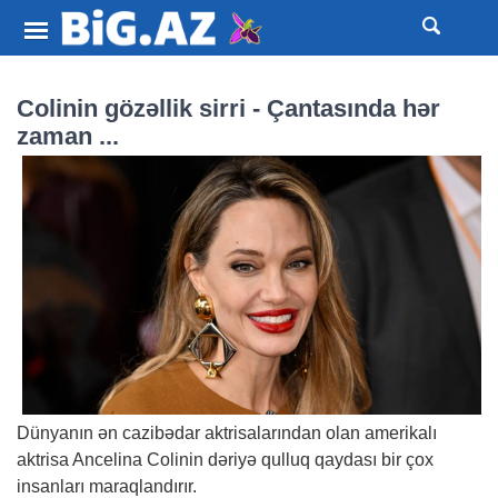
Colinin gözəllik sirri - Çantasında hər
zaman ...
Dünyanın ən cazibədar aktrisalarından olan amerikalı
aktrisa Ancelina Colinin dəriyə qulluq qaydası bir çox
insanları maraqlandırır.