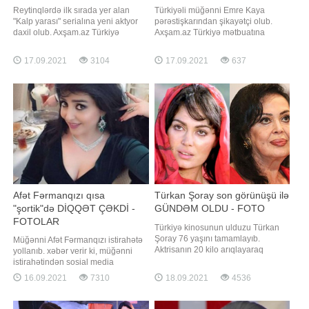
Reytinqlərdə ilk sırada yer alan
Türkiyəli müğənni Emre Kaya
"Kalp yarası" serialına yeni aktyor
pərəstişkarından şikayətçi olub.
daxil olub. Axşam.az Türkiyə
Axşam.az Türkiyə mətbuatına
mətbuatına istinadən xəbər verir ki,
istinadən xəbər verir ki, buna səbəb
ekran işində Görkem Mertsöz rol
isə Cihangir adlı şəxsin intihara
17.09.2021
3104
17.09.2021
637
alacaq. Aktyor serialda psixoloq
təşəbbüs etdiyi anın videosunu
obrazına həyat verəcək
sənətçiyə göndərərək, "gözünün
qabağında özümü öldürəcəyəm"
ismarışını yazması olub. Həmin
şəxsdən izaha
Afət Fərmanqızı qısa
Türkan Şoray son görünüşü ilə
"şortik"də DİQQƏT ÇƏKDİ -
GÜNDƏM OLDU - FOTO
FOTOLAR
Türkiyə kinosunun ulduzu Türkan
Şoray 76 yaşını tamamlayıb.
Müğənni Afət Fərmanqızı istirahətə
Aktrisanın 20 kilo arıqlayaraq
yollanıb. xəbər verir ki, müğənni
əvvəlki formasına qayıtması
istirahətindən sosial media
diqqətdən yayınmayıb. Onun fransız
hesabında paylaşımlar edib.
16.09.2021
7310
18.09.2021
4536
üsulu ilə (üzün saplarla dartılması)
Paylaşdığı fotolarda Afətin qısa
arıqlaması da bildirilir. Qatıldığı bir
şortikdə olması diqqətdən
məclisdə cazibədar aktrisanı
yayınmayıb. Həmin fotoları təqdim