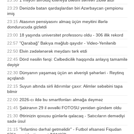
23:30
1 milyon avroluq lotereya biletini səhvən zibilə atdı
23:29
Dənizdə batan qardaşlardan biri Azərbaycan çempionu
imiş
23:15
Atasının pensiyasını almaq üçün meyitini illərlə
dondurucuda gizlətdi
23:00
18 yaşında universitet professoru oldu - 306 illik rekord
22:57
"Qarabağ" Bakıya məğlub qayıdır - Video-Yenilənib
22:50
Elvin zədələnərək meydanı tərk etdi
22:45
Dörd nəsilin fərqi: Cəlbedicilik haqqında anlayış tamamilə
dəyişir
22:30
Dünyanın yaşamaq üçün ən əlverişli şəhərləri - Reytinq
açıqlandı
22:15
Suyun altında sirli ildırımlar çaxır: Alimlər səbəbini tapa
bilmir
22:00
2026-cı ildə bu smartfonları almağa dəyməz
21:45
Şakiranın 29 il əvvəlki FOTOSU yenidən gündəm oldu
21:30
Ətirinizin qoxusu günlərlə qalacaq - Satıcıların demədiyi
sadə üsul
21:15
"İnfantino dərhal getməlidir" - Futbol əfsanəsi Fiqudan