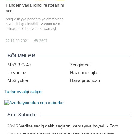
Pandemiyada ikinci restoranını
açdı
Aşıq Zülfiyyə pandemiya ərəfəsində
biznesini gücləndirib. Axşam.az-a
istinadən xəbər verir ki, sənətçi
bundan əvvəl yaşadığı binada
restoran açmışdı. Bir neçə gün
17.09.2021
3697
əvvəl isə aşıq yenidən restoran
açıb. Onun açılış mərasiminə sənət
dostları da qatılıblar. Qeyd edək ki,
BÖLMƏLƏR
Zülfiyyə bundan əvvəl daha bir
restoranını
Mp3.BiG.Az
Zengimcell
Unvan.az
Hazır mesajlar
Mp3 yukle
Hava proqnozu
Turlar
ev alqi satqisi
Son Xəbərlər
23:45
Vədinə sadiq qalıb saçlarını çəhrayıya boyadı - Foto