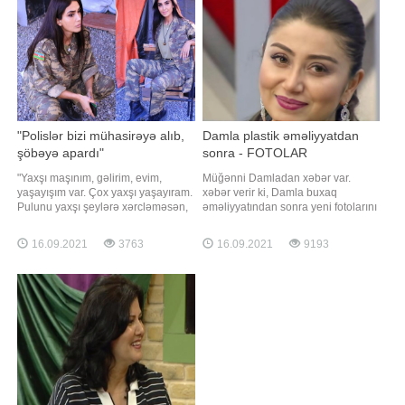
görənlər heyrətlərini gizlədə
edirik:
bilməyiblər
"Polislər bizi mühasirəyə alıb,
Damla plastik əməliyyatdan
şöbəyə apardı"
sonra - FOTOLAR
"Yaxşı maşınım, gəlirim, evim,
Müğənni Damladan xəbər var.
yaşayışım var. Çox yaxşı yaşayıram.
xəbər verir ki, Damla buxaq
Pulunu yaxşı şeylərə xərcləməsən,
əməliyyatından sonra yeni fotolarını
heç vaxt yerinə gəlməyəcək. Mən
sosial media hesabında paylaşıb.
də yaxşı şeylərə, xeyriyyəyə
izləyiciləri onun yeni görünüşünü
16.09.2021
3763
16.09.2021
9193
xərcləyirəm. Eləsi olur ki, pulu var,
bəyənərək xoş rəylər yazıblar.
amma xeyriyyəçilik etmir. Kimsə
Həmin fotoları təqdim edirik:
yaxşılığa xərcləmirsə, canına
xərcləyəcək". Axşam.az xəbə