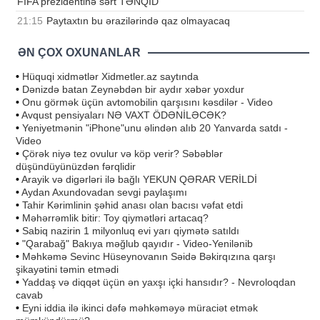
FİFA prezidentinə sərt TƏNQİD
21:15
Paytaxtın bu ərazilərində qaz olmayacaq
ƏN ÇOX OXUNANLAR
•
Hüquqi xidmətlər Xidmetler.az saytında
•
Dənizdə batan Zeynəbdən bir aydır xəbər yoxdur
•
Onu görmək üçün avtomobilin qarşısını kəsdilər - Video
•
Avqust pensiyaları NƏ VAXT ÖDƏNİLƏCƏK?
•
Yeniyetmənin "iPhone"unu əlindən alıb 20 Yanvarda satdı -
Video
•
Çörək niyə tez ovulur və köp verir? Səbəblər
düşündüyünüzdən fərqlidir
•
Arayik və digərləri ilə bağlı YEKUN QƏRAR VERİLDİ
•
Aydan Axundovadan sevgi paylaşımı
•
Tahir Kərimlinin şəhid anası olan bacısı vəfat etdi
•
Məhərrəmlik bitir: Toy qiymətləri artacaq?
•
Sabiq nazirin 1 milyonluq evi yarı qiymətə satıldı
•
"Qarabağ" Bakıya məğlub qayıdır - Video-Yenilənib
•
Məhkəmə Sevinc Hüseynovanın Səidə Bəkirqızına qarşı
şikayətini təmin etmədi
•
Yaddaş və diqqət üçün ən yaxşı içki hansıdır? - Nevroloqdan
cavab
•
Eyni iddia ilə ikinci dəfə məhkəməyə müraciət etmək