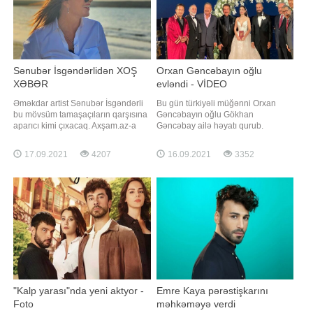
Sənubər İsgəndərlidən XOŞ
Orxan Gəncəbayın oğlu
XƏBƏR
evləndi - VİDEO
Əməkdar artist Sənubər İsgəndərli
Bu gün türkiyəli müğənni Orxan
bu mövsüm tamaşaçıların qarşısına
Gəncəbayın oğlu Gökhan
aparıcı kimi çıxacaq. Axşam.az-a
Gəncəbay ailə həyatı qurub.
istinadən xəbər verir ki, aktrisa
Axşam.az-a istinadən xəbər verir ki,
"Xəzər TV" ilə anlaşıb. Onun
Gökhan uzun müddətdir eşq
17.09.2021
4207
16.09.2021
3352
proqramının adı "Sənətdən kənar"
yaşadığı Seda Hanla Çırağan
adlanır. Bu haqda S.isgəndərli özü
Sarayında nikah masasına əyləşib.
məlumat yayıb. Verilişin çəkilişləri
Cütlüyün xoş günündən görüntülər
bir neçə gündü
sosial şəbəkədə yayılıb
"Kalp yarası"nda yeni aktyor -
Emre Kaya pərəstişkarını
Foto
məhkəməyə verdi