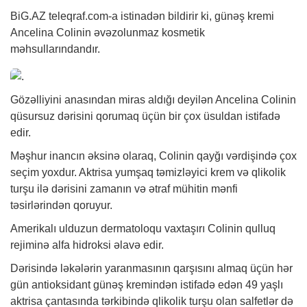
BiG.AZ
teleqraf.com-a istinadən bildirir ki, günəş kremi
Ancelina Colinin əvəzolunmaz kosmetik
məhsullarındandır.
Gözəlliyini anasından miras aldığı deyilən Ancelina Colinin
qüsursuz dərisini qorumaq üçün bir çox üsuldan istifadə
edir.
Məşhur inancın əksinə olaraq, Colinin qayğı vərdişində çox
seçim yoxdur. Aktrisa yumşaq təmizləyici krem ​​və qlikolik
turşu ilə dərisini zamanın və ətraf mühitin mənfi
təsirlərindən qoruyur.
Amerikalı ulduzun dermatoloqu vaxtaşırı Colinin qulluq
rejiminə alfa hidroksi əlavə edir.
Dərisində ləkələrin yaranmasının qarşısını almaq üçün hər
gün antioksidant günəş kremindən istifadə edən 49 yaşlı
aktrisa çantasında tərkibində qlikolik turşu olan salfetlər də