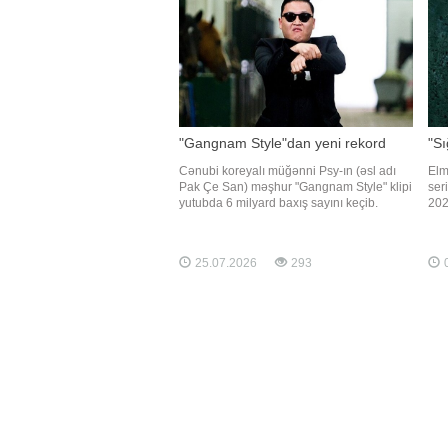
"Gangnam Style"dan yeni rekord
"Sı
Cənubi koreyalı müğənni Psy-ın (əsl adı
Elm
Pak Çe San) məşhur "Gangnam Style" klipi
ser
yutubda 6 milyard baxış sayını keçib.
202
Axşam.az xəbər verir ki, bu barədə
Axş
"Billboard" məlumat yayıb. 2012-ci ildə
veri
yayımlanan klip bu göstəriciyə çatan ilk K-
Qre
25.07.2026
293
0
pop videosu olub. Rejissoru Ço Su Hyon
prem
ola
Dör