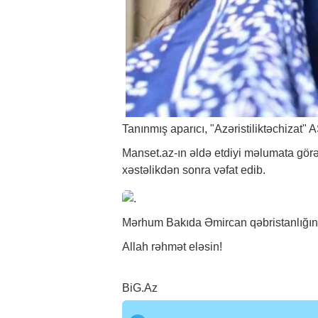
Tanınmış aparıcı, "Azəristiliktəchizat" A
Manset.az-ın əldə etdiyi məlumata görə
xəstəlikdən sonra vəfat edib.
Mərhum Bakıda Əmircan qəbristanlığınd
Allah rəhmət eləsin!
BiG.Az