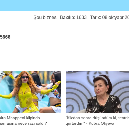
Şou biznes
Baxılıb: 1633 Tarix: 08 oktyabr 2
25666
ira Mbappeni klipində
"İflicdən sonra düşündüm ki, teatrl
namasına necə razı saldı?
qurtardım" - Kubra Əliyeva