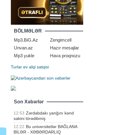
BÖLMƏLƏR
Mp3.BiG.Az
Zengimcell
Unvan.az
Hazır mesajlar
Mp3 yukle
Hava proqnozu
Turlar
ev alqi satqisi
Son Xəbərlər
12:53
Zərdabdakı yanğını kənd
sakini törədibmiş
12:22
Bu universitetlər BAĞLANA
BİLƏR - XƏBƏRDARLIQ