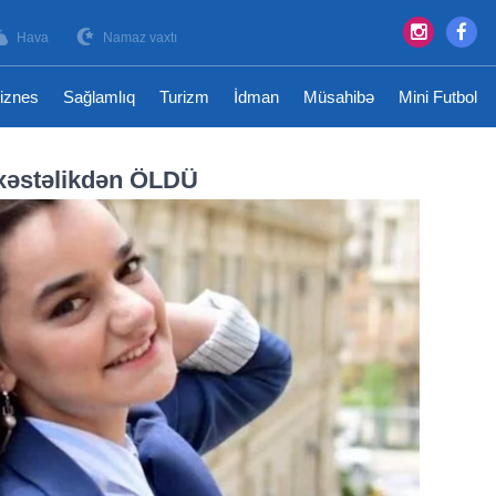
Hava
Namaz vaxtı
iznes
Sağlamlıq
Turizm
İdman
Müsahibə
Mini Futbol
 xəstəlikdən ÖLDÜ