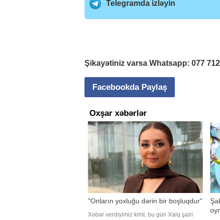
Telegramda izləyin
Şikayətiniz varsa Whatsapp:
077 71
Facebookda Paylaş
Oxşar xəbərlər
"Onların yoxluğu dərin bir boşluqdur"
Şak
oy
Xəbər verdiyimiz kimi, bu gün Xalq şairi