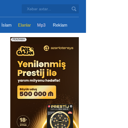
İslam
Elanlar
Mp3
Reklam