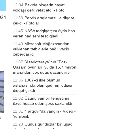
12:04
Bakıda bloqerin həyat
yoldaşı qəfil vəfat etdi - Foto
024
11:53
Pərvin arıqlaması ilə diqqət
çəkdi - Fotolar
11:45
NASA tədqiqatçısı Ayda baş
verən hadisəni təsdiqlədi
11:40
Microsoft Mağazasından
yüklənən tətbiqlərlə bağlı vacib
xəbərdarlıq
11:37
"Azərlotereya"nın "Poz-
Qazan" oyunları iyulda 15,7 milyon
manatdan çox uduş qazandırıb
11:36
1967-ci ildə ölümün
astanasında olan qadının iddiası
diqqət çəkdi
11:32
Özünü vampir təriqətinin
üzvü hesab edən şəxs saxlanıldı
11:31
"Tarqovı"da yanğın - Video -
Yenilənib
a
11:23
Quduz qunduzlar biri uşaq