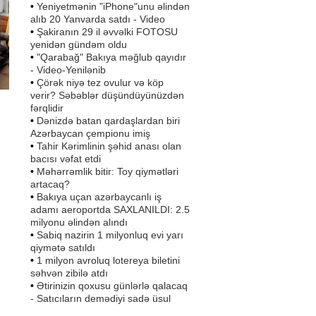
•
Yeniyetmənin "iPhone"unu əlindən
alıb 20 Yanvarda satdı - Video
•
Şakiranın 29 il əvvəlki FOTOSU
yenidən gündəm oldu
•
"Qarabağ" Bakıya məğlub qayıdır
- Video-Yenilənib
•
Çörək niyə tez ovulur və köp
verir? Səbəblər düşündüyünüzdən
fərqlidir
•
Dənizdə batan qardaşlardan biri
Azərbaycan çempionu imiş
•
Tahir Kərimlinin şəhid anası olan
bacısı vəfat etdi
•
Məhərrəmlik bitir: Toy qiymətləri
r
artacaq?
,
•
Bakıya uçan azərbaycanlı iş
adamı aeroportda SAXLANILDI: 2.5
milyonu əlindən alındı
•
Sabiq nazirin 1 milyonluq evi yarı
qiymətə satıldı
•
1 milyon avroluq lotereya biletini
səhvən zibilə atdı
•
Ətirinizin qoxusu günlərlə qalacaq
- Satıcıların demədiyi sadə üsul