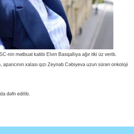
SC-nin mətbuat katibi Elvin Basqallıya ağır itki üz verib.
, aparıcının xalası qızı Zeynəb Cəbiyeva uzun sürən onkoloji
a dəfn edilib.