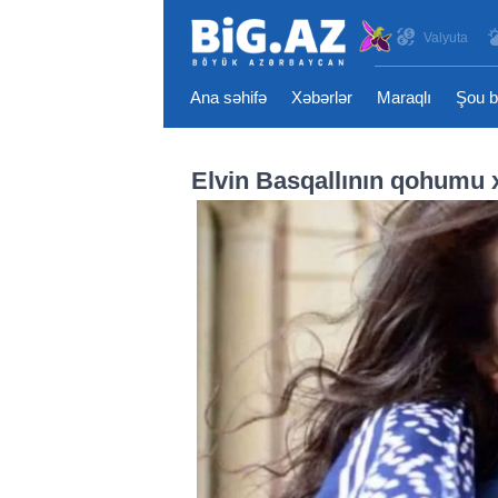
Valyuta
Ana səhifə
Xəbərlər
Maraqlı
Şou b
Elvin Basqallının qohumu