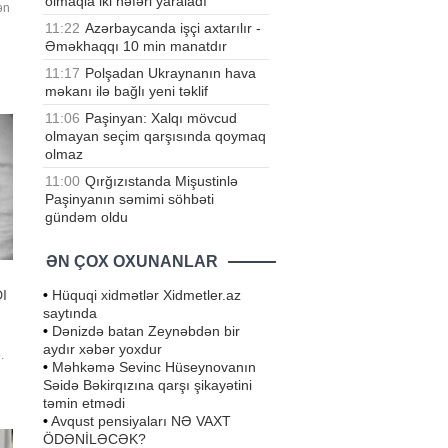
olmaqla iki nəfəri yaraladı
ən
11:22
Azərbaycanda işçi axtarılır -
Əməkhaqqı 10 min manatdır
.
11:17
Polşadan Ukraynanın hava
məkanı ilə bağlı yeni təklif
11:06
Paşinyan: Xalqı mövcud
olmayan seçim qarşısında qoymaq
olmaz
11:00
Qırğızıstanda Mişustinlə
Paşinyanın səmimi söhbəti
gündəm oldu
ƏN ÇOX OXUNANLAR
•
Hüquqi xidmətlər Xidmetler.az
I
saytında
•
Dənizdə batan Zeynəbdən bir
aydır xəbər yoxdur
.
•
Məhkəmə Sevinc Hüseynovanın
nü
Səidə Bəkirqızına qarşı şikayətini
təmin etmədi
i,
ni
•
Avqust pensiyaları NƏ VAXT
ÖDƏNİLƏCƏK?