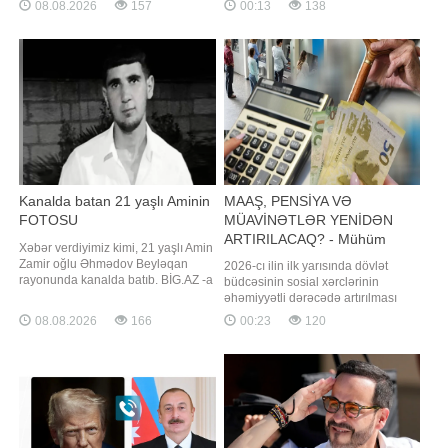
08.08.2026
157
00:13
138
Ənvər Əliyev xalq arasında "yayın
addımlar atıblar. "Report" xəbər verir
yarısı" kimi tanınan dövrə
ki, bu barədə Fransa Xarici İşlər
yaxınlaşıldığını bildirib. Onun
Nazirliyinin (XİN) mətbuat katibi
sözlərinə görə, ayın 5-6-sı
Paskal Konfavrönün 2025-ci il
avqustun 8-də keçirilmi
Kanalda batan 21 yaşlı Aminin
MAAŞ, PENSİYA VƏ
FOTOSU
MÜAVİNƏTLƏR YENİDƏN
ARTIRILACAQ? - Mühüm
Xəbər verdiyimiz kimi, 21 yaşlı Amin
AÇIQLAMA
Zamir oğlu Əhmədov Beyləqan
2026-cı ilin ilk yarısında dövlət
rayonunda kanalda batıb. BİG.AZ -a
büdcəsinin sosial xərclərinin
istinadən xəbər verir ki, hadisə
əhəmiyyətli dərəcədə artırılması
avqustun 6-da rayon ərazisindən
maaş, pensiya və sosial
08.08.2026
166
00:23
120
keçən "Yeni Xan Qızı" adlı beton
müavinətlərlə bağlı gözləntiləri
kanalda baş verib. Hazırda onun
yenidən gündəmə gətirib. Sosial
meyitinin tapılması istiqamətində
sahəyə ayrılan vəsaitin artması
axtarış-xilasetmə tədbirlər
əhalinin rifahının
yaxşılaşdırılmasına yönəlmiş yeni
addımların atılacağı ilə bağl