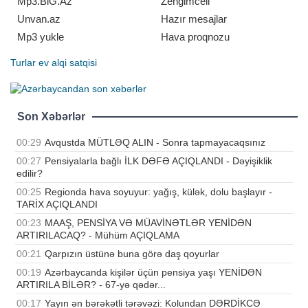
Mp3.BiG.Az
Zengimcell
Unvan.az
Hazır mesajlar
Mp3 yukle
Hava proqnozu
Turlar
ev alqi satqisi
Son Xəbərlər
00:29
Avqustda MÜTLƏQ ALIN - Sonra tapmayacaqsınız
00:27
Pensiyalarla bağlı İLK DƏFƏ AÇIQLANDI - Dəyişiklik
edilir?
00:25
Regionda hava soyuyur: yağış, külək, dolu başlayır -
TARİX AÇIQLANDI
00:23
MAAŞ, PENSİYA VƏ MÜAVİNƏTLƏR YENİDƏN
ARTIRILACAQ? - Mühüm AÇIQLAMA
00:21
Qarpızın üstünə buna görə daş qoyurlar
00:19
Azərbaycanda kişilər üçün pensiya yaşı YENİDƏN
ARTIRILA BİLƏR? - 67-yə qədər...
00:17
Yayın ən bərəkətli tərəvəzi: Kolundan DƏRDİKCƏ