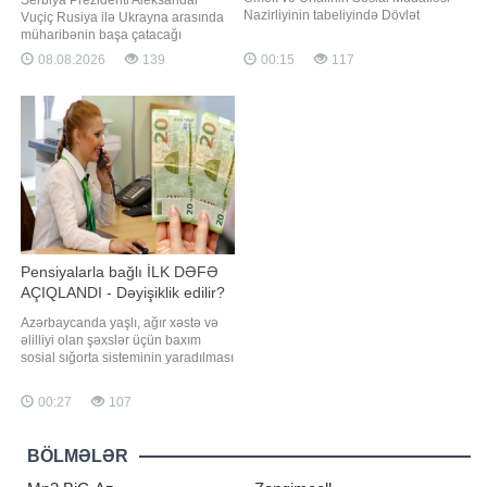
Serbiya Prezidenti Aleksandar
Nazirliyinin tabeliyində Dövlət
Vuçiç Rusiya ilə Ukrayna arasında
Sosial Müdafiə Fondu tərəfindən
müharibənin başa çatacağı
avqust ayının pensiya ödənişi başa
müddətlə bağlı hələlik ciddi
08.08.2026
139
00:15
117
çatdırılıb. Bu barədə -a nazirliyin
proqnoz verə bilmədiyini və tərəfləri
mətbuat xidmətindən məlumat
daha bir çətin qışın gözləyə
verilib. Pensiyaçılar pensiyalarını
biləcəyindən narahat olduğunu
plastik kartlar vasitəsilə müvafiq
bildirib. "Report" Serbiya mediasına
bankları
istinadən xəbər verir ki, bu barədə
Vuçi
Pensiyalarla bağlı İLK DƏFƏ
AÇIQLANDI - Dəyişiklik edilir?
Azərbaycanda yaşlı, ağır xəstə və
əlilliyi olan şəxslər üçün baxım
sosial sığorta sisteminin yaradılması
məqsədəuyğun olardı. Bunu -a
açıqlamasında iqtisadçı Vahid
00:27
107
Əhmədov deyib. Onun sözlərinə
görə, belə sistem uzun illərdir
Avropa ölkələri və ABŞ-da tətbiq
BÖLMƏLƏR
olunur və insanların uzunmüddətli
gündəli