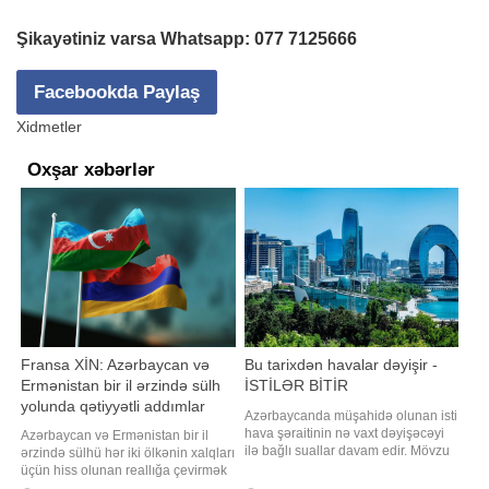
Şikayətiniz varsa Whatsapp:
077 7125666
Facebookda Paylaş
Xidmetler
Oxşar xəbərlər
Fransa XİN: Azərbaycan və
Bu tarixdən havalar dəyişir -
Ermənistan bir il ərzində sülh
İSTİLƏR BİTİR
yolunda qətiyyətli addımlar
Azərbaycanda müşahidə olunan isti
atıblar
hava şəraitinin nə vaxt dəyişəcəyi
Azərbaycan və Ermənistan bir il
ilə bağlı suallar davam edir. Mövzu
ərzində sülhü hər iki ölkənin xalqları
ilə bağlı -a danışan AMEA-nın
üçün hiss olunan reallığa çevirmək
Coğrafiya İnstitutunun şöbə müdiri
məqsədilə mühüm və qətiyyətli