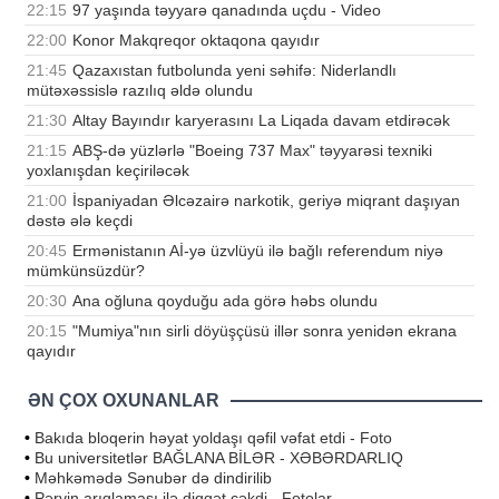
22:15
97 yaşında təyyarə qanadında uçdu - Video
22:00
Konor Makqreqor oktaqona qayıdır
21:45
Qazaxıstan futbolunda yeni səhifə: Niderlandlı
mütəxəssislə razılıq əldə olundu
21:30
Altay Bayındır karyerasını La Liqada davam etdirəcək
21:15
ABŞ-də yüzlərlə "Boeing 737 Max" təyyarəsi texniki
yoxlanışdan keçiriləcək
21:00
İspaniyadan Əlcəzairə narkotik, geriyə miqrant daşıyan
dəstə ələ keçdi
20:45
Ermənistanın Aİ-yə üzvlüyü ilə bağlı referendum niyə
mümkünsüzdür?
20:30
Ana oğluna qoyduğu ada görə həbs olundu
20:15
"Mumiya"nın sirli döyüşçüsü illər sonra yenidən ekrana
qayıdır
ƏN ÇOX OXUNANLAR
•
Bakıda bloqerin həyat yoldaşı qəfil vəfat etdi - Foto
•
Bu universitetlər BAĞLANA BİLƏR - XƏBƏRDARLIQ
•
Məhkəmədə Sənubər də dindirilib
•
Pərvin arıqlaması ilə diqqət çəkdi - Fotolar