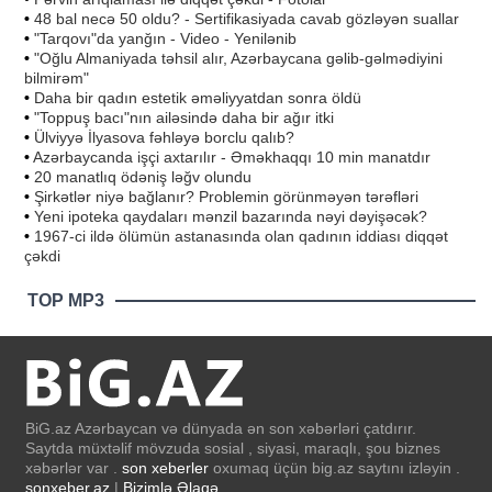
•
48 bal necə 50 oldu? - Sertifikasiyada cavab gözləyən suallar
•
"Tarqovı"da yanğın - Video - Yenilənib
•
"Oğlu Almaniyada təhsil alır, Azərbaycana gəlib-gəlmədiyini
bilmirəm"
•
Daha bir qadın estetik əməliyyatdan sonra öldü
•
"Toppuş bacı"nın ailəsində daha bir ağır itki
•
Ülviyyə İlyasova fəhləyə borclu qalıb?
•
Azərbaycanda işçi axtarılır - Əməkhaqqı 10 min manatdır
•
20 manatlıq ödəniş ləğv olundu
•
Şirkətlər niyə bağlanır? Problemin görünməyən tərəfləri
•
Yeni ipoteka qaydaları mənzil bazarında nəyi dəyişəcək?
•
1967-ci ildə ölümün astanasında olan qadının iddiası diqqət
çəkdi
TOP MP3
BiG.az Azərbaycan və dünyada ən son xəbərləri çatdırır.
Saytda müxtəlif mövzuda sosial , siyasi, maraqlı, şou biznes
xəbərlər var .
son xeberler
oxumaq üçün big.az saytını izləyin .
sonxeber.az
|
Bizimlə Əlaqə