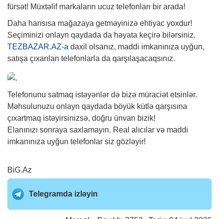
fürsət! Müxtəlif markaların ucuz telefonları bir arada!
Daha hansısa mağazaya getməyinizə ehtiyac yoxdur!
Seçiminizi onlayn qaydada da həyata keçirə bilərsiniz.
TEZBAZAR.AZ-a
daxil olsanız, maddi imkanınıza uyğun,
satışa çıxarılan telefonlarla da qarşılaşacaqsınız.
Telefonunu satmaq istəyənlər də bizə müraciət etsinlər.
Məhsulunuzu onlayn qaydada böyük kütlə qarşısına
çıxartmaq istəyirsinizsə, doğru ünvan bizik!
Elanınızı sonraya saxlamayın. Real alıcılar və maddi
imkanınıza uyğun telefonlar siz gözləyir!
BiG.Az
Telegramda izləyin