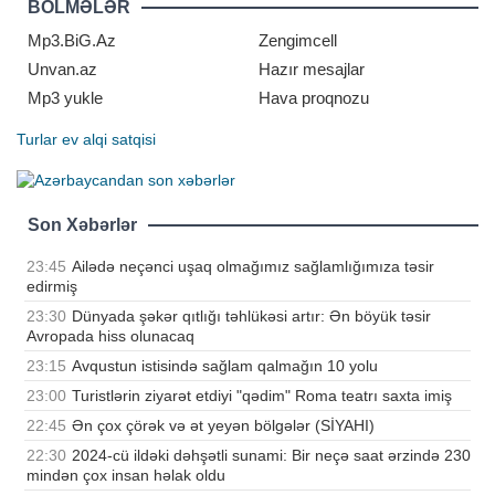
BÖLMƏLƏR
istinadən sizə evlənmədən öncə
özünüzdən soruşmalı olduğunuz 12
Mp3.BiG.Az
Zengimcell
sualı təqdi
Unvan.az
Hazır mesajlar
Mp3 yukle
Hava proqnozu
Turlar
ev alqi satqisi
Son Xəbərlər
23:45
Ailədə neçənci uşaq olmağımız sağlamlığımıza təsir
edirmiş
23:30
Dünyada şəkər qıtlığı təhlükəsi artır: Ən böyük təsir
Avropada hiss olunacaq
23:15
Avqustun istisində sağlam qalmağın 10 yolu
23:00
Turistlərin ziyarət etdiyi "qədim" Roma teatrı saxta imiş
22:45
Ən çox çörək və ət yeyən bölgələr (SİYAHI)
22:30
2024-cü ildəki dəhşətli sunami: Bir neçə saat ərzində 230
mindən çox insan həlak oldu