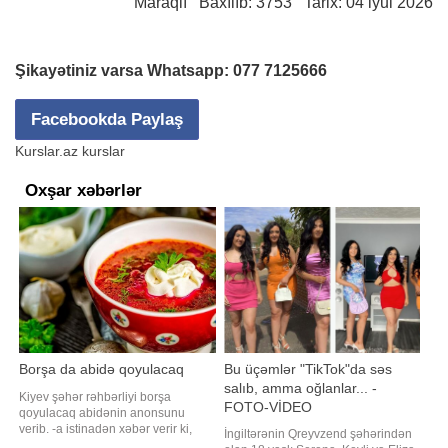
Maraqlı
Baxılıb: 3753 Tarix: 04 iyul 2026
Şikayətiniz varsa Whatsapp:
077 7125666
Facebookda Paylaş
Kurslar.az kurslar
Oxşar xəbərlər
Borşa da abidə qoyulacaq
Bu üçəmlər "TikTok"da səs
salıb, amma oğlanlar... -
Kiyev şəhər rəhbərliyi borşa
FOTO-VİDEO
qoyulacaq abidənin anonsunu
verib. -a istinadən xəbər verir ki,
İngiltərənin Qreyvzend şəhərindən
abidənin qastroturizmin