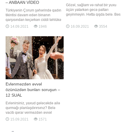
– ANBAAN VİDEO
Gözəl, sağlam və rahat bir yuxu
üçün yatarkən gecə paltarı
Türkiyənin Çorum şəhərində qadın
geyinməyin. Hətta qışda belə. Bəs
tikintisi davam edən binanın
niyə gecə paltarı ilə yatmamalıyıq?.
qarşısından keçərkən ciddi təhlükə
-a istinadən məlumat verir ki,
ilə üzləşib. -a istinadən xəbər verir
14.09.2021
1946
16.09.2021
3554
insanların təxminən 40 faizi
ki, hadisə anbaan inşaat
yatarkən gecə paltarı geyinirlər.
meydançasının təhlükəsizlik
Xüsusilə qış aylarında qalın
kameraları tərəfindən qeydə alınıb.
"pijamalar" da yatmaqla daha rahat
Görüntülərdə qadının onun üstünə
olacaqların
düşən armatur dirəklərdən
yayınmağa çalışdığ
Evlənməzdən əvvəl
özünüzdən bunları soruşun –
12 SUAL
Evlənirsiniz, yaxud gələcəkdə ailə
qurmağı planlaşdırırsınız? Belə
vacib qərar verməzdən əvvəl
özünüzdən soruşmalı olduğunuz
15.09.2021
1571
suallara cavab vermisinizmi? Uzun
sürən bu macəraya başlamazdan
əvvəl nələrə diqqət etməlisiniz?. -a