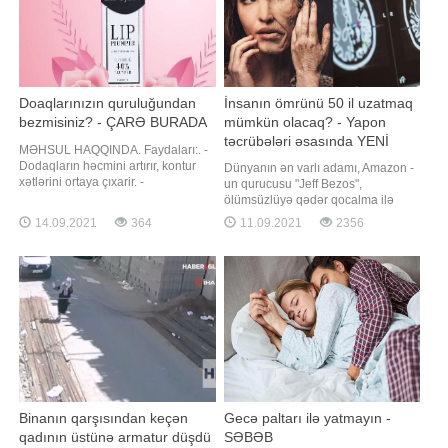
Doaqlarınızın quruluğundan
İnsanın ömrünü 50 il uzatmaq
bezmisiniz? - ÇARƏ BURADA
mümkün olacaq? - Yapon
təcrübələri əsasında YENİ
MƏHSUL HAQQINDA. Faydaları:. -
TEXNOLOGİYA
Dodaqların həcmini artırır, kontur
Dünyanın ən varlı adamı, Amazon -
xətlərini ortaya çıxarir. -
un qurucusu "Jeff Bezos",
Dodaqlardakı qırışıqlari azaldır. -
ölümsüzlüyə qədər qocalma ilə
Zədələnmiş, çatlamış dodaq
mübarizə texnologiyaları yaradan
14.09.2021
364
11.09.2021
2356
toxumasını bərpa edir. - Dodaqları
"Altos Labs" startapının sərmayəçisi
nəmləndirir və onlara yumuşaqliq
olub. Bu barədə "MIT Tech Review"
bəxş edir. - Günəş şualarina qarşı
məlumat yayıb. Şirkət yaşlanma
qoruma təmin edən dodaq baxım
prosesini öyrənir və qocalmanı
məhsuludur
məğlub etmək üçü
Binanın qarşısından keçən
Gecə paltarı ilə yatmayın -
qadının üstünə armatur düşdü
SƏBƏB