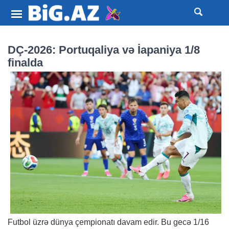
DÇ-2026: Portuqaliya və İapaniya 1/8
finalda
Futbol üzrə dünya çempionatı davam edir. Bu gecə 1/16