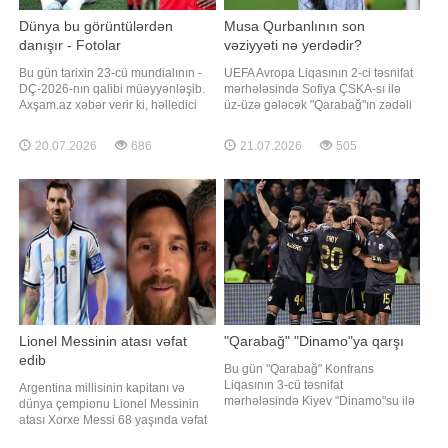
Dünya bu görüntülərdən
Musa Qurbanlının son
danışır - Fotolar
vəziyyəti nə yerdədir?
Bu gün tarixin 23-cü mundialının -
UEFA Avropa Liqasının 2-ci təsnifat
DÇ-2026-nın qalibi müəyyənləşib.
mərhələsində Sofiya ÇSKA-sı ilə
Axşam.az xəbər verir ki, həlledici
üz-üzə gələcək "Qarabağ"ın zədəli
görüşdə son çempion Argentina
hücumçusu Musa Qurbanlının son
İspaniya yığması ilə üz-üzə gəlib.
vəziyyətinə aydınlıq gəlib. Ağdam
20.07.2026
686
21.07.2026
505
Nyu-York yaxınlığındakı "New York
təmsilçisinin mətbuat xidmətindən -
New Jersey Stadium"da keçirilən
a verilən məlumata görə, 24 yaşlı
görüşdə İspaniya dünya çempionu
forvard 2 gün öncə fərdi çalışmalara
olub. Bu, Argentina üçü
başlayıb. Onun yaxı
Lionel Messinin atası vəfat
"Qarabağ" "Dinamo"ya qarşı
edib
Bu gün "Qarabağ" Konfrans
Liqasının 3-cü təsnifat
Argentina millisinin kapitanı və
mərhələsində Kiyev "Dinamo"su ilə
dünya çempionu Lionel Messinin
ilk oyuna çıxacaq. "Qafqazinfo"
atası Xorxe Messi 68 yaşında vəfat
xəbər verir ki, Polşanın Lublin
edib. "Report" xəbər verir ki, bu