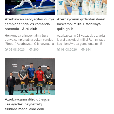
Azərbaycan sablyaçıları dünya
Azərbaycanın qızlardan ibarət
çempionatında 28 komanda
basketbol millisi Estoniyaya
arasında 13-cü olub
qalib gəlib
Honkonqda qılıncoynatma üzrə
Azərbaycanın 18 yaşadək qızlardan
dünya çempionatına yekun vurulub.
ibarət basketbol millisi Rumıniyada
"Report" Azərbaycan Qılıncoynatma
keçirilən Avropa çempionatının B
Federasiyasına istinadən xəbər
divizionunda növbəti oyununu
01.08.2026
200
08.08.2026
144
verir ki, Anna Başta, Palina
keçirib. "Report" xəbər verir ki,
Kaspiaroviç, Səbinə Kərimova və
millimiz 17-20-ci yerlər uğrunda
Zərifə Hüseynovadan ibarət milli
görüşdə Estoniya yığması ilə
sablya növü üzrə komanda
qarşılaşıb. Matç Azərbaycan
yarışında 13-cü olub. İlk görüşdə
komandasının qələbəsi ilə başa çatı
Kanada yığmasın
Azərbaycanın dörd güləşçisi
Türkiyədəki beynəlxalq
turnirdə medal əldə edib