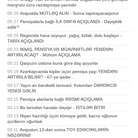
marşrutu üzrə razılaşmaya yaxındır
00:29
Avqustda MÜTLƏQ ALIN - Sonra tapmayacaqsınız
00:27
Pensiyalarla bağlı İLK DƏFƏ AÇIQLANDI - Dəyişiklik
edilir?
00:25
Regionda hava soyuyur: yağış, külək, dolu başlayır -
TARİX AÇIQLANDI
00:23
MAAŞ, PENSİYA VƏ MÜAVİNƏTLƏR YENİDƏN
ARTIRILACAQ? - Mühüm AÇIQLAMA
00:21
Qarpızın üstünə buna görə daş qoyurlar
00:19
Azərbaycanda kişilər üçün pensiya yaşı YENİDƏN
ARTIRILA BİLƏR? - 67-yə qədər...
00:17
Yayın ən bərəkətli tərəvəzi: Kolundan DƏRDİKCƏ
YENİSİ GƏLİR
00:15
Pensiya alanlarla bağlı RƏSMİ AÇIQLAMA
00:13
Bu tarixdən havalar dəyişir - İSTİLƏR BİTİR
00:13
Nişan hazırlığı üçün köməyə getdi, bacısı oğlunun
qızıllarını oğurladı
00:11
Avqustun 13-dən sonra TOY EDƏCƏKLƏRİN
NƏZƏRİNƏ