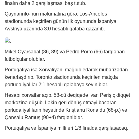
finalın daha 2 qarşılaşması baş tutub.
Qaynarinfo-nun məlumatına görə, Los-Anceles
stadionunda keçirilən günün ilk oyununda İspaniya
Avstriya üzərində 3:0 hesablı qələbə qazanıb.
Mikel Oyarsabal (36, 89) və Pedro Porro (66) fərqlənən
futbolçular olublar.
Portuqaliya isə Xorvatiyanı məğlub edərək mübarizədən
kənarlaşdırıb. Toronto stadionunda keçirilən matçda
portuqaliyalılar 2:1 hesablı qələbəyə seviniblər.
Hesabı xorvatlar açıb. 53-cü dəqiqədə İvan Perişiç diqqət
mərkəzinə düşüb. Lakin geri dönüş etməyi bacaran
portuqaliyalıların heyətində Kriştianu Ronaldu (68-p.) və
Qansalu Ramuş (90+4) fərqləniblər.
Portuqaliya və İspaniya milliləri 1/8 finalda qarşılaşacaq.