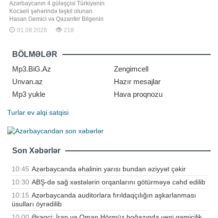
Azərbaycanın 4 güləşçisi Türkiyənin
Kocaeli şəhərində təşkil olunan
Hasan Gemici və Qazanfer Bilgenin
xatirə turnirində medal qazanıb.
01.08.2026
218
"Report"un Azərbaycan Güləş
Federasiyasına istinadən
məlumatına görə, sərbəst güləşdə
BÖLMƏLƏR
Xetaq Karsanov (125 kq) gümüş,
Ramik Heybətov (70 kq) isə bürünc
Mp3.BiG.Az
Zengimcell
meda
Unvan.az
Hazır mesajlar
Mp3 yukle
Hava proqnozu
Turlar
ev alqi satqisi
Son Xəbərlər
10:45
Azərbaycanda əhalinin yarısı bundan əziyyət çəkir
10:30
ABŞ-də sağ xəstələrin orqanlarını götürməyə cəhd edilib
10:15
Azərbaycanda auditorlara fırıldaqçılığın aşkarlanması
üsulları öyrədilib
10:00
Əraqçi: İran və Oman Hörmüz boğazında yeni gəmiçilik