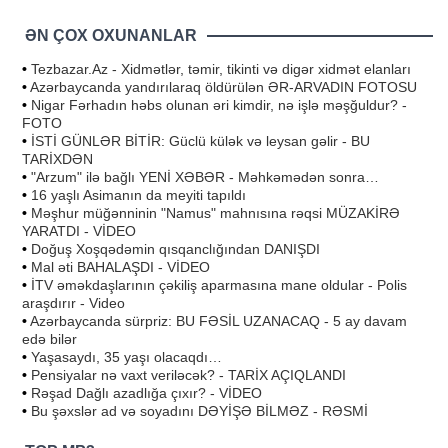
ƏN ÇOX OXUNANLAR
•
Tezbazar.Az - Xidmətlər, təmir, tikinti və digər xidmət elanları
•
Azərbaycanda yandırılaraq öldürülən ƏR-ARVADIN FOTOSU
•
Nigar Fərhadın həbs olunan əri kimdir, nə işlə məşğuldur? -
FOTO
•
İSTİ GÜNLƏR BİTİR: Güclü külək və leysan gəlir - BU
TARİXDƏN
•
"Arzum" ilə bağlı YENİ XƏBƏR - Məhkəmədən sonra…
•
16 yaşlı Asimanın da meyiti tapıldı
•
Məşhur müğənninin "Namus" mahnısına rəqsi MÜZAKİRƏ
YARATDI - VİDEO
•
Doğuş Xoşqədəmin qısqanclığından DANIŞDI
•
Mal əti BAHALAŞDI - VİDEO
•
İTV əməkdaşlarının çəkiliş aparmasına mane oldular - Polis
araşdırır - Video
•
Azərbaycanda sürpriz: BU FƏSİL UZANACAQ - 5 ay davam
edə bilər
•
Yaşasaydı, 35 yaşı olacaqdı…
•
Pensiyalar nə vaxt veriləcək? - TARİX AÇIQLANDI
•
Rəşad Dağlı azadlığa çıxır? - VİDEO
•
Bu şəxslər ad və soyadını DƏYİŞƏ BİLMƏZ - RƏSMİ