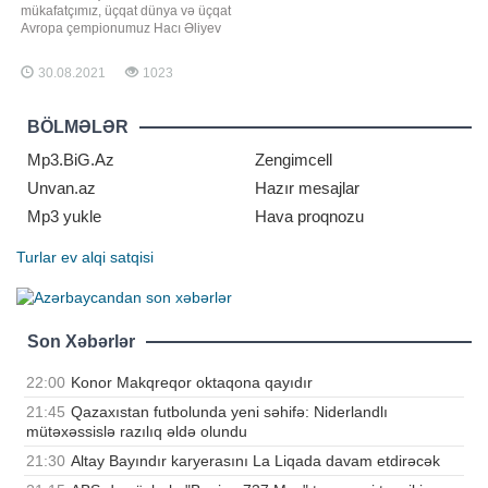
mükafatçımız, üçqat dünya və üçqat
Avropa çempionumuz Hacı Əliyev
oktyabrda Norveçin paytaxtı Osloda
keçiriləcək dünya çempionatında
30.08.2021
1023
iştirak etməyəcək. -ın xəbərinə görə,
məşhur idmançımız gözündə
yaranan problemə görə əməliyyat
BÖLMƏLƏR
olunacaq. Qeyd edək ki, əməliyyat
sentyabrd
Mp3.BiG.Az
Zengimcell
Unvan.az
Hazır mesajlar
Mp3 yukle
Hava proqnozu
Turlar
ev alqi satqisi
Son Xəbərlər
22:00
Konor Makqreqor oktaqona qayıdır
21:45
Qazaxıstan futbolunda yeni səhifə: Niderlandlı
mütəxəssislə razılıq əldə olundu
21:30
Altay Bayındır karyerasını La Liqada davam etdirəcək