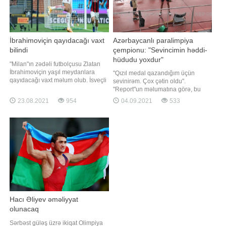
İbrahimoviçin qayıdacağı vaxt
Azərbaycanlı paralimpiya
bilindi
çempionu: "Sevincimin həddi-
hüdudu yoxdur"
"Milan"ın zədəli futbolçusu Zlatan
İbrahimoviçin yaşıl meydanlara
"Qızıl medal qazandığım üçün
qayıdacağı vaxt məlum olub. İsveçli
sevinirəm. Çox çətin oldu".
hücumçu milli komandalara görə
"Report"un məlumatına görə, bu
yaranan fasilədən sonra əsas
fikirləri Tokio-2020 Yay Paralimpiya
23.08.2021
954
04.09.2021
533
komanda ilə məşqlərə qoşulacaq.
Oyunlarında çempion olan
Bu barədə "Milan"ın baş məşqçisi
Azərbaycan para-atleti Orxan
Stefano Pioli klubun mətbuat
Aslanov deyib. Uzunluğa tullanma
xidmətinə açıqlamasında deyib
növündə 7,36 metr nəticə göstərən
idmançı rəqiblərinin də asan
olmadığın
Hacı Əliyev əməliyyat
olunacaq
Sərbəst güləş üzrə ikiqat Olimpiya