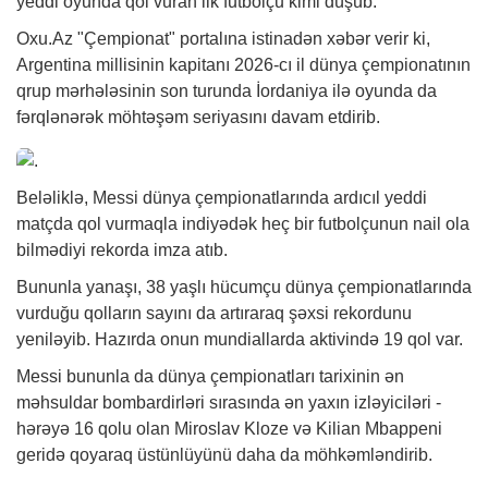
yeddi oyunda qol vuran ilk futbolçu kimi düşüb.
Oxu.Az "Çempionat" portalına istinadən
xəbər
verir ki,
Argentina millisinin kapitanı 2026-cı il dünya çempionatının
qrup mərhələsinin son turunda İordaniya ilə oyunda da
fərqlənərək möhtəşəm seriyasını davam etdirib.
Beləliklə, Messi dünya çempionatlarında ardıcıl yeddi
matçda qol vurmaqla indiyədək heç bir futbolçunun nail ola
bilmədiyi rekorda imza atıb.
Bununla yanaşı, 38 yaşlı hücumçu dünya çempionatlarında
vurduğu qolların sayını da artıraraq şəxsi rekordunu
yeniləyib. Hazırda onun mundiallarda aktivində 19 qol var.
Messi bununla da dünya çempionatları tarixinin ən
məhsuldar bombardirləri sırasında ən yaxın izləyiciləri -
hərəyə 16 qolu olan Miroslav Kloze və Kilian Mbappeni
geridə qoyaraq üstünlüyünü daha da möhkəmləndirib.