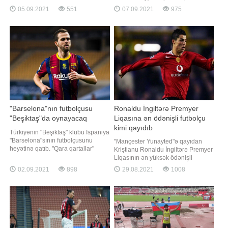
"Report" yarışın rəsmi saytına
futbol liqalarında cari mövsüm
05.09.2021
551
07.09.2021
975
istinadən xəbər verir ki, 41 yaşlı
öncəsi yeni heyətin
sürücü bu səbəbdən Niderland
formalaşdırılması üçün ən çox pul
Qran-prisində iştirak etməyəcək.
xərcləyən klubların reytinqini tərtib
Onu Robert Kubitsa əvəzləyəcək
edib. -a istinadən xəbər verir ki, bir
çox gözləntilərin əksinə olaraq, PSJ
siyahıda yalnız üçünc
"Barselona"nın futbolçusu
Ronaldu İngiltərə Premyer
"Beşiktaş"da oynayacaq
Liqasına ən ödənişli futbolçu
kimi qayıdıb
Türkiyənin "Beşiktaş" klubu İspaniya
"Barselona"sının futbolçusunu
"Mançester Yunayted"ə qayıdan
heyətinə qatıb. "Qara qartallar"
Kriştianu Ronaldu İngiltərə Premyer
katalon klubunun bosiyalı üzvü
Liqasının ən yüksək ödənişli
Miralem Pyaniçi icarəyə götürüb.
futbolçusu olacaq. "Report"un "Daily
02.09.2021
898
29.08.2021
1008
"Barsa"da illik 8 milyon avro
Mail"ə istinadən məlumatına görə,
məvacib alan Pyaniçə İstanbul
36 yaşlı hücumçu həftədə 560 00
təmsilçisinin heyətində 3 milyon avr
avro əmək haqqı alacaq. Siyahıda
ikinci yeri "Çelsi"nin forvard