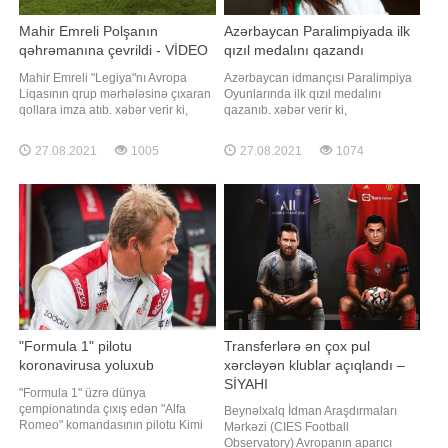
Mahir Emreli Polşanın
Azərbaycan Paralimpiyada ilk
qəhrəmanına çevrildi - VİDEO
qızıl medalını qazandı
Mahir Emreli "Legiya"nı Avropa
Azərbaycan idmançısı Paralimpiya
Liqasının qrup mərhələsinə çıxaran
Oyunlarında ilk qızıl medalını
qollara imza atıb. xəbər verir ki,
qazanıb. xəbər verir ki,
Emreli "Slaviya" (Praqa) ilə
Azərbaycanın paracüdoçusu
qarşılaşmanın 59-cu və 70-ci
Şahanə Hacıyeva finalda fransız
27.08.2021
1005
27.08.2021
1074
dəqiqələrdə fərqlənməklə
rəqibinə qalib gələrək paralimpiya
komandasına qələbə qazandırıb -
çempionu olub. O, finalda Sandrin
2:1. Mahir Emreli iki oyunda üst-
Martini (Fransa) vaza-ari ilə məğlub
üstə 3 qol, avrokuboklarda isə
edərək Azərbaycana ilk qızıl medalı
ümumilikd
qazandırıb
"Formula 1" pilotu
Transferlərə ən çox pul
koronavirusa yoluxub
xərcləyən klublar açıqlandı –
SİYAHI
"Formula 1" üzrə dünya
çempionatında çıxış edən "Alfa
Beynəlxalq İdman Araşdırmaları
Romeo" komandasının pilotu Kimi
Mərkəzi (CIES Football
Raykkonen koronavirusa yoluxub.
Observatory) Avropanın aparıcı