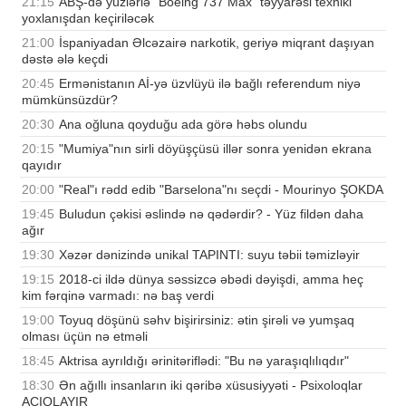
21:15
ABŞ-də yüzlərlə "Boeing 737 Max" təyyarəsi texniki
yoxlanışdan keçiriləcək
21:00
İspaniyadan Əlcəzairə narkotik, geriyə miqrant daşıyan
dəstə ələ keçdi
20:45
Ermənistanın Aİ-yə üzvlüyü ilə bağlı referendum niyə
mümkünsüzdür?
20:30
Ana oğluna qoyduğu ada görə həbs olundu
20:15
"Mumiya"nın sirli döyüşçüsü illər sonra yenidən ekrana
qayıdır
20:00
"Real"ı rədd edib "Barselona"nı seçdi - Mourinyo ŞOKDA
19:45
Buludun çəkisi əslində nə qədərdir? - Yüz fildən daha
ağır
19:30
Xəzər dənizində unikal TAPINTI: suyu təbii təmizləyir
19:15
2018-ci ildə dünya səssizcə əbədi dəyişdi, amma heç
kim fərqinə varmadı: nə baş verdi
19:00
Toyuq döşünü səhv bişirirsiniz: ətin şirəli və yumşaq
olması üçün nə etməli
18:45
Aktrisa ayrıldığı ərinitəriflədi: "Bu nə yaraşıqlılıqdır"
18:30
Ən ağıllı insanların iki qəribə xüsusiyyəti - Psixoloqlar
AÇIQLAYIR