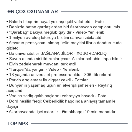
ƏN ÇOX OXUNANLAR
•
Bakıda bloqerin həyat yoldaşı qəfil vəfat etdi - Foto
•
Dənizdə batan qardaşlardan biri Azərbaycan çempionu imiş
•
"Qarabağ" Bakıya məğlub qayıdır - Video-Yenilənib
•
1 milyon avroluq lotereya biletini səhvən zibilə atdı
•
Atasının pensiyasını almaq üçün meyitini illərlə dondurucuda
gizlətdi
•
Bu universitetlər BAĞLANA BİLƏR - XƏBƏRDARLIQ
•
Suyun altında sirli ildırımlar çaxır: Alimlər səbəbini tapa bilmir
•
Elvin zədələnərək meydanı tərk etdi
•
"Tarqovı"da yanğın - Video - Yenilənib
•
18 yaşında universitet professoru oldu - 306 illik rekord
•
Pərvin arıqlaması ilə diqqət çəkdi - Fotolar
•
Dünyanın yaşamaq üçün ən əlverişli şəhərləri - Reytinq
açıqlandı
•
Vədinə sadiq qalıb saçlarını çəhrayıya boyadı - Foto
•
Dörd nəsilin fərqi: Cəlbedicilik haqqında anlayış tamamilə
dəyişir
•
Azərbaycanda işçi axtarılır - Əməkhaqqı 10 min manatdır
TOP MP3