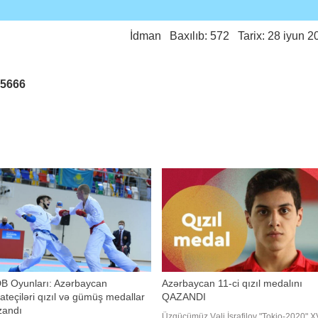
İdman
Baxılıb: 572 Tarix: 28 iyun 2
25666
B Oyunları: Azərbaycan
Azərbaycan 11-ci qızıl medalını
ateçiləri qızıl və gümüş medallar
QAZANDI
zandı
Üzgüçümüz Vəli İsrafilov "Tokio-2020" X