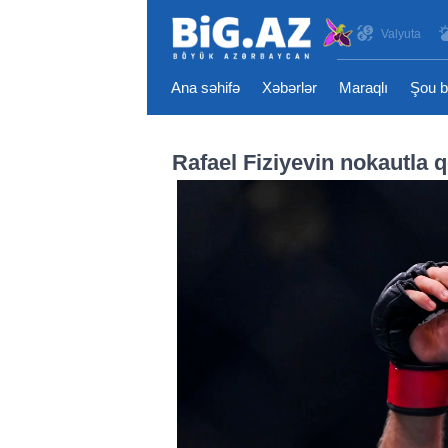
Valyuta
Ana səhifə
Xəbərlər
Maraqlı
Şou b
Rafael Fiziyevin nokautla 