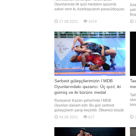
Oyunlarında ilk qızıl medalını qazanıb.
Azə
xəbər verir ki, Azərbaycanın paracüdoçusu
şəh
Şahanə Hacıyeva finalda fransız rəqibinə
fin
qalib gələrək paralimpiya çempionu olub.
məl
27.08.2021
1074
1
O, finalda Sandrin Martini (Fransa) vaza-
apa
ari ilə məğlub edərək Azərbaycana ilk qızıl
özb
medalı qazandırıb
fin
ilə
Sərbəst güləşçilərimizin I MDB
Ta
Oyunlarındakı qazancı: Üç qızıl, iki
me
gümüş və iki bürünc medal
Tal
idm
Rusiyanın Kazan şəhərində I MDB
bir
Oyunları davam edir. Bu gün sərbəst
tae
güləşçilərin yarışı keçirilib. Ölkəmizi böyük
güm
məşqçi Zəlimxan Hüseynov və məşqçi Arif
04.09.2021
627
2
yen
Abdullayevin rəhbərliyi altında Əliabbas
Səl
Rzazadə (57 kq), Tural Hüseynov (61 kq),
(53
Sabir Cəfərov (65 kq), Namus Orucov (70
kq), Cəbrayıl Hacıyev (7