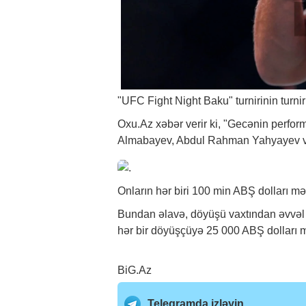
"UFC Fight Night Baku" turnirinin turni
Oxu.Az
xəbər
verir ki, "Gecənin perfo
Almabayev, Abdul Rahman Yahyayev v
Onların hər biri 100 min ABŞ dolları m
Bundan əlavə, döyüşü vaxtından əvvəl
hər bir döyüşçüyə 25 000 ABŞ dolları m
BiG.Az
Telegramda izləyin