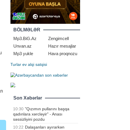
BÖLMƏLƏR
Mp3.BiG.Az
Zengimcell
Unvan.az
Hazır mesajlar
u
Mp3 yukle
Hava proqnozu
Turlar
ev alqi satqisi
an
Son Xəbərlər
10:30
"Qızımın pullarını başqa
qadınlara xərcləyir" - Anası
səssizliyini pozdu
10:22
Dalaşanları ayırarkən