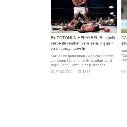
Bir FOTONUN HEKAYƏSİ: Əli güclü
CA
zərbə ilə rəqibini yerə sərir, qışqırır
şik
və əfsanəyə çevrilir
İdm
"Qa
Şəkildə nə görürsünüz? Ağır çəkidə boks
Nur
çempionu Məhəmməd Əli məğlub etdiyi
əri
rəqibi Sonni Listonun başı üzərində
nə 
dayanıb. Nə baş verir? Əli 1964 -cü ildə
27.08.2021
1378
2
İbr
Listondan titulu alıb və 1965-ci ildə revanş
"Fa
döyüşündə rəqibini ilk raundda nokaut
pay
edib. Liston rinqdə üzü üstə yıxılıb və
qəzəblənmiş Məhəmməd Əl