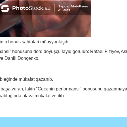
rinin bonus sahibləri müəyyənləşib.
rmansı" bonusuna dörd döyüşçü layiq görülüb: Rafael Fiziyev, As
ə Daniil Donçenko.
əbləğində mükafat qazanıb.
 başa vuran, lakin "Gecənin performansı" bonusunu qazanmay
əbləğində əlavə mükafat verilib.