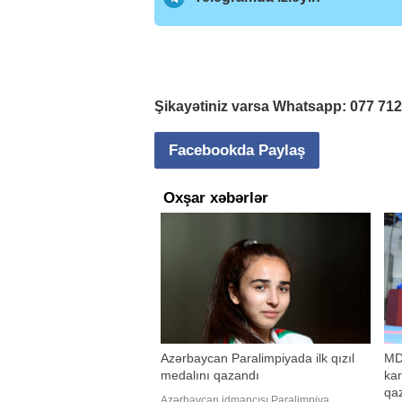
Şikayətiniz varsa Whatsapp:
077 71
Facebookda Paylaş
Oxşar xəbərlər
Azərbaycan Paralimpiyada ilk qızıl
MD
medalını qazandı
kar
qa
Azərbaycan idmançısı Paralimpiya