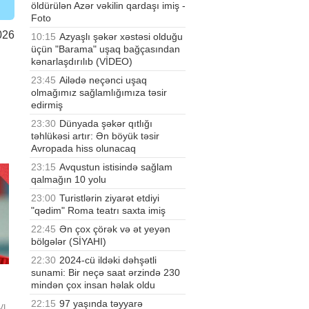
öldürülən Azər vəkilin qardaşı imiş -
Foto
026
10:15
Azyaşlı şəkər xəstəsi olduğu
üçün "Barama" uşaq bağçasından
kənarlaşdırılıb (VİDEO)
23:45
Ailədə neçənci uşaq
olmağımız sağlamlığımıza təsir
edirmiş
23:30
Dünyada şəkər qıtlığı
təhlükəsi artır: Ən böyük təsir
Avropada hiss olunacaq
23:15
Avqustun istisində sağlam
qalmağın 10 yolu
23:00
Turistlərin ziyarət etdiyi
"qədim" Roma teatrı saxta imiş
22:45
Ən çox çörək və ət yeyən
bölgələr (SİYAHI)
22:30
2024-cü ildəki dəhşətli
sunami: Bir neçə saat ərzində 230
mindən çox insan həlak oldu
22:15
97 yaşında təyyarə
VI