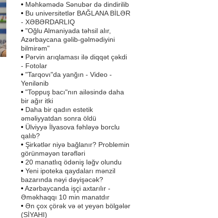
•
Məhkəmədə Sənubər də dindirilib
•
Bu universitetlər BAĞLANA BİLƏR
- XƏBƏRDARLIQ
•
"Oğlu Almaniyada təhsil alır,
Azərbaycana gəlib-gəlmədiyini
bilmirəm"
•
Pərvin arıqlaması ilə diqqət çəkdi
- Fotolar
•
"Tarqovı"da yanğın - Video -
Yenilənib
•
"Toppuş bacı"nın ailəsində daha
bir ağır itki
•
Daha bir qadın estetik
əməliyyatdan sonra öldü
•
Ülviyyə İlyasova fəhləyə borclu
qalıb?
•
Şirkətlər niyə bağlanır? Problemin
görünməyən tərəfləri
•
20 manatlıq ödəniş ləğv olundu
•
Yeni ipoteka qaydaları mənzil
bazarında nəyi dəyişəcək?
•
Azərbaycanda işçi axtarılır -
Əməkhaqqı 10 min manatdır
•
Ən çox çörək və ət yeyən bölgələr
(SİYAHI)