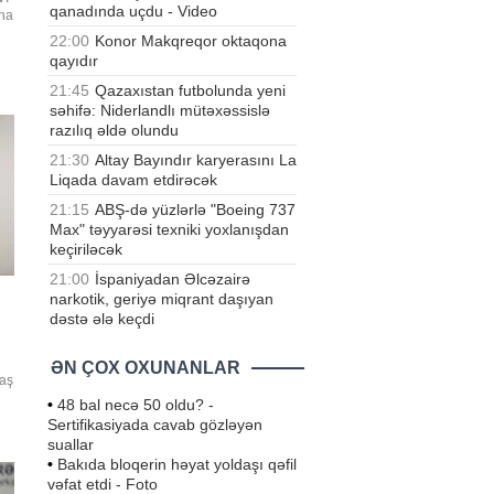
qanadında uçdu - Video
ana
22:00
Konor Makqreqor oktaqona
qayıdır
21:45
Qazaxıstan futbolunda yeni
səhifə: Niderlandlı mütəxəssislə
razılıq əldə olundu
21:30
Altay Bayındır karyerasını La
Liqada davam etdirəcək
21:15
ABŞ-də yüzlərlə "Boeing 737
Max" təyyarəsi texniki yoxlanışdan
keçiriləcək
21:00
İspaniyadan Əlcəzairə
narkotik, geriyə miqrant daşıyan
dəstə ələ keçdi
ƏN ÇOX OXUNANLAR
baş
a
•
48 bal necə 50 oldu? -
Sertifikasiyada cavab gözləyən
.
suallar
•
Bakıda bloqerin həyat yoldaşı qəfil
vəfat etdi - Foto