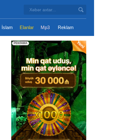
İslam
Elanlar
Mp3
Reklam