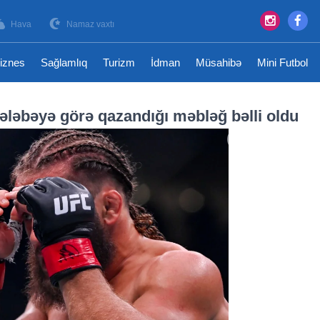
Hava
Namaz vaxtı
iznes
Sağlamlıq
Turizm
İdman
Müsahibə
Mini Futbol
qələbəyə görə qazandığı məbləğ bəlli oldu