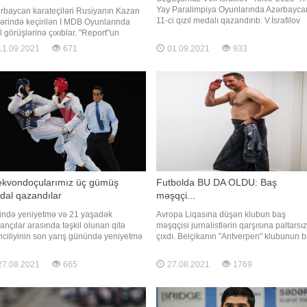
Yay Paralimpiya Oyunlarında Azərbayc
rbaycan karateçiləri Rusiyanın Kazan
11-ci qızıl medalı qazandırıb. V.İsrafilov
ərində keçirilən I MDB Oyunlarında
100 metr məsafəyə brass üsulu ilə
al görüşlərinə çıxıblar. "Report"un
üzgüçülük yarışında məsafəni 1 dəqiqə
umatına görə, 50 kq-da mübarizə
1.09.2021
671
01.09.2021
933
04,86 saniyəyə qət edərək bütün
ran idmançımız İnci Əzizova
rəqiblərini qabaqlayıb və Paralimpiya
əkistanlı Nəsibəbanu Narbayeva ilə
çempionu olub. Təmsilçimiz
al görüşünə çıxıb. Rəqibini 5:1 hesabı
 məğlub edən Əzizova yarışı
ekvondoçularımız üç gümüş
Futbolda BU DA OLDU: Baş
dal qazandılar
məşqçi...
lində yeniyetmə və 21 yaşadək
Avropa Liqasına düşən klubun baş
ançılar arasında təşkil olunan qitə
məşqçisi jurnalistlərin qarşısına paltarsız
inciliyinin son yarış günündə yeniyetmə
çıxdı. Belçikanın "Antverpen" klubunun 
kvondoçularımız aktivlərinə daha üç
məşqçisi Brayan Priske Pedersen Avrop
üş medal əlavə ediblər. xəbər verir ki,
Liqasının qrup mərhələsinə düşdükdən
7.08.2021
665
27.08.2021
1769
iyetmə milli komandamızın üzvləri Vasif
sonra jurnalistlərin yanına paltarsız gəlib
imov (45 kiloqram), İslam Əhmədzadə
-ın -a istinadla verdiyi xəbərə görə,
 kiloqram) və Nərgi
mütəxəssis mətbua