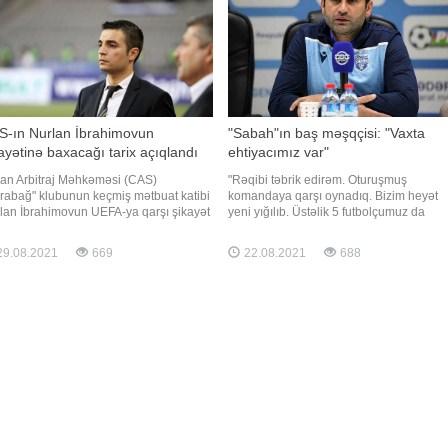
S-ın Nurlan İbrahimovun
"Sabah"ın baş məşqçisi: "Vaxta
ayətinə baxacağı tarix açıqlandı
ehtiyacımız var"
an Arbitraj Məhkəməsi (CAS)
"Rəqibi təbrik edirəm. Oturuşmuş
rabağ" klubunun keçmiş mətbuat katibi
komandaya qarşı oynadıq. Bizim heyət
lan İbrahimovun UEFA-ya qarşı şikayət
yeni yığılıb. Üstəlik 5 futbolçumuz da
zəsinə baxacaq. Dinləmələr oktyabrın 8-
müxtəlif səbəblərdən bu gün oynamırdı.
təyin edilib. Xatırladaq ki, Nurlan
Ancaq bütün bunlar məğlubiyyətə səbəb
9.08.2021
669
22.08.2021
688
ahimov 44 günlük müharibə zamanı
deyil. Sadəcə, vaxta ehtiyacımız var".
cebook" hesabında ermənilərlə bağlı
"Report"un məlumatına görə, bu fikirləri
laşımın
"Sabah"ı