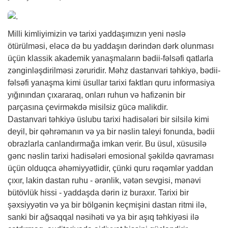
Milli kimliyimizin və tarixi yaddaşımızın yeni nəslə
ötürülməsi, eləcə də bu yaddaşın dərindən dərk olunması
üçün klassik akademik yanaşmaların bədii-fəlsəfi qatlarla
zənginləşdirilməsi zəruridir. Məhz dastanvari təhkiyə, bədii-
fəlsəfi yanaşma kimi üsullar tarixi faktları quru informasiya
yığınından çıxararaq, onları ruhun və hafizənin bir
parçasına çevirməkdə misilsiz gücə malikdir.
Dastanvari təhkiyə üslubu tarixi hadisələri bir silsilə kimi
deyil, bir qəhrəmanın və ya bir nəslin taleyi fonunda, bədii
obrazlarla canlandırmağa imkan verir. Bu üsul, xüsusilə
gənc nəslin tarixi hadisələri emosional şəkildə qavraması
üçün olduqca əhəmiyyətlidir, çünki quru rəqəmlər yaddan
çıxır, lakin dastan ruhu - ərənlik, vətən sevgisi, mənəvi
bütövlük hissi - yaddaşda dərin iz buraxır. Tarixi bir
şəxsiyyətin və ya bir bölgənin keçmişini dastan ritmi ilə,
sanki bir ağsaqqal nəsihəti və ya bir aşıq təhkiyəsi ilə