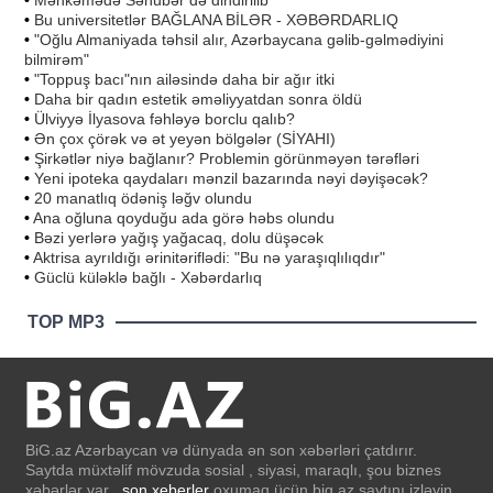
•
Məhkəmədə Sənubər də dindirilib
•
Bu universitetlər BAĞLANA BİLƏR - XƏBƏRDARLIQ
•
"Oğlu Almaniyada təhsil alır, Azərbaycana gəlib-gəlmədiyini
bilmirəm"
•
"Toppuş bacı"nın ailəsində daha bir ağır itki
•
Daha bir qadın estetik əməliyyatdan sonra öldü
•
Ülviyyə İlyasova fəhləyə borclu qalıb?
•
Ən çox çörək və ət yeyən bölgələr (SİYAHI)
•
Şirkətlər niyə bağlanır? Problemin görünməyən tərəfləri
•
Yeni ipoteka qaydaları mənzil bazarında nəyi dəyişəcək?
•
20 manatlıq ödəniş ləğv olundu
•
Ana oğluna qoyduğu ada görə həbs olundu
•
Bəzi yerlərə yağış yağacaq, dolu düşəcək
•
Aktrisa ayrıldığı ərinitəriflədi: "Bu nə yaraşıqlılıqdır"
•
Güclü küləklə bağlı - Xəbərdarlıq
TOP MP3
BiG.az Azərbaycan və dünyada ən son xəbərləri çatdırır.
Saytda müxtəlif mövzuda sosial , siyasi, maraqlı, şou biznes
xəbərlər var .
son xeberler
oxumaq üçün big.az saytını izləyin .