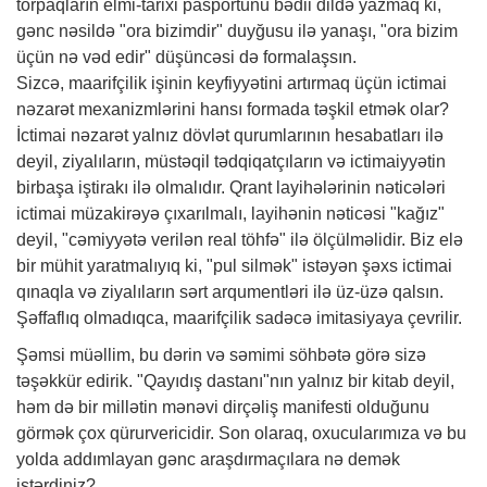
torpaqların elmi-tarixi pasportunu bədii dildə yazmaq ki,
gənc nəsildə "ora bizimdir" duyğusu ilə yanaşı, "ora bizim
üçün nə vəd edir" düşüncəsi də formalaşsın.
Sizcə, maarifçilik işinin keyfiyyətini artırmaq üçün ictimai
nəzarət mexanizmlərini hansı formada təşkil etmək olar?
İctimai nəzarət yalnız dövlət qurumlarının hesabatları ilə
deyil, ziyalıların, müstəqil tədqiqatçıların və ictimaiyyətin
birbaşa iştirakı ilə olmalıdır. Qrant layihələrinin nəticələri
ictimai müzakirəyə çıxarılmalı, layihənin nəticəsi "kağız"
deyil, "cəmiyyətə verilən real töhfə" ilə ölçülməlidir. Biz elə
bir mühit yaratmalıyıq ki, "pul silmək" istəyən şəxs ictimai
qınaqla və ziyalıların sərt arqumentləri ilə üz-üzə qalsın.
Şəffaflıq olmadıqca, maarifçilik sadəcə imitasiyaya çevrilir.
Şəmsi müəllim, bu dərin və səmimi söhbətə görə sizə
təşəkkür edirik. "Qayıdış dastanı"nın yalnız bir kitab deyil,
həm də bir millətin mənəvi dirçəliş manifesti olduğunu
görmək çox qürurvericidir. Son olaraq, oxucularımıza və bu
yolda addımlayan gənc araşdırmaçılara nə demək
istərdiniz?