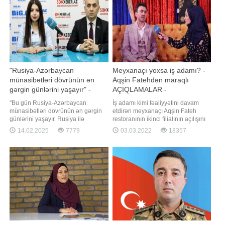
üzrə məsul əməkdaşı Bəxtiyar
deyil. Mənim üçün universitetdə
Hacıyev -a müsahibəsind
qazandığım bilik və təcrübə dah
"Rusiya-Azərbaycan
Meyxanaçı yoxsa iş adamı? -
münasibətləri dövrünün ən
Aqşin Fatehdən maraqlı
gərgin günlərini yaşayır" -
AÇIQLAMALAR -
Ceyhun Məmmədov +
VİDEOMÜSAHİBƏ
"Bu gün Rusiya-Azərbaycan
İş adamı kimi fəaliyyətini davam
VİDEOMÜSAHİBƏ
münasibətləri dövrünün ən gərgin
etdirən meyxanaçı Aqşin Fateh
günlərini yaşayır. Rusiya ilə
restoranının ikinci filialının açılışını
əlaqələimiz hər zaman yüksək
edib. Tanınmış meyxanaçı BİG.AZ-a
14.02.2025
7779
03.03.2022
18357
səviyyədə olmuşdur. Azərbaycan
özəl açıqlamalar verib. Müxbirimizin
təyyarəsi Rusiya səmasında
suallarını cavablandıran Fateh şəxsi
vurulandan sonra münasibətlər
iş fəaliyyətindən danışaraq,
gərginləşdi. Prezident İlham
meyxana aləmini tərk etmək fikrində
Əliyevin bununla bağlı çox
olmadığını vurğulayıb. Dah
prinsipial və qətiyyətli mövqeyi va