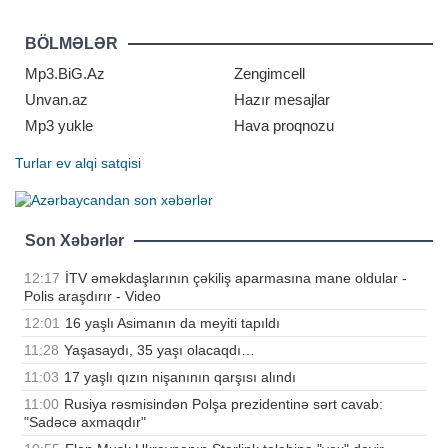
müğənni Cavidan Novruz deyib.
Gənc aktyor izləyicilərimizə sənət
yolundan, məşhurluğun müsbət və
BÖLMƏLƏR
mənfi tərəflərindən, sosial
şəbəkələrdə yazılan rəylərdən və
Mp3.BiG.Az
Zengimcell
şəxsi həyatından danışıb
Unvan.az
Hazır mesajlar
Mp3 yukle
Hava proqnozu
Turlar
ev alqi satqisi
Son Xəbərlər
12:17
İTV əməkdaşlarının çəkiliş aparmasına mane oldular -
Polis araşdırır - Video
12:01
16 yaşlı Asimanın da meyiti tapıldı
11:28
Yaşasaydı, 35 yaşı olacaqdı…
11:03
17 yaşlı qızın nişanının qarşısı alındı
11:00
Rusiya rəsmisindən Polşa prezidentinə sərt cavab:
"Sadəcə axmaqdır"