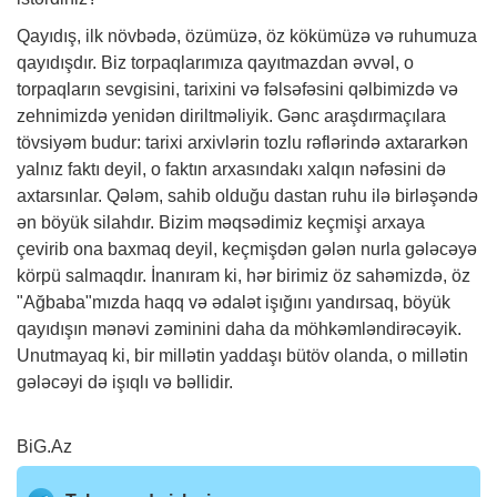
Qayıdış, ilk növbədə, özümüzə, öz kökümüzə və ruhumuza
qayıdışdır. Biz torpaqlarımıza qayıtmazdan əvvəl, o
torpaqların sevgisini, tarixini və fəlsəfəsini qəlbimizdə və
zehnimizdə yenidən diriltməliyik. Gənc araşdırmaçılara
tövsiyəm budur: tarixi arxivlərin tozlu rəflərində axtararkən
yalnız faktı deyil, o faktın arxasındakı xalqın nəfəsini də
axtarsınlar. Qələm, sahib olduğu dastan ruhu ilə birləşəndə
ən böyük silahdır. Bizim məqsədimiz keçmişi arxaya
çevirib ona baxmaq deyil, keçmişdən gələn nurla gələcəyə
körpü salmaqdır. İnanıram ki, hər birimiz öz sahəmizdə, öz
"Ağbaba"mızda haqq və ədalət işığını yandırsaq, böyük
qayıdışın mənəvi zəminini daha da möhkəmləndirəcəyik.
Unutmayaq ki, bir millətin yaddaşı bütöv olanda, o millətin
gələcəyi də işıqlı və bəllidir.
BiG.Az