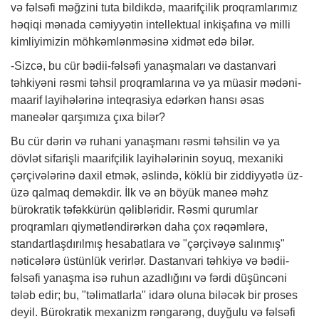
və fəlsəfi məğzini tuta bildikdə, maarifçilik proqramlarımız
həqiqi mənada cəmiyyətin intellektual inkişafına və milli
kimliyimizin möhkəmlənməsinə xidmət edə bilər.
-Sizcə, bu cür bədii-fəlsəfi yanaşmaları və dastanvari
təhkiyəni rəsmi təhsil proqramlarına və ya müasir mədəni-
maarif layihələrinə inteqrasiya edərkən hansı əsas
maneələr qarşımıza çıxa bilər?
Bu cür dərin və ruhani yanaşmanı rəsmi təhsilin və ya
dövlət sifarişli maarifçilik layihələrinin soyuq, mexaniki
çərçivələrinə daxil etmək, əslində, köklü bir ziddiyyətlə üz-
üzə qalmaq deməkdir. İlk və ən böyük maneə məhz
bürokratik təfəkkürün qəlibləridir. Rəsmi qurumlar
proqramları qiymətləndirərkən daha çox rəqəmlərə,
standartlaşdırılmış hesabatlara və "çərçivəyə salınmış"
nəticələrə üstünlük verirlər. Dastanvari təhkiyə və bədii-
fəlsəfi yanaşma isə ruhun azadlığını və fərdi düşüncəni
tələb edir; bu, "təlimatlarla" idarə oluna biləcək bir proses
deyil. Bürokratik mexanizm rəngarəng, duyğulu və fəlsəfi