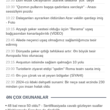
10:55
Elon Musk Ukraynanın Starlink tələbinə "yox" deyir
10:30
"Qızımın pullarını başqa qadınlara xərcləyir" - Anası
səssizliyini pozdu
10:22
Dalaşanları ayırarkən öldürülən Azər vəkilin qardaşı imiş
- Foto
10:15
Azyaşlı şəkər xəstəsi olduğu üçün "Barama" uşaq
bağçasından kənarlaşdırılıb (VİDEO)
23:45
Ailədə neçənci uşaq olmağımız sağlamlığımıza təsir
edirmiş
23:30
Dünyada şəkər qıtlığı təhlükəsi artır: Ən böyük təsir
Avropada hiss olunacaq
23:15
Avqustun istisində sağlam qalmağın 10 yolu
23:00
Turistlərin ziyarət etdiyi "qədim" Roma teatrı saxta imiş
22:45
Ən çox çörək və ət yeyən bölgələr (SİYAHI)
22:30
2024-cü ildəki dəhşətli sunami: Bir neçə saat ərzində 230
mindən çox insan həlak oldu
ƏN ÇOX OXUNANLAR
•
48 bal necə 50 oldu? - Sertifikasiyada cavab gözləyən suallar