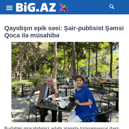
Qayıdışın epik səsi: Şair-publisist Şəmsi
Qoca ilə müsahibə
Budəfəki müsahibimiz ədəbi aləmdə özünəməxsus dəst-