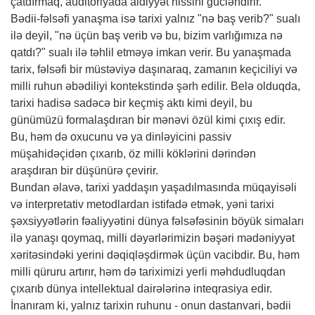
çatdırmaq, auditoriyada aidiyyət hissini gücləndirir.
Bədii-fəlsəfi yanaşma isə tarixi yalnız "nə baş verib?" sualı
ilə deyil, "nə üçün baş verib və bu, bizim varlığımıza nə
qatdı?" sualı ilə təhlil etməyə imkan verir. Bu yanaşmada
tarix, fəlsəfi bir müstəviyə daşınaraq, zamanın keçiciliyi və
milli ruhun əbədiliyi kontekstində şərh edilir. Belə olduqda,
tarixi hadisə sadəcə bir keçmiş aktı kimi deyil, bu
günümüzü formalaşdıran bir mənəvi özül kimi çıxış edir.
Bu, həm də oxucunu və ya dinləyicini passiv
müşahidəçidən çıxarıb, öz milli köklərini dərindən
araşdıran bir düşünürə çevirir.
Bundan əlavə, tarixi yaddaşın yaşadılmasında müqayisəli
və interpretativ metodlardan istifadə etmək, yəni tarixi
şəxsiyyətlərin fəaliyyətini dünya fəlsəfəsinin böyük simaları
ilə yanaşı qoymaq, milli dəyərlərimizin bəşəri mədəniyyət
xəritəsindəki yerini dəqiqləşdirmək üçün vacibdir. Bu, həm
milli qüruru artırır, həm də tariximizi yerli məhdudluqdan
çıxarıb dünya intellektual dairələrinə inteqrasiya edir.
İnanıram ki, yalnız tarixin ruhunu - onun dastanvari, bədii