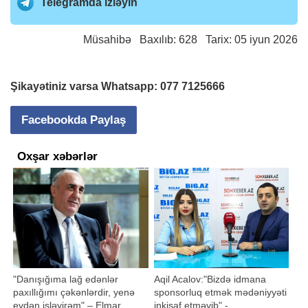
Telegramda izləyin
Müsahibə
Baxılıb: 628 Tarix: 05 iyun 2026
Şikayətiniz varsa Whatsapp:
077 7125666
Facebookda Paylaş
Oxşar xəbərlər
"Danışığıma lağ edənlər
Aqil Acalov:"Bizdə idmana
paxıllığımı çəkənlərdir, yenə
sponsorluq etmək mədəniyyəti
evdən işləyirəm" – Elmar
inkişaf etməyib" -