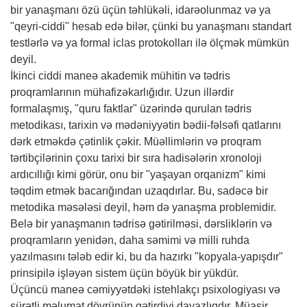
bir yanaşmanı özü üçün təhlükəli, idarəolunmaz və ya
"qeyri-ciddi" hesab edə bilər, çünki bu yanaşmanı standart
testlərlə və ya formal iclas protokolları ilə ölçmək mümkün
deyil.
İkinci ciddi maneə akademik mühitin və tədris
proqramlarının mühafizəkarlığıdır. Uzun illərdir
formalaşmış, "quru faktlar" üzərində qurulan tədris
metodikası, tarixin və mədəniyyətin bədii-fəlsəfi qatlarını
dərk etməkdə çətinlik çəkir. Müəllimlərin və proqram
tərtibçilərinin çoxu tarixi bir sıra hadisələrin xronoloji
ardıcıllığı kimi görür, onu bir "yaşayan orqanizm" kimi
təqdim etmək bacarığından uzaqdırlar. Bu, sadəcə bir
metodika məsələsi deyil, həm də yanaşma problemidir.
Belə bir yanaşmanın tədrisə gətirilməsi, dərsliklərin və
proqramların yenidən, daha səmimi və milli ruhda
yazılmasını tələb edir ki, bu da hazırkı "kopyala-yapışdır"
prinsipilə işləyən sistem üçün böyük bir yükdür.
Üçüncü maneə cəmiyyətdəki istehlakçı psixologiyası və
sürətli məlumat dövrünün gətirdiyi dayazlıqdır. Müasir