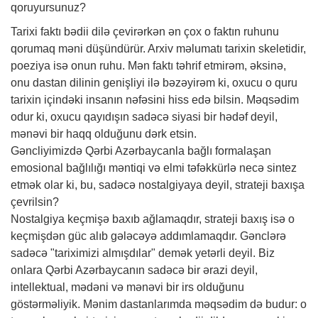
qoruyursunuz?
Tarixi faktı bədii dilə çevirərkən ən çox o faktın ruhunu
qorumaq məni düşündürür. Arxiv məlumatı tarixin skeletidir,
poeziya isə onun ruhu. Mən faktı təhrif etmirəm, əksinə,
onu dastan dilinin genişliyi ilə bəzəyirəm ki, oxucu o quru
tarixin içindəki insanın nəfəsini hiss edə bilsin. Məqsədim
odur ki, oxucu qayıdışın sadəcə siyasi bir hədəf deyil,
mənəvi bir haqq olduğunu dərk etsin.
Gəncliyimizdə Qərbi Azərbaycanla bağlı formalaşan
emosional bağlılığı məntiqi və elmi təfəkkürlə necə sintez
etmək olar ki, bu, sadəcə nostalgiyaya deyil, strateji baxışa
çevrilsin?
Nostalgiya keçmişə baxıb ağlamaqdır, strateji baxış isə o
keçmişdən güc alıb gələcəyə addımlamaqdır. Gənclərə
sadəcə "tariximizi almışdılar" demək yetərli deyil. Biz
onlara Qərbi Azərbaycanın sadəcə bir ərazi deyil,
intellektual, mədəni və mənəvi bir irs olduğunu
göstərməliyik. Mənim dastanlarımda məqsədim də budur: o