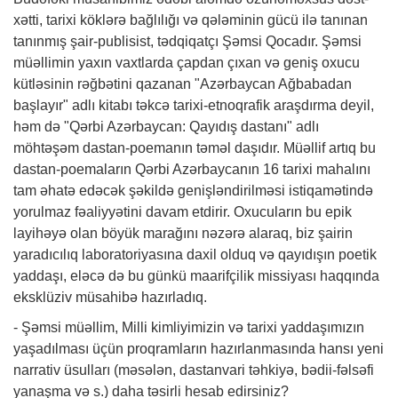
xətti, tarixi köklərə bağlılığı və qələminin gücü ilə tanınan
tanınmış şair-publisist, tədqiqatçı Şəmsi Qocadır. Şəmsi
müəllimin yaxın vaxtlarda çapdan çıxan və geniş oxucu
kütləsinin rəğbətini qazanan "Azərbaycan Ağbabadan
başlayır" adlı kitabı təkcə tarixi-etnoqrafik araşdırma deyil,
həm də "Qərbi Azərbaycan: Qayıdış dastanı" adlı
möhtəşəm dastan-poemanın təməl daşıdır. Müəllif artıq bu
dastan-poemaların Qərbi Azərbaycanın 16 tarixi mahalını
tam əhatə edəcək şəkildə genişləndirilməsi istiqamətində
yorulmaz fəaliyyətini davam etdirir. Oxucuların bu epik
layihəyə olan böyük marağını nəzərə alaraq, biz şairin
yaradıcılıq laboratoriyasına daxil olduq və qayıdışın poetik
yaddaşı, eləcə də bu günkü maarifçilik missiyası haqqında
eksklüziv müsahibə hazırladıq.
- Şəmsi müəllim, Milli kimliyimizin və tarixi yaddaşımızın
yaşadılması üçün proqramların hazırlanmasında hansı yeni
narrativ üsulları (məsələn, dastanvari təhkiyə, bədii-fəlsəfi
yanaşma və s.) daha təsirli hesab edirsiniz?