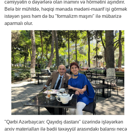
cəmiyyətin o dəyərlərə olan inamını və hörmətini aşındırır.
Belə bir mühitdə, həqiqi mənada mədəni-maarif işi görmək
istəyən şəxs həm də bu "formalizm maşını" ilə mübarizə
aparmalı olur.
"Qərbi Azərbaycan: Qayıdış dastanı" üzərində işləyərkən
arxiv materialları ilə bədii təxəyyül arasındakı balansı necə