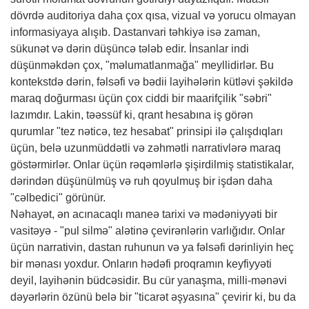
dövrdə auditoriya daha çox qısa, vizual və yorucu olmayan
informasiyaya alışıb. Dastanvari təhkiyə isə zaman,
sükunət və dərin düşüncə tələb edir. İnsanlar indi
düşünməkdən çox, "məlumatlanmağa" meyllidirlər. Bu
kontekstdə dərin, fəlsəfi və bədii layihələrin kütləvi şəkildə
maraq doğurması üçün çox ciddi bir maarifçilik "səbri"
lazımdır. Lakin, təəssüf ki, qrant hesabına iş görən
qurumlar "tez nəticə, tez hesabat" prinsipi ilə çalışdıqları
üçün, belə uzunmüddətli və zəhmətli narrativlərə maraq
göstərmirlər. Onlar üçün rəqəmlərlə şişirdilmiş statistikalar,
dərindən düşünülmüş və ruh qoyulmuş bir işdən daha
"cəlbedici" görünür.
Nəhayət, ən acınacaqlı maneə tarixi və mədəniyyəti bir
vasitəyə - "pul silmə" alətinə çevirənlərin varlığıdır. Onlar
üçün narrativin, dastan ruhunun və ya fəlsəfi dərinliyin heç
bir mənası yoxdur. Onların hədəfi proqramın keyfiyyəti
deyil, layihənin büdcəsidir. Bu cür yanaşma, milli-mənəvi
dəyərlərin özünü belə bir "ticarət əşyasına" çevirir ki, bu da