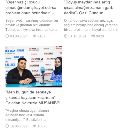
"Əgər yazıçı oxucu
"Döyüş meydanında artıq
olmadığından şikayət edirsə
qisas almağın zamanı gəlib
problem onun özündədir" -
dedim"- Qazi Gündüz
Yazıçıdan AÇIQLAMA
Əhmədov
Bəşəriyyətin yaratmış olduğum ən
Onlar dünyaya sağlam göz açır,
böyük kəşflərdən biri kitabdır.
sağlam böyüyürlər. Ancaq yaranan
Təbiət, cəmiyyət və insanlar daha
bir zərurət onların həyat planlarının
çox kitablar vasitəsilə əlaqələnir,
və sağlamlıqlarının üzərindən xətt
03.09.2024
9107
01.10.2024
9929
formalaşır, inkişaf edir. Bəs bu gün
çəkir. O zərurət Vətəni düşməndən
kitabların nəşr edilməsi və
qorumaq və onu öz sahibinə
oxucuların kitablara marağı
qaytarmaqdı. Bu yolda
qaneedicidirmi? . Mövzu ilə bağlı -a
sağlamlığından keçən
açıqlama verən yazıçı Ülviyyə Tahi
igidlərimizdən biri kapitan Gündüz
Əhmədovdur. 20 yanvarda anada
"Mən bu gün də səhnəyə
çıxanda həyəcan keçirirəm" -
Cavidan Novruzla MÜSAHİBƏ
"Məşhur olmaq üçün atamın
adından heç vaxt istifadə
etməmişəm". Bu sözləri -a
müsahibəsində məşhur aktyor,
16.06.2022
16073