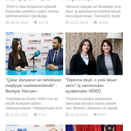
Məmmədyarovla MÜSAHİBƏ
VİDEOMÜSAHİBƏ
"2020-ci ildə imzalanan üçtərəfli
"İdmanın inkişafı sırf dövlətdən asılı
bəyanatın şərtərinə uyğun olaraq
deyil. İş adamlarının üzərinə böyük
sülhməramlıları Qarabağa
məsuliyyət düşür. Təəssüf ki, bizdə
yerləşdirmək vacib məsələ idi. Hər
idmana sponsorluq etmək
09.03.2023
14716
25.01.2024
10762
bir halda hansısa qüvvə
mədəniyyəti bir o qədər də güclü
Azərbaycan və Ermənistan
inkişaf etməyib. İdman yarışlarının
qoşunlarının arasında olmalı idi".
təşkil olunması üçün çox böyük
"Bizdə evə alış-verişi həyat
məbləğ tələb olunur". Bu sözləri
yoldaşım edir. Ona görə də
Azərbaycan Braziliya Ciu-Cits
qiymətlərdən xəbərsizəm"
"Qatar dünyanın ən təhlükəsiz
"Diploma deyil, o yola dəyər
nəqliyyat vasitələrindəndir" -
verin"-İş xanımından
Bəxtiyar Hacıyev -
açıqlamalar-VİDEO
VİDEOMÜSAHİBƏ
"Azərbaycan Dəmir Yolları"nın ən
"Diplom insanlara maksimum
böyük fəaliyyət sahəsi
dərəcədə təcrübə olaraq dəstək
yükdaşımalardır. Yükdaşımalar üzrə
olur. Əslində, diplomun üz qabığı
niyətimiz şərq-qərb, şimal-cənub
yox, onu almaq üçün keçdiyimiz yol
17.01.2025
7722
16.04.2025
6337
dəhlizi üzrə yüklərin artırılmasıdır".
bizim üçün daha önəmlidir. Hazırda
Bu sözləri "Azərbaycan Dəmir
mən də universitet təhsili alıram və
Yolları" QSC-nin media məsələləri
məqsədim təkcə diplom əldə etmək