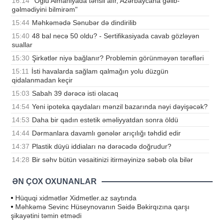
16:14
"Oğlu Almaniyada təhsil alır, Azərbaycana gəlib-
gəlmədiyini bilmirəm"
15:44
Məhkəmədə Sənubər də dindirilib
15:40
48 bal necə 50 oldu? - Sertifikasiyada cavab gözləyən
suallar
15:30
Şirkətlər niyə bağlanır? Problemin görünməyən tərəfləri
15:11
İsti havalarda sağlam qalmağın yolu düzgün
qidalanmadan keçir
15:03
Sabah 39 dərəcə isti olacaq
14:54
Yeni ipoteka qaydaları mənzil bazarında nəyi dəyişəcək?
14:53
Daha bir qadın estetik əməliyyatdan sonra öldü
14:44
Dərmanlara davamlı gənələr arıçılığı təhdid edir
14:37
Plastik düyü iddiaları nə dərəcədə doğrudur?
14:28
Bir səhv bütün vəsaitinizi itirməyinizə səbəb ola bilər
ƏN ÇOX OXUNANLAR
•
Hüquqi xidmətlər Xidmetler.az saytında
•
Məhkəmə Sevinc Hüseynovanın Səidə Bəkirqızına qarşı
şikayətini təmin etmədi