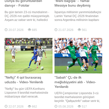
Dünya bu görüntülərdən
"Məni bağışla" - Yamal
danışır - Fotolar
Messiyə bunu deyibmiş
Bu gün tarixin 23-cü mundialının -
İspaniya millisinin yarımmüdafiəçisi
DÇ-2026-nın qalibi müəyyənləşib.
Lamin Yamal DÇ-2026 finalından
Axşam.az xəbər verir ki, həlledici
sonra Argentina millisinin kapitanı
görüşdə son çempion Argentina
Lionel Messi ilə aralarında baş
İspaniya yığması ilə üz-üzə gəlib.
tutan dialoqu açıqlayıb. "Qafqazinfo"
20.07.2026
685
21.07.2026
561
Nyu-York yaxınlığındakı "New York
xarici KİV-ə istinadən xəbər verir ki,
New Jersey Stadium"da keçirilən
Yamal Messidən bağışlanmasını
görüşdə İspaniya dünya çempionu
istəyib. "Leo Messi mənim üçün ən
olub. Bu, Argentina üçü
böyük futbolçudur
"Neftçi" 4 qol buraxaraq
"Sabah" ÇL-də ilk
uduzdu - Video-Yenilənib
məğlubiyyətini aldı - Video-
Yenilənib
"Neftçi" bu gün UEFA Konfrans
Liqasının II təsnifat mərhələsində
UEFA Çempionlar Liqasında 3-cü
mübarizəyə start verəcək.
təsnifat mərhələsinin görüşləri
"Qafqazinfo" xəbər verir ki, "ağ-
keçirilir. "Qafqazinfo" xəbər verir ki,
qaralar" ilk oyunda doğma
Azərbaycan təmsilçisi "Sabah" da
22.07.2026
662
05.08.2026
517
meydanda Belarusun "Dinamo"
bu gün meydana çıxacaq. Valdas