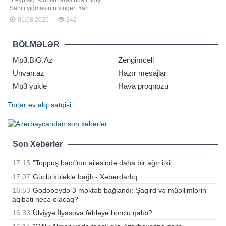
"Leyptsiq" klubları arasında Fildişi
Sahili yığmasının vingeri Yan
Diomandenin transferi ilə bağlı
01.08.2026
242
aparılan danışıqlarda yekun razılıq
əldə olunmayıb. "Report" "Bild"ə
istinadən xəbər verir ki, Almaniya
BÖLMƏLƏR
klubu Madrid təmsilçisini
Mp3.BiG.Az
Zengimcell
Unvan.az
Hazır mesajlar
Mp3 yukle
Hava proqnozu
Turlar
ev alqi satqisi
Son Xəbərlər
17:15
"Toppuş bacı"nın ailəsində daha bir ağır itki
17:07
Güclü küləklə bağlı - Xəbərdarlıq
16:53
Gədəbəydə 3 məktəb bağlandı: Şagird və müəllimlərin
aqibəti necə olacaq?
16:33
Ülviyyə İlyasova fəhləyə borclu qalıb?