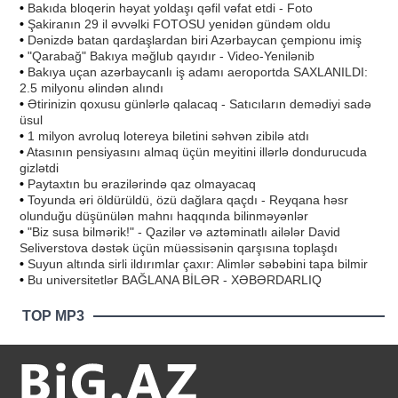
•
Bakıda bloqerin həyat yoldaşı qəfil vəfat etdi - Foto
•
Şakiranın 29 il əvvəlki FOTOSU yenidən gündəm oldu
•
Dənizdə batan qardaşlardan biri Azərbaycan çempionu imiş
•
"Qarabağ" Bakıya məğlub qayıdır - Video-Yenilənib
•
Bakıya uçan azərbaycanlı iş adamı aeroportda SAXLANILDI:
2.5 milyonu əlindən alındı
•
Ətirinizin qoxusu günlərlə qalacaq - Satıcıların demədiyi sadə
üsul
•
1 milyon avroluq lotereya biletini səhvən zibilə atdı
•
Atasının pensiyasını almaq üçün meyitini illərlə dondurucuda
gizlətdi
•
Paytaxtın bu ərazilərində qaz olmayacaq
•
Toyunda əri öldürüldü, özü dağlara qaçdı - Reyqana həsr
olunduğu düşünülən mahnı haqqında bilinməyənlər
•
"Biz susa bilmərik!" - Qazilər və aztəminatlı ailələr David
Seliverstova dəstək üçün müəssisənin qarşısına toplaşdı
•
Suyun altında sirli ildırımlar çaxır: Alimlər səbəbini tapa bilmir
•
Bu universitetlər BAĞLANA BİLƏR - XƏBƏRDARLIQ
TOP MP3