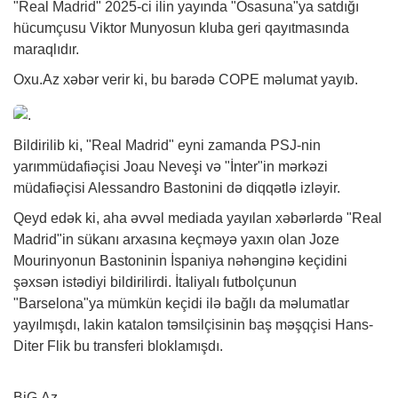
"Real Madrid" 2025-ci ilin yayında "Osasuna"ya satdığı
hücumçusu Viktor Munyosun kluba geri qayıtmasında
maraqlıdır.
Oxu.Az
xəbər
verir ki, bu barədə COPE məlumat yayıb.
Bildirilib ki, "Real Madrid" eyni zamanda PSJ-nin
yarımmüdafiəçisi Joau Neveşi və "İnter"in mərkəzi
müdafiəçisi Alessandro Bastonini də diqqətlə izləyir.
Qeyd edək ki, aha əvvəl mediada yayılan xəbərlərdə "Real
Madrid"in sükanı arxasına keçməyə yaxın olan Joze
Mourinyonun Bastoninin İspaniya nəhənginə keçidini
şəxsən istədiyi bildirilirdi. İtaliyalı futbolçunun
"Barselona"ya mümkün keçidi ilə bağlı da məlumatlar
yayılmışdı, lakin katalon təmsilçisinin baş məşqçisi Hans-
Diter Flik bu transferi bloklamışdı.
BiG.Az