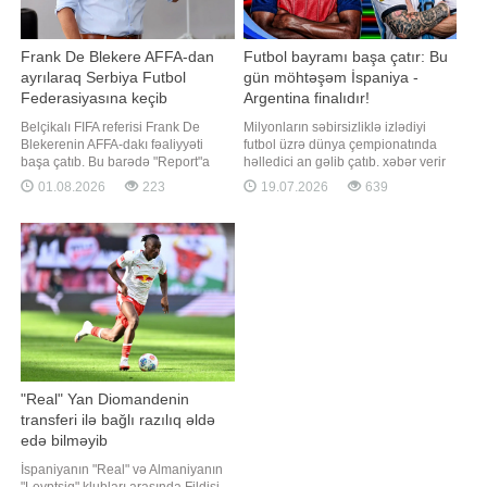
Frank De Blekere AFFA-dan
Futbol bayramı başa çatır: Bu
ayrılaraq Serbiya Futbol
gün möhtəşəm İspaniya -
Federasiyasına keçib
Argentina finalıdır!
Belçikalı FIFA referisi Frank De
Milyonların səbirsizliklə izlədiyi
Blekerenin AFFA-dakı fəaliyyəti
futbol üzrə dünya çempionatında
başa çatıb. Bu barədə "Report"a
həlledici an gəlib çatıb. xəbər verir
qurumun mətbuat xidmətindən
ki, turnirin ən vacib matçında -
01.08.2026
223
19.07.2026
639
bildirilib. 2024-cü ilin iyulunda AFFA
böyük finalda qızıl medal uğrunda
Hakimlər Komitəsinin sədri
İspaniya və Argentina milli
vəzifəsinə təyin olunan Frank De
komandaları amansız mübarizədə
Blekere 2025-ci ilin noyabrından
üz-üzə gələcəklər. Futbol
etibarən AFFA-da Beynəlxalq
azarkeşlərinin diqqət mərkəzində
Hakimli
olacaq bu həlledic
"Real" Yan Diomandenin
transferi ilə bağlı razılıq əldə
edə bilməyib
İspaniyanın "Real" və Almaniyanın