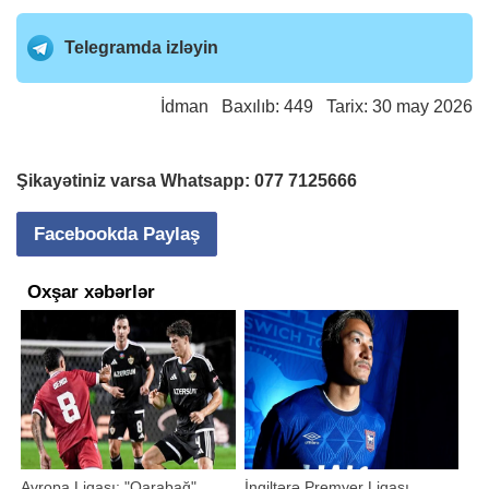
Telegramda izləyin
İdman
Baxılıb: 449 Tarix: 30 may 2026
Şikayətiniz varsa Whatsapp:
077 7125666
Facebookda Paylaş
Oxşar xəbərlər
Avropa Liqası: "Qarabağ"
İngiltərə Premyer Liqası