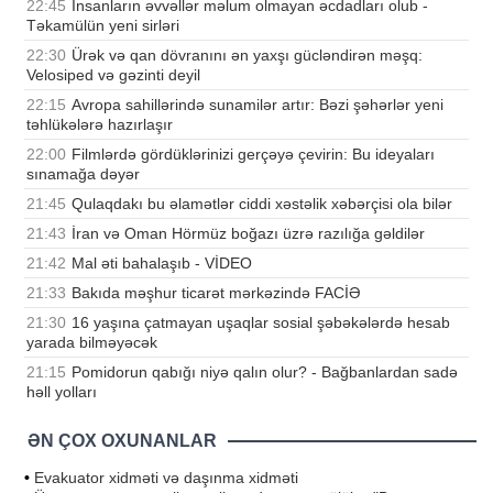
22:45
İnsanların əvvəllər məlum olmayan əcdadları olub -
Təkamülün yeni sirləri
22:30
Ürək və qan dövranını ən yaxşı gücləndirən məşq:
Velosiped və gəzinti deyil
22:15
Avropa sahillərində sunamilər artır: Bəzi şəhərlər yeni
təhlükələrə hazırlaşır
22:00
Filmlərdə gördüklərinizi gerçəyə çevirin: Bu ideyaları
sınamağa dəyər
21:45
Qulaqdakı bu əlamətlər ciddi xəstəlik xəbərçisi ola bilər
21:43
İran və Oman Hörmüz boğazı üzrə razılığa gəldilər
21:42
Mal əti bahalaşıb - VİDEO
21:33
Bakıda məşhur ticarət mərkəzində FACİƏ
21:30
16 yaşına çatmayan uşaqlar sosial şəbəkələrdə hesab
yarada bilməyəcək
21:15
Pomidorun qabığı niyə qalın olur? - Bağbanlardan sadə
həll yolları
ƏN ÇOX OXUNANLAR
•
Evakuator xidməti və daşınma xidməti