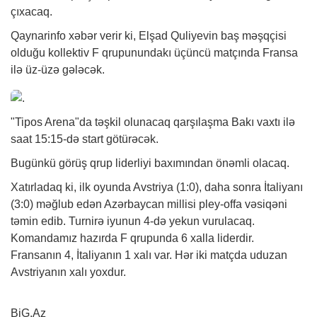
çıxacaq.
Qaynarinfo
xəbər
verir ki, Elşad Quliyevin baş məşqçisi
olduğu kollektiv F qrupunundakı üçüncü matçında Fransa
ilə üz-üzə gələcək.
"Tipos Arena"da təşkil olunacaq qarşılaşma Bakı vaxtı ilə
saat 15:15-də start götürəcək.
Bugünkü görüş qrup liderliyi baxımından önəmli olacaq.
Xatırladaq ki, ilk oyunda Avstriya (1:0), daha sonra İtaliyanı
(3:0) məğlub edən Azərbaycan millisi pley-offa vəsiqəni
təmin edib. Turnirə iyunun 4-də yekun vurulacaq.
Komandamız hazırda F qrupunda 6 xalla liderdir.
Fransanın 4, İtaliyanın 1 xalı var. Hər iki matçda uduzan
Avstriyanın xalı yoxdur.
BiG.Az