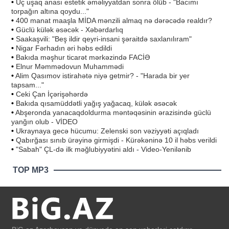
•
Üç uşaq anası estetik əməliyyatdan sonra ölüb - "Bacımı
torpağın altına qoydu..."
•
400 manat maaşla MİDA mənzili almaq nə dərəcədə realdır?
•
Güclü külək əsəcək - Xəbərdarlıq
•
Saakaşvili: "Beş ildir qeyri-insani şəraitdə saxlanılıram"
•
Nigar Fərhadın əri həbs edildi
•
Bakıda məşhur ticarət mərkəzində FACİƏ
•
Elnur Məmmədovun Muhammədi
•
Alim Qasımov istirahətə niyə getmir? - "Harada bir yer
tapsam..."
•
Ceki Çan İçərişəhərdə
•
Bakıda qısamüddətli yağış yağacaq, külək əsəcək
•
Abşeronda yanacaqdoldurma məntəqəsinin ərazisində güclü
yanğın olub - VİDEO
•
Ukraynaya gecə hücumu: Zelenski son vəziyyəti açıqladı
•
Qabırğası sınıb ürəyinə girmişdi - Kürəkəninə 10 il həbs verildi
•
"Sabah" ÇL-də ilk məğlubiyyətini aldı - Video-Yenilənib
TOP MP3