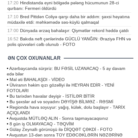
17:20
Hindistanda eyni bölgədə pələng hücumunun 28-ci
qurbanı: Fermeri öldürdü
17:10
Bred Pittdən Coliyə qarşı daha bir addım: şəxsi həyatına
müdaxilə etdi: məhkəmədə səs-küylü qalmaqal
17:00
Dünyada ərzaq bahalaşır: Qiymətlər rekord həddə çatdı
16:52
Bakıda neft çənlərində GÜCLÜ YANĞIN: Əraziyə FHN və
polis qüvvələri cəlb olunub - FOTO
ƏN ÇOX OXUNANLAR
•
Azərbaycanda sürpriz: BU FƏSİL UZANACAQ - 5 ay davam
edə bilər
•
Mal əti BAHALAŞDI - VİDEO
•
Ülviranın həkim qızı gözəlliyi ilə HEYRAN EDİR - YENİ
FOTOLARI
•
Bu tarixdən havalar dəyişir - İSTİLƏR BİTİR
•
Bu şəxslər ad və soyadını DƏYİŞƏ BİLMƏZ - RƏSMİ
•
Regionda hava soyuyur: yağış, külək, dolu başlayır - TARİX
AÇIQLANDI
•
Avqustda MÜTLƏQ ALIN - Sonra tapmayacaqsınız
•
8 gün iş OLMAYACAQ - TƏQVİM
•
Gülay Zeynallı görünüşü ilə DİQQƏT ÇƏKDİ - FOTO
•
Avqustun 13-dən sonra TOY EDƏCƏKLƏRİN NƏZƏRİNƏ