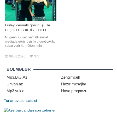
Gülay Zeynallı görünüşü ilə
DİQQƏT ÇƏKDİ - FOTO
Müğənni Gülay Zeynallı sosial
mediada görünüşü ilə diqqət çəkib.
xəbər verir ki, müğənninin
"instagram" hesabında yeni
görüntüsünü paylaşıb. Paylaşımda
08.08.2026
377
Gülay gözəlliyi və təbii görünüşü ilə
hər kəsi heyran edib. Sözügedən
fotonu təqdim edirik:
BÖLMƏLƏR
Mp3.BiG.Az
Zengimcell
Unvan.az
Hazır mesajlar
Mp3 yukle
Hava proqnozu
Turlar
ev alqi satqisi