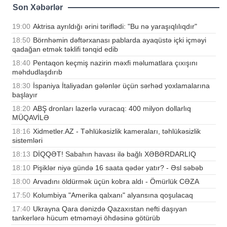
Son Xəbərlər
19:00
Aktrisa ayrıldığı ərini təriflədi: "Bu nə yaraşıqlılıqdır"
18:50
Börnhəmin dəftərxanası pablarda ayaqüstə içki içməyi
qadağan etmək təklifi tənqid edib
18:40
Pentaqon keçmiş nazirin məxfi məlumatlara çıxışını
məhdudlaşdırıb
18:30
İspaniya İtaliyadan gələnlər üçün sərhəd yoxlamalarına
başlayır
18:20
ABŞ dronları lazerlə vuracaq: 400 milyon dollarlıq
MÜQAVİLƏ
18:16
Xidmetler.AZ - Təhlükəsizlik kameraları, təhlükəsizlik
sistemləri
18:13
DİQQƏT! Sabahın havası ilə bağlı XƏBƏRDARLIQ
18:10
Pişiklər niyə gündə 16 saata qədər yatır? - Əsl səbəb
18:00
Arvadını öldürmək üçün kobra aldı - Ömürlük CƏZA
17:50
Kolumbiya "Amerika qalxanı" alyansına qoşulacaq
17:40
Ukrayna Qara dənizdə Qazaxıstan nefti daşıyan
tankerlərə hücum etməməyi öhdəsinə götürüb