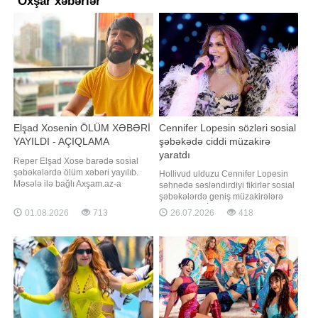
Oxşar xəbərlər
Elşad Xosenin ÖLÜM XƏBƏRİ
Cennifer Lopesin sözləri sosial
YAYILDI - AÇIQLAMA
şəbəkədə ciddi müzakirə
yaratdı
Reper Elşad Xose barədə sosial
şəbəkələrdə ölüm xəbəri yayılıb.
Hollivud ulduzu Cennifer Lopesin
Məsələ ilə bağlı Axşam.az-a
səhnədə səsləndirdiyi fikirlər sosial
danışan reper Dado yayılan
şəbəkələrdə geniş müzakirələrə
məlumatın həqiqəti əks
səbəb olub. İzləyicilər ifaçının
01.08.2026
713
26.07.2026
418
etdirmədiyini bildirib. "Elşadın
münasibətlər və həqiqi dəyərlərlə
yaxınları ilə danışmışam. Hər şey
bağlı emosional monoloquna
qaydasındadır, sağ-salamatdır.
xüsusi diqqət yetiriblər. Onun çıxışı
Ölməyib. Yaxın vaxtlarda Elşad özü
birmənalı qarşılanmayıb: bir qrup
də bununla bağlı açıqlam
istifadəçi ulduzun fikirlərini
dəstəkləs