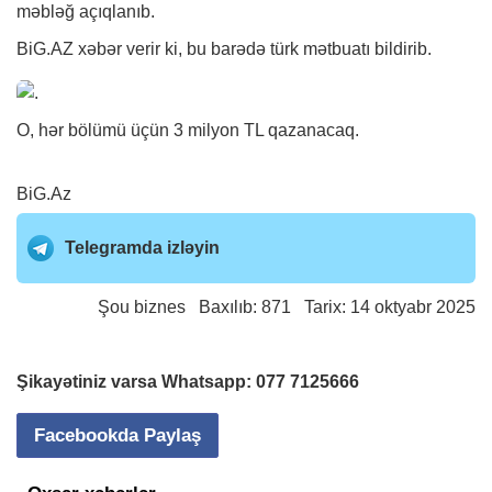
məbləğ açıqlanıb.
BiG.AZ
xəbər
verir ki, bu barədə türk mətbuatı bildirib.
O, hər bölümü üçün 3 milyon TL qazanacaq.
BiG.Az
Telegramda izləyin
Şou biznes
Baxılıb: 871 Tarix: 14 oktyabr 2025
Şikayətiniz varsa Whatsapp:
077 7125666
Facebookda Paylaş