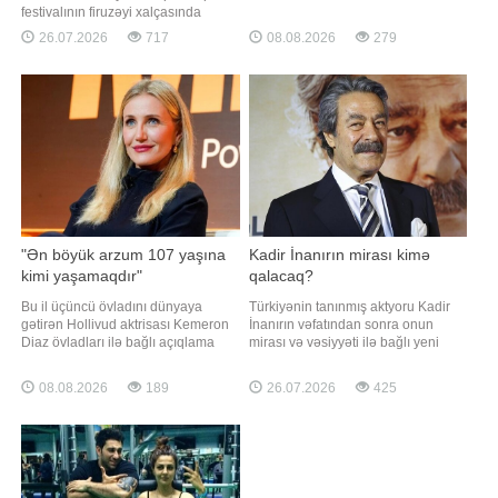
Rəşad Dağlının mümkün əfv
festivalının firuzəyi xalçasında
olunması ilə bağlı səslənən fikirlərə
görüntülənib. Axşam.az xəbər verir
26.07.2026
717
08.08.2026
279
münasibət bildirib. xəbər verir ki, o,
ki, ölkənin əsas ulduzu tədbirə
hüquq müdafiəçisi Novella
xüsusi tərzi ilə damğa vurub. Pop
Cəfəroğlunun açıqlamalarının tam
kraliça zövqlü geyimi və fərqli saç
başa düşülmədiyini deyərək qeyd
düzümü ilə diqqət mərkəzində olub,
edib ki, Əfv Məsələlər
qonaqların və fotoqrafları
"Ən böyük arzum 107 yaşına
Kadir İnanırın mirası kimə
kimi yaşamaqdır"
qalacaq?
Bu il üçüncü övladını dünyaya
Türkiyənin tanınmış aktyoru Kadir
gətirən Hollivud aktrisası Kemeron
İnanırın vəfatından sonra onun
Diaz övladları ilə bağlı açıqlama
mirası və vəsiyyəti ilə bağlı yeni
verib. Axşam.az xəbər verir ki, 53
detallar ortaya çıxıb. Axşam.az
yaşlı aktrisa bu yaşında ana
xəbər verir ki, sənətçi 2015-ci ildə
08.08.2026
189
26.07.2026
425
olmasına belə münasibət bildirib:.
bir, 2022-ci ildə isə notarius iştirakı
"Bu gün sahib olduğum yeganə
ilə daha iki ayrı vəsiyyətnamə
hədəf 107 yaşına qədər
hazırlayıb. Bildirilir ki, hazırda
yaşamaqdır. 47 yaşında ilk övladımı
məzmunu gizli saxlanılan
dünyaya gətirdim
vəsiyyətnamələ