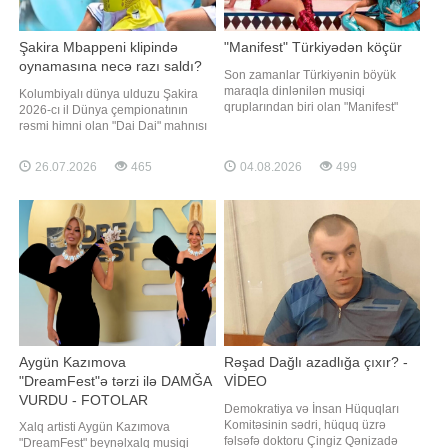
Şakira Mbappeni klipində
"Manifest" Türkiyədən köçür
oynamasına necə razı saldı?
Son zamanlar Türkiyənin böyük
maraqla dinlənilən musiqi
Kolumbiyalı dünya ulduzu Şakira
qruplarından biri olan "Manifest"
2026-cı il Dünya çempionatının
karyerasını Londondan davam
rəsmi himni olan "Dai Dai" mahnısı
etdirəcək. "Qafqazinfo" Türkiyə KİV-
ilə yenidən turnirin simalarından
ə istinadən xəbər verir ki, bu barədə
birinə çevrilib. xarici mediaya
26.07.2026
465
04.08.2026
499
qrupun qurucusu Tolga Akış
istinadən xəbər verir ki, mahnının
açıqlama verib. Onun sözlərinə
klipində Lionel Messi, Erlinq
görə, üzvlərin birlikdə yaşadığ
Holand, Harri Keyn, Luis Dias,
Camal Musiala, Kilian Mbappe kim
Aygün Kazımova
Rəşad Dağlı azadlığa çıxır? -
"DreamFest"ə tərzi ilə DAMĞA
VİDEO
VURDU - FOTOLAR
Demokratiya və İnsan Hüquqları
Komitəsinin sədri, hüquq üzrə
Xalq artisti Aygün Kazımova
fəlsəfə doktoru Çingiz Qənizadə
"DreamFest" beynəlxalq musiqi