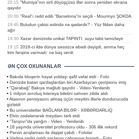
20:15
"Mumiya"nın sirli döyüşçüsü illər sonra yenidən ekrana
qayıdır
20:00
"Real"ı rədd edib "Barselona"nı seçdi - Mourinyo ŞOKDA
19:45
Buludun çəkisi əslində nə qədərdir? - Yüz fildən daha
ağır
19:30
Xəzər dənizində unikal TAPINTI: suyu təbii təmizləyir
19:15
2018-ci ildə dünya səssizcə əbədi dəyişdi, amma heç
kim fərqinə varmadı: nə baş verdi
ƏN ÇOX OXUNANLAR
•
Bakıda bloqerin həyat yoldaşı qəfil vəfat etdi - Foto
•
Dənizdə batan qardaşlardan biri Azərbaycan çempionu imiş
•
"Qarabağ" Bakıya məğlub qayıdır - Video-Yenilənib
•
1 milyon avroluq lotereya biletini səhvən zibilə atdı
•
Atasının pensiyasını almaq üçün meyitini illərlə dondurucuda
gizlətdi
•
Bu universitetlər BAĞLANA BİLƏR - XƏBƏRDARLIQ
•
Elvin zədələnərək meydanı tərk etdi
•
"Tarqovı"da yanğın - Video - Yenilənib
•
18 yaşında universitet professoru oldu - 306 illik rekord
•
Pərvin arıqlaması ilə diqqət çəkdi - Fotolar
•
Vədinə sadiq qalıb saçlarını çəhrayıya boyadı - Foto