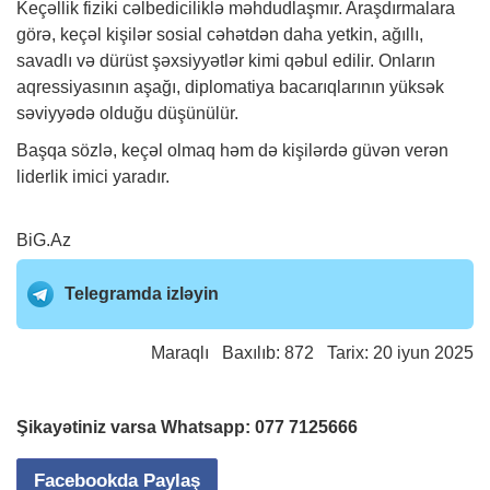
Keçəllik fiziki cəlbediciliklə məhdudlaşmır. Araşdırmalara
görə, keçəl kişilər sosial cəhətdən daha yetkin, ağıllı,
savadlı və dürüst şəxsiyyətlər kimi qəbul edilir. Onların
aqressiyasının aşağı, diplomatiya bacarıqlarının yüksək
səviyyədə olduğu düşünülür.
Başqa sözlə, keçəl olmaq həm də kişilərdə güvən verən
liderlik imici yaradır.
BiG.Az
Telegramda izləyin
Maraqlı
Baxılıb: 872 Tarix: 20 iyun 2025
Şikayətiniz varsa Whatsapp:
077 7125666
Facebookda Paylaş