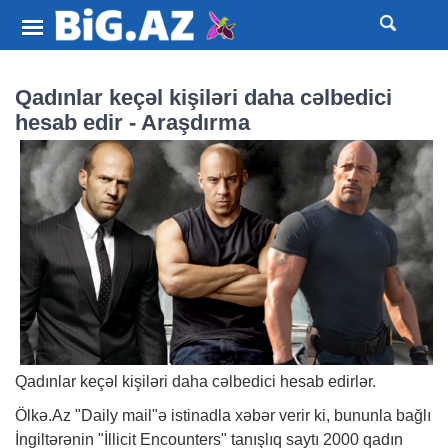
Qadınlar keçəl kişiləri daha cəlbedici
hesab edir - Araşdırma
Qadınlar keçəl kişiləri daha cəlbedici hesab edirlər.
Ölkə.Az "Daily mail"ə istinadla
xəbər
verir ki, bununla bağlı
İngiltərənin "İllicit Encounters" tanışlıq saytı 2000 qadın