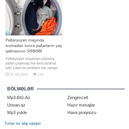
dəstəkləyir. Zənglər başdan-başa
şifrələnəcək və ekran paylaşımı
Paltaryuyan maşında
sıxmadan sonra paltarların yaş
qalmasının SƏBƏBİ
Paltaryuyan maşından islanmış
paltar çıxarmaq hər kəsi narahat
edir. Lakin bu problem hər zaman
ciddi nasazlıqdan xəbər vermir. Bir
02.08.2026
245
çox hallarda səbəbi özünüz
müəyyən edib aradan qaldıra
bilərsiniz. xarici mediaya istinadən
BÖLMƏLƏR
xəbər verir ki, ilk növbədə
təhlükəsizlik qaydalarına əməl edin.
Mp3.BiG.Az
Zengimcell
Maşını elektri
Unvan.az
Hazır mesajlar
Mp3 yukle
Hava proqnozu
Turlar
ev alqi satqisi