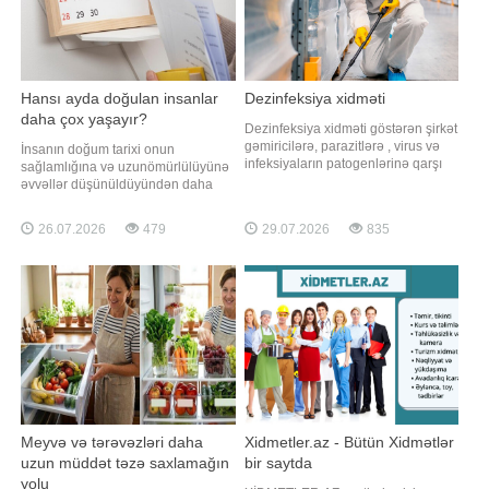
Hansı ayda doğulan insanlar
Dezinfeksiya xidməti
daha çox yaşayır?
Dezinfeksiya xidməti göstərən şirkət
gəmiricilərə, parazitlərə , virus və
İnsanın doğum tarixi onun
infeksiyaların patogenlərinə qarşı
sağlamlığına və uzunömürlülüyünə
uğurla mübarizə aparır.
əvvəllər düşünüldüyündən daha
Dezinfeksiya şirkətləri minlərlə
çox təsir edə bilər. Alimlər ilin
obyektin təhlükəsizliyini təmin edir,
müəyyən dövründə doğulan
26.07.2026
479
29.07.2026
835
Bakı və Azərbaycan üzrə yüz
insanların unikal statistik
minlərlə sakin üçün rahat iş və
üstünlüyünün olduğunu aşkar
yaşayış şəraiti yaradır. Dezinfeksiy
ediblər, belə ki, onların 105 yaşa
qədər yaşama ehtimalı xeyli
yüksəkdir və ölümcül xəstəliklər
Meyvə və tərəvəzləri daha
Xidmetler.az - Bütün Xidmətlər
uzun müddət təzə saxlamağın
bir saytda
yolu