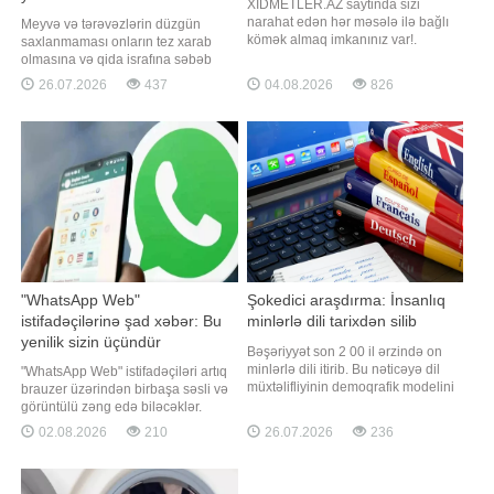
XİDMETLER.AZ saytinda sizi
narahat edən hər məsələ ilə bağlı
Meyvə və tərəvəzlərin düzgün
kömək almaq imkanınız var!.
saxlanmaması onların tez xarab
Gündəlik işlər üçün icraçı və ya
olmasına və qida israfına səbəb
daimi iş sifarişi axtaran, saytımızda
olur. Mütəxəssislər isə məhsulların
26.07.2026
437
04.08.2026
826
tapar. Siz də qoşulun və lazım olan
ömrünü uzatmaq üçün bir neçə
insanları tapın! Saytımız üzləşdiyiniz
sadə qaydaya əməl etməyi tövsiyə
problemləri bir göz qırpımında həll
edirlər. Bütün meyvə və tərəvəzləri
edəcək. İstənilən usta axtarışın
soyuducuya qoymaq düzgün deyil.
Məsələn, pomidor otaq
temperaturunda, işıqda
"WhatsApp Web"
Şokedici araşdırma: İnsanlıq
istifadəçilərinə şad xəbər: Bu
minlərlə dili tarixdən silib
yenilik sizin üçündür
Bəşəriyyət son 2 00 il ərzində on
minlərlə dili itirib. Bu nəticəyə dil
"WhatsApp Web" istifadəçiləri artıq
müxtəlifliyinin demoqrafik modelini
brauzer üzərindən birbaşa səsli və
hazırlayan Yel Universitetinin
görüntülü zəng edə biləcəklər.
dilçiləri gəliblər. xəbər verir ki,
xəbər verir ki, bunun üçün ayrıca
02.08.2026
210
26.07.2026
236
tədqiqatın nəticələri "Science"
masaüstü tətbiqini yükləməyə
jurnalında dərc olunub. Alimlərin
ehtiyac qalmayacaq. Yeni funksiya
hesablamalarına görə, təxminən 12
həm fərdi, həm də qrup zənglərini
min il əvvəl - so