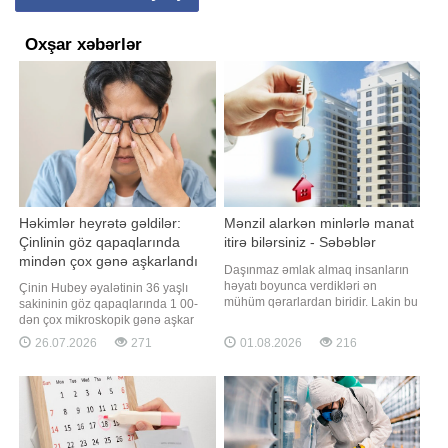
Oxşar xəbərlər
Həkimlər heyrətə gəldilər:
Mənzil alarkən minlərlə manat
Çinlinin göz qapaqlarında
itirə bilərsiniz - Səbəblər
mindən çox gənə aşkarlandı
Daşınmaz əmlak almaq insanların
həyatı boyunca verdikləri ən
Çinin Hubey əyalətinin 36 yaşlı
mühüm qərarlardan biridir. Lakin bu
sakininin göz qapaqlarında 1 00-
arzunu reallaşdırarkən edilən kiçik
dən çox mikroskopik gənə aşkar
bir səhv sonradan həm ciddi maddi
edilib. xəbər verir ki, bu barədə
26.07.2026
271
01.08.2026
216
zərərə, həm də uzunmüddətli
"South China Morning Post" nəşri
hüquqi problemlərə səbəb ola bilər.
məlumat yayıb. Məlumata görə, Yuy
BİG.AZ -a istinadla xəbər verir ki,
təxminən yarım il ərzində göz
alıcıların böyük əksəriyyəti eyn
quruluğu, qaşınma və göz
qapaqlarında yapışqanlıq hissindən
əziyyə