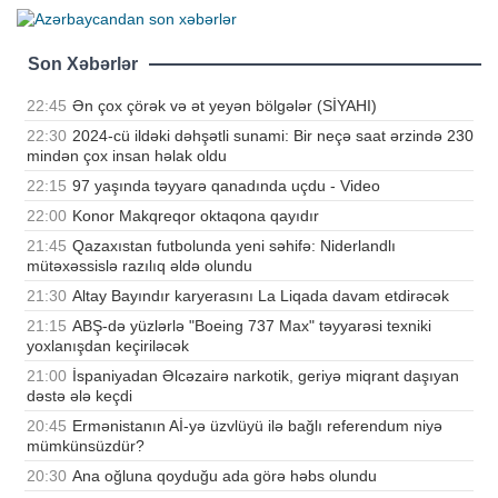
Son Xəbərlər
22:45
Ən çox çörək və ət yeyən bölgələr (SİYAHI)
22:30
2024-cü ildəki dəhşətli sunami: Bir neçə saat ərzində 230
mindən çox insan həlak oldu
22:15
97 yaşında təyyarə qanadında uçdu - Video
22:00
Konor Makqreqor oktaqona qayıdır
21:45
Qazaxıstan futbolunda yeni səhifə: Niderlandlı
mütəxəssislə razılıq əldə olundu
21:30
Altay Bayındır karyerasını La Liqada davam etdirəcək
21:15
ABŞ-də yüzlərlə "Boeing 737 Max" təyyarəsi texniki
yoxlanışdan keçiriləcək
21:00
İspaniyadan Əlcəzairə narkotik, geriyə miqrant daşıyan
dəstə ələ keçdi
20:45
Ermənistanın Aİ-yə üzvlüyü ilə bağlı referendum niyə
mümkünsüzdür?
20:30
Ana oğluna qoyduğu ada görə həbs olundu