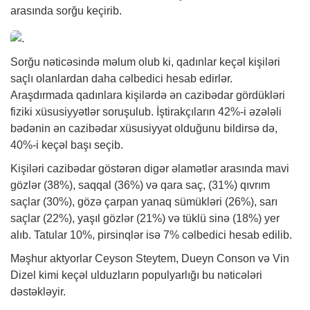
arasında sorğu keçirib.
Sorğu nəticəsində məlum olub ki, qadınlar keçəl kişiləri
saçlı olanlardan daha cəlbedici hesab edirlər.
Araşdırmada qadınlara kişilərdə ən cazibədar gördükləri
fiziki xüsusiyyətlər soruşulub. İştirakçıların 42%-i əzələli
bədənin ən cazibədar xüsusiyyət olduğunu bildirsə də,
40%-i keçəl başı seçib.
Kişiləri cazibədar göstərən digər əlamətlər arasında mavi
gözlər (38%), saqqal (36%) və qara saç, (31%) qıvrım
saçlar (30%), gözə çarpan yanaq sümükləri (26%), sarı
saçlar (22%), yaşıl gözlər (21%) və tüklü sinə (18%) yer
alıb. Tatular 10%, pirsinqlər isə 7% cəlbedici hesab edilib.
Məşhur aktyorlar Ceyson Steytem, Dueyn Conson və Vin
Dizel kimi keçəl ulduzların populyarlığı bu nəticələri
dəstəkləyir.