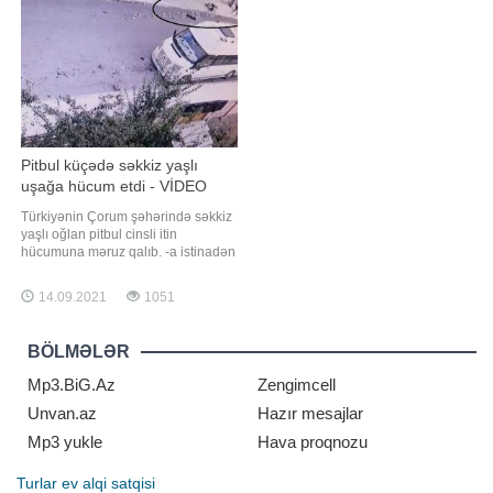
məhsulu deyil. Dünyanın ən bahalı
anasının evində olan Akuhata qarın
yeməklərin
nahiyəsində kəskin ağrı hiss edib
Pitbul küçədə səkkiz yaşlı
uşağa hücum etdi - VİDEO
Türkiyənin Çorum şəhərində səkkiz
yaşlı oğlan pitbul cinsli itin
hücumuna məruz qalıb. -a istinadən
xəbər verir ki, insident ərazidə olan
təhlükəsizlik kameraları tərəfindən
14.09.2021
1051
qeydə alınıb. Yeniyetmə oğlan
ətrafdakı insanların köməyi ilə itin
hücumundan xilas edilsə də, onun
BÖLMƏLƏR
müxtəlif xəsarətlər aldığ
Mp3.BiG.Az
Zengimcell
Unvan.az
Hazır mesajlar
Mp3 yukle
Hava proqnozu
Turlar
ev alqi satqisi