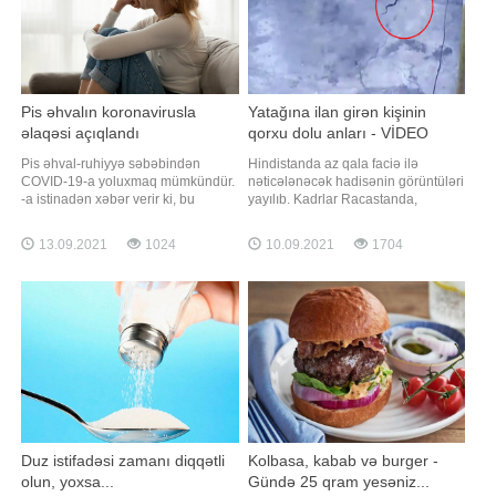
Pis əhvalın koronavirusla
Yatağına ilan girən kişinin
əlaqəsi açıqlandı
qorxu dolu anları - VİDEO
Pis əhval-ruhiyyə səbəbindən
Hindistanda az qala faciə ilə
COVID-19-a yoluxmaq mümkündür.
nəticələnəcək hadisənin görüntüləri
-a istinadən xəbər verir ki, bu
yayılıb. Kadrlar Racastanda,
barədə rusiyalı infeksionist Svetlana
Bansvar məbədində qeydə alınıb. -
Malinovskaya koronavirusun
a istinadən xəbər verir ki, videodan
13.09.2021
1024
10.09.2021
1704
gözlənilməz səbəbləri barədə
göründüyü kimi, kobra ilanı yerdə
danışarkən bildirib. Həkimin
yatan insana tərəf sürünür. Sonra o,
sözlərinə görə, insanın psixoloji
odeyalın altına girir. Bu vaxt kişi qəfil
vəziyyətinin immun sistemə böyük
ayılaraq yerindən sıçrayır
təsiri var. "Qorxu
Duz istifadəsi zamanı diqqətli
Kolbasa, kabab və burger -
olun, yoxsa...
Gündə 25 qram yesəniz...