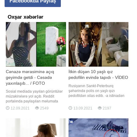
Facebookda Paylaş
Oxşar xəbərlər
Cənazə mərasiminə açıq
İtkin düşən 10 yaşlı qız
geyimdə getdi - Cəsədə
pedofilin evində tapıdı - VİDEO
yaxınlaşıb... / FOTO
Rusiyanın Sankt-Peterburq
şəhərində polis on yaşlı qızı
Sosial mediada yayılan görüntülər
pedofildən xilas edib. -a istinadən
müzakirələrə yol açıb. Reddit
xəbər verir ki, məlumata görə,
portalında paylaşılan məlumata
sentyabrın 9 -da axşam saatlarında
görə, qız babasının cənazə
12.09.2021
2549
13.09.2021
2197
məktəbli qızın atası Leninqrad
mərasiminə açıq geyimdə qatılıb.
vilayətinin polisə müraciət edərək,
Qohumların etirazlarına
qızının dərsdən sonra evə
baxmayaraq, qız paltarını
qayıtmadığını bildirib. Polis itkin
dəyişməyib. O cəsədə yaxınlaşıb və
düşən məktəblini
bildirib ki, babası sağ olub onu bu
göyümdə görsəydi etiraz etməzdi