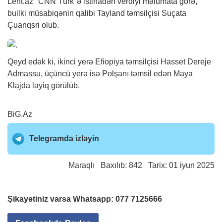
Lent.az "CNN Türk"ə istinadən verdiyi məlumata görə,
builki müsabiqənin qalibi Tayland təmsilçisi Suçata
Çuanqsri olub.
Qeyd edək ki, ikinci yerə Efiopiya təmsilçisi Hasset Dereje
Admassu, üçüncü yerə isə Polşanı təmsil edən Maya
Klajda layiq görülüb.
BiG.Az
Telegramda izləyin
Maraqlı
Baxılıb: 842 Tarix: 01 iyun 2025
Şikayətiniz varsa Whatsapp:
077 7125666