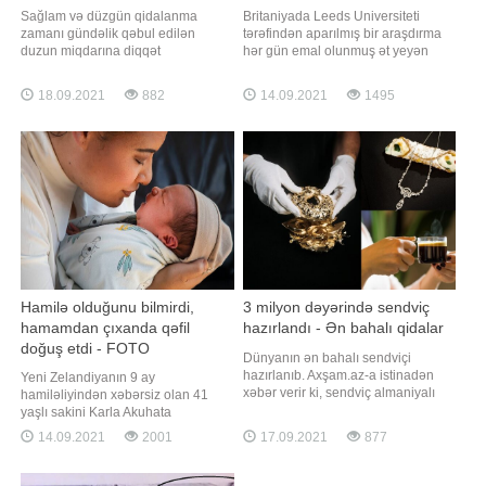
Sağlam və düzgün qidalanma
Britaniyada Leeds Universiteti
zamanı gündəlik qəbul edilən
tərəfindən aparılmış bir araşdırma
duzun miqdarına diqqət
hər gün emal olunmuş ət yeyən
yetirilməlidir. Gündəlik duzun
insanlarda demensiya (ağıl
normal qəbulu üçün aşağıdakılara
zəifləməsi) riskinin 44 faiz arta
18.09.2021
882
14.09.2021
1495
diqqət yerirmək lazımdır:. * Duz
biləcəyini göstərib. -a istinadən
qəbulu və arterial təzyiq arasında
bildirir ki, araşdırmada kolbasa,
bir yaxınlıq var. Belə ki, çox duz
kabab və burger kimi qidaların orta
qəbulu artıq mayenin qəbuluna və
və daha yuxarı yaşlarda beyin
təzyiqin yüksəlməsin
sağlamlığın
Hamilə olduğunu bilmirdi,
3 milyon dəyərində sendviç
hamamdan çıxanda qəfil
hazırlandı - Ən bahalı qidalar
doğuş etdi - FOTO
Dünyanın ən bahalı sendviçi
hazırlanıb. Axşam.az-a istinadən
Yeni Zelandiyanın 9 ay
xəbər verir ki, sendviç almaniyalı
hamiləliyindən xəbərsiz olan 41
rəssam Tim Bengel tərəfindən saf
yaşlı sakini Karla Akuhata
qızıl istifadə olunaraq düzəldilib.
gözlənimədən yataq otağında uşaq
14.09.2021
2001
17.09.2021
877
Həmin qida 3 milyon dollar
dünyaya gətirib. BİG.AZ xəbər verir
dəyərində qiymətləndirilib. Qeyd
ki, bu barədə "The New Zealand
edək ki, bu ilk belə baha qida
Herald" yazır. Belə ki, bir həftə öncə