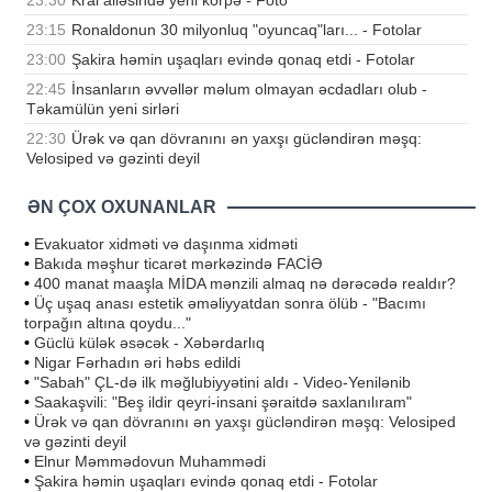
23:30
Kral ailəsində yeni körpə - Foto
23:15
Ronaldonun 30 milyonluq "oyuncaq"ları... - Fotolar
23:00
Şakira həmin uşaqları evində qonaq etdi - Fotolar
22:45
İnsanların əvvəllər məlum olmayan əcdadları olub -
Təkamülün yeni sirləri
22:30
Ürək və qan dövranını ən yaxşı gücləndirən məşq:
Velosiped və gəzinti deyil
ƏN ÇOX OXUNANLAR
•
Evakuator xidməti və daşınma xidməti
•
Bakıda məşhur ticarət mərkəzində FACİƏ
•
400 manat maaşla MİDA mənzili almaq nə dərəcədə realdır?
•
Üç uşaq anası estetik əməliyyatdan sonra ölüb - "Bacımı
torpağın altına qoydu..."
•
Güclü külək əsəcək - Xəbərdarlıq
•
Nigar Fərhadın əri həbs edildi
•
"Sabah" ÇL-də ilk məğlubiyyətini aldı - Video-Yenilənib
•
Saakaşvili: "Beş ildir qeyri-insani şəraitdə saxlanılıram"
•
Ürək və qan dövranını ən yaxşı gücləndirən məşq: Velosiped
və gəzinti deyil
•
Elnur Məmmədovun Muhammədi
•
Şakira həmin uşaqları evində qonaq etdi - Fotolar