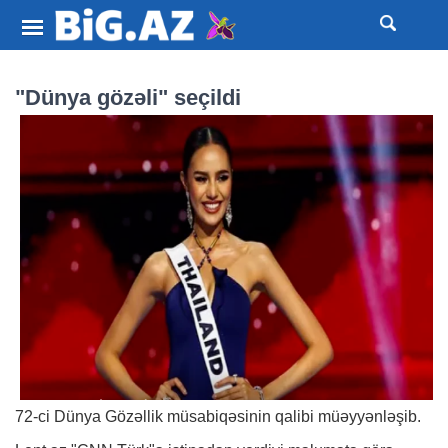
"Dünya gözəli" seçildi
72-ci Dünya Gözəllik müsabiqəsinin qalibi müəyyənləşib.