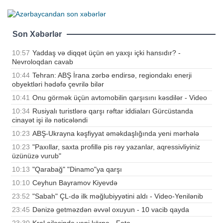
Son Xəbərlər
10:57
Yaddaş və diqqət üçün ən yaxşı içki hansıdır? -
Nevroloqdan cavab
10:44
Tehran: ABŞ İrana zərbə endirsə, regiondakı enerji
obyektləri hədəfə çevrilə bilər
10:41
Onu görmək üçün avtomobilin qarşısını kəsdilər - Video
10:34
Rusiyalı turistlərə qarşı rəftar iddiaları Gürcüstanda
cinayət işi ilə nəticələndi
10:23
ABŞ-Ukrayna kəşfiyyat əməkdaşlığında yeni mərhələ
10:23
"Paxıllar, saxta profillə pis rəy yazanlar, aqressivliyiniz
üzünüzə vurub"
10:13
"Qarabağ" "Dinamo"ya qarşı
10:10
Ceyhun Bayramov Kiyevdə
23:52
"Sabah" ÇL-də ilk məğlubiyyətini aldı - Video-Yenilənib
23:45
Dənizə getməzdən əvvəl oxuyun - 10 vacib qayda