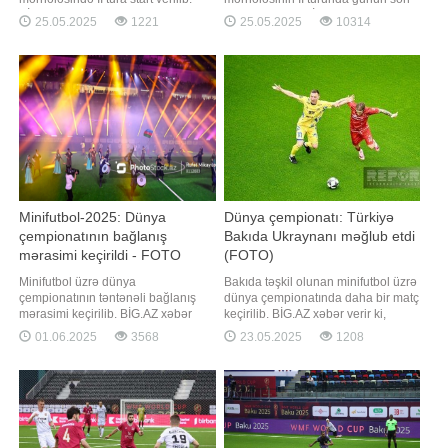
BİG.AZ-ın məlumatına görə,
matçı keçirilib. BİG.AZ-ın
25.05.2025
1221
25.05.2025
10314
Özbəkistan yığması Çad komandası
məlumatına görə, B qrupunda
ilə qarşılaşıb. Milli Gimnastika
keçirilən Rumıniya - Fransa
Arenasında baş tutan görüş Asiya
görüşündə qalib müəyyənləşməyib.
təmsilçisinin qələbəsi ilə başa çatıb
Milli Gimnastika Arenasında baş
- 3:0. Qeyd edək ki, bu gün dah
tutan görüş 0:0 hesabı ilə
yekunlaşıb. Qeyd edək ki, düny
Minifutbol-2025: Dünya
Dünya çempionatı: Türkiyə
çempionatının bağlanış
Bakıda Ukraynanı məğlub etdi
mərasimi keçirildi - FOTO
(FOTO)
Minifutbol üzrə dünya
Bakıda təşkil olunan minifutbol üzrə
çempionatının təntənəli bağlanış
dünya çempionatında daha bir matç
mərasimi keçirilib. BİG.AZ xəbər
keçirilib. BİG.AZ xəbər verir ki,
verir ki, finaldan öncə nəzərdə
Ukrayna və Türkiyə yığmaları C
01.06.2025
3568
23.05.2025
1208
tutulan konsert proqramında Xalq
qrupunun oyununda üz-üzə
artisti Faiq Ağayev və gənc müğənni
gəliblər. Milli Gimnastika
Mərdan Kazımov çıxış ediblər. Qeyd
Arenasında reallaşan qarşılaşmada
edək ki, bağlanış mərasimindən
qardaş ölkə təmsilçisi 3:1 hesablı
dərhal sonra turnirin final
qələbə qazanıb
qarşılaşmasında Azərbayca