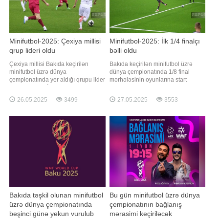
Minifutbol-2025: Çexiya millisi
Minifutbol-2025: İlk 1/4 finalçı
qrup lideri oldu
bəlli oldu
Çexiya millisi Bakıda keçirilən
Bakıda keçirilən minifutbol üzrə
minifutbol üzrə dünya
dünya çempionatında 1/8 final
çempionatında yer aldığı qrupu lider
mərhələsinin oyunlarına start
tamamlayıb. BİG.AZ-ın məlumatına
verilib. xəbər verir ki, bu raundda ilk
görə, II turda Gürcüstan ilə
olaraq İngiltərə və Bolqarıstan
26.05.2025
3499
27.05.2025
3553
qarşılaşan çexlər 2:2 hesablı heç-
seçmələri üz-üzə gəliblər.
heçəyə razılaşıb. Hər iki kollektiv G
Qarşılaşmanın əsas vaxtı 2:2 hesabı
qrupunda 7 xala malik olsalar da,
ilə yekunlaşıb. Qalibi
əlavə göstəricələ görə üstün sayılan
müəyyənləşdirmək üçün penalti
Çexiy
zərbələrinə ehtiya
Bakıda təşkil olunan minifutbol
Bu gün minifutbol üzrə dünya
üzrə dünya çempionatında
çempionatının bağlanış
beşinci günə yekun vurulub
mərasimi keçiriləcək