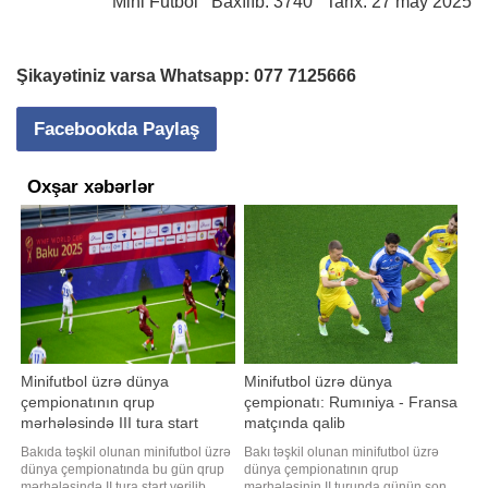
Mini Futbol
Baxılıb: 3740 Tarix: 27 may 2025
Şikayətiniz varsa Whatsapp:
077 7125666
Facebookda Paylaş
Oxşar xəbərlər
Minifutbol üzrə dünya
Minifutbol üzrə dünya
çempionatının qrup
çempionatı: Rumıniya - Fransa
mərhələsində III tura start
matçında qalib
verilib
müəyyənləşməyib
Bakıda təşkil olunan minifutbol üzrə
Bakı təşkil olunan minifutbol üzrə
dünya çempionatında bu gün qrup
dünya çempionatının qrup
mərhələsində II tura start verilib.
mərhələsinin II turunda günün son