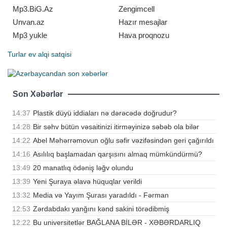
Azərbayca
Mp3.BiG.Az
Zengimcell
Unvan.az
Hazır mesajlar
Mp3 yukle
Hava proqnozu
Turlar
ev alqi satqisi
Son Xəbərlər
14:37
Plastik düyü iddiaları nə dərəcədə doğrudur?
14:28
Bir səhv bütün vəsaitinizi itirməyinizə səbəb ola bilər
14:22
Abel Məhərrəmovun oğlu səfir vəzifəsindən geri çağırıldı
14:16
Asılılıq başlamadan qarşısını almaq mümkündürmü?
13:49
20 manatlıq ödəniş ləğv olundu
13:39
Yeni Şuraya əlavə hüquqlar verildi
13:32
Media və Yayım Şurası yaradıldı - Fərman
12:53
Zərdabdakı yanğını kənd sakini törədibmiş
12:22
Bu universitetlər BAĞLANA BİLƏR - XƏBƏRDARLIQ