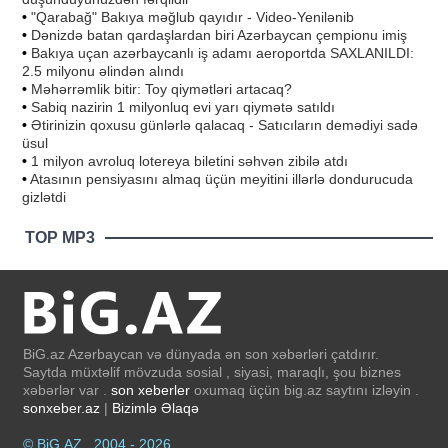
•
"Qarabağ" Bakıya məğlub qayıdır - Video-Yenilənib
•
Dənizdə batan qardaşlardan biri Azərbaycan çempionu imiş
•
Bakıya uçan azərbaycanlı iş adamı aeroportda SAXLANILDI:
2.5 milyonu əlindən alındı
•
Məhərrəmlik bitir: Toy qiymətləri artacaq?
•
Sabiq nazirin 1 milyonluq evi yarı qiymətə satıldı
•
Ətirinizin qoxusu günlərlə qalacaq - Satıcıların demədiyi sadə
üsul
•
1 milyon avroluq lotereya biletini səhvən zibilə atdı
•
Atasının pensiyasını almaq üçün meyitini illərlə dondurucuda
gizlətdi
TOP MP3
BiG.az Azərbaycan və dünyada ən son xəbərləri çatdırır.
Saytda müxtəlif mövzuda sosial , siyasi, maraqlı, şou biznes
xəbərlər var .
son xeberler
oxumaq üçün big.az saytını izləyin .
sonxeber.az
|
Bizimlə Əlaqə
© BiG.AZ , 2004 - 2026