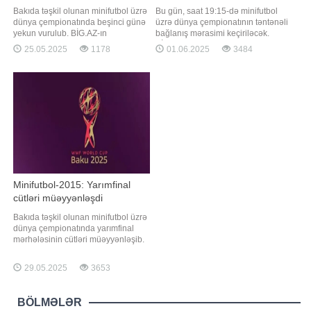
Bakıda təşkil olunan minifutbol üzrə
Bu gün, saat 19:15-də minifutbol
dünya çempionatında beşinci günə
üzrə dünya çempionatının təntənəli
yekun vurulub. BİG.AZ-ın
bağlanış mərasimi keçiriləcək.
məlumatına görə, qrup
BİG.AZ xəbər verir ki, tədbir Milli
25.05.2025
1178
01.06.2025
3484
mərhələsinin II turunda 8 oyun baş
Gimnastika Arenasında baş tutacaq.
tutub. Qarşılaşmalar Milli
Finaldan öncə nəzərdə tutulan
Gimnastika Arenasında reallaşıb. A
konsert proqramında Xalq artisti
qrupunda yer alan Azərbaycan
Faiq Ağayev və gənc müğənni
millisi Mavritaniyanı 2:0 hesabı ilə
Mərdan Kazımov çıxış edəcəklər.
məğlub edib. Qrupun digə
Saat 20:00-d
Minifutbol-2015: Yarımfinal
cütləri müəyyənləşdi
Bakıda təşkil olunan minifutbol üzrə
dünya çempionatında yarımfinal
mərhələsinin cütləri müəyyənləşib.
xəbər verir ki, bu, Milli Gimnastika
Arenasında baş tutan 1/4 final
29.05.2025
3653
mərhələsinin qarşılaşmalarından
sonra bəlli olub. Macarıstan
Mavritaniyanı, Monteneqro Çexiyanı
BÖLMƏLƏR
1:0 hesabı ilə məğlub edib.