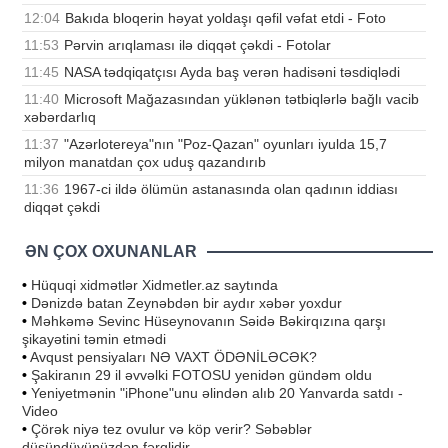
12:04
Bakıda bloqerin həyat yoldaşı qəfil vəfat etdi - Foto
11:53
Pərvin arıqlaması ilə diqqət çəkdi - Fotolar
11:45
NASA tədqiqatçısı Ayda baş verən hadisəni təsdiqlədi
11:40
Microsoft Mağazasından yüklənən tətbiqlərlə bağlı vacib
xəbərdarlıq
11:37
"Azərlotereya"nın "Poz-Qazan" oyunları iyulda 15,7
milyon manatdan çox uduş qazandırıb
11:36
1967-ci ildə ölümün astanasında olan qadının iddiası
diqqət çəkdi
ƏN ÇOX OXUNANLAR
•
Hüquqi xidmətlər Xidmetler.az saytında
•
Dənizdə batan Zeynəbdən bir aydır xəbər yoxdur
•
Məhkəmə Sevinc Hüseynovanın Səidə Bəkirqızına qarşı
şikayətini təmin etmədi
•
Avqust pensiyaları NƏ VAXT ÖDƏNİLƏCƏK?
•
Şakiranın 29 il əvvəlki FOTOSU yenidən gündəm oldu
•
Yeniyetmənin "iPhone"unu əlindən alıb 20 Yanvarda satdı -
Video
•
Çörək niyə tez ovulur və köp verir? Səbəblər
düşündüyünüzdən fərqlidir