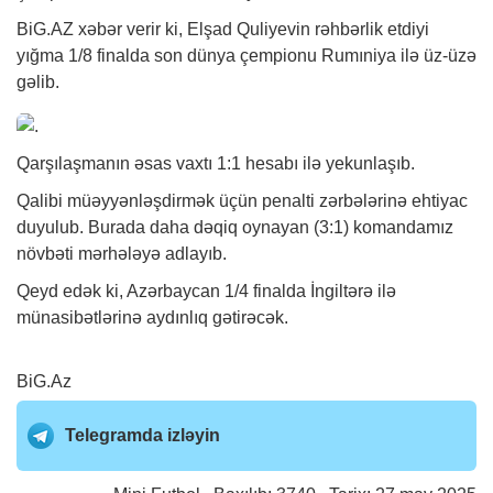
BiG.AZ
xəbər
verir ki, Elşad Quliyevin rəhbərlik etdiyi
yığma 1/8 finalda son dünya çempionu Rumıniya ilə üz-üzə
gəlib.
Qarşılaşmanın əsas vaxtı 1:1 hesabı ilə yekunlaşıb.
Qalibi müəyyənləşdirmək üçün penalti zərbələrinə ehtiyac
duyulub. Burada daha dəqiq oynayan (3:1) komandamız
növbəti mərhələyə adlayıb.
Qeyd edək ki, Azərbaycan 1/4 finalda İngiltərə ilə
münasibətlərinə aydınlıq gətirəcək.
BiG.Az
Telegramda izləyin