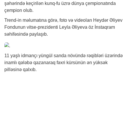
şəhərində keçirilən kunq-fu üzrə dünya çempionatında
çempion olub.
Trend-in məlumatına görə, foto və videoları Heydər Əliyev
Fondunun vitse-prezidenti Leyla Əliyeva öz İnstaqram
səhifəsində paylaşıb.
11 yaşlı idmançı yüngül sanda növündə rəqibləri üzərində
inamlı qələbə qazanaraq fəxri kürsünün ən yüksək
pilləsinə qalxıb.