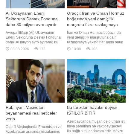
Aİ Ukraynanın Enerji
Əraqçi: İran və Oman Hörmüz
Sektoruna Dəstək Fonduna
boğazında yeni gəmiçilik
daha 30 milyon avro ayırıb
marşrutu üzrə razılaşmaya
yaxındır
Avropa İttifaqı (Aİ) Ukraynanın
İran və Oman Hörmüz boğazında
Enerji Sektoruna Dəstək Fonduna
yeni gəmiçilik marşrutuna dair
daha 30 milyon avro ayıraraq bu
razılaşmaya yaxındırlar, lakin onun
çərçivədə yardımının ümumi
açılışı digər şərtlərdən də asılıdır.
08.08.2026
173
10:00
103
həcmini 279 milyon avroya çatdırıb.
"Report" İran Xarici İşlər Nazirliyinin
"Report" xəbər verir ki, bu barədə
(XİN) teleqram kanalına istinadən
Ukrayna baş nazirinin birinci
xəbər verir ki, bu barədə XİN
müavini, energetika naziri Denis
rəhbəri Abbas Əraqçi avqustun 8-i
Şmıqal "X" sosial şəbəkəsind
keçirilən mətbua
Rubinyan: Vaşinqton
Bu tarixdən havalar dəyişir -
bəyannaməsi real nəticələr
İSTİLƏR BİTİR
verib
Azərbaycanda müşahidə olunan isti
hava şəraitinin nə vaxt dəyişəcəyi
Ötən il Vaşinqtonda Ermənistan və
ilə bağlı suallar davam edir. Mövzu
Azərbaycan arasında imzalanmış