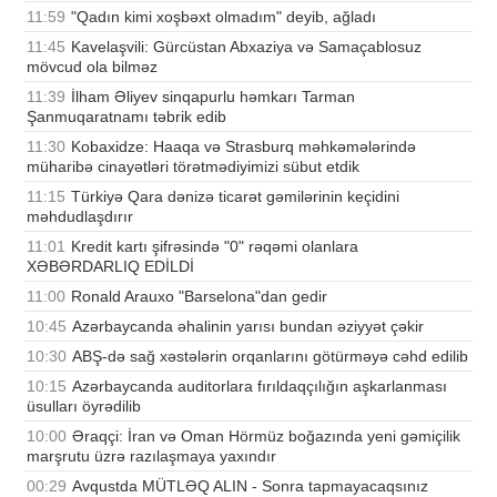
11:59
"Qadın kimi xoşbəxt olmadım" deyib, ağladı
11:45
Kavelaşvili: Gürcüstan Abxaziya və Samaçablosuz
mövcud ola bilməz
11:39
İlham Əliyev sinqapurlu həmkarı Tarman
Şanmuqaratnamı təbrik edib
11:30
Kobaxidze: Haaqa və Strasburq məhkəmələrində
müharibə cinayətləri törətmədiyimizi sübut etdik
11:15
Türkiyə Qara dənizə ticarət gəmilərinin keçidini
məhdudlaşdırır
11:01
Kredit kartı şifrəsində "0" rəqəmi olanlara
XƏBƏRDARLIQ EDİLDİ
11:00
Ronald Arauxo "Barselona"dan gedir
10:45
Azərbaycanda əhalinin yarısı bundan əziyyət çəkir
10:30
ABŞ-də sağ xəstələrin orqanlarını götürməyə cəhd edilib
10:15
Azərbaycanda auditorlara fırıldaqçılığın aşkarlanması
üsulları öyrədilib
10:00
Əraqçi: İran və Oman Hörmüz boğazında yeni gəmiçilik
marşrutu üzrə razılaşmaya yaxındır
00:29
Avqustda MÜTLƏQ ALIN - Sonra tapmayacaqsınız