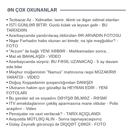
ƏN ÇOX OXUNANLAR
•
Tezbazar.Az - Xidmətlər, təmir, tikinti və digər xidmət elanları
•
İSTİ GÜNLƏR BİTİR: Güclü külək və leysan gəlir - BU
TARİXDƏN
•
Azərbaycanda yandırılaraq öldürülən ƏR-ARVADIN FOTOSU
•
Nigar Fərhadın həbs olunan əri kimdir, nə işlə məşğuldur? -
FOTO
•
"Arzum" ilə bağlı YENİ XƏBƏR - Məhkəmədən sonra…
•
Mal əti BAHALAŞDI - VİDEO
•
Azərbaycanda sürpriz: BU FƏSİL UZANACAQ - 5 ay davam
edə bilər
•
Məşhur müğənninin "Namus" mahnısına rəqsi MÜZAKİRƏ
YARATDI - VİDEO
•
Doğuş Xoşqədəmin qısqanclığından DANIŞDI
•
Ülviranın həkim qızı gözəlliyi ilə HEYRAN EDİR - YENİ
FOTOLARI
•
Bu şəxslər ad və soyadını DƏYİŞƏ BİLMƏZ - RƏSMİ
•
İTV əməkdaşlarının çəkiliş aparmasına mane oldular - Polis
araşdırır - Video
•
Pensiyalar nə vaxt veriləcək? - TARİX AÇIQLANDI
•
Avqustda MÜTLƏQ ALIN - Sonra tapmayacaqsınız
•
Gülay Zeynallı görünüşü ilə DİQQƏT ÇƏKDİ - FOTO