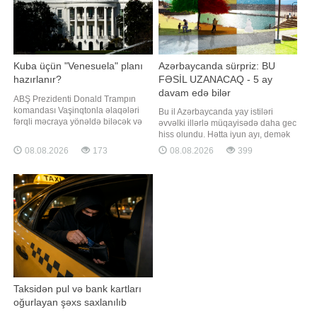
Kuba üçün "Venesuela" planı
Azərbaycanda sürpriz: BU
hazırlanır?
FƏSİL UZANACAQ - 5 ay
davam edə bilər
ABŞ Prezidenti Donald Trampın
komandası Vaşinqtonla əlaqələri
Bu il Azərbaycanda yay istiləri
fərqli məcraya yönəldə biləcək və
əvvəlki illərlə müqayisədə daha gec
Havanada hökumətə rəhbərlik edə
hiss olundu. Hətta iyun ayı, demək
biləcək fəaliyyətdəki və ya sabiq
olar, sərin və yağışlı keçdi. Bildirilir
08.08.2026
173
08.08.2026
399
Kuba rəsmisinin axtarışındadır.
ki, belə olduğu halda yay mövsümü
xəbər verir ki, bu barədə "The New
oktyabra qədər uzana bilər. Yay
York Times" nəşri öz mənbələrinə
mövsümü uzanacaqmı? Yaxın
istinadən məlumat yayıb. Məlumat
aylarda hava durumu necə olacaq?.
-a danışan "Səma və Eko"
Taksidən pul və bank kartları
oğurlayan şəxs saxlanılıb