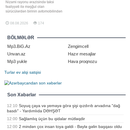
Nizami rayonu ərazisində taksi
fəaliyyəti ilə məşğul olan
sürücülərdən birinin avtomobilindən
oğurluq edilməsi barədə polisə
məlumat daxil olub. xəbər verir ki,
08.08.2026
174
bu barədə Daxili İşlər Nazirliyi
məlumat yayıb. Bildirilib ki, polis
əməkdaşlarının keçirdikləri
BÖLMƏLƏR
tədbirlərlə əməli törətməkdə şübhəli
bilinə
Mp3.BiG.Az
Zengimcell
Unvan.az
Hazır mesajlar
Mp3 yukle
Hava proqnozu
Turlar
ev alqi satqisi
Son Xəbərlər
12:10
Soyuq çaya və yeməyə görə şişi qızdırıb arvadına "dağ
basdı" - Yardımlıda DƏHŞƏT
12:00
Sağlamlıq üçün bu qidalar mütləqdir
12:00
2 mindən çox insan toya gəldi - Bəylə gəlin başqası oldu