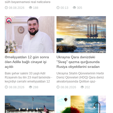
ilə bağlı -a danışan AMEA-nın
sülh bəyannaməsi real nəticələrə
Coğrafiya İnstitutunun şöbə müdiri
gətirib çıxarıb. "Report" xəbər verir
08.08.2026
188
00:13
305
Ənvər Əliyev xalq arasında "yayın
ki, bu barədə Ermənistan
yarısı" kimi tanınan dövrə
parlamentinin sədri Ruben
yaxınlaşıldığını bildirib. Onun
Rubinyan bəyannamənin
sözlərinə görə, ayın 5-6-sı
imzalanmasının birinci ildönümü
münasibətilə etdiyi
videomüraciətində bildirib. "Bi
Əməliyyatdan 12 gün sonra
Ukrayna Qara dənizdəki
ölən Adillə bağlı cinayət işi
"Sivaş" qazma qurğusunda
açıldı
Rusiya obyektlərini sıradan
çıxarıb
Bakı şəhər sakini 33 yaşlı Adil
Ukrayna Silahlı Qüvvələrinin Hərbi
Rzayevin bu ilin 23 mart tarixində -
Dəniz Qüvvələri (HDQ) Qara dəniz
keçirdiyi cərrahi əməliyyatdan 12
akvatoriyasında Qolitsın qaz-
gün sonra vəfat etməsi ilə bağlı
kondensat yatağında yerləşən
08.08.2026
288
08.08.2026
202
cinayət işi açılıb. BİG.AZ
"Sivaş" qazma qurğusunda
"Qafqazinfo"ya istinadla xəbər verir
Rusiyaya məxsus obyektlərin məhv
ki, onun ölümü ilə bağlı Yasamal
edildiyini bəyan edib. "Report"
Rayon Prokurorluğunda Cinayət
Ukrayna Silahlı Qüvvələri HDQ-nin
Məcəlləsinin 142.4-cü (Tibb
teleqram kanalına istinadən xəbə