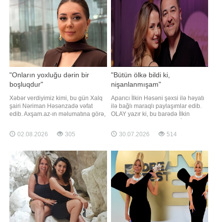
"Onların yoxluğu dərin bir
"Bütün ölkə bildi ki,
boşluqdur"
nişanlanmışam"
Xəbər verdiyimiz kimi, bu gün Xalq
Aparıcı İlkin Həsəni şəxsi ilə həyatı
şairi Nəriman Həsənzadə vəfat
ilə bağlı maraqlı paylaşımlar edib.
edib. Axşam.az-ın məlumatına görə,
OLAY yazır ki, bu barədə İlkin
aparıcı Lalə Azərtaş bununla bağlı
"Pərvizə görə"də danışıb. İlkin
sosial media hesabında paylaşım
nişanlılıq dövründə mediada
02.08.2026
305
30.07.2026
514
edib. Aparıcı ötən ilin məhz bu günü
yazılan xəbərlərdən söz açıb
dünyasını dəyişən Xalq artisti Arif
Babayevi də yad edib. "Avqustun 1-i
Azərbaycan mədəniyyətini