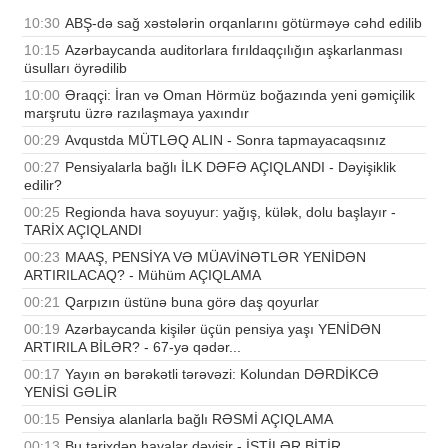
10:30
ABŞ-də sağ xəstələrin orqanlarını götürməyə cəhd edilib
10:15
Azərbaycanda auditorlara fırıldaqçılığın aşkarlanması
üsulları öyrədilib
10:00
Əraqçi: İran və Oman Hörmüz boğazında yeni gəmiçilik
marşrutu üzrə razılaşmaya yaxındır
00:29
Avqustda MÜTLƏQ ALIN - Sonra tapmayacaqsınız
00:27
Pensiyalarla bağlı İLK DƏFƏ AÇIQLANDI - Dəyişiklik
edilir?
00:25
Regionda hava soyuyur: yağış, külək, dolu başlayır -
TARİX AÇIQLANDI
00:23
MAAŞ, PENSİYA VƏ MÜAVİNƏTLƏR YENİDƏN
ARTIRILACAQ? - Mühüm AÇIQLAMA
00:21
Qarpızın üstünə buna görə daş qoyurlar
00:19
Azərbaycanda kişilər üçün pensiya yaşı YENİDƏN
ARTIRILA BİLƏR? - 67-yə qədər...
00:17
Yayın ən bərəkətli tərəvəzi: Kolundan DƏRDİKCƏ
YENİSİ GƏLİR
00:15
Pensiya alanlarla bağlı RƏSMİ AÇIQLAMA
00:13
Bu tarixdən havalar dəyişir - İSTİLƏR BİTİR