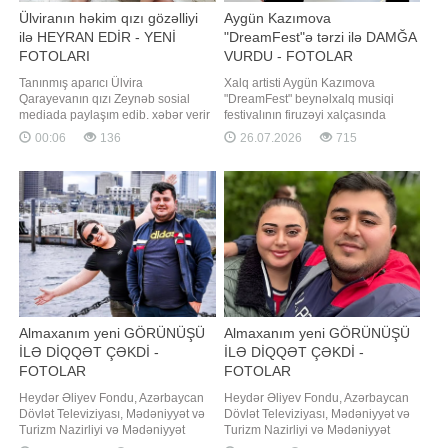
Ülviranın həkim qızı gözəlliyi
Aygün Kazımova
ilə HEYRAN EDİR - YENİ
"DreamFest"ə tərzi ilə DAMĞA
FOTOLARI
VURDU - FOTOLAR
Tanınmış aparıcı Ülvira
Xalq artisti Aygün Kazımova
Qarayevanın qızı Zeynəb sosial
"DreamFest" beynəlxalq musiqi
mediada paylaşım edib. xəbər verir
festivalının firuzəyi xalçasında
ki, Zeynəb "instagram" hesabında
görüntülənib. Axşam.az xəbər verir
00:06
136
26.07.2026
715
yeni fotolarını paylaşıb. Onun
ki, ölkənin əsas ulduzu tədbirə
paylaşımı izləyicilərin marağına
xüsusi tərzi ilə damğa vurub. Pop
səbəb olub. Qeyd edək ki, Ülviranın
kraliça zövqlü geyimi və fərqli saç
qızı tibb təhsilini Türkiyədə alıb,
düzümü ilə diqqət mərkəzində olub,
orada da çalışır. Həmin fotolar
qonaqların və fotoqrafları
Almaxanım yeni GÖRÜNÜŞÜ
Almaxanım yeni GÖRÜNÜŞÜ
İLƏ DİQQƏT ÇƏKDİ -
İLƏ DİQQƏT ÇƏKDİ -
FOTOLAR
FOTOLAR
Heydər Əliyev Fondu, Azərbaycan
Heydər Əliyev Fondu, Azərbaycan
Dövlət Televiziyası, Mədəniyyət və
Dövlət Televiziyası, Mədəniyyət və
Turizm Nazirliyi və Mədəniyyət
Turizm Nazirliyi və Mədəniyyət
Fondunun birgə təşkil etdiyi VI
Fondunun birgə təşkil etdiyi VI