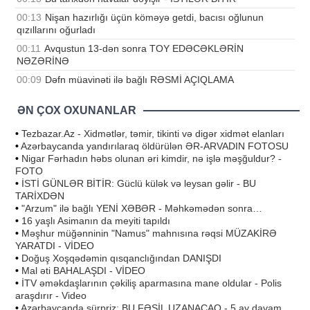
00:13
Nişan hazırlığı üçün köməyə getdi, bacısı oğlunun
qızıllarını oğurladı
00:11
Avqustun 13-dən sonra TOY EDƏCƏKLƏRİN
NƏZƏRİNƏ
00:09
Dəfn müavinəti ilə bağlı RƏSMİ AÇIQLAMA
ƏN ÇOX OXUNANLAR
•
Tezbazar.Az - Xidmətlər, təmir, tikinti və digər xidmət elanları
•
Azərbaycanda yandırılaraq öldürülən ƏR-ARVADIN FOTOSU
•
Nigar Fərhadın həbs olunan əri kimdir, nə işlə məşğuldur? -
FOTO
•
İSTİ GÜNLƏR BİTİR: Güclü külək və leysan gəlir - BU
TARİXDƏN
•
"Arzum" ilə bağlı YENİ XƏBƏR - Məhkəmədən sonra…
•
16 yaşlı Asimanın da meyiti tapıldı
•
Məşhur müğənninin "Namus" mahnısına rəqsi MÜZAKİRƏ
YARATDI - VİDEO
•
Doğuş Xoşqədəmin qısqanclığından DANIŞDI
•
Mal əti BAHALAŞDI - VİDEO
•
İTV əməkdaşlarının çəkiliş aparmasına mane oldular - Polis
araşdırır - Video
•
Azərbaycanda sürpriz: BU FƏSİL UZANACAQ - 5 ay davam