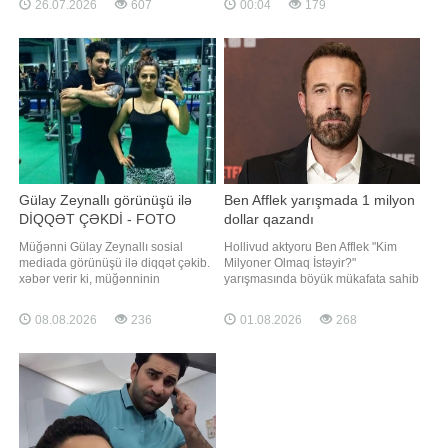
26.07.2026
607
00:04
179
Muğam Müsabiqəsinin qalibi - Qran
Muğam Müsabiqəsinin qalibi - Qran
Pri mükafatının sahibi Almaxanım
Pri mükafatının sahibi Almaxanım
Əhmədli sosial mediada paylaşımı
Əhmədli sosial mediada paylaşım
ilə diqqət çəkib. xəbər verir ki,
edib. xəbər verir ki, Almaxanım
Almaxanım sosial mediada yeni
instaqramda yeni fotolarını
görüntülərin
izləyicilər
Gülay Zeynallı görünüşü ilə
Ben Afflek yarışmada 1 milyon
DİQQƏT ÇƏKDİ - FOTO
dollar qazandı
Müğənni Gülay Zeynallı sosial
Hollivud aktyoru Ben Afflek "Kim
mediada görünüşü ilə diqqət çəkib.
Milyoner Olmaq İstəyir?"
xəbər verir ki, müğənninin
yarışmasında böyük mükafata sahib
"instagram" hesabında yeni
olub. Axşam.az xəbər verir ki, 53
görüntüsünü paylaşıb. Paylaşımda
yaşlı aktyor ABŞ-də yayımlanan və
08.08.2026
236
01.08.2026
268
Gülay gözəlliyi və təbii görünüşü ilə
aparıcılığını Cimmi Kimmelin etdiyi
hər kəsi heyran edib. Sözügedən
yarışmaya qonaq qismində qatılıb.
fotonu təqdim edirik:
Ben Afflek "Jeopardy!" yarışmasının
qalibi Ceymi Dinql