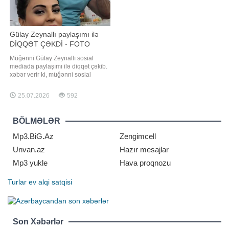
Gülay Zeynallı paylaşımı ilə
DİQQƏT ÇƏKDİ - FOTO
Müğənni Gülay Zeynallı sosial
mediada paylaşımı ilə diqqət çəkib.
xəbər verir ki, müğənni sosial
şəbəkədə yeni görüntülərini
paylaşıb. Görüntülərdə Gülay
25.07.2026
592
görünüşü ilə diqqət çəkib. Onun
paylaşımına çoxsaylı təriflər gəlib.
Həmin fotoları təqdim edirik:
BÖLMƏLƏR
Mp3.BiG.Az
Zengimcell
Unvan.az
Hazır mesajlar
Mp3 yukle
Hava proqnozu
Turlar
ev alqi satqisi
Son Xəbərlər