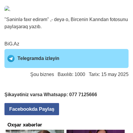
"Səninlə fəxr edirəm" ,- deyə o, Bircenin Kanndan fotosunu
paylaşaraq yazıb.
BiG.Az
Telegramda izləyin
Şou biznes
Baxılıb: 1000 Tarix: 15 may 2025
Şikayətiniz varsa Whatsapp:
077 7125666
Facebookda Paylaş
Oxşar xəbərlər