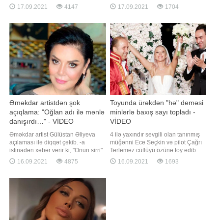
verib. O bildirib ki, sənətçinin
modellik təklif edir, fikirləşmədən
17.09.2021
4147
17.09.2021
1704
ağciyərlərinin yalnız 30 faizi çalışır:.
bununla razılaşır. Beləliklə, şöhrətin
"Ciyərlərin 70 %-də buzlu şüşə
qapıları bu yeniyetmə qız üçün
aşkarlanıb. Müalicəsi davam
aralanır. "Libertatea" qəzetində "Ən
etdirilir. Süni koma vəziyyətində
seksual qız" seçildikdə mətbuatın
saxlanılır"
diqqətini çəkir
Əməkdar artistdən şok
Toyunda ürəkdən "hə" deməsi
açıqlama: "Oğlan adı ilə mənlə
minlərlə baxış sayı topladı -
danışırdı…" - VİDEO
VİDEO
Əməkdar artist Gülüstan Əliyeva
4 ilə yaxındır sevgili olan tanınmış
açılaması ilə diqqət çəkib. -a
müğənni Ece Seçkin və pilot Çağrı
istinadən xəbər verir ki, "Onun sirri"
Terlemez cütlüyü özünə toy edib.
proqramına qonaq olan sənətçi,
xəbər verir ki, bu barədə ifaçı
16.09.2021
4875
16.09.2021
1693
məşhur prodüserlərdən birinin
instaqram hesabında bildirib.
oğlan adı ilə ona tez-tez zəng
Seçkinin toyda geyindiyi iki fərqli
vuraraq telefonla danışdığını
gəlinlik böyük marağa səbəb olub.
bildirib:. "Mənə tez-tez zəng edirdi.
Bundan başqa, müğənninin nikah
Oğlan adı ilə danışırdı
mərasimində "Çağrı Terlemezl