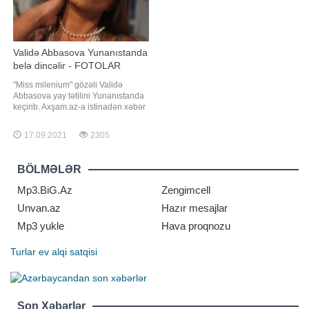
Validə Abbasova Yunanıstanda
belə dincəlir - FOTOLAR
"Miss milenium" gözəli Validə
Abbasova yay tətilini Yunanıstanda
keçirib. Axşam.az-a istinadən xəbər
verir ki, keçmiş model gəzinti
fotolarını İnstaqramda izləyiciləri ilə
17.09.2021
2305
bölüşüb. Abbasovanın formada
qalması isə izləyicilərinin diqqətini
çəkib. Onlar modelə bunla bağlı
BÖLMƏLƏR
suallar ünvanlayıblar
Mp3.BiG.Az
Zengimcell
Unvan.az
Hazır mesajlar
Mp3 yukle
Hava proqnozu
Turlar
ev alqi satqisi
Son Xəbərlər