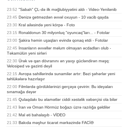
23:52
"Sabah" ÇL-də ilk məğlubiyyətini aldı - Video-Yenilənib
23:45
Dənizə getməzdən əvvəl oxuyun - 10 vacib qayda
23:30
Kral ailəsində yeni körpə - Foto
23:15
Ronaldonun 30 milyonluq "oyuncaq"ları... - Fotolar
23:00
Şakira həmin uşaqları evində qonaq etdi - Fotolar
22:45
İnsanların əvvəllər məlum olmayan əcdadları olub -
Təkamülün yeni sirləri
22:30
Ürək və qan dövranını ən yaxşı gücləndirən məşq:
Velosiped və gəzinti deyil
22:15
Avropa sahillərində sunamilər artır: Bəzi şəhərlər yeni
təhlükələrə hazırlaşır
22:00
Filmlərdə gördüklərinizi gerçəyə çevirin: Bu ideyaları
sınamağa dəyər
21:45
Qulaqdakı bu əlamətlər ciddi xəstəlik xəbərçisi ola bilər
21:43
İran və Oman Hörmüz boğazı üzrə razılığa gəldilər
21:42
Mal əti bahalaşıb - VİDEO
21:33
Bakıda məşhur ticarət mərkəzində FACİƏ