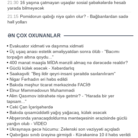
21:30
16 yaşına çatmayan uşaqlar sosial şəbəkələrdə hesab
yarada bilməyəcək
21:15
Pomidorun qabığı niyə qalın olur? - Bağbanlardan sadə
həll yolları
ƏN ÇOX OXUNANLAR
•
Evakuator xidməti və daşınma xidməti
•
Üç uşaq anası estetik əməliyyatdan sonra ölüb - "Bacımı
torpağın altına qoydu..."
•
400 manat maaşla MİDA mənzili almaq nə dərəcədə realdır?
•
Güclü külək əsəcək - Xəbərdarlıq
•
Saakaşvili: "Beş ildir qeyri-insani şəraitdə saxlanılıram"
•
Nigar Fərhadın əri həbs edildi
•
Bakıda məşhur ticarət mərkəzində FACİƏ
•
Elnur Məmmədovun Muhammədi
•
Alim Qasımov istirahətə niyə getmir? - "Harada bir yer
tapsam..."
•
Ceki Çan İçərişəhərdə
•
Bakıda qısamüddətli yağış yağacaq, külək əsəcək
•
Abşeronda yanacaqdoldurma məntəqəsinin ərazisində güclü
yanğın olub - VİDEO
•
Ukraynaya gecə hücumu: Zelenski son vəziyyəti açıqladı
•
Qabırğası sınıb ürəyinə girmişdi - Kürəkəninə 10 il həbs verildi