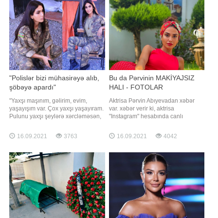
"Polislər bizi mühasirəyə alıb,
Bu da Pərvinin MAKİYAJSIZ
şöbəyə apardı"
HALI - FOTOLAR
"Yaxşı maşınım, gəlirim, evim,
Aktrisa Pərvin Abıyevadan xəbər
yaşayışım var. Çox yaxşı yaşayıram.
var. xəbər verir ki, aktrisa
Pulunu yaxşı şeylərə xərcləməsən,
"Instagram" hesabında canlı
heç vaxt yerinə gəlməyəcək. Mən
yayımda olub. Canlı yayım zamanı
də yaxşı şeylərə, xeyriyyəyə
Pərvin makiyajsız və saçları dağınıq
16.09.2021
3763
16.09.2021
4042
xərcləyirəm. Eləsi olur ki, pulu var,
halda görünüb. İzləyiciləri onun bu
amma xeyriyyəçilik etmir. Kimsə
halını bəyənməyib. Həmin fotoları
yaxşılığa xərcləmirsə, canına
təqdim edirik:
xərcləyəcək". Axşam.az xəbə