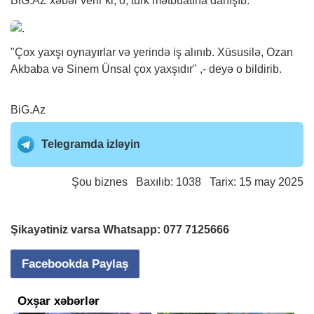
BiG.AZ
xəbər
verir ki, o, türk mətbuatına danışıb.
"Çox yaxşı oynayırlar və yerində iş alınıb. Xüsusilə, Ozan
Akbaba və Sinem Ünsal çox yaxşıdır" ,- deyə o bildirib.
BiG.Az
Telegramda izləyin
Şou biznes
Baxılıb: 1038 Tarix: 15 may 2025
Şikayətiniz varsa Whatsapp:
077 7125666
Facebookda Paylaş
Oxşar xəbərlər