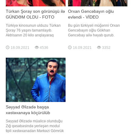
Türkan Şoray son görünüşü ilə
Orxan Gəncəbayın oğlu
GÜNDƏM OLDU - FOTO
evləndi - VİDEO
Türkiyə kinosunun ulduzu Türkan
Bu gün türkiyəli müğənni Orxan
Şoray 76 yaşını tamamlayıb.
Gəncəbayın oğlu Gökhan
Aktrisanın 20 kilo arıqlayaraq
Gəncəbay ailə həyatı qurub.
əvvəlki formasına qayıtması
Axşam.az-a istinadən xəbər verir ki,
diqqətdən yayınmayıb. Onun fransız
Gökhan uzun müddətdir eşq
18.09.2021
4536
16.09.2021
3352
üsulu ilə (üzün saplarla dartılması)
yaşadığı Seda Hanla Çırağan
arıqlaması da bildirilir. Qatıldığı bir
Sarayında nikah masasına əyləşib.
məclisdə cazibədar aktrisanı
Cütlüyün xoş günündən görüntülər
görənlər heyrətlərini gizlədə
sosial şəbəkədə yayılıb
bilməyiblər
Səyyad Əlizadə başqa
xəstəxanaya köçürülüb
Səyyad Əlizadə müalicə olunduğu
Zığ qəsəbəsində yerləşən modul
tipli xəstəxanadan Mərkəzi Gömrük
hospitalına köçürülüb. Bu barədə