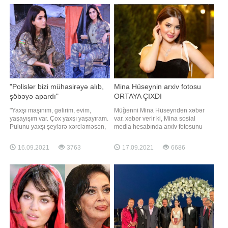
gecə müğənni Ece Seçkinin
mənə dedi ki, elə bir toy edəcəyəm
toyundan sonra "Gizli qalsın" adl
ki, bütün dünya bir il boyunca bizim
haqqımızd
"Polislər bizi mühasirəyə alıb,
Mina Hüseynin arxiv fotosu
şöbəyə apardı"
ORTAYA ÇIXDI
"Yaxşı maşınım, gəlirim, evim,
Müğənni Mina Hüseyndən xəbər
yaşayışım var. Çox yaxşı yaşayıram.
var. xəbər verir ki, Mina sosial
Pulunu yaxşı şeylərə xərcləməsən,
media hesabında arxiv fotosunu
heç vaxt yerinə gəlməyəcək. Mən
paylaşıb. Uşaqlıq fotosu ilə
də yaxşı şeylərə, xeyriyyəyə
izləyicilərin marağına səbəb olan
16.09.2021
3763
17.09.2021
6686
xərcləyirəm. Eləsi olur ki, pulu var,
müğənni paylaşımı ilə xoş rəylər
amma xeyriyyəçilik etmir. Kimsə
alıb. Həmin fotonu təqdim edirik:
yaxşılığa xərcləmirsə, canına
xərcləyəcək". Axşam.az xəbə