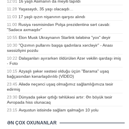
12:01
16 yaşlı Asimanın da meyiti tapıldı
11:28
Yaşasaydı, 35 yaşı olacaqdı…
11:03
17 yaşlı qızın nişanının qarşısı alındı
11:00
Rusiya rəsmisindən Polşa prezidentinə sərt cavab:
"Sadəcə axmaqdır"
10:55
Elon Musk Ukraynanın Starlink tələbinə "yox" deyir
10:30
"Qızımın pullarını başqa qadınlara xərcləyir" - Anası
səssizliyini pozdu
10:22
Dalaşanları ayırarkən öldürülən Azər vəkilin qardaşı imiş
- Foto
10:15
Azyaşlı şəkər xəstəsi olduğu üçün "Barama" uşaq
bağçasından kənarlaşdırılıb (VİDEO)
23:45
Ailədə neçənci uşaq olmağımız sağlamlığımıza təsir
edirmiş
23:30
Dünyada şəkər qıtlığı təhlükəsi artır: Ən böyük təsir
Avropada hiss olunacaq
23:15
Avqustun istisində sağlam qalmağın 10 yolu
ƏN ÇOX OXUNANLAR