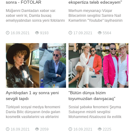
sonra - FOTOLAR
ekspertiza tələb edəcəyəm"
Müğənni Damladan xəbər var.
Mərhum meyxanaçı Vüqar
xəbər verir ki, Damla buxaq
Biləcərinin sevgilisi Samirə Nail
əməliyyatından sonra yeni fotolarını
Kəmərlinin "Youtube" layihəsinin
sosial media hesabında paylaşıb.
qonağı olub. Axşam.az-a istinadən
izləyiciləri onun yeni görünüşünü
xəbər verir ki, Samirə sənətçi ilə
16.09.2021
9193
17.09.2021
5564
bəyənərək xoş rəylər yazıblar.
bağlı bəzi məqamları açıb. O bildirib
Həmin fotoları təqdim edirik:
ki, Vüqar ömrünün son illərində
anası üçün pis olub:. "Vüqarın
yanında "ana" söz
Ayrıldıqdan 1 ay sonra yeni
"Bütün dünya bizim
sevgili tapdı
toyumuzdan danışacaq"
Türkiyəli sosyal medya fenomeni
Sosial şəbəkə fenomeni Şeyma
Danla Bilic dünyanın öndə gələn
Subaşının misirli sevgilisi
kosmetik vasitələrini və ətirlərini
Mohammed Alsaloussi ilə evlilik
ölkəyə gətirən şirkətin idarə
planlarından danışıb. Axşam.az-a
heyətinin üzvü Yusuf Enginlə eşq
istinadən xəbər verir ki, Şeyma
16.09.2021
2059
16.09.2021
2225
yaşayır. Axşam.az türk mediasına
hazırda hər hansı tarix müəyyən
istinadən xəbər verir ki, cütlük ötən
etmədiklərini açıqlayıb: . "Bir gün