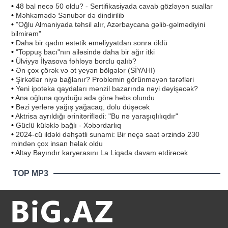
•
48 bal necə 50 oldu? - Sertifikasiyada cavab gözləyən suallar
•
Məhkəmədə Sənubər də dindirilib
•
"Oğlu Almaniyada təhsil alır, Azərbaycana gəlib-gəlmədiyini
bilmirəm"
•
Daha bir qadın estetik əməliyyatdan sonra öldü
•
"Toppuş bacı"nın ailəsində daha bir ağır itki
•
Ülviyyə İlyasova fəhləyə borclu qalıb?
•
Ən çox çörək və ət yeyən bölgələr (SİYAHI)
•
Şirkətlər niyə bağlanır? Problemin görünməyən tərəfləri
•
Yeni ipoteka qaydaları mənzil bazarında nəyi dəyişəcək?
•
Ana oğluna qoyduğu ada görə həbs olundu
•
Bəzi yerlərə yağış yağacaq, dolu düşəcək
•
Aktrisa ayrıldığı ərinitəriflədi: "Bu nə yaraşıqlılıqdır"
•
Güclü küləklə bağlı - Xəbərdarlıq
•
2024-cü ildəki dəhşətli sunami: Bir neçə saat ərzində 230
mindən çox insan həlak oldu
•
Altay Bayındır karyerasını La Liqada davam etdirəcək
TOP MP3