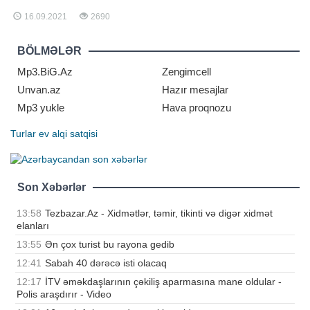
sənətçinin qohumu Razim Qasımov
16.09.2021
2690
məlumat verib. Qeyd edək ki,
müğənni Səyyad Əlizadə bir
müddət öncə koronavirusa yoluxub.
BÖLMƏLƏR
Hazırda vəziyyəti ağırdır
Mp3.BiG.Az
Zengimcell
Unvan.az
Hazır mesajlar
Mp3 yukle
Hava proqnozu
Turlar
ev alqi satqisi
Son Xəbərlər
13:58
Tezbazar.Az - Xidmətlər, təmir, tikinti və digər xidmət
elanları
13:55
Ən çox turist bu rayona gedib
12:41
Sabah 40 dərəcə isti olacaq
12:17
İTV əməkdaşlarının çəkiliş aparmasına mane oldular -
Polis araşdırır - Video