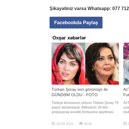
Şikayətiniz varsa Whatsapp:
077 71
Facebookda Paylaş
Oxşar xəbərlər
Türkan Şoray son görünüşü ilə
AzT
GÜNDƏM OLDU - FOTO
Fot
Türkiyə kinosunun ulduzu Türkan Şoray 76
AzT
yaşını tamamlayıb. Aktrisanın 20 kilo
uza
arıqlayaraq əvvəlki formasına qayıtması
olu
diqqətdən yayınmayıb. Onun fransız üsulu
o, 
ilə (üzün saplarla dartılması) arıqlaması da
gün
18.09.2021
4536
1
bildirilir. Qatıldığı bir məclisdə cazibədar
Tey