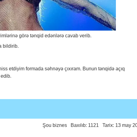
imlərinə görə tənqid edənlərə cavab verib.
 bildirib.
iss etdiyim formada səhnəyə çıxıram. Bunun tənqidə açıq
edib.
Şou biznes
Baxılıb: 1121 Tarix: 13 may 2