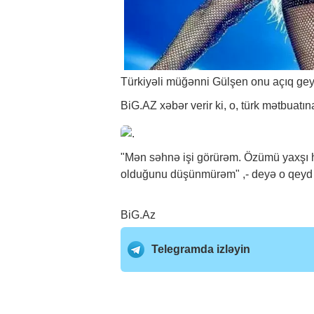
Türkiyəli müğənni Gülşen onu açıq gey
BiG.AZ
xəbər
verir ki, o, türk mətbuatına
"Mən səhnə işi görürəm. Özümü yaxşı h
olduğunu düşünmürəm" ,- deyə o qeyd 
BiG.Az
Telegramda izləyin