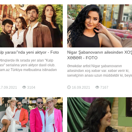
d edək ki, C.Rəhimova AzTV-dən
xeyri olmadı. Açığı məndə belə olmadı. 7
qlaşdıqdan sonra televiziy
gün davaml
lp yarası"nda yeni aktyor - Foto
Nigar Şabanovanın ailəsindən XO
XƏBƏR - FOTO
tinqlərdə ilk sırada yer alan "Kalp
ası" serialına yeni aktyor daxil olub.
Əməkdar artist Nigar şabanovanın
am.az Türkiyə mətbuatına istinadən
ailəsindən xoş xəbər var. xəbər verir ki,
ər verir ki, ekran işində Görkem
sənətçinin anası uzun müddətdir ki, beyi
tsöz rol alacaq. Aktyor serialda
qanaması keçirdiyi üçün yataq xəstəsi idi
xoloq obrazına həyat verəcək
Nigar sosial media hesabında paylaşım
7.09.2021
3104
16.09.2021
7167
edərək anasının artıq yataqdan ayağa
qalxdığını qeyd edib: . "5 aya yaxındır ki,
anam beyin qanamas