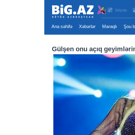
Valyuta
Ana səhifə
Xəbərlər
Maraqlı
Şou b
Gülşen onu açıq geyimləri