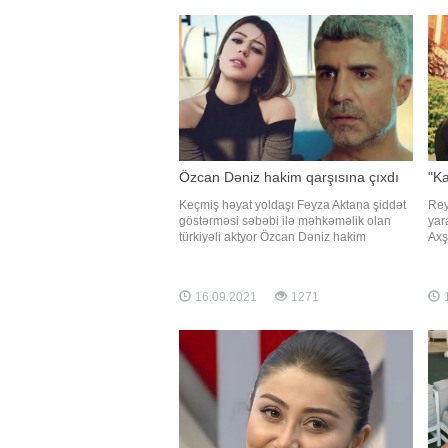
aktrisanı görənlər heyrətlərini gizlədə
Qey
bilməyiblər
uza
Özcan Dəniz hakim qarşısına çıxdı
"Ka
Keçmiş həyat yoldaşı Feyza Aktana şiddət
Rey
göstərməsi səbəbi ilə məhkəməlik olan
yar
türkiyəli aktyor Özcan Dəniz hakim
Axş
qarşısına çıxıb. Axşam.az-a istinadən
xəb
xəbər verir ki, 1 il 6 ay həbsi tələb olunan
Mer
aktyor Feyza Aktanın yalan dediyini
psi
16.09.2021
1271
1
bildirib:. "Övladımın qəyyumluğunu
istədiyim üçün məni çətin vəziyyət