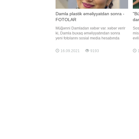
Damla plastik əməliyyatdan sonra -
"B
FOTOLAR
da
Müğənni Damladan xəbər var. xəbər verir
Sos
ki, Damla buxaq əməliyyatından sonra
mis
yeni fotolarını sosial media hesabında
evl
paylaşıb. izləyiciləri onun yeni görünüşünü
ist
bəyənərək xoş rəylər yazıblar. Həmin
han
16.09.2021
9193
1
fotoları təqdim edirik:
açıq
toy
boy