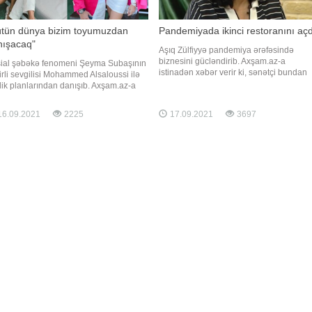
ütün dünya bizim toyumuzdan
Pandemiyada ikinci restoranını açd
nışacaq"
Aşıq Zülfiyyə pandemiya ərəfəsində
biznesini gücləndirib. Axşam.az-a
ial şəbəkə fenomeni Şeyma Subaşının
istinadən xəbər verir ki, sənətçi bundan
irli sevgilisi Mohammed Alsaloussi ilə
əvvəl yaşadığı binada restoran açmışdı. 
ilik planlarından danışıb. Axşam.az-a
neçə gün əvvəl isə aşıq yenidən restora
inadən xəbər verir ki, Şeyma hazırda hər
açıb. Onun açılış mərasiminə sənət dostl
sı tarix müəyyən etmədiklərini
6.09.2021
2225
17.09.2021
3697
da qatılıblar. Qeyd edək ki, Zülfiyyə bun
layıb: . "Bir gün mənə dedi ki, elə bir
əvvəl daha bir restoranını
 edəcəyəm ki, bütün dünya bir il
unca bizim haqqımızd