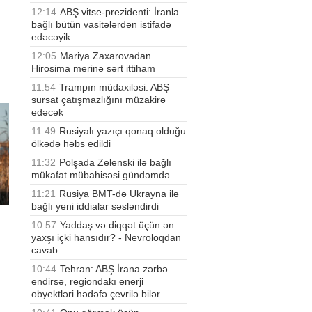
12:14
ABŞ vitse-prezidenti: İranla
bağlı bütün vasitələrdən istifadə
edəcəyik
12:05
Mariya Zaxarovadan
Hirosima merinə sərt ittiham
11:54
Trampın müdaxiləsi: ABŞ
sursat çatışmazlığını müzakirə
edəcək
11:49
Rusiyalı yazıçı qonaq olduğu
ölkədə həbs edildi
11:32
Polşada Zelenski ilə bağlı
mükafat mübahisəsi gündəmdə
11:21
Rusiya BMT-də Ukrayna ilə
bağlı yeni iddialar səsləndirdi
10:57
Yaddaş və diqqət üçün ən
yaxşı içki hansıdır? - Nevroloqdan
cavab
10:44
Tehran: ABŞ İrana zərbə
endirsə, regiondakı enerji
ki
obyektləri hədəfə çevrilə bilər
ma