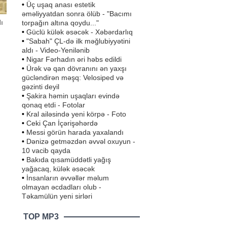
•
Üç uşaq anası estetik
əməliyyatdan sonra ölüb - "Bacımı
ı
torpağın altına qoydu..."
•
Güclü külək əsəcək - Xəbərdarlıq
•
"Sabah" ÇL-də ilk məğlubiyyətini
aldı - Video-Yenilənib
•
Nigar Fərhadın əri həbs edildi
Bir
•
Ürək və qan dövranını ən yaxşı
n
gücləndirən məşq: Velosiped və
arı
dan
gəzinti deyil
•
Şakira həmin uşaqları evində
qonaq etdi - Fotolar
•
Kral ailəsində yeni körpə - Foto
•
Ceki Çan İçərişəhərdə
•
Messi görün harada yaxalandı
•
Dənizə getməzdən əvvəl oxuyun -
10 vacib qayda
•
Bakıda qısamüddətli yağış
yağacaq, külək əsəcək
•
İnsanların əvvəllər məlum
olmayan əcdadları olub -
Təkamülün yeni sirləri
TOP MP3