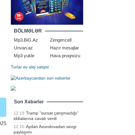
BÖLMƏLƏR
Mp3.BiG.Az
Zengimcell
Unvan.az
Hazır mesajlar
Mp3 yukle
Hava proqnozu
Turlar
ev alqi satqisi
Son Xəbərlər
12:19
Tramp "sursat çatışmazlığı"
iddialarına cavab verdi
025
12:15
Aydan Axundovadan sevgi
paylaşımı