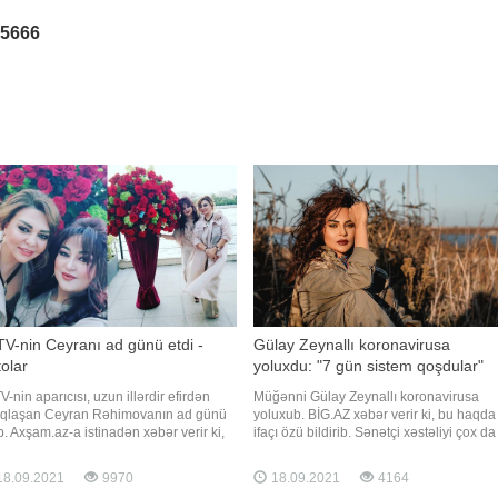
25666
V-nin Ceyranı ad günü etdi -
Gülay Zeynallı koronavirusa
olar
yoluxdu: "7 gün sistem qoşdular"
V-nin aparıcısı, uzun illərdir efirdən
Müğənni Gülay Zeynallı koronavirusa
qlaşan Ceyran Rəhimovanın ad günü
yoluxub. BİG.AZ xəbər verir ki, bu haqda
b. Axşam.az-a istinadən xəbər verir ki,
ifaçı özü bildirib. Sənətçi xəstəliyi çox da
özəl gününü yaxınları ilə qeyd edib. Ad
ağır keçirmədiyini və tez zamanda əvvəl
ündən şəkilləri Xalq artisti Nəzakət
sağlığına qovuşduğunu deyib:. "Bəziləri
8.09.2021
9970
18.09.2021
4164
murova sosial şəbəkədə paylaşıb.
deyir ki, çoxlu dərmanlar əbul etdim am