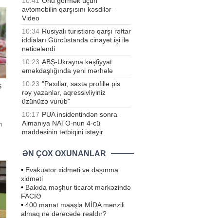
10:41
Onu görmək üçün
avtomobilin qarşısını kəsdilər -
Video
10:34
Rusiyalı turistlərə qarşı rəftar
iddiaları Gürcüstanda cinayət işi ilə
nəticələndi
10:23
ABŞ-Ukrayna kəşfiyyat
əməkdaşlığında yeni mərhələ
10:23
"Paxıllar, saxta profillə pis
Ş
rəy yazanlar, aqressivliyiniz
üzünüzə vurub"
10:17
PUA insidentindən sonra
Almaniya NATO-nun 4-cü
n
maddəsinin tətbiqini istəyir
.
ƏN ÇOX OXUNANLAR
•
Evakuator xidməti və daşınma
xidməti
•
Bakıda məşhur ticarət mərkəzində
FACİƏ
•
400 manat maaşla MİDA mənzili
almaq nə dərəcədə realdır?