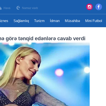
Hava
Namaz vaxtı
iznes
Sağlamlıq
Turizm
İdman
Müsahibə
Mini Futbol
nə görə tənqid edənlərə cavab verdi