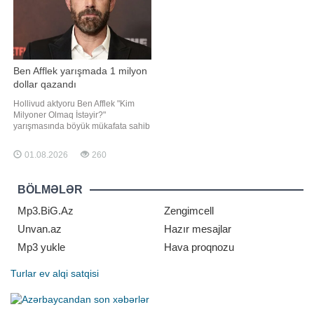
Ben Afflek yarışmada 1 milyon
dollar qazandı
Hollivud aktyoru Ben Afflek "Kim
Milyoner Olmaq İstəyir?"
yarışmasında böyük mükafata sahib
olub. Axşam.az xəbər verir ki, 53
yaşlı aktyor ABŞ-də yayımlanan və
01.08.2026
260
aparıcılığını Cimmi Kimmelin etdiyi
yarışmaya qonaq qismində qatılıb.
Ben Afflek "Jeopardy!" yarışmasının
BÖLMƏLƏR
qalibi Ceymi Dinql
Mp3.BiG.Az
Zengimcell
Unvan.az
Hazır mesajlar
Mp3 yukle
Hava proqnozu
Turlar
ev alqi satqisi