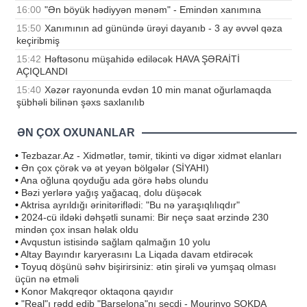
16:00
"Ən böyük hədiyyən mənəm" - Emindən xanımına
15:50
Xanımının ad günündə ürəyi dayanıb - 3 ay əvvəl qəza
keçiribmiş
15:42
Həftəsonu müşahidə ediləcək HAVA ŞƏRAİTİ
AÇIQLANDI
15:40
Xəzər rayonunda evdən 10 min manat oğurlamaqda
şübhəli bilinən şəxs saxlanılıb
ƏN ÇOX OXUNANLAR
•
Tezbazar.Az - Xidmətlər, təmir, tikinti və digər xidmət elanları
•
Ən çox çörək və ət yeyən bölgələr (SİYAHI)
•
Ana oğluna qoyduğu ada görə həbs olundu
•
Bəzi yerlərə yağış yağacaq, dolu düşəcək
•
Aktrisa ayrıldığı ərinitəriflədi: "Bu nə yaraşıqlılıqdır"
•
2024-cü ildəki dəhşətli sunami: Bir neçə saat ərzində 230
mindən çox insan həlak oldu
•
Avqustun istisində sağlam qalmağın 10 yolu
•
Altay Bayındır karyerasını La Liqada davam etdirəcək
•
Toyuq döşünü səhv bişirirsiniz: ətin şirəli və yumşaq olması
üçün nə etməli
•
Konor Makqreqor oktaqona qayıdır
•
"Real"ı rədd edib "Barselona"nı seçdi - Mourinyo ŞOKDA