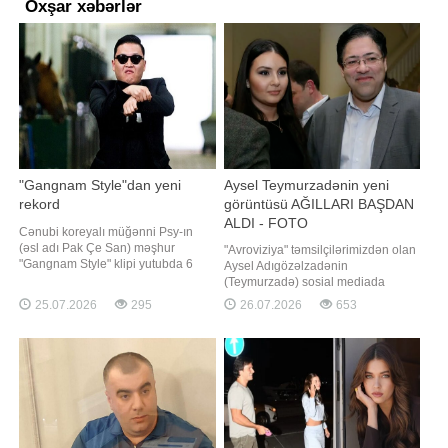
Oxşar xəbərlər
"Gangnam Style"dan yeni
Aysel Teymurzadənin yeni
rekord
görüntüsü AĞILLARI BAŞDAN
ALDI - FOTO
Cənubi koreyalı müğənni Psy-ın
(əsl adı Pak Çe San) məşhur
"Avroviziya" təmsilçilərimizdən olan
"Gangnam Style" klipi yutubda 6
Aysel Adıgözəlzadənin
milyard baxış sayını keçib.
(Teymurzadə) sosial mediada
Axşam.az xəbər verir ki, bu barədə
paylaşımı ilə maraq doğurub. xəbər
25.07.2026
295
26.07.2026
653
"Billboard" məlumat yayıb. 2012-ci
verir ki, ifaçı yeni görüntülərini
ildə yayımlanan klip bu göstəriciyə
instaqram hesabında paylaşıb.
çatan ilk K-pop videosu olub.
Aysel dərin yarıqlı ağ libasda göz
Rejissoru Ço Su Hyon ola
oxşayıb. Zərifliyi və gözəlliyi ilə
diqqət çəkən sənətçinin paylaşımın