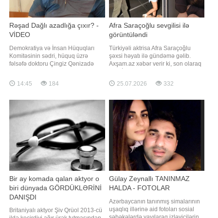
Rəşad Dağlı azadlığa çıxır? -
Afra Saraçoğlu sevgilisi ilə
VİDEO
görüntüləndi
Demokratiya və İnsan Hüquqları
Türkiyəli aktrisa Afra Saraçoğlu
Komitəsinin sədri, hüquq üzrə
şəxsi həyatı ilə gündəmə gəlib.
fəlsəfə doktoru Çingiz Qənizadə
Axşam.az xəbər verir ki, son olaraq
Rəşad Dağlının mümkün əfv
"A.B.İ." serialında rol alan sənətçi
olunması ilə bağlı səslənən fikirlərə
sevgilisi Poyraz Yosmaoğlu ilə
14:45
184
25.07.2026
332
münasibət bildirib. xəbər verir ki, o,
birlikdə kameralara tuş gəlib.
hüquq müdafiəçisi Novella
Məlumata görə, cütlük gecəni
Cəfəroğlunun açıqlamalarının tam
birlikdə keçirdikdən sonra geri
başa düşülmədiyini deyərək qeyd
qayıdarkən görüntülənib. Poyra
edib ki, Əfv Məsələlər
Bir ay komada qalan aktyor o
Gülay Zeynallı TANINMAZ
biri dünyada GÖRDÜKLƏRİNİ
HALDA - FOTOLAR
DANIŞDI
Azərbaycanın tanınmış simalarının
uşaqlıq illərinə aid fotoları sosial
Britaniyalı aktyor Şiv Qrüol 2013-cü
şəbəkələrdə yayılaraq izləyicilərin
ildə keçirdiyi ağır ürək tutmasından