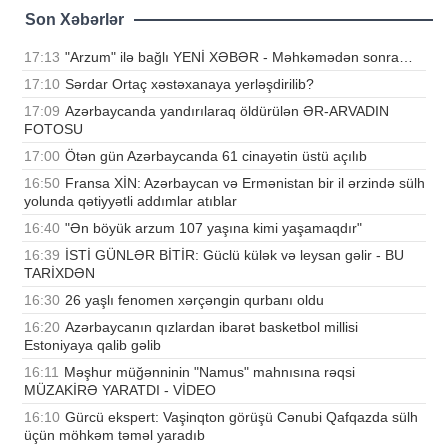
Son Xəbərlər
17:13
"Arzum" ilə bağlı YENİ XƏBƏR - Məhkəmədən sonra…
17:10
Sərdar Ortaç xəstəxanaya yerləşdirilib?
17:09
Azərbaycanda yandırılaraq öldürülən ƏR-ARVADIN
FOTOSU
17:00
Ötən gün Azərbaycanda 61 cinayətin üstü açılıb
16:50
Fransa XİN: Azərbaycan və Ermənistan bir il ərzində sülh
yolunda qətiyyətli addımlar atıblar
16:40
"Ən böyük arzum 107 yaşına kimi yaşamaqdır"
16:39
İSTİ GÜNLƏR BİTİR: Güclü külək və leysan gəlir - BU
TARİXDƏN
16:30
26 yaşlı fenomen xərçəngin qurbanı oldu
16:20
Azərbaycanın qızlardan ibarət basketbol millisi
Estoniyaya qalib gəlib
16:11
Məşhur müğənninin "Namus" mahnısına rəqsi
MÜZAKİRƏ YARATDI - VİDEO
16:10
Gürcü ekspert: Vaşinqton görüşü Cənubi Qafqazda sülh
üçün möhkəm təməl yaradıb