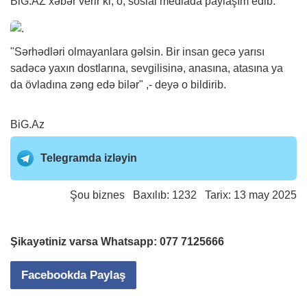
BiG.AZ
xəbər
verir ki, o, sosial mediada paylaşım edib.
"Sərhədləri olmayanlara gəlsin. Bir insan gecə yarısı
sadəcə yaxın dostlarına, sevgilisinə, anasına, atasına ya
da övladına zəng edə bilər" ,- deyə o bildirib.
BiG.Az
Telegramda izləyin
Şou biznes
Baxılıb: 1232 Tarix: 13 may 2025
Şikayətiniz varsa Whatsapp:
077 7125666
Facebookda Paylaş