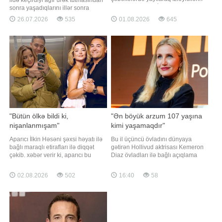
diqqətini çəkib. BİG.AZ -a istinadla
sonra yaşadıqlarını illər sonra
xəbər verir ki, paylaşılan arxiv
yenidən bölüşüb. Aktyor kliniki ölüm
26.07.2026
535
01.08.2026
645
şəkillərində məşhur müğənnilər,
yaşadığı anlarda özünü qəribə bir
aktyor və aktrisalar, aparıcılar, eləcə
boşluqda hiss etdiyini deyib. Onun
də digər sənət nümayəndələrinin
sözlərinə görə, sanki bədəni yox idi,
illər əvvəl çəkilmi
lakin düşünmək və hiss etmək
qabiliyyətini itirməmişdi
"Bütün ölkə bildi ki,
"Ən böyük arzum 107 yaşına
nişanlanmışam"
kimi yaşamaqdır"
Aparıcı İlkin Həsəni şəxsi həyatı ilə
Bu il üçüncü övladını dünyaya
bağlı maraqlı etirafları ilə diqqət
gətirən Hollivud aktrisası Kemeron
çəkib. xəbər verir ki, aparıcı bu
Diaz övladları ilə bağlı açıqlama
barədə "Pərvizə görə" verilişində
verib. Axşam.az xəbər verir ki, 53
danışıb. O, nişanlı olduğu dövrdə
yaşlı aktrisa bu yaşında ana
02.08.2026
502
16:40
58
şəxsi həyatı ilə bağlı mediada
olmasına belə münasibət bildirib:.
yayılan xəbərlərin münasibətlərinə
"Bu gün sahib olduğum yeganə
təsirindən söz açıb. Aparıcı
hədəf 107 yaşına qədər
vurğulayıb ki, şəxs
yaşamaqdır. 47 yaşında ilk övladımı
dünyaya gətirdim