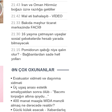
21:43
İran və Oman Hörmüz
boğazı üzrə razılığa gəldilər
21:42
Mal əti bahalaşıb - VİDEO
21:33
Bakıda məşhur ticarət
mərkəzində FACİƏ
21:30
16 yaşına çatmayan uşaqlar
sosial şəbəkələrdə hesab yarada
n
bilməyəcək
21:15
Pomidorun qabığı niyə qalın
olur? - Bağbanlardan sadə həll
,
yolları
da
ƏN ÇOX OXUNANLAR
•
Evakuator xidməti və daşınma
xidməti
•
Üç uşaq anası estetik
əməliyyatdan sonra ölüb - "Bacımı
torpağın altına qoydu..."
•
400 manat maaşla MİDA mənzili
almaq nə dərəcədə realdır?
•
Güclü külək əsəcək - Xəbərdarlıq