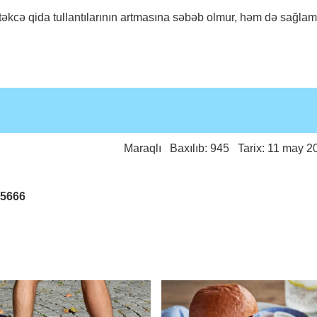
ş təkcə qida tullantılarının artmasına səbəb olmur, həm də sağlam
Maraqlı
Baxılıb: 945 Tarix: 11 may 2
25666