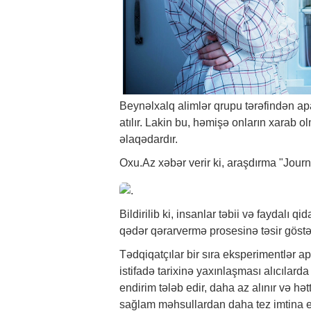
Beynəlxalq alimlər qrupu tərəfindən apa
atılır. Lakin bu, həmişə onların xarab olm
əlaqədardır.
Oxu.Az
xəbər
verir ki, araşdırma "Journ
Bildirilib ki, insanlar təbii və faydalı 
qədər qərarvermə prosesinə təsir göstər
Tədqiqatçılar bir sıra eksperimentlər a
istifadə tarixinə yaxınlaşması alıcıla
endirim tələb edir, daha az alınır və hətt
sağlam məhsullardan daha tez imtina ed