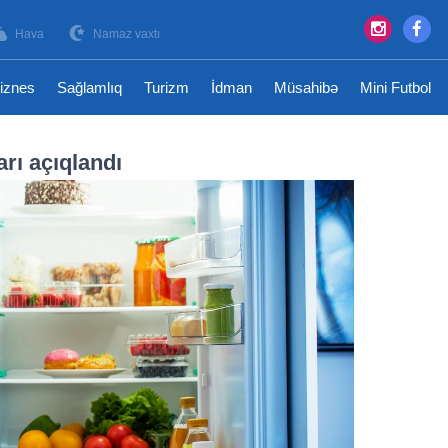
Hava
Namaz vaxtı
iznes
Sağlamlıq
Turizm
İdman
Müsahibə
Mini Futbol
rı açıqlandı