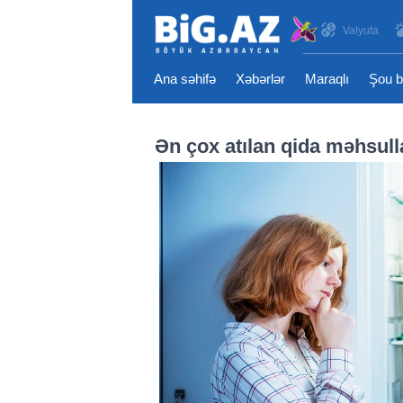
Valyuta
Ana səhifə
Xəbərlər
Maraqlı
Şou b
Ən çox atılan qida məhsulla