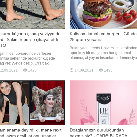
kuror küçədə çılpaq vəziyyətdə
Kolbasa, kabab və burger - Gündə
di: Sakinlər polisə şikayət etdi -
25 qram yesəniz...
TO
Britaniyada Leeds Universiteti tərəfində
aparılmış bir araşdırma hər gün emal
şanın cənub-şərqində yerləşən
olunmuş ət yeyən insanlarda demensiya
dnitsa şəhərində prokuror küçədə
(ağıl zəifləməsi) riskinin 44 faiz arta
paq vəziyyətdə gəzib. Ətrafdakı
biləcəyini göstərib. -a istinadən bildirir ki
anların çəkdiyi fotolarda çılpaq
2.09.2021
1423
14.09.2021
1495
araşdırmada kolbasa, kabab və burger
iyyətdə olan kişinin əlində dörd pivə
kimi qidaların orta və daha yuxarı yaşlar
ulkası ilə ərzaq mağazalarını gəzdiyi
beyin sağlamlığın
 olunub. Digər görüntülərdə prokurorun
amilə çılpaq bir vəziyyətdə küçələr
am anama deyirdi ki, mənə raxit
Doaqlarınızın quruluğundan
ad lazım deyil, at onu uşaqlar
bezmisiniz? - ÇARƏ BURADA