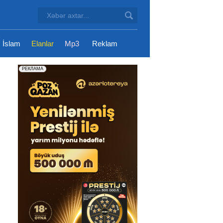
İslam
Elanlar
Mp3
Reklam