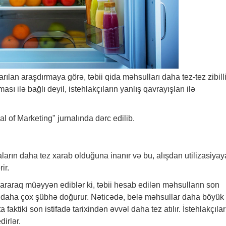
rılan araşdırmaya görə, təbii qida məhsulları daha tez-tez zibill
ası ilə bağlı deyil, istehlakçıların yanlış qavrayışları ilə
al of Marketing" jurnalında dərc edilib.
qidaların daha tez xarab olduğuna inanır və bu, alışdan utilizasiyay
ir.
pararaq müəyyən ediblər ki, təbii hesab edilən məhsulların son
rda daha çox şübhə doğurur. Nəticədə, belə məhsullar daha böyük
a faktiki son istifadə tarixindən əvvəl daha tez atılır. İstehlakçılar
irlər.