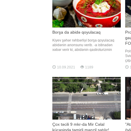
Borşa da abidə qoyulacaq
Pro
gəz
Kiyev şəhər rəhbərliyi borşa qoyulacaq
FO
abidənin anonsunu verib. -a istinadən
xəbər verir ki, abidənin qastroturizmin
Pol
populyarlaşdırılması baxımından
Svi
əhəmiyyətli olacağı bildirilib. Müvafiq
çıl
təşəbbüsü aşpaz Yevgeni Klopotenko irəli
ins
10.09.2021
1189
1
sürüb. O, Ukraynada duzlu xiyara, qarpıza,
vəz
dondurmaya və bu kimi qida vasitələrin
but
əks
tam
Çox təcili 9 mkr-da Mir Cəlal
"At
küçəsində təmirli mənzil satılır!
övl