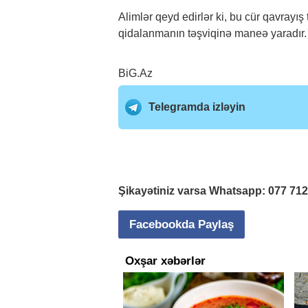
Alimlər qeyd edirlər ki, bu cür qavrayı
qidalanmanın təşviqinə maneə yaradır.
BiG.Az
Telegramda izləyin
Şikayətiniz varsa Whatsapp:
077 71
Facebookda Paylaş
Oxşar xəbərlər