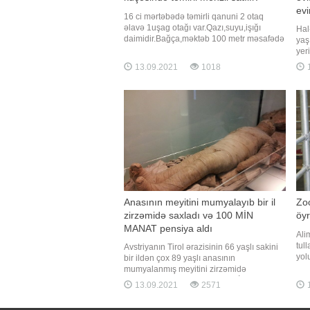
evi
16 ci mərtəbədə təmirli qanuni 2 otaq
əlavə 1uşag otağı var.Qazı,suyu,işığı
Hal
daimidir.Bağça,məktəb 100 metr məsafədə
yaş
yerləşir. Evin çıxarışı var. Qiymət
yer
12800man. Əlaqə üçün (055) 8166886.
ola
13.09.2021
1018
1
(050) 3127604
əyi
aya
sıx
ist
Anasının meyitini mumyalayıb bir il
Zoo
zirzəmidə saxladı və 100 MİN
öyr
MANAT pensiya aldı
Ali
tull
Avstriyanın Tirol ərazisinin 66 yaşlı sakini
yolu
bir ildən çox 89 yaşlı anasının
məl
mumyalanmış meyitini zirzəmidə
miq
saxlayaraq, pensiyasını alıb. BİG.AZ xəbər
13.09.2021
2571
1
gör
verir ki, bu barədə "BBC News" yazır.
təsə
Polisin məlumatına görə, demensiya