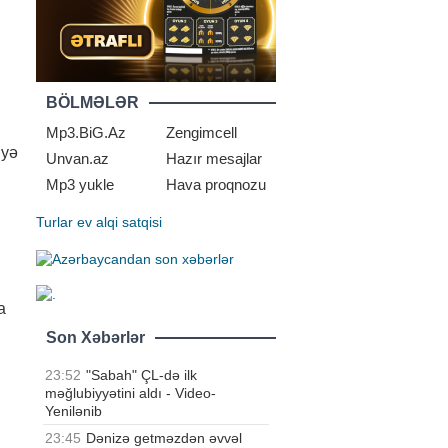
BÖLMƏLƏR
Mp3.BiG.Az
Zengimcell
iyə
Unvan.az
Hazır mesajlar
Mp3 yukle
Hava proqnozu
Turlar
ev alqi satqisi
a
Son Xəbərlər
23:52
"Sabah" ÇL-də ilk
məğlubiyyətini aldı - Video-
Yenilənib
23:45
Dənizə getməzdən əvvəl