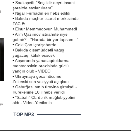
•
Saakaşvili: "Beş ildir qeyri-insani
şəraitdə saxlanılıram"
i
•
Nigar Fərhadın əri həbs edildi
•
Bakıda məşhur ticarət mərkəzində
FACİƏ
•
Elnur Məmmədovun Muhammədi
•
Alim Qasımov istirahətə niyə
in
getmir? - "Harada bir yer tapsam..."
•
Ceki Çan İçərişəhərdə
•
Bakıda qısamüddətli yağış
yağacaq, külək əsəcək
•
Abşeronda yanacaqdoldurma
məntəqəsinin ərazisində güclü
yanğın olub - VİDEO
•
Ukraynaya gecə hücumu:
Zelenski son vəziyyəti açıqladı
•
Qabırğası sınıb ürəyinə girmişdi -
Kürəkəninə 10 il həbs verildi
•
"Sabah" ÇL-də ilk məğlubiyyətini
aldı - Video-Yenilənib
ay
TOP MP3
 və