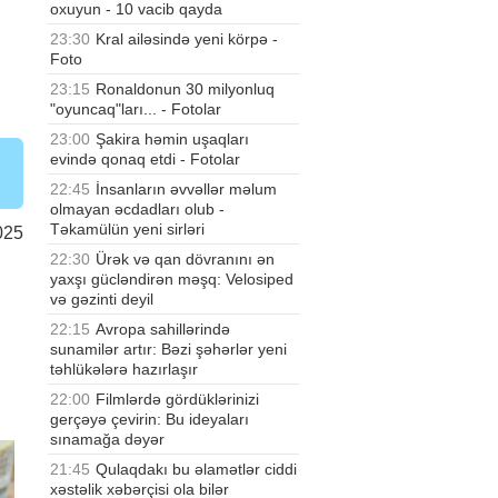
oxuyun - 10 vacib qayda
23:30
Kral ailəsində yeni körpə -
Foto
23:15
Ronaldonun 30 milyonluq
"oyuncaq"ları... - Fotolar
23:00
Şakira həmin uşaqları
evində qonaq etdi - Fotolar
22:45
İnsanların əvvəllər məlum
olmayan əcdadları olub -
Təkamülün yeni sirləri
025
22:30
Ürək və qan dövranını ən
yaxşı gücləndirən məşq: Velosiped
və gəzinti deyil
22:15
Avropa sahillərində
sunamilər artır: Bəzi şəhərlər yeni
təhlükələrə hazırlaşır
22:00
Filmlərdə gördüklərinizi
gerçəyə çevirin: Bu ideyaları
sınamağa dəyər
21:45
Qulaqdakı bu əlamətlər ciddi
xəstəlik xəbərçisi ola bilər