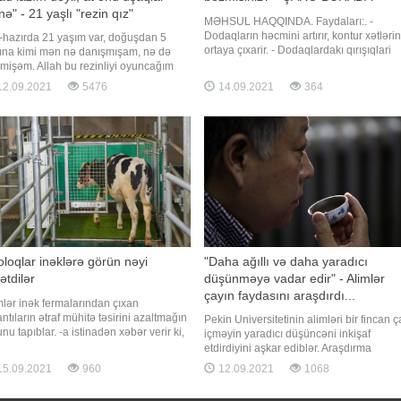
nə" - 21 yaşlı "rezin qız"
MƏHSUL HAQQINDA. Faydaları:. -
Dodaqların həcmini artırır, kontur xətlərin
-hazırda 21 yaşım var, doğuşdan 5
ortaya çıxarir. - Dodaqlardakı qırışıqlari
ına kimi mən nə danışmışam, nə də
azaldır. - Zədələnmiş, çatlamış dodaq
imişəm. Allah bu rezinliyi oyuncağım
toxumasını bərpa edir. - Dodaqları
raq vermişdi mənə. Anormal olsam da,
2.09.2021
5476
14.09.2021
364
nəmləndirir və onlara yumuşaqliq bəxş
lib-büzülürdüm, ayağımı başıma, başımı
edir. - Günəş şualarina qarşı qoruma təm
ğıma qoymasaydım qala bilmirdim, çox
edən dodaq baxım məhsuludur
ılırdım". Bunu -a anadangəlmə qeyri-adi
edada malik, "rezi
loqlar inəklərə görün nəyi
"Daha ağıllı və daha yaradıcı
ətdilər
düşünməyə vadar edir" - Alimlər
çayın faydasını araşdırdı...
mlər inək fermalarından çıxan
antıların ətraf mühitə təsirini azaltmağın
Pekin Universitetinin alimləri bir fincan ç
nu tapıblar. -a istinadən xəbər verir ki,
içməyin yaradıcı düşüncəni inkişaf
um olduğu kimi, inəklər hər gün çox
etdirdiyini aşkar ediblər. Araşdırma
darda peyin və sidik xaric edir. Buna
nəticəsində mütəxəssislər çayın bioloji
5.09.2021
960
12.09.2021
1068
ə də fermerlər gündəlik olaraq böyük
komponentlərinin deyil, çay içmək
rrüfatlarda tullantıların sanitariya
prosesinin özünün insanları "daha ağıllı