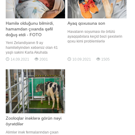
Hamilə olduğunu bilmirdi,
Ayaq qoxusuna son
hamamdan çıxanda qəfil
Havaların soyuması ilə örtülü
doğuş etdi - FOTO
ayaqqabılara keçid bəzi şəxslərin
qoxu kimi problemlərlə
Yeni Zelandiyanın 9 ay
qarşılasmasına səbəb olur.
hamiləliyindən xəbərsiz olan 41
Ayaqların uzun müddət qapalı
yaşlı sakini Karla Akuhata
qalması, ayaqqabının materialı və
gözlənimədən yataq otağında uşaq
14.09.2021
2001
10.09.2021
1505
ya corabdan qaynaqlanan bu
dünyaya gətirib. BİG.AZ xəbər verir
problem narahatlıq yaradır.
ki, bu barədə "The New Zealand
Axşam.az-a istinadən ayaq
Herald" yazır. Belə ki, bir həftə öncə
qoxusunun qarşısını almağa yardım
anasının evində olan Akuhata qarın
edən 3 təbi
nahiyəsində kəskin ağrı hiss edib
Zooloqlar inəklərə görün nəyi
öyrətdilər
Alimlər inək fermalarından çıxan