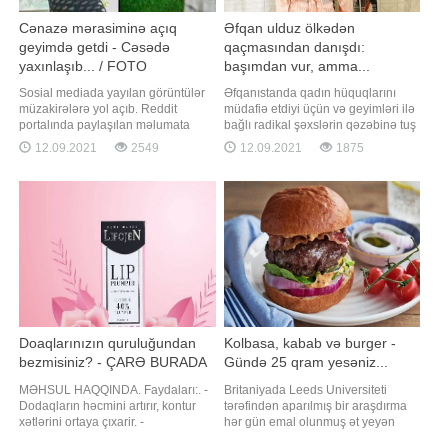
Cənazə mərasiminə açıq
Əfqan ulduz ölkədən
geyimdə getdi - Cəsədə
qaçmasından danışdı:
yaxınlaşıb... / FOTO
başımdan vur, amma...
Sosial mediada yayılan görüntülər
Əfqanıstanda qadın hüquqlarını
müzakirələrə yol açıb. Reddit
müdafiə etdiyi üçün və geyimləri ilə
portalında paylaşılan məlumata
bağlı radikal şəxslərin qəzəbinə tuş
görə, qız babasının cənazə
gələn 36 yaşlı pop ulduz Aryana
12.09.2021
2549
12.09.2021
1875
mərasiminə açıq geyimdə qatılıb.
Səid "Taliban" hakimiyyəti ələ
Qohumların etirazlarına
keçirdikdən sonra paytaxt Kabildən
baxmayaraq, qız paltarını
İstanbula necə qaçdığını danışıb.
dəyişməyib. O cəsədə yaxınlaşıb və
Müğənninin avqustun 15-də
bildirib ki, babası sağ olub onu bu
"Taliban" Kabilə daxi
göyümdə görsəydi etiraz etməzdi
Doaqlarınızın quruluğundan
Kolbasa, kabab və burger -
bezmisiniz? - ÇARƏ BURADA
Gündə 25 qram yesəniz...
MƏHSUL HAQQINDA. Faydaları:. -
Britaniyada Leeds Universiteti
Dodaqların həcmini artırır, kontur
tərəfindən aparılmış bir araşdırma
xətlərini ortaya çıxarir. -
hər gün emal olunmuş ət yeyən
Dodaqlardakı qırışıqlari azaldır. -
insanlarda demensiya (ağıl