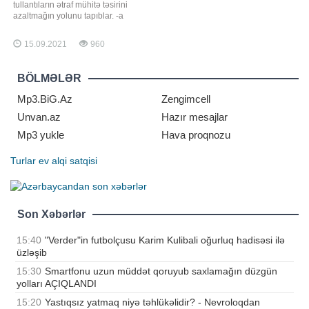
tullantıların ətraf mühitə təsirini
azaltmağın yolunu tapıblar. -a
istinadən xəbər verir ki, məlum
olduğu kimi, inəklər hər gün çox
15.09.2021
960
miqdarda peyin və sidik xaric edir.
Buna görə də fermerlər gündəlik
olaraq böyük təsərrüfatlarda
BÖLMƏLƏR
tullantıların sanitariya problemi
yaratmamas
Mp3.BiG.Az
Zengimcell
Unvan.az
Hazır mesajlar
Mp3 yukle
Hava proqnozu
Turlar
ev alqi satqisi
Son Xəbərlər
15:40
"Verder"in futbolçusu Karim Kulibali oğurluq hadisəsi ilə
üzləşib
15:30
Smartfonu uzun müddət qoruyub saxlamağın düzgün
yolları AÇIQLANDI
15:20
Yastıqsız yatmaq niyə təhlükəlidir? - Nevroloqdan