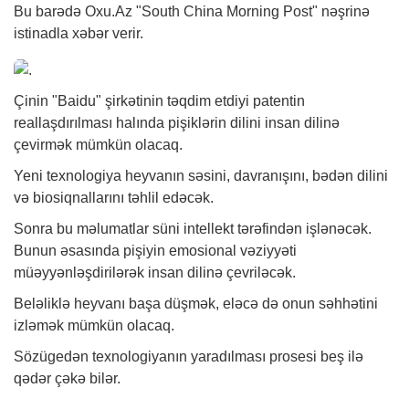
Bu barədə Oxu.Az "South China Morning Post" nəşrinə
istinadla
xəbər
verir.
Çinin "Baidu" şirkətinin təqdim etdiyi patentin
reallaşdırılması halında pişiklərin dilini insan dilinə
çevirmək mümkün olacaq.
Yeni texnologiya heyvanın səsini, davranışını, bədən dilini
və biosiqnallarını təhlil edəcək.
Sonra bu məlumatlar süni intellekt tərəfindən işlənəcək.
Bunun əsasında pişiyin emosional vəziyyəti
müəyyənləşdirilərək insan dilinə çevriləcək.
Beləliklə heyvanı başa düşmək, eləcə də onun səhhətini
izləmək mümkün olacaq.
Sözügedən texnologiyanın yaradılması prosesi beş ilə
qədər çəkə bilər.