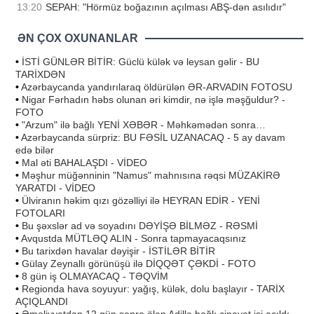
13:20
SEPAH: "Hörmüz boğazının açılması ABŞ-dən asılıdır"
ƏN ÇOX OXUNANLAR
•
İSTİ GÜNLƏR BİTİR: Güclü külək və leysan gəlir - BU
TARİXDƏN
•
Azərbaycanda yandırılaraq öldürülən ƏR-ARVADIN FOTOSU
•
Nigar Fərhadın həbs olunan əri kimdir, nə işlə məşğuldur? -
FOTO
•
"Arzum" ilə bağlı YENİ XƏBƏR - Məhkəmədən sonra…
•
Azərbaycanda sürpriz: BU FƏSİL UZANACAQ - 5 ay davam
edə bilər
•
Mal əti BAHALAŞDI - VİDEO
•
Məşhur müğənninin "Namus" mahnısına rəqsi MÜZAKİRƏ
YARATDI - VİDEO
•
Ülviranın həkim qızı gözəlliyi ilə HEYRAN EDİR - YENİ
FOTOLARI
•
Bu şəxslər ad və soyadını DƏYİŞƏ BİLMƏZ - RƏSMİ
•
Avqustda MÜTLƏQ ALIN - Sonra tapmayacaqsınız
•
Bu tarixdən havalar dəyişir - İSTİLƏR BİTİR
•
Gülay Zeynallı görünüşü ilə DİQQƏT ÇƏKDİ - FOTO
•
8 gün iş OLMAYACAQ - TƏQVİM
•
Regionda hava soyuyur: yağış, külək, dolu başlayır - TARİX
AÇIQLANDI