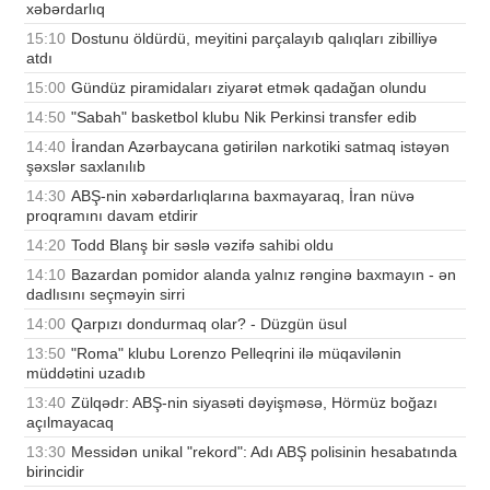
xəbərdarlıq
15:10
Dostunu öldürdü, meyitini parçalayıb qalıqları zibilliyə
atdı
15:00
Gündüz piramidaları ziyarət etmək qadağan olundu
14:50
"Sabah" basketbol klubu Nik Perkinsi transfer edib
14:40
İrandan Azərbaycana gətirilən narkotiki satmaq istəyən
şəxslər saxlanılıb
14:30
ABŞ-nin xəbərdarlıqlarına baxmayaraq, İran nüvə
proqramını davam etdirir
14:20
Todd Blanş bir səslə vəzifə sahibi oldu
14:10
Bazardan pomidor alanda yalnız rənginə baxmayın - ən
dadlısını seçməyin sirri
14:00
Qarpızı dondurmaq olar? - Düzgün üsul
13:50
"Roma" klubu Lorenzo Pelleqrini ilə müqavilənin
müddətini uzadıb
13:40
Zülqədr: ABŞ-nin siyasəti dəyişməsə, Hörmüz boğazı
açılmayacaq
13:30
Messidən unikal "rekord": Adı ABŞ polisinin hesabatında
birincidir