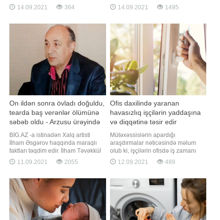
Zədələnmiş, çatlamış dodaq
zəifləməsi) riskinin 44 faiz arta
14.09.2021
364
14.09.2021
1495
toxumasını bərpa edir. - Dodaqları
biləcəyini göstərib. -a istinadən
nəmləndirir və onlara yumuşaqliq
bildirir ki, araşdırmada kolbasa,
bəxş edir. - Günəş şualarina qarşı
kabab və burger kimi qidaların orta
qoruma təmin edən dodaq baxım
və daha yuxarı yaşlarda beyin
məhsuludur
sağlamlığın
On ildən sonra övladı doğuldu,
Ofis daxilində yaranan
tearda baş verənlər ölümünə
havasızlıq işçilərin yaddaşına
səbəb oldu - Arzusu ürəyində
və diqqətinə təsir edir
qalan Xalq artistimiz
BİG.AZ -a istinadən Xalq artisti
Mütəxəssislərin apardığı
İlham Əsgərov haqqında maraqlı
araşdırmalar nəticəsində məlum
faktları təqdim edir. İlham Təvəkkül
olub ki, işçilərin ofisdə iş zamanı
oğlu Əsgərov 16 iyul 1958-ci ildə
yorğunluğunun və halsızlığının əsas
11.09.2021
2055
12.09.2021
489
Masallı rayonunun Xançobançı
bir vacib səbəbi var. Belə ki, bu
kəndində anadan olub. Hələ
səbəb təkcə işçilərin işləmək
uşaqlıq illərindən teatra həvəs
istəməməsi ilə əlaqədar deyil.
göstərib. Məktəb illərində ilk dəfə
Söhbət iş yerində olan havasız
səhnəyə 9-cu sinifdə çıxıb. O, Abbas
şəraitdir. ABŞ-dan olan tədqiqatçılar
Səhəti
işçiləri