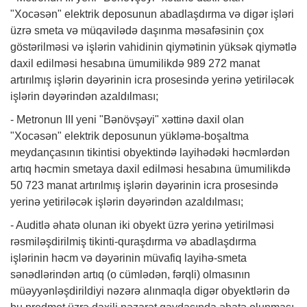
"Xocəsən" elektrik deposunun abadlaşdırma və digər işləri
üzrə smeta və müqavilədə daşınma məsafəsinin çox
göstərilməsi və işlərin vahidinin qiymətinin yüksək qiymətlə
daxil edilməsi hesabına ümumilikdə 989 272 manat
artırılmış işlərin dəyərinin icra prosesində yerinə yetiriləcək
işlərin dəyərindən azaldılması;
- Metronun III yeni "Bənövşəyi" xəttinə daxil olan
"Xocəsən" elektrik deposunun yükləmə-boşaltma
meydançasının tikintisi obyektində layihədəki həcmlərdən
artıq həcmin smetaya daxil edilməsi hesabına ümumilikdə
50 723 manat artırılmış işlərin dəyərinin icra prosesində
yerinə yetiriləcək işlərin dəyərindən azaldılması;
- Auditlə əhatə olunan iki obyekt üzrə yerinə yetirilməsi
rəsmiləşdirilmiş tikinti-quraşdırma və abadlaşdırma
işlərinin həcm və dəyərinin müvafiq layihə-smeta
sənədlərindən artıq (o cümlədən, fərqli) olmasının
müəyyənləşdirildiyi nəzərə alınmaqla digər obyektlərin də