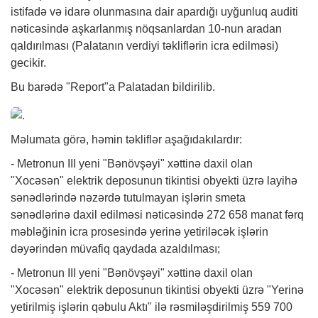
istifadə və idarə olunmasına dair apardığı uyğunluq auditi
nəticəsində aşkarlanmış nöqsanlardan 10-nun aradan
qaldırılması (Palatanın verdiyi təkliflərin icra edilməsi)
gecikir.
Bu barədə "Report"a Palatadan bildirilib.
Məlumata görə, həmin təkliflər aşağıdakılardır:
- Metronun III yeni "Bənövşəyi" xəttinə daxil olan
"Xocəsən" elektrik deposunun tikintisi obyekti üzrə layihə
sənədlərində nəzərdə tutulmayan işlərin smeta
sənədlərinə daxil edilməsi nəticəsində 272 658 manat fərq
məbləğinin icra prosesində yerinə yetiriləcək işlərin
dəyərindən müvafiq qaydada azaldılması;
- Metronun III yeni "Bənövşəyi" xəttinə daxil olan
"Xocəsən" elektrik deposunun tikintisi obyekti üzrə "Yerinə
yetirilmiş işlərin qəbulu Aktı" ilə rəsmiləşdirilmiş 559 700