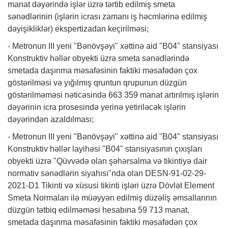
manat dəyərində işlər üzrə tərtib edilmiş smeta
sənədlərinin (işlərin icrası zamanı iş həcmlərinə edilmiş
dəyişikliklər) ekspertizadan keçirilməsi;
- Metronun III yeni "Bənövşəyi" xəttinə aid "B04" stansiyası
Konstruktiv həllər obyekti üzrə smeta sənədlərində
smetada daşınma məsafəsinin faktiki məsafədən çox
göstərilməsi və yığılmış qruntun qrupunun düzgün
göstərilməməsi nəticəsində 663 359 manat artırılmış işlərin
dəyərinin icra prosesində yerinə yetiriləcək işlərin
dəyərindən azaldılması;
- Metronun III yeni "Bənövşəyi" xəttinə aid "B04" stansiyası
Konstruktiv həllər layihəsi "B04" stansiyasının çıxışları
obyekti üzrə "Qüvvədə olan şəhərsalma və tikintiyə dair
normativ sənədlərin siyahısı"nda olan DESN-91-02-29-
2021-D1 Tikinti və xüsusi tikinti işləri üzrə Dövlət Element
Smeta Normaları ilə müəyyən edilmiş düzəliş əmsallarının
düzgün tətbiq edilməməsi hesabına 59 713 manat,
smetada daşınma məsafəsinin faktiki məsafədən çox