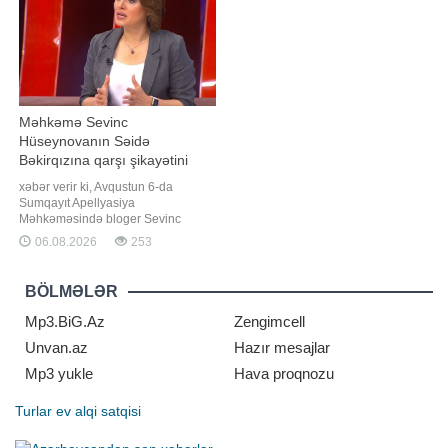
onun necə tətbiq edilməsində
Məhkəmə Sevinc
Hüseynovanın Səidə
Bəkirqızına qarşı şikayətini
təmin etmədi
xəbər verir ki, Avqustun 6-da
Sumqayıt Apellyasiya
Məhkəməsində bloger Sevinc
Hüseynovanın jurnalist Səidə
06.08.2026
253
Bəkirqızına qarşı xüsusi ittiham
qaydasında verdiyi şikayət üzrə
apellyasiya baxışı keçirilib.
BÖLMƏLƏR
Jurnalistin vəkili Yaqub Nəcəfli -a
açıqlamasında bildirib ki, məhkəmə
Mp3.BiG.Az
Zengimcell
apellyasiya şikayətini təmi
Unvan.az
Hazır mesajlar
Mp3 yukle
Hava proqnozu
Turlar
ev alqi satqisi