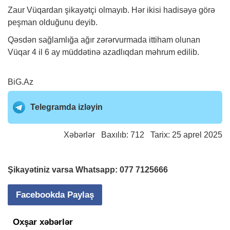
Zaur Vüqardan şikayətçi olmayıb. Hər ikisi hadisəyə görə
peşman olduğunu deyib.
Qəsdən sağlamlığa ağır zərərvurmada ittiham olunan
Vüqar 4 il 6 ay müddətinə azadlıqdan məhrum edilib.
BiG.Az
Telegramda izləyin
Xəbərlər
Baxılıb: 712 Tarix: 25 aprel 2025
Şikayətiniz varsa Whatsapp:
077 7125666
Facebookda Paylaş
Oxşar xəbərlər