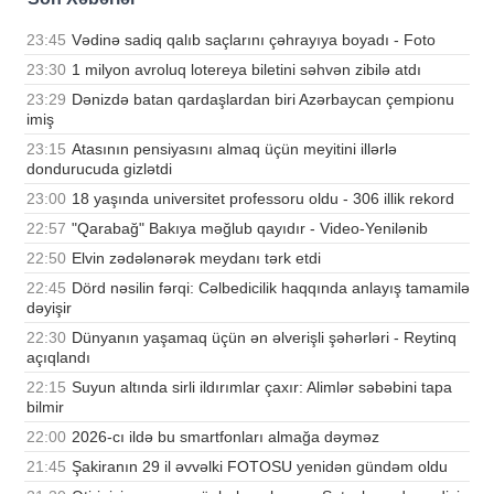
23:45
Vədinə sadiq qalıb saçlarını çəhrayıya boyadı - Foto
23:30
1 milyon avroluq lotereya biletini səhvən zibilə atdı
23:29
Dənizdə batan qardaşlardan biri Azərbaycan çempionu
imiş
23:15
Atasının pensiyasını almaq üçün meyitini illərlə
dondurucuda gizlətdi
23:00
18 yaşında universitet professoru oldu - 306 illik rekord
22:57
"Qarabağ" Bakıya məğlub qayıdır - Video-Yenilənib
22:50
Elvin zədələnərək meydanı tərk etdi
22:45
Dörd nəsilin fərqi: Cəlbedicilik haqqında anlayış tamamilə
dəyişir
22:30
Dünyanın yaşamaq üçün ən əlverişli şəhərləri - Reytinq
açıqlandı
22:15
Suyun altında sirli ildırımlar çaxır: Alimlər səbəbini tapa
bilmir
22:00
2026-cı ildə bu smartfonları almağa dəyməz
21:45
Şakiranın 29 il əvvəlki FOTOSU yenidən gündəm oldu