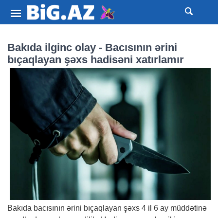
Bakıda ilginc olay - Bacısının ərini
bıçaqlayan şəxs hadisəni xatırlamır
Bakıda bacısının ərini bıçaqlayan şəxs 4 il 6 ay müddətinə