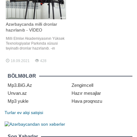
Azərbaycanda milli dronlar
hazırlanıb - VİDEO
Milli Elmlər Akademiyasının Yüksək
Texnologiyalar Parkında xüsusi
təyinatlı dronlar hazırlanıb. -ın
məlumatına görə, pilotsuz uçuş
aparatları sifarişlər əsasında yerli
18.09.2021
428
mütəxəssislər tərəfindən hazırlanıb.
Dronlari uçuş vaxtları, yükdaşıma və
küləyə davamlılığı ilə fərqlənir.
BÖLMƏLƏR
Həmçinin uçuş trayektoriyasını
Mp3.BiG.Az
Zengimcell
Unvan.az
Hazır mesajlar
Mp3 yukle
Hava proqnozu
Turlar
ev alqi satqisi
Son Xəbərlər