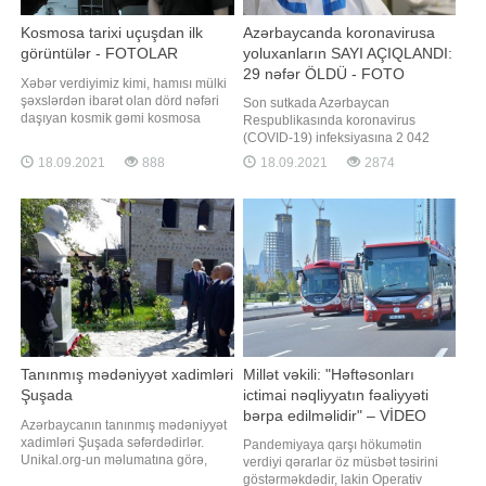
Kosmosa tarixi uçuşdan ilk
Azərbaycanda koronavirusa
görüntülər - FOTOLAR
yoluxanların SAYI AÇIQLANDI:
29 nəfər ÖLDÜ - FOTO
Xəbər verdiyimiz kimi, hamısı mülki
şəxslərdən ibarət olan dörd nəfəri
Son sutkada Azərbaycan
daşıyan kosmik gəmi kosmosa
Respublikasında koronavirus
göndərilib. "Qafqazinfo" xəbər verir
(COVID-19) infeksiyasına 2 042
ki, "SpaceX" kosmos turistlərinin ilk
yeni yoluxma faktı qeydə alınıb, 3
18.09.2021
888
18.09.2021
2874
görüntülərini yayımlayıb. Həmin
224 nəfər müalicə olunaraq sağalıb.
görüntüləri təqdim edirik:
Nazirlər Kabineti yanında Operativ
Qərargahdan verilən məlumata
görə, COVID-19 üçün götürülən
analiz nümunələri müsbət çıxmış 29
nəfər vəfat edib. İndiyədə
Tanınmış mədəniyyət xadimləri
Millət vəkili: "Həftəsonları
Şuşada
ictimai nəqliyyatın fəaliyyəti
bərpa edilməlidir" – VİDEO
Azərbaycanın tanınmış mədəniyyət
xadimləri Şuşada səfərdədirlər.
Pandemiyaya qarşı hökumətin
Unikal.org-un məlumatına görə,
verdiyi qərarlar öz müsbət təsirini
mədəniyyət xadimləri Şuşaya səfər
göstərməkdədir, lakin Operativ