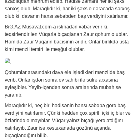
azadlıqdan məhrum edilib. Hadisə zamanı hər iki şəxs
sərxoş olub. Maraqlıdır ki, hər iki şəxs o dərəcədə sərxoş
olub ki, davanın hansı səbəbdən baş verdiyini xatırlamır.
BiG.AZ
Musavat.com-a istinadən
xəbər
verir ki,
təqsirləndirilən Vüqarla bıçaqlanan Zaur qohum olublar.
Həm də Zaur Vüqarın bacısının əridir. Onlar birlikdə usta
kimi mənzil təmiri ilə məşğul olublar.
Qohumlar arasındakı dava elə işlədikləri mənzildə baş
verib. Onlar işdən sonra ev sahibi ilə süfrə arxasına
əyləşiblər. Yeyib-içəndən sonra aralarında mübahisə
yaranıb.
Maraqlıdır ki, heç biri hadisənin hansı səbəbə görə baş
verdiyini xatırlamır. Çünki həddən çox spirtli içki içiblər və
özlərində olmayıblar. Vüqar yalnız bıçağı yerə atdığını
xatırlayıb. Zaur isə xəstəxanada gözünü açanda
bıçaqlandığını bilib.