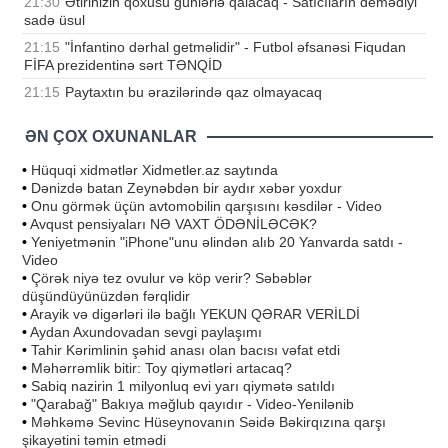
21:30
Ətirinizin qoxusu günlərlə qalacaq - Satıcıların demədiyi
sadə üsul
21:15
"İnfantino dərhal getməlidir" - Futbol əfsanəsi Fiqudan
FİFA prezidentinə sərt TƏNQİD
21:15
Paytaxtın bu ərazilərində qaz olmayacaq
ƏN ÇOX OXUNANLAR
•
Hüquqi xidmətlər Xidmetler.az saytında
•
Dənizdə batan Zeynəbdən bir aydır xəbər yoxdur
•
Onu görmək üçün avtomobilin qarşısını kəsdilər - Video
•
Avqust pensiyaları NƏ VAXT ÖDƏNİLƏCƏK?
•
Yeniyetmənin "iPhone"unu əlindən alıb 20 Yanvarda satdı -
Video
•
Çörək niyə tez ovulur və köp verir? Səbəblər
düşündüyünüzdən fərqlidir
•
Arayik və digərləri ilə bağlı YEKUN QƏRAR VERİLDİ
•
Aydan Axundovadan sevgi paylaşımı
•
Tahir Kərimlinin şəhid anası olan bacısı vəfat etdi
•
Məhərrəmlik bitir: Toy qiymətləri artacaq?
•
Sabiq nazirin 1 milyonluq evi yarı qiymətə satıldı
•
"Qarabağ" Bakıya məğlub qayıdır - Video-Yenilənib
•
Məhkəmə Sevinc Hüseynovanın Səidə Bəkirqızına qarşı
şikayətini təmin etmədi