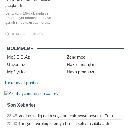
İstirahət gününün havası
açıqlandı
Sentyabrın 19-da Bakıda və
Abşeron yarımadasında hava
şəraitinin əsasən yağmursuz
keçəcəyi gözlənilir. Bu barədə -a
Milli Hidrometeorologiya
18.09.2021
459
Xidmətindən məlumat verilib.
Bildirilib ki, şimal-qərb küləyi
gündüz cənub-şərq küləyi ilə əvəz
BÖLMƏLƏR
olunacaq. Havanın temperaturu
gecə 18-21 isti, gündüz 25-28 isti
Mp3.BiG.Az
Zengimcell
Unvan.az
Hazır mesajlar
Mp3 yukle
Hava proqnozu
Turlar
ev alqi satqisi
Son Xəbərlər
23:45
Vədinə sadiq qalıb saçlarını çəhrayıya boyadı - Foto
23:30
1 milyon avroluq lotereya biletini səhvən zibilə atdı