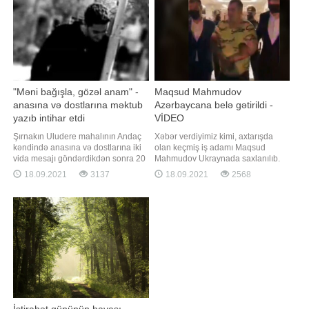
də bəzi Rusiy
"Məni bağışla, gözəl anam" -
Maqsud Mahmudov
anasına və dostlarına məktub
Azərbaycana belə gətirildi -
yazıb intihar etdi
VİDEO
Şırnakın Uludere mahalının Andaç
Xəbər verdiyimiz kimi, axtarışda
kəndində anasına və dostlarına iki
olan keçmiş iş adamı Maqsud
vida mesajı göndərdikdən sonra 20
Mahmudov Ukraynada saxlanılıb.
yaşlı bir gənc 35 metr yüksəklikdəki
"Qafqazinfo" Maqsud Mahmudovun
18.09.2021
3137
18.09.2021
2568
uçurumdan tullanaraq intihar edib.
Azərbaycana deportasiya
Anasına göndərdiyi mesajda gəncin
edilməsinin görüntülərini əldə edib.
"Məni bağışla, gözəl anam.
Videodan görünür ki, o,
Qardaşlarıma və dostlarıma vaxt
aeroportdan Daxili İşlər Nazirliyi
ayırmadan köçüb getdim"
əməkdaşları tərəfindən maşına
yerləşdirilərək aidiyyət