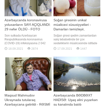
Azərbaycanda koronavirusa
Soğan şirəsinin unikal
yoluxanların SAYI AÇIQLANDI:
müalicəvi xüsusiyyətləri -
29 nəfər ÖLDÜ - FOTO
Damarları təmizləyir,
xərçəngdən qoruyur
Son sutkada Azərbaycan
Soğan şirəsi qədim zamanlardan
Respublikasında koronavirus
xalq təbabətində bir çox
(COVID-19) infeksiyasına 2 042
xəstəliklərin müalicəsində istifadə
yeni yoluxma faktı qeydə alınıb, 3
olunur. Soğanı və soğan şirəsini
18.09.2021
2874
17.09.2021
1447
224 nəfər müalicə olunaraq sağalıb.
"təbii antibiotik" adlandırırlar.
Nazirlər Kabineti yanında Operativ
Qədimdə irinli yaralar və müxtəlif
Qərargahdan verilən məlumata
bakterial infeksiyaların
görə, COVID-19 üçün götürülən
müalicəsində soğan şirəsi çox
analiz nümunələri müsbət çıxmış 29
geniş istifadə olunurdu. Bu haqda
nəfər vəfat edib. İndiyədə
məlumatla
Maqsud Mahmudov
Azərbaycanda BƏDBƏXT
Ukraynada tutularaq
HADİSƏ: Uşaq əlini yuyarkən
Azərbaycana gətirildi - RƏSMİ
su kanalında batıb