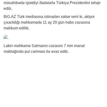
müsahibədə işlətdiyi ifadələrlə Türkiyə Prezidentini təhqir
edib.
BiG.AZ
Türk mediasına istinadən
xəbər
verir ki, aktyor
çıxarıldığı məhkəmədə 11 ay 20 gün həbs cəzasına
məhkum edilib.
Lakin məhkəmə Salmanın cəzasını 7 min manat
məbləğində pul cəriməsi ilə əvəz edib.