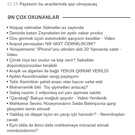
21:15
Paytaxtın bu ərazilərində qaz olmayacaq
ƏN ÇOX OXUNANLAR
•
Hüquqi xidmətlər Xidmetler.az saytında
•
Dənizdə batan Zeynəbdən bir aydır xəbər yoxdur
•
Onu görmək üçün avtomobilin qarşısını kəsdilər - Video
•
Avqust pensiyaları NƏ VAXT ÖDƏNİLƏCƏK?
•
Yeniyetmənin "iPhone"unu əlindən alıb 20 Yanvarda satdı -
Video
•
Çörək niyə tez ovulur və köp verir? Səbəblər
düşündüyünüzdən fərqlidir
•
Arayik və digərləri ilə bağlı YEKUN QƏRAR VERİLDİ
•
Aydan Axundovadan sevgi paylaşımı
•
Tahir Kərimlinin şəhid anası olan bacısı vəfat etdi
•
Məhərrəmlik bitir: Toy qiymətləri artacaq?
•
Sabiq nazirin 1 milyonluq evi yarı qiymətə satıldı
•
"Qarabağ" Bakıya məğlub qayıdır - Video-Yenilənib
•
Məhkəmə Sevinc Hüseynovanın Səidə Bəkirqızına qarşı
şikayətini təmin etmədi
•
Yaddaş və diqqət üçün ən yaxşı içki hansıdır? - Nevroloqdan
cavab
•
Eyni iddia ilə ikinci dəfə məhkəməyə müraciət etmək
mümkündürmü?