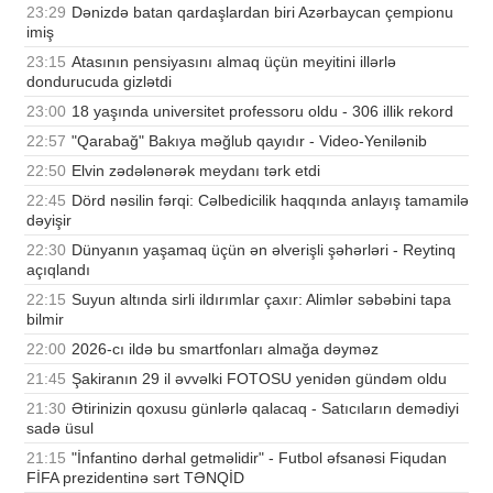
23:29
Dənizdə batan qardaşlardan biri Azərbaycan çempionu
imiş
23:15
Atasının pensiyasını almaq üçün meyitini illərlə
dondurucuda gizlətdi
23:00
18 yaşında universitet professoru oldu - 306 illik rekord
22:57
"Qarabağ" Bakıya məğlub qayıdır - Video-Yenilənib
22:50
Elvin zədələnərək meydanı tərk etdi
22:45
Dörd nəsilin fərqi: Cəlbedicilik haqqında anlayış tamamilə
dəyişir
22:30
Dünyanın yaşamaq üçün ən əlverişli şəhərləri - Reytinq
açıqlandı
22:15
Suyun altında sirli ildırımlar çaxır: Alimlər səbəbini tapa
bilmir
22:00
2026-cı ildə bu smartfonları almağa dəyməz
21:45
Şakiranın 29 il əvvəlki FOTOSU yenidən gündəm oldu
21:30
Ətirinizin qoxusu günlərlə qalacaq - Satıcıların demədiyi
sadə üsul
21:15
"İnfantino dərhal getməlidir" - Futbol əfsanəsi Fiqudan
FİFA prezidentinə sərt TƏNQİD