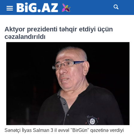
Aktyor prezidenti təhqir etdiyi üçün
cəzalandırıldı
Sənətçi İlyas Salman 3 il əvvəl "BirGün" qəzetinə verdiyi