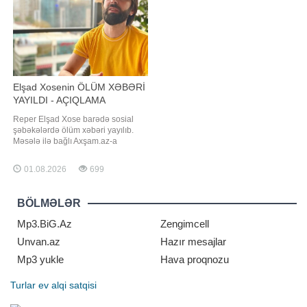
getməyi planlaşdırırsınızsa, xüsusil
diqqət çəkən sənətçinin paylaşımın
Elşad Xosenin ÖLÜM XƏBƏRİ
YAYILDI - AÇIQLAMA
Reper Elşad Xose barədə sosial
şəbəkələrdə ölüm xəbəri yayılıb.
Məsələ ilə bağlı Axşam.az-a
danışan reper Dado yayılan
məlumatın həqiqəti əks
01.08.2026
699
etdirmədiyini bildirib. "Elşadın
yaxınları ilə danışmışam. Hər şey
qaydasındadır, sağ-salamatdır.
BÖLMƏLƏR
Ölməyib. Yaxın vaxtlarda Elşad özü
də bununla bağlı açıqlam
Mp3.BiG.Az
Zengimcell
Unvan.az
Hazır mesajlar
Mp3 yukle
Hava proqnozu
Turlar
ev alqi satqisi