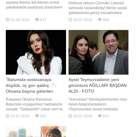
uşaqlıq illərinə aid fotoları sosial
Hollivud ulduzu Cennifer Lopesin
şəbəkələrdə yayılaraq izləyicilərin
səhnədə səsləndirdiyi fikirlər sosial
diqqətini çəkib. BİG.AZ -a istinadla
şəbəkələrdə geniş müzakirələrə
xəbər verir ki, paylaşılan arxiv
səbəb olub. İzləyicilər ifaçının
01.08.2026
637
26.07.2026
409
şəkillərində məşhur müğənnilər,
münasibətlər və həqiqi dəyərlərlə
aktyor və aktrisalar, aparıcılar, eləcə
bağlı emosional monoloquna
də digər sənət nümayəndələrinin
xüsusi diqqət yetiriblər. Onun çıxışı
illər əvvəl çəkilmi
birmənalı qarşılanmayıb: bir qrup
istifadəçi ulduzun fikirlərini
dəstəkləs
"Batumidə xəstəxanaya
Aysel Teymurzadənin yeni
düşdük, üç gün qaldıq..." -
görüntüsü AĞILLARI BAŞDAN
Oksana başına gələnləri
ALDI - FOTO
danışdı
Rəqqasə Oksana Rəsulova
"Avroviziya" təmsilçilərimizdən olan
Batumidə xoşagəlməz hadisələrlə
Aysel Adıgözəlzadənin
üzləşib. "Qafqazinfo" xəbər verir ki,
(Teymurzadə) sosial mediada
bu barədə rəqqasə sosial şəbəkə
paylaşımı ilə maraq doğurub. xəbər
24.07.2026
562
26.07.2026
647
hesabında paylaşım edib. O ailəsi
verir ki, ifaçı yeni görüntülərini
ilə birgə keçirdiyi 6 günlük Batumi
instaqram hesabında paylaşıb.
tətilində qaldıqları hoteldən
Aysel dərin yarıqlı ağ libasda göz
şikayətlənib: "Əgər Batumiyə
oxşayıb. Zərifliyi və gözəlliyi ilə