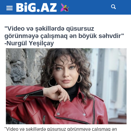
"Video və şəkillərdə qüsursuz
görünməyə çalışmaq ən böyük səhvdir"
-Nurgül Yeşilçay
"Video və şəkillərdə qüsursuz görünməyə çalışmaq ən