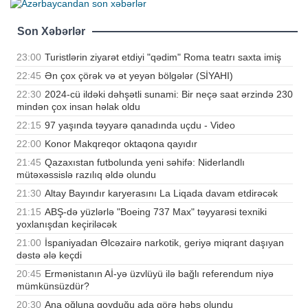
Son Xəbərlər
23:00
Turistlərin ziyarət etdiyi "qədim" Roma teatrı saxta imiş
22:45
Ən çox çörək və ət yeyən bölgələr (SİYAHI)
22:30
2024-cü ildəki dəhşətli sunami: Bir neçə saat ərzində 230
mindən çox insan həlak oldu
22:15
97 yaşında təyyarə qanadında uçdu - Video
22:00
Konor Makqreqor oktaqona qayıdır
21:45
Qazaxıstan futbolunda yeni səhifə: Niderlandlı
mütəxəssislə razılıq əldə olundu
21:30
Altay Bayındır karyerasını La Liqada davam etdirəcək
21:15
ABŞ-də yüzlərlə "Boeing 737 Max" təyyarəsi texniki
yoxlanışdan keçiriləcək
21:00
İspaniyadan Əlcəzairə narkotik, geriyə miqrant daşıyan
dəstə ələ keçdi
20:45
Ermənistanın Aİ-yə üzvlüyü ilə bağlı referendum niyə
mümkünsüzdür?
20:30
Ana oğluna qoyduğu ada görə həbs olundu