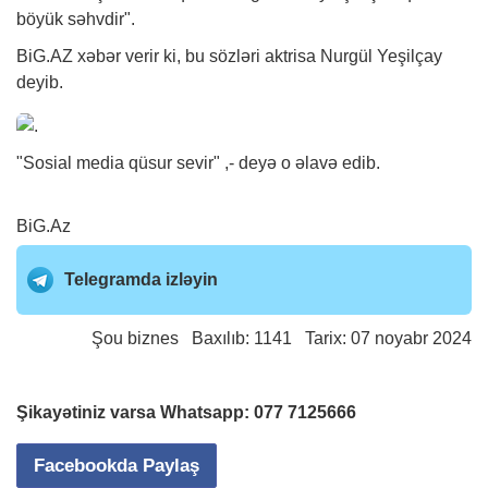
böyük səhvdir".
BiG.AZ
xəbər
verir ki, bu sözləri aktrisa Nurgül Yeşilçay
deyib.
"Sosial media qüsur sevir" ,- deyə o əlavə edib.
BiG.Az
Telegramda izləyin
Şou biznes
Baxılıb: 1141 Tarix: 07 noyabr 2024
Şikayətiniz varsa Whatsapp:
077 7125666
Facebookda Paylaş