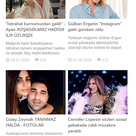
"İstirahət burnumuzdan gəldi" -
Gülbən Ergənin "Instagram"
Ayan XOŞAGƏLMƏZ HADİSƏ
gəliri gündəm oldu
İLƏ ÜZLƏŞDİ
Türkiyəli müğənni Gülbən Ergən
sosial şəbəkədə aktivləşdirdiyi
Müğənni Ayan Babakişiyeva
ödənişli abunə sistemi ilə diqqət
istirahət zamanı xoşagəlməz hadisə
çəkib. BİG.AZ -a istinadən xəbər
ilə üzləşib. İfaçı mobil telefonunu
verir ki, sənətçi bir müddət əvvəl
istirahətdən qayıdarkən Antalyada
19.07.2026
630
02.08.2026
273
"Instagram" hesabında aylıq 79,99
hava limanında unutduğunu bildirib.
Türkiyə lirəsi (təxminən 2 manat 86
Ayan qeyd edib ki, buna görə
qəpik) məbləğində ödənişli abunə
istirahətlərinin zövqü yarımçıq qalıb.
funksiyasını istifadəy
"Selena sağ olsun. Telefon Antalya
hava limanında qalıb. Bütü
Gülay Zeynallı TANINMAZ
Cennifer Lopesin sözləri sosial
HALDA - FOTOLAR
şəbəkədə ciddi müzakirə
yaratdı
Azərbaycanın tanınmış simalarının