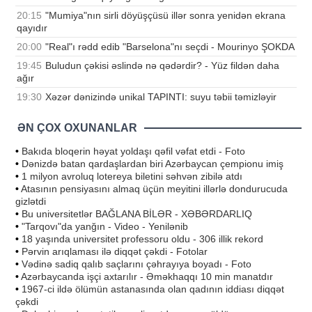
20:15
"Mumiya"nın sirli döyüşçüsü illər sonra yenidən ekrana
qayıdır
20:00
"Real"ı rədd edib "Barselona"nı seçdi - Mourinyo ŞOKDA
19:45
Buludun çəkisi əslində nə qədərdir? - Yüz fildən daha
ağır
19:30
Xəzər dənizində unikal TAPINTI: suyu təbii təmizləyir
ƏN ÇOX OXUNANLAR
•
Bakıda bloqerin həyat yoldaşı qəfil vəfat etdi - Foto
•
Dənizdə batan qardaşlardan biri Azərbaycan çempionu imiş
•
1 milyon avroluq lotereya biletini səhvən zibilə atdı
•
Atasının pensiyasını almaq üçün meyitini illərlə dondurucuda
gizlətdi
•
Bu universitetlər BAĞLANA BİLƏR - XƏBƏRDARLIQ
•
"Tarqovı"da yanğın - Video - Yenilənib
•
18 yaşında universitet professoru oldu - 306 illik rekord
•
Pərvin arıqlaması ilə diqqət çəkdi - Fotolar
•
Vədinə sadiq qalıb saçlarını çəhrayıya boyadı - Foto
•
Azərbaycanda işçi axtarılır - Əməkhaqqı 10 min manatdır
•
1967-ci ildə ölümün astanasında olan qadının iddiası diqqət
çəkdi