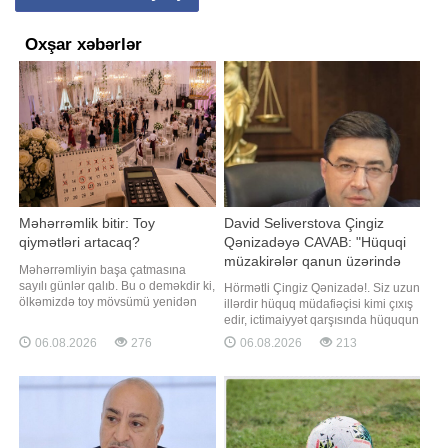
Oxşar xəbərlər
Məhərrəmlik bitir: Toy
David Seliverstova Çingiz
qiymətləri artacaq?
Qənizadəyə CAVAB: "Hüquqi
müzakirələr qanun üzərində
Məhərrəmliyin başa çatmasına
qurulmalıdır"
sayılı günlər qalıb. Bu o deməkdir ki,
Hörmətli Çingiz Qənizadə!. Siz uzun
ölkəmizdə toy mövsümü yenidən
illərdir hüquq müdafiəçisi kimi çıxış
canlanmağa başlayacaq.
edir, ictimaiyyət qarşısında hüququn
Evlənməyə hazırlaşan cütlükləri ən
aliliyini, qanunçuluğu və
06.08.2026
276
06.08.2026
213
çox maraqlandıran məsələlərdən
Konstitusiyanın prinsiplərini
biri şadlıq saraylarında qiymətlərin
müdafiə etdiyinizi bəyan edirsiniz.
dəyişib-dəyişməməsi, eləcə də
Məhz buna görə də cəmiyyət sizdən
uyğun tarix tapmağın
hər bir məsələyə hüquqi meyarlarla
mümkünlüyüdür. Bəs real duru
yanaşmağı gözləyir. Azərbayca