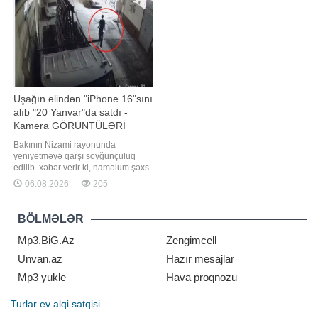
şəraitinin müşahidə ediləcəyini
xəstələrinin işidir, evlənmək üçün
nəzərə alaraq, Fövqəladə Hallar
dəli olmaq lazımdır" sözləri tənqid
Nazirliy
olunub
Uşağın əlindən "iPhone 16"sını
alıb "20 Yanvar"da satdı -
Kamera GÖRÜNTÜLƏRİ
Bakının Nizami rayonunda
yeniyetməyə qarşı soyğunçuluq
edilib. xəbər verir ki, naməlum şəxs
zərərçəkənin əlində olan, dəyəri
06.08.2026
205
1750 manat təşkil edən "iPhone 16"
mobil telefonu alaraq hadisə
yerindən uzaqlaşıb. Nizami Rayon
BÖLMƏLƏR
Polis İdarəsinin 24-cü Polis
Şöbəsinin əməkdaşlarının
Mp3.BiG.Az
Zengimcell
keçirdikləri tədbirlərl
Unvan.az
Hazır mesajlar
Mp3 yukle
Hava proqnozu
Turlar
ev alqi satqisi