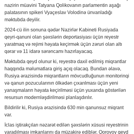
nazirin müavini Tatyana Qolikovanın parlamentin aşağı
palatasının spikeri Vyaçeslav Volodinə ünvanladığı
məktubda deyilir.
2024-cü ilin sonuna qədər Nazirlər Kabineti Rusiyada
qeyri-qanuni olan şəxslərin deportasiyası üçün reyestr
yaratmaq və rejimi həyata keçirmək üçün zəruri olan altı
qərar və 11 idarə sərəncamı hazırlayacaq.
Məktubda qeyd olunur ki, reyestrə daxil edilmiş miqrantlar
haqqında məlumatlara giriş açıq olacaq. Bundan əlavə,
Rusiya ərazisində miqrantların mövcudluğunun monitorinqi
və qanun pozucularının ölkədən çıxarılması üçün yeni
yanaşmaların həyata keçirilməsi üçün yuxarıda göstərilən
resursun modernləşdirilməsi planlaşdırılır.
Bildirilir ki, Rusiya ərazisində 630 min qanunsuz miqrant
var.
İclas iştirakçıları nəzarət edilən şəxslərin xüsusi reyestrinin
yaradılması imkanlarını da müzakirə ediblər. Qorovoy qeyd