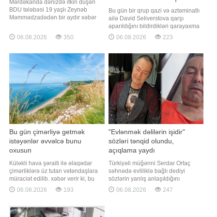
Mərdəkanda dənizdə itkin düşən
müəssisənin qarşısına toplaşdı
BDU tələbəsi 19 yaşlı Zeynəb
Bu gün bir qrup qazi və aztəminatlı
Məmmədzadədən bir aydır xəbər
ailə David Seliverstova qarşı
yoxdur. "Qafqazinfo" xəbər verir ki,
aparıldığını bildirdikləri qarayaxma
bu barədə itkin tələbənin yaxını
kampaniyasına etiraz əlaməti
06.08.2026
350
06.08.2026
223
Üzeyir Eldar Cəfərov sosial şəbəkə
olaraq onun fəaliyyət göstərdiyi
hesabında paylaşım edib. Onun
müəssisənin qarşısına toplaşıb.
sözlərinə görə, bu gün artıq 30 gün
xəbər verir ki, toplaşanlar əllərində
tamam olur ki, Zeynəblə bağl
müxtəlif şüarlar tutaraq, haqqında
yayılan məlumatlarla razı
olmadıqların
Bu gün çimərliyə getmək
"Evlənmək dəlilərin işidir"
istəyənlər əvvəlcə bunu
sözləri tənqid olundu,
oxusun
açıqlama yaydı
Küləkli hava şəraiti ilə əlaqədar
Türkiyəli müğənni Serdar Ortaç
çimərliklərə üz tutan vətəndaşlara
səhnədə evliliklə bağlı dediyi
müraciət edilib. xəbər verir ki, bu
sözlərin yanlış anlaşıldığını
barədə Fövqəladə Hallar Nazirliyi
açıqlayıb. Axşam.az xəbər verir ki,
06.08.2026
193
06.08.2026
247
(FHN) məlumat yayıb. Bildirilib ki,
sənətçi İstanbul Festivalı
gün ərzində Bakıda və Abşeron
çərçivəsində konsert verib. Ortaçın
yarımadasında küləkli hava
səhnədəki "Evlənmək ağıl