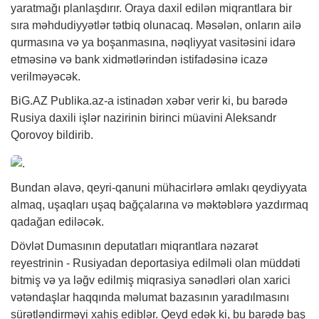
yaratmağı planlaşdırır. Oraya daxil edilən miqrantlara bir
sıra məhdudiyyətlər tətbiq olunacaq. Məsələn, onların ailə
qurmasına və ya boşanmasına, nəqliyyat vasitəsini idarə
etməsinə və bank xidmətlərindən istifadəsinə icazə
verilməyəcək.
BiG.AZ
Publika.az-a istinadən
xəbər
verir ki, bu barədə
Rusiya daxili işlər nazirinin birinci müavini Aleksandr
Qorovoy bildirib.
Bundan əlavə, qeyri-qanuni mühacirlərə əmlakı qeydiyyata
almaq, uşaqları uşaq bağçalarına və məktəblərə yazdırmaq
qadağan ediləcək.
Dövlət Dumasının deputatları miqrantlara nəzarət
reyestrinin - Rusiyadan deportasiya edilməli olan müddəti
bitmiş və ya ləğv edilmiş miqrasiya sənədləri olan xarici
vətəndaşlar haqqında məlumat bazasının yaradılmasını
sürətləndirməyi xahiş ediblər. Qeyd edək ki, bu barədə baş