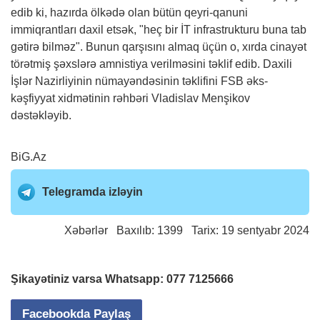
edib ki, hazırda ölkədə olan bütün qeyri-qanuni
immiqrantları daxil etsək, "heç bir İT infrastrukturu buna tab
gətirə bilməz". Bunun qarşısını almaq üçün o, xırda cinayət
törətmiş şəxslərə amnistiya verilməsini təklif edib. Daxili
İşlər Nazirliyinin nümayəndəsinin təklifini FSB əks-
kəşfiyyat xidmətinin rəhbəri Vladislav Menşikov
dəstəkləyib.
BiG.Az
Telegramda izləyin
Xəbərlər
Baxılıb: 1399 Tarix: 19 sentyabr 2024
Şikayətiniz varsa Whatsapp:
077 7125666
Facebookda Paylaş