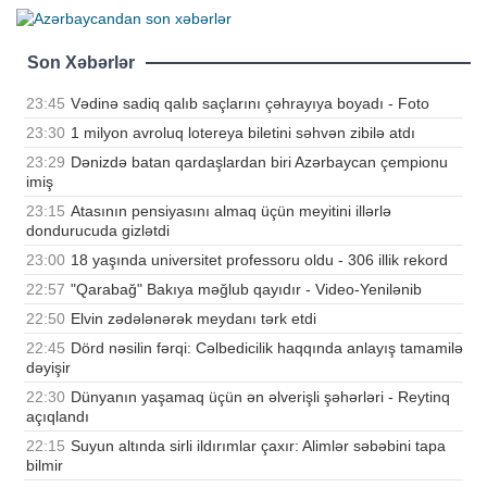
Son Xəbərlər
23:45
Vədinə sadiq qalıb saçlarını çəhrayıya boyadı - Foto
23:30
1 milyon avroluq lotereya biletini səhvən zibilə atdı
23:29
Dənizdə batan qardaşlardan biri Azərbaycan çempionu
imiş
23:15
Atasının pensiyasını almaq üçün meyitini illərlə
dondurucuda gizlətdi
23:00
18 yaşında universitet professoru oldu - 306 illik rekord
22:57
"Qarabağ" Bakıya məğlub qayıdır - Video-Yenilənib
22:50
Elvin zədələnərək meydanı tərk etdi
22:45
Dörd nəsilin fərqi: Cəlbedicilik haqqında anlayış tamamilə
dəyişir
22:30
Dünyanın yaşamaq üçün ən əlverişli şəhərləri - Reytinq
açıqlandı
22:15
Suyun altında sirli ildırımlar çaxır: Alimlər səbəbini tapa
bilmir