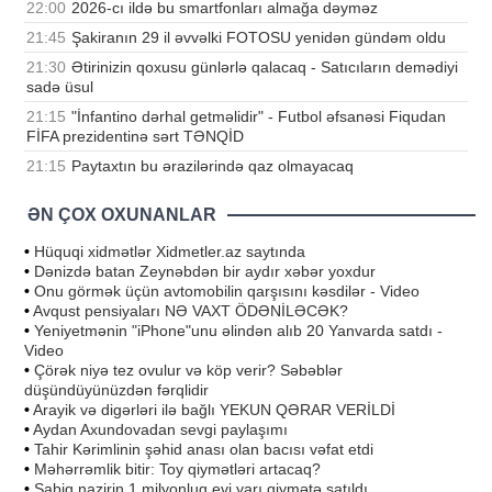
22:00
2026-cı ildə bu smartfonları almağa dəyməz
21:45
Şakiranın 29 il əvvəlki FOTOSU yenidən gündəm oldu
21:30
Ətirinizin qoxusu günlərlə qalacaq - Satıcıların demədiyi
sadə üsul
21:15
"İnfantino dərhal getməlidir" - Futbol əfsanəsi Fiqudan
FİFA prezidentinə sərt TƏNQİD
21:15
Paytaxtın bu ərazilərində qaz olmayacaq
ƏN ÇOX OXUNANLAR
•
Hüquqi xidmətlər Xidmetler.az saytında
•
Dənizdə batan Zeynəbdən bir aydır xəbər yoxdur
•
Onu görmək üçün avtomobilin qarşısını kəsdilər - Video
•
Avqust pensiyaları NƏ VAXT ÖDƏNİLƏCƏK?
•
Yeniyetmənin "iPhone"unu əlindən alıb 20 Yanvarda satdı -
Video
•
Çörək niyə tez ovulur və köp verir? Səbəblər
düşündüyünüzdən fərqlidir
•
Arayik və digərləri ilə bağlı YEKUN QƏRAR VERİLDİ
•
Aydan Axundovadan sevgi paylaşımı
•
Tahir Kərimlinin şəhid anası olan bacısı vəfat etdi
•
Məhərrəmlik bitir: Toy qiymətləri artacaq?
•
Sabiq nazirin 1 milyonluq evi yarı qiymətə satıldı