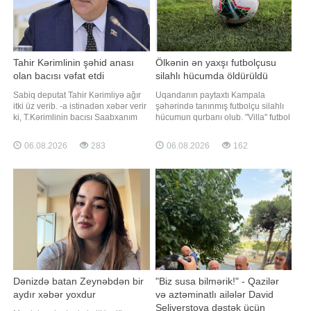
Tahir Kərimlinin şəhid anası
Ölkənin ən yaxşı futbolçusu
olan bacısı vəfat etdi
silahlı hücumda öldürüldü
Sabiq deputat Tahir Kərimliyə ağır
Uqandanın paytaxtı Kampala
itki üz verib. -a istinadən xəbər verir
şəhərində tanınmış futbolçu silahlı
ki, T.Kərimlinin bacısı Saabxanım
hücumun qurbanı olub. "Villa" futbol
uzunsürən xəstəlikdən sonra vəfat
klubunun kapitanı Devid Ovori
edib. Mərhum bu gün Şamaxı şəhər
avqustun 4-ü axşam saatlarında
06.08.2026
283
06.08.2026
162
qəbiristanlığında dəfn olunacaq.
Makindaye rayonunda, yaşadığı
Qeyd edək ki, mərhum həm də
evin yaxınlığında naməlum
şəhid anası olub. Onun oğlu Şahin
şəxslərin hücumuna məruz qalıb.
Seyidov 1989-cu ildə Bakı Dövlə
xəbər verir ki, "Daily Monitor"
Dənizdə batan Zeynəbdən bir
"Biz susa bilmərik!" - Qazilər
aydır xəbər yoxdur
və aztəminatlı ailələr David
Seliverstova dəstək üçün