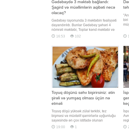
Gədəbəydə 3 məktəb bağlandı:
Dər
Şagird və müəllimlərin aqibəti necə
təh
olacaq?
"Ar
bir
Gədəbəy rayonunda 3 məktəbin fəaliyyəti
müş
dayandırılıb. Bunlar Gədəbəy şəhəri 4
par
nömrəli məktəbi, Toplar kənd məktəbi və
olu
Günəşli kənd məktəbidir. Məlumata görə,
16:53
102
qaz
məktəblərin fəaliyyəti dayandırılarkən
onl
buna səbəb kimi şagird sayının normadan
və 
aşağı olması göstərilib. Bəs bağlanan
məktəblərin şagirdləri təhsillərin
Toyuq döşünü səhv bişirirsiniz: ətin
İsp
şirəli və yumşaq olması üçün nə
ger
etməli
keç
Toyuq döşü yüksək zülal tərkibi, tez
İsp
bişməsi və müxtəlif qarnirlərlə uyğunluğu
Avr
sayəsində ən çox istifadə olunan
reg
məhsullardan biridir. Ancaq bir çox insanın
cin
19:00
1