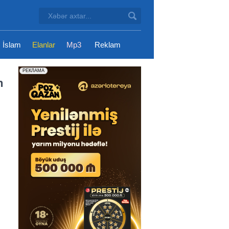
İslam
Elanlar
Mp3
Reklam
n