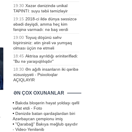
19:30
Xəzər dənizində unikal
TAPINTI: suyu təbii təmizləyir
19:15
2018-ci ildə dünya səssizcə
əbədi dəyişdi, amma heç kim
fərqinə varmadı: nə baş verdi
ə
19:00
Toyuq döşünü səhv
an
bişirirsiniz: ətin şirəli və yumşaq
ı
olması üçün nə etməli
18:45
Aktrisa ayrıldığı ərinitəriflədi:
"Bu nə yaraşıqlılıqdır"
18:30
Ən ağıllı insanların iki qəribə
xüsusiyyəti - Psixoloqlar
AÇIQLAYIR
ƏN ÇOX OXUNANLAR
•
Bakıda bloqerin həyat yoldaşı qəfil
vəfat etdi - Foto
•
Dənizdə batan qardaşlardan biri
r
Azərbaycan çempionu imiş
•
"Qarabağ" Bakıya məğlub qayıdır
- Video-Yenilənib