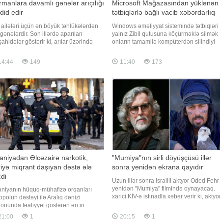
manlara davamlı gənələr arıçılığı
Microsoft Mağazasından yüklənən
did edir
tətbiqlərlə bağlı vacib xəbərdarlıq
ı ailələri üçün ən böyük təhlükələrdən
Windows əməliyyat sistemində tətbiqləri
i gənələrdir. Son illərdə aparılan
yalnız Zibil qutusuna köçürməklə silmək
ahidələr göstərir ki, arılar üzərində
onların tamamilə kompüterdən silindiyi
azitlik edən bəzi gənələr istifadə
anlamına gəlmir. xəbər verir ki, bu barəd
nan dərmanlara qarşı davamlılıq
PCWorld nəşri məlumat yayıb. Nəşrin
14:44
149
11:40
173
anıb. Nəticədə müalicədən sonra
məlumatına görə, Microsoft Mağazasınd
arın sayı arzu olunan səviyyəyə enmir
yüklənən tətbiqləri tam silmək üçün onlar
qısa müddətdə yenidən çoxalır"
"Parametrlər"
aniyadan Əlcəzairə narkotik,
"Mumiya"nın sirli döyüşçüsü illər
iyə miqrant daşıyan dəstə ələ
sonra yenidən ekrana qayıdır
di
Uzun illər sonra israilli aktyor Oded Fehr
yenidən "Mumiya" filmində oynayacaq.
aniyanın hüquq-mühafizə orqanları
xarici KİV-ə istinadla xəbər verir ki, aktyo
opolun dəstəyi ilə Aralıq dənizi
yeni çəkilən filmdə Ardet Bəy obrazını bir
ionunda fəaliyyət göstərən ən iri
daha canlandıracaq. Ekran əsəri klassik
ayətkar qruplaşmalardan birini
21:00
1
20:15
1
trilogiyanın davamı olacaq. Filmdə