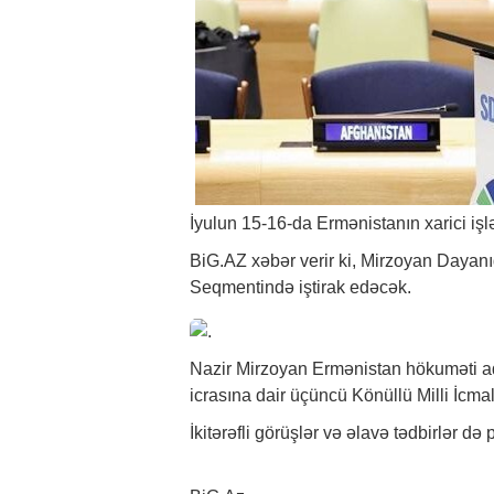
İyulun 15-16-da Ermənistanın xarici işl
BiG.AZ
xəbər
verir ki, Mirzoyan Dayanı
Seqmentində iştirak edəcək.
Nazir Mirzoyan Ermənistan hökuməti ad
icrasına dair üçüncü Könüllü Milli İcm
İkitərəfli görüşlər və əlavə tədbirlər də p