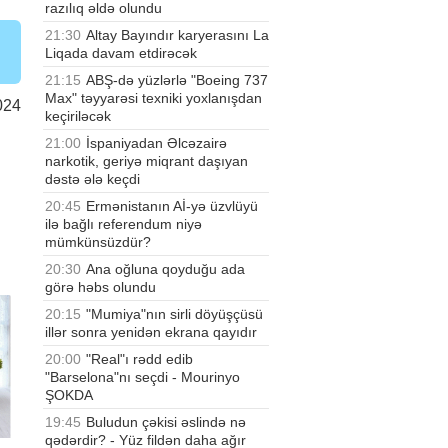
razılıq əldə olundu
21:30
Altay Bayındır karyerasını La
Liqada davam etdirəcək
21:15
ABŞ-də yüzlərlə "Boeing 737
Max" təyyarəsi texniki yoxlanışdan
024
keçiriləcək
21:00
İspaniyadan Əlcəzairə
narkotik, geriyə miqrant daşıyan
dəstə ələ keçdi
20:45
Ermənistanın Aİ-yə üzvlüyü
ilə bağlı referendum niyə
mümkünsüzdür?
20:30
Ana oğluna qoyduğu ada
görə həbs olundu
20:15
"Mumiya"nın sirli döyüşçüsü
illər sonra yenidən ekrana qayıdır
20:00
"Real"ı rədd edib
"Barselona"nı seçdi - Mourinyo
ŞOKDA
19:45
Buludun çəkisi əslində nə
qədərdir? - Yüz fildən daha ağır