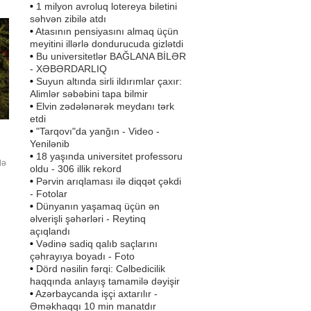
•
1 milyon avroluq lotereya biletini
səhvən zibilə atdı
•
Atasının pensiyasını almaq üçün
meyitini illərlə dondurucuda gizlətdi
•
Bu universitetlər BAĞLANA BİLƏR
- XƏBƏRDARLIQ
•
Suyun altında sirli ildırımlar çaxır:
Alimlər səbəbini tapa bilmir
•
Elvin zədələnərək meydanı tərk
etdi
•
"Tarqovı"da yanğın - Video -
Yenilənib
•
18 yaşında universitet professoru
lə
oldu - 306 illik rekord
•
Pərvin arıqlaması ilə diqqət çəkdi
- Fotolar
•
Dünyanın yaşamaq üçün ən
əlverişli şəhərləri - Reytinq
ıb.
açıqlandı
ən
•
Vədinə sadiq qalıb saçlarını
çəhrayıya boyadı - Foto
•
Dörd nəsilin fərqi: Cəlbedicilik
haqqında anlayış tamamilə dəyişir
•
Azərbaycanda işçi axtarılır -
Əməkhaqqı 10 min manatdır