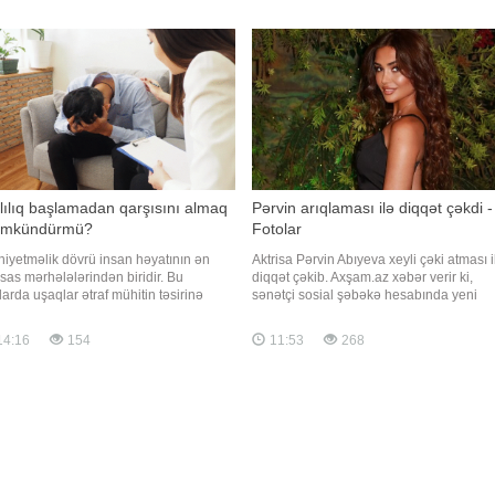
ərsizləşdirib. TASS-a istinadən xəbər
Brendan Freyzer və Reyçel Vays da ilk
ir ki, bu barədə İspaniyanın Mülki
hissələrdək
rdiyası bəyanat yayıb. Məlumata
sən, canilər yüksəksürətli katerlərdən
fad
lılıq başlamadan qarşısını almaq
Pərvin arıqlaması ilə diqqət çəkdi -
mkündürmü?
Fotolar
niyetməlik dövrü insan həyatının ən
Aktrisa Pərvin Abıyeva xeyli çəki atması i
sas mərhələlərindən biridir. Bu
diqqət çəkib. Axşam.az xəbər verir ki,
larda uşaqlar ətraf mühitin təsirinə
sənətçi sosial şəbəkə hesabında yeni
a açıq olur, yeni şeylərə maraq göstərir
fotolarını izləyiciləri ilə bölüşüb.
bəzən düşünmədən riskli qərarlar
Paylaşımlarda onun nəzərəçarpacaq
14:16
154
11:53
268
irlər. Məhz buna görə də narkotik və
dərəcədə arıqladığı diqqətdən yayınmay
ər psixoaktiv maddələrlə ilk tanışlıq
Pərvin bir neçə gün əvvəl də yeni
ər hallarda bu dövrd
görünüşünü nümayiş etdirərək bu nətic