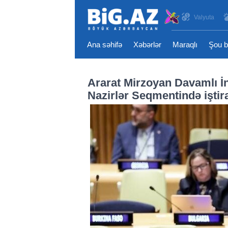
Valyuta
Ana səhifə
Xəbərlər
Maraqlı
Şou b
Ararat Mirzoyan Davamlı İ
Nazirlər Seqmentində işti