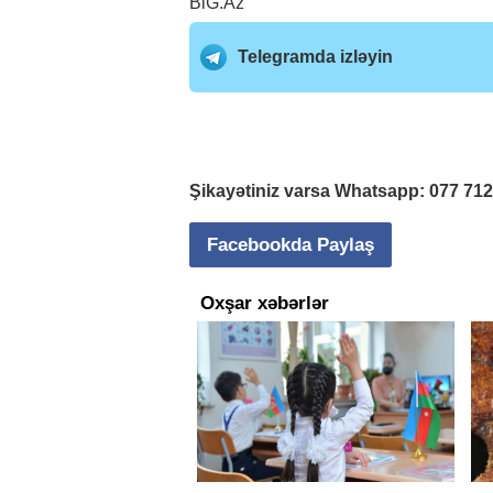
BiG.Az
Telegramda izləyin
Şikayətiniz varsa Whatsapp:
077 71
Facebookda Paylaş
Oxşar xəbərlər