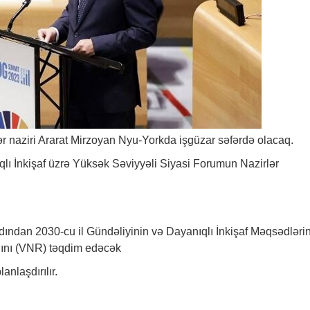
ər naziri Ararat Mirzoyan Nyu-Yorkda işgüzar səfərdə olacaq.
qlı İnkişaf üzrə Yüksək Səviyyəli Siyasi Forumun Nazirlər
ından 2030-cu il Gündəliyinin və Dayanıqlı İnkişaf Məqsədləri
alını (VNR) təqdim edəcək
lanlaşdırılır.