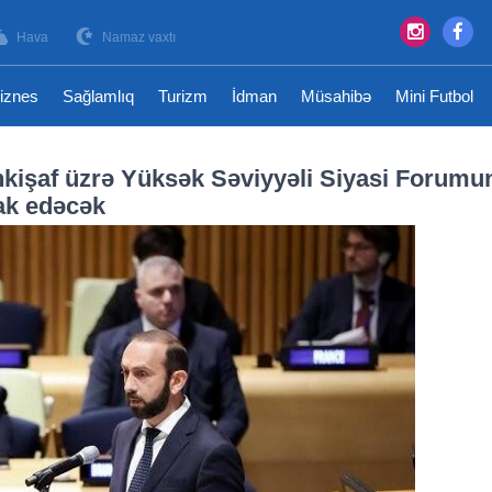
Hava
Namaz vaxtı
iznes
Sağlamlıq
Turizm
İdman
Müsahibə
Mini Futbol
nkişaf üzrə Yüksək Səviyyəli Siyasi Forumu
rak edəcək