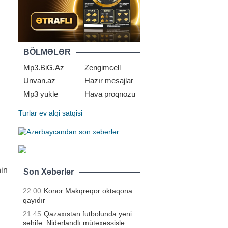
BÖLMƏLƏR
Mp3.BiG.Az
Zengimcell
Unvan.az
Hazır mesajlar
Mp3 yukle
Hava proqnozu
Turlar
ev alqi satqisi
nin
Son Xəbərlər
22:00
Konor Makqreqor oktaqona
qayıdır
21:45
Qazaxıstan futbolunda yeni
səhifə: Niderlandlı mütəxəssislə