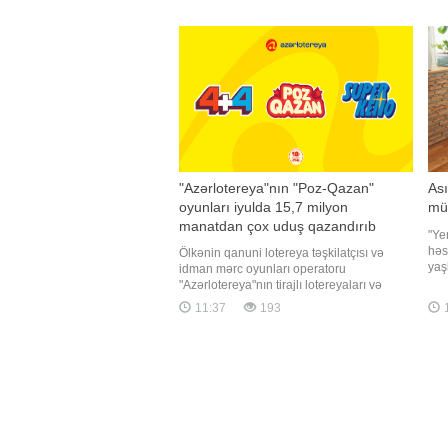
qarşılaşdığı ümumi problem var -
zər
bişdikdən sonra ətin quru və sərt olması.
ver
xarici mediaya istinadən xəbər verir ki,
Qva
bunun qarşısını almaq düşündüyünüzdə
əsa
isti
"Azərlotereya"nın "Poz-Qazan"
Ası
oyunları iyulda 15,7 milyon
mü
manatdan çox uduş qazandırıb
"Ye
həs
Ölkənin qanuni lotereya təşkilatçısı və
yaş
idman mərc oyunları operatoru
dah
"Azərlotereya"nın tirajlı lotereyaları və
və 
"Poz-Qazan" oyunları üzrə iyul ayında
11:37
193
ver
növbəti böyük uduşlar qeydə alınıb. Belə
dig
ki, ötən ay tirajlı lotereyalar arasında ən
əks
böyük uduş "Super Keno" oyununda
qazanılıb