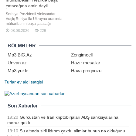
müharibəsinin tezliklə başa
çatacağına əmin deyil
Serbiya Prezidenti Aleksandar
Vuçiç Rusiya ilə Ukrayna arasında
müharibənin başa çatacağı
müddətlə bağlı hələlik ciddi
08.08.2026
229
proqnoz verə bilmədiyini və tərəfləri
daha bir çətin qışın gözləyə
biləcəyindən narahat olduğunu
BÖLMƏLƏR
bildirib. "Report" Serbiya mediasına
istinadən xəbər verir ki, bu barədə
Mp3.BiG.Az
Zengimcell
Vuçi
Unvan.az
Hazır mesajlar
Mp3 yukle
Hava proqnozu
Turlar
ev alqi satqisi
Son Xəbərlər
19:20
Gürcüstan və İran kriptobirjaları ABŞ sanksiyalarına
məruz qaldı
19:10
Su altında sirli ildırım çaxdı: alimlər bunun nə olduğunu