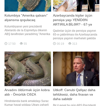
Kolumbiya "Amerika qalxanı"
Azərbaycanda kişilər üçün
alyansına qoşulacaq
pensiya yaşı YENİDƏN
ARTIRILA BİLƏR? - 67-yə
Kolumbiyanın yeni prezidenti
qədər...
Abelardo de la Espriellya ölkənin
Qadınlar üçün də pensiya yaşının
ABŞ tərəfindən yaradılmış "Amerika
65-ə çatdırılması ilə Azərbaycanda
Qalxanı" alyansına qoşulacağını
pensiya yaşının mərhələli şəkildə
bildirib. "Report" xəbər verir ki, o,
artırılması prosesi başa çatıb.
17:50
55
00:19
313
bunu avqustun 7-də keçirilən
Bununla belə, demoqrafik və
andiçmə mərasimindən sonra
iqtisadi göstəricilər fonunda
dövlət başçısı kimi ilk çıxışında
gələcəkdə, xüsusilə də kişilər üçün
deyib. De la Espriellyanı
pensiya yaşının yenidən artırılıb-
artırılmayacağı müzakirə mövzusu
olara
Arvadını öldürmək üçün kobra
Uitkoff: Cənubi Qafqaz daha
aldı - Ömürlük CƏZA
təhlükəsiz, daha firavan və
daha sabitdir
Hindistanda bank əməkdaşı Surac
Kumar həyat yoldaşı Utranı zəhərli
Bir il əvvəl bu gün ABŞ Prezidenti