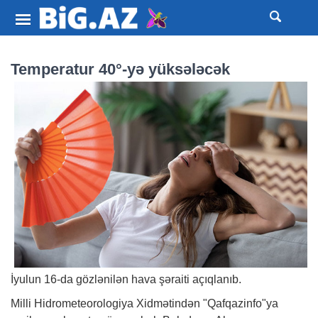
Temperatur 40°-yə yüksələcək
İyulun 16-da gözlənilən hava şəraiti açıqlanıb.
Milli Hidrometeorologiya Xidmətindən "Qafqazinfo"ya