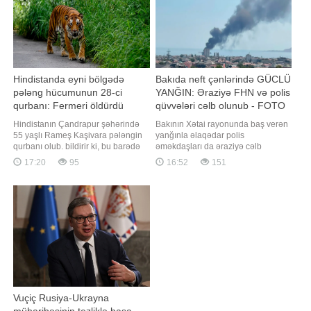
Hindistanda eyni bölgədə
Bakıda neft çənlərində GÜCLÜ
pələng hücumunun 28-ci
YANĞIN: Əraziyə FHN və polis
qurbanı: Fermeri öldürdü
qüvvələri cəlb olunub - FOTO
Hindistanın Çandrapur şəhərində
Bakının Xətai rayonunda baş verən
55 yaşlı Rameş Kaşivara pələngin
yanğınla əlaqədar polis
qurbanı olub. bildirir ki, bu barədə
əməkdaşları da əraziyə cəlb
"Times of India" nəşri məlumat
olunublar. -ın əldə etdiyi məlumata
17:20
95
16:52
151
yayıb. Məlumata görə, fermer əkin
görə, hadisə yerində
sahəsini suvarmaq üçün tarlasına
yanğınsöndürmə və xilasetmə
gedib. Lakin həmin axşam evə
qüvvələrinin maneəsiz fəaliyyətinin
qayıtmayıb və bundan narahat olan
təmin olunması məqsədilə polis
ailə üzvləri onu axtarmağa
tərəfindən zəruri operativ tədbirlər
başlayıblar
görülüb. 16:26. Bakının Xəta
Vuçiç Rusiya-Ukrayna