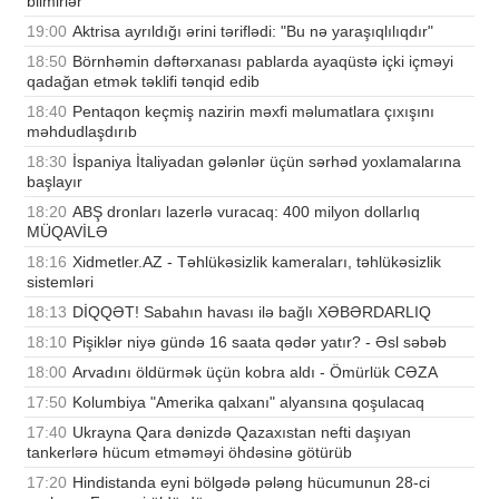
bilmirlər
19:00
Aktrisa ayrıldığı ərini təriflədi: "Bu nə yaraşıqlılıqdır"
18:50
Börnhəmin dəftərxanası pablarda ayaqüstə içki içməyi
qadağan etmək təklifi tənqid edib
18:40
Pentaqon keçmiş nazirin məxfi məlumatlara çıxışını
məhdudlaşdırıb
18:30
İspaniya İtaliyadan gələnlər üçün sərhəd yoxlamalarına
başlayır
18:20
ABŞ dronları lazerlə vuracaq: 400 milyon dollarlıq
MÜQAVİLƏ
18:16
Xidmetler.AZ - Təhlükəsizlik kameraları, təhlükəsizlik
sistemləri
18:13
DİQQƏT! Sabahın havası ilə bağlı XƏBƏRDARLIQ
18:10
Pişiklər niyə gündə 16 saata qədər yatır? - Əsl səbəb
18:00
Arvadını öldürmək üçün kobra aldı - Ömürlük CƏZA
17:50
Kolumbiya "Amerika qalxanı" alyansına qoşulacaq
17:40
Ukrayna Qara dənizdə Qazaxıstan nefti daşıyan
tankerlərə hücum etməməyi öhdəsinə götürüb
17:20
Hindistanda eyni bölgədə pələng hücumunun 28-ci