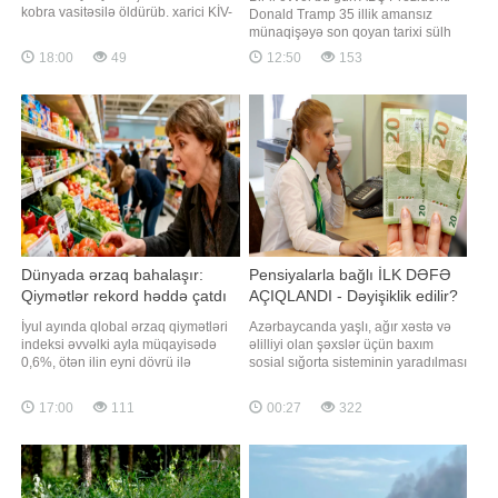
kobra vasitəsilə öldürüb. xarici KİV-
Donald Tramp 35 illik amansız
ə istinadla bildirir ki, əlilliyi olan Utra
münaqişəyə son qoyan tarixi sülh
daha əvvəl də zəhərli ilan
müqaviləsini imzalamaq üçün
18:00
49
12:50
153
sancmasından sağ çıxıb. 2020-ci
Azərbaycan və Ermənistanı bir
ilin martında onu gürzə sancıb.
araya gətirdi. "Report" xəbər verir ki,
Bundan sonra qadın uzun müddət
bunu ABŞ Prezidentinin xüsusi
müalicə alıb və valideynlərini
elçisi Stiv Uitkoff "X" sosial şəbəkə
hesabındakı paylaşımd
Dünyada ərzaq bahalaşır:
Pensiyalarla bağlı İLK DƏFƏ
Qiymətlər rekord həddə çatdı
AÇIQLANDI - Dəyişiklik edilir?
İyul ayında qlobal ərzaq qiymətləri
Azərbaycanda yaşlı, ağır xəstə və
indeksi əvvəlki ayla müqayisədə
əlilliyi olan şəxslər üçün baxım
0,6%, ötən ilin eyni dövrü ilə
sosial sığorta sisteminin yaradılması
müqayisədə isə 1% artaraq 2023-
məqsədəuyğun olardı. Bunu -a
cü ilin yanvarından bəri ən yüksək
açıqlamasında iqtisadçı Vahid
17:00
111
00:27
322
səviyyəyə çatıb. xəbər verir ki, bu
Əhmədov deyib. Onun sözlərinə
barədə BMT-nin Ərzaq və Kənd
görə, belə sistem uzun illərdir
Təsərrüfatı Təşkilatı (FAO) məlumat
Avropa ölkələri və ABŞ-da tətbiq
yayıb. Əsas ərzaq məhsullarının
olunur və insanların uzunmüddətli
düny
gündəli