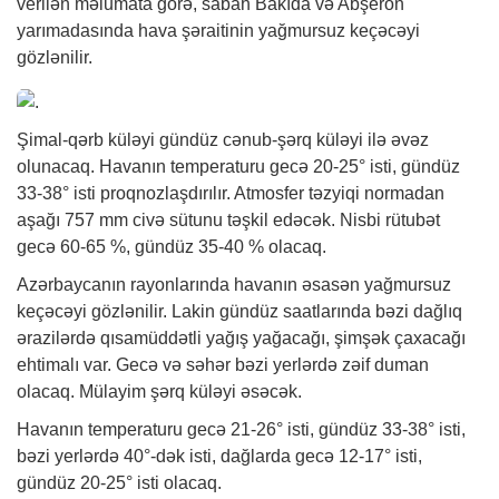
verilən məlumata görə, sabah Bakıda və Abşeron
yarımadasında hava şəraitinin yağmursuz keçəcəyi
gözlənilir.
Şimal-qərb küləyi gündüz cənub-şərq küləyi ilə əvəz
olunacaq. Havanın temperaturu gecə 20-25° isti, gündüz
33-38° isti proqnozlaşdırılır. Atmosfer təzyiqi normadan
aşağı 757 mm civə sütunu təşkil edəcək. Nisbi rütubət
gecə 60-65 %, gündüz 35-40 % olacaq.
Azərbaycanın rayonlarında havanın əsasən yağmursuz
keçəcəyi gözlənilir. Lakin gündüz saatlarında bəzi dağlıq
ərazilərdə qısamüddətli yağış yağacağı, şimşək çaxacağı
ehtimalı var. Gecə və səhər bəzi yerlərdə zəif duman
olacaq. Mülayim şərq küləyi əsəcək.
Havanın temperaturu gecə 21-26° isti, gündüz 33-38° isti,
bəzi yerlərdə 40°-dək isti, dağlarda gecə 12-17° isti,
gündüz 20-25° isti olacaq.