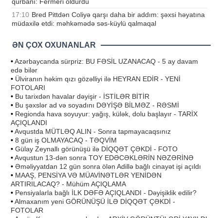
qurbanı: Fermeri öldürdü
17:10
Bred Pittdən Coliyə qarşı daha bir addım: şəxsi həyatına
müdaxilə etdi: məhkəmədə səs-küylü qalmaqal
ƏN ÇOX OXUNANLAR
•
Azərbaycanda sürpriz: BU FƏSİL UZANACAQ - 5 ay davam
edə bilər
•
Ülviranın həkim qızı gözəlliyi ilə HEYRAN EDİR - YENİ
FOTOLARI
•
Bu tarixdən havalar dəyişir - İSTİLƏR BİTİR
•
Bu şəxslər ad və soyadını DƏYİŞƏ BİLMƏZ - RƏSMİ
•
Regionda hava soyuyur: yağış, külək, dolu başlayır - TARİX
AÇIQLANDI
•
Avqustda MÜTLƏQ ALIN - Sonra tapmayacaqsınız
•
8 gün iş OLMAYACAQ - TƏQVİM
•
Gülay Zeynallı görünüşü ilə DİQQƏT ÇƏKDİ - FOTO
•
Avqustun 13-dən sonra TOY EDƏCƏKLƏRİN NƏZƏRİNƏ
•
Əməliyyatdan 12 gün sonra ölən Adillə bağlı cinayət işi açıldı
•
MAAŞ, PENSİYA VƏ MÜAVİNƏTLƏR YENİDƏN
ARTIRILACAQ? - Mühüm AÇIQLAMA
•
Pensiyalarla bağlı İLK DƏFƏ AÇIQLANDI - Dəyişiklik edilir?
•
Almaxanım yeni GÖRÜNÜŞÜ İLƏ DİQQƏT ÇƏKDİ -
FOTOLAR