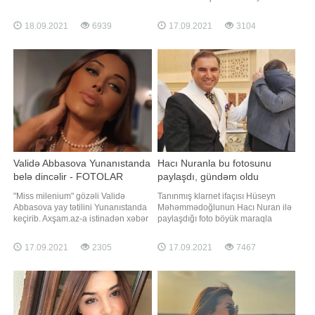
görüntülənib. Axşam.az-a istinadən
mətbuatına istinadən xəbər verir ki,
xəbər verir ki, aktrisa müxbirlərlə
ekran işində Görkem Mertsöz rol
18.09.2021
6939
17.09.2021
3104
söhbət edərkən ikinci əl geyimlər
alacaq. Aktyor serialda psixoloq
aldığını etiraf edib:. "Təzə paltarlar
obrazına həyat verəcək
da alıram. Amma bu təbiətə zərər
verir. Ona görə az istifad
Validə Abbasova Yunanıstanda
Hacı Nuranla bu fotosunu
belə dincəlir - FOTOLAR
paylaşdı, gündəm oldu
"Miss milenium" gözəli Validə
Tanınmış klarnet ifaçısı Hüseyn
Abbasova yay tətilini Yunanıstanda
Məhəmmədoğlunun Hacı Nuran ilə
keçirib. Axşam.az-a istinadən xəbər
paylaşdığı foto böyük maraqla
verir ki, keçmiş model gəzinti
qarşılanıb. -a istinadən xəbər verir
fotolarını İnstaqramda izləyiciləri ilə
ki, o Hacı Nuranla foto çəkdirərkən
17.09.2021
2305
17.09.2021
7467
bölüşüb. Abbasovanın formada
üzünü bağlayıb. Klarnet ifaçısı
qalması isə izləyicilərinin diqqətini
fotonu bu başlıqla paylaşıb: "Diqqət!
çəkib. Onlar modelə bunla bağlı
Diqqət!. Əziz Dostlarım, Hacı
suallar ünvanlayıblar
Nuranın 4-cu dalğasi başlayıb