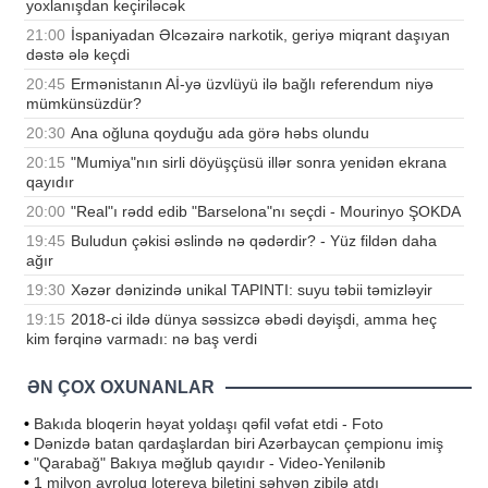
yoxlanışdan keçiriləcək
21:00
İspaniyadan Əlcəzairə narkotik, geriyə miqrant daşıyan
dəstə ələ keçdi
20:45
Ermənistanın Aİ-yə üzvlüyü ilə bağlı referendum niyə
mümkünsüzdür?
20:30
Ana oğluna qoyduğu ada görə həbs olundu
20:15
"Mumiya"nın sirli döyüşçüsü illər sonra yenidən ekrana
qayıdır
20:00
"Real"ı rədd edib "Barselona"nı seçdi - Mourinyo ŞOKDA
19:45
Buludun çəkisi əslində nə qədərdir? - Yüz fildən daha
ağır
19:30
Xəzər dənizində unikal TAPINTI: suyu təbii təmizləyir
19:15
2018-ci ildə dünya səssizcə əbədi dəyişdi, amma heç
kim fərqinə varmadı: nə baş verdi
ƏN ÇOX OXUNANLAR
•
Bakıda bloqerin həyat yoldaşı qəfil vəfat etdi - Foto
•
Dənizdə batan qardaşlardan biri Azərbaycan çempionu imiş
•
"Qarabağ" Bakıya məğlub qayıdır - Video-Yenilənib
•
1 milyon avroluq lotereya biletini səhvən zibilə atdı