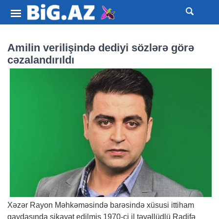
Amilin verilişində dediyi sözlərə görə
cəzalandırıldı
Xəzər Rayon Məhkəməsində barəsində xüsusi ittiham
qaydasında şikayət edilmiş 1970-ci il təvəllüdlü Radifə