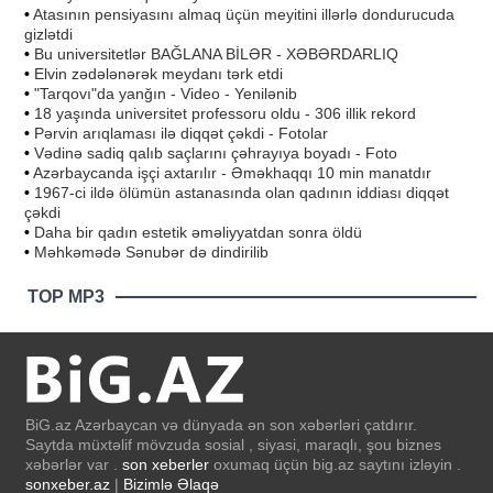
•
Atasının pensiyasını almaq üçün meyitini illərlə dondurucuda
gizlətdi
•
Bu universitetlər BAĞLANA BİLƏR - XƏBƏRDARLIQ
•
Elvin zədələnərək meydanı tərk etdi
•
"Tarqovı"da yanğın - Video - Yenilənib
•
18 yaşında universitet professoru oldu - 306 illik rekord
•
Pərvin arıqlaması ilə diqqət çəkdi - Fotolar
•
Vədinə sadiq qalıb saçlarını çəhrayıya boyadı - Foto
•
Azərbaycanda işçi axtarılır - Əməkhaqqı 10 min manatdır
•
1967-ci ildə ölümün astanasında olan qadının iddiası diqqət
çəkdi
•
Daha bir qadın estetik əməliyyatdan sonra öldü
•
Məhkəmədə Sənubər də dindirilib
TOP MP3
BiG.az Azərbaycan və dünyada ən son xəbərləri çatdırır.
Saytda müxtəlif mövzuda sosial , siyasi, maraqlı, şou biznes
xəbərlər var .
son xeberler
oxumaq üçün big.az saytını izləyin .
sonxeber.az
|
Bizimlə Əlaqə