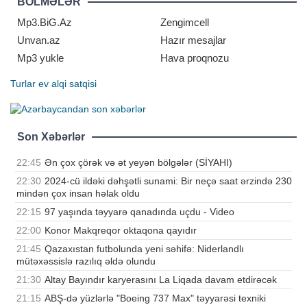
BÖLMƏLƏR
itirən sənətkarlar da oldu. Belə bir
məqamda həmin sənətçilərin
Mp3.BiG.Az
Zengimcell
xəstəlikdən öncə peyvən
Unvan.az
Hazır mesajlar
Mp3 yukle
Hava proqnozu
Turlar
ev alqi satqisi
Son Xəbərlər
22:45
Ən çox çörək və ət yeyən bölgələr (SİYAHI)
22:30
2024-cü ildəki dəhşətli sunami: Bir neçə saat ərzində 230
mindən çox insan həlak oldu
22:15
97 yaşında təyyarə qanadında uçdu - Video
22:00
Konor Makqreqor oktaqona qayıdır
21:45
Qazaxıstan futbolunda yeni səhifə: Niderlandlı
mütəxəssislə razılıq əldə olundu
21:30
Altay Bayındır karyerasını La Liqada davam etdirəcək
21:15
ABŞ-də yüzlərlə "Boeing 737 Max" təyyarəsi texniki