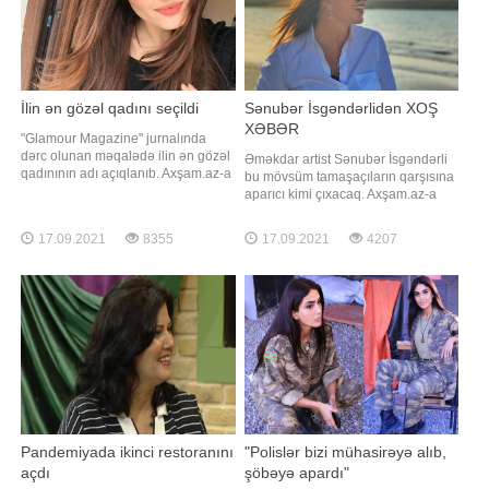
İlin ən gözəl qadını seçildi
Sənubər İsgəndərlidən XOŞ
XƏBƏR
"Glamour Magazine" jurnalında
dərc olunan məqalədə ilin ən gözəl
Əməkdar artist Sənubər İsgəndərli
qadınının adı açıqlanıb. Axşam.az-a
bu mövsüm tamaşaçıların qarşısına
istinadən xəbər verir ki, bu ada
aparıcı kimi çıxacaq. Axşam.az-a
türkiyəli aktrisa Hande Erçel layiq
istinadən xəbər verir ki, aktrisa
görülüb. Qeyd edək ki, aktrisa
"Xəzər TV" ilə anlaşıb. Onun
17.09.2021
8355
17.09.2021
4207
sonuncu dəfə "Sen çal kapımı"
proqramının adı "Sənətdən kənar"
serialında baş rolu canlandırıb
adlanır. Bu haqda S.isgəndərli özü
məlumat yayıb. Verilişin çəkilişləri
bir neçə gündü
Pandemiyada ikinci restoranını
"Polislər bizi mühasirəyə alıb,
açdı
şöbəyə apardı"