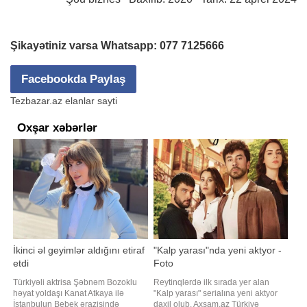
Şikayətiniz varsa Whatsapp:
077 7125666
Facebookda Paylaş
Tezbazar.az elanlar sayti
Oxşar xəbərlər
İkinci əl geyimlər aldığını etiraf
"Kalp yarası"nda yeni aktyor -
etdi
Foto
Türkiyəli aktrisa Şəbnəm Bozoklu
Reytinqlərdə ilk sırada yer alan
həyat yoldaşı Kanat Atkaya ilə
"Kalp yarası" serialına yeni aktyor
İstanbulun Bebek ərazisində
daxil olub. Axşam.az Türkiyə