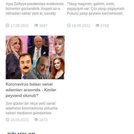
Aşıq Zülfiyyə pandemiya ərəfəsində
"Yaxşı maşınım, gəlirim, evim,
biznesini gücləndirib. Axşam.az-a
yaşayışım var. Çox yaxşı yaşayıram.
istinadən xəbər verir ki, sənətçi
Pulunu yaxşı şeylərə xərcləməsən,
bundan əvvəl yaşadığı binada
heç vaxt yerinə gəlməyəcək. Mən
restoran açmışdı. Bir neçə gün
də yaxşı şeylərə, xeyriyyəyə
17.09.2021
3697
16.09.2021
3763
əvvəl isə aşıq yenidən restoran
xərcləyirəm. Eləsi olur ki, pulu var,
açıb. Onun açılış mərasiminə sənət
amma xeyriyyəçilik etmir. Kimsə
dostları da qatılıblar. Qeyd edək ki,
yaxşılığa xərcləmirsə, canına
Zülfiyyə bundan əvvəl daha bir
xərcləyəcək". Axşam.az xəbə
restoranını
Koronavirus bəlası sənət
adamları arasında - Kimlər
peyvənd olunub?
Son günlər bir neçə yerli sənət
adamının koronavirusa yoluxma
xəbəri medianın gündəminə
çevrildi. Bütün dünyanı cənginə
16.09.2021
1870
alan bu xəstəliyə yoluxub
sağalanları görsək də, çox təəssüf
ki, gözlənilməz şəkildə həyatını