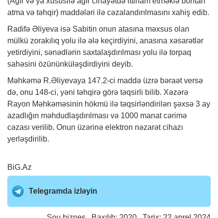
(Ağır və ya xüsusilə ağır cinayətdə ittiham etməklə böhtan
atma və təhqir) maddələri ilə cəzalandırılmasını xahiş edib.
Radifə Əliyeva isə Sabitin onun atasına məxsus olan
mülkü zorakılıq yolu ilə ələ keçirdiyini, anasına xəsarətlər
yetirdiyini, sənədlərin saxtalaşdırılması yolu ilə torpaq
sahəsini özününküləşdirdiyini deyib.
Məhkəmə R.Əliyevaya 147.2-ci maddə üzrə bəraət versə
də, onu 148-ci, yəni təhqirə görə təqsirli bilib. Xəzərə
Rayon Məhkəməsinin hökmü ilə təqsirləndirilən şəxsə 3 ay
azadlığın məhdudlaşdırılması və 1000 manat cərimə
cəzası verilib. Onun üzərinə elektron nəzarət cihazı
yerləşdirilib.
BiG.Az
Telegramda izləyin
Şou biznes
Baxılıb: 2020 Tarix: 22 aprel 2024