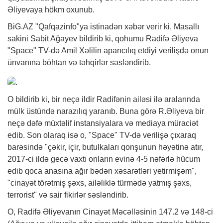
Əliyevaya hökm oxunub.
BiG.AZ
"Qafqazinfo"ya istinadən
xəbər
verir ki, Masallı
sakini Sabit Ağayev bildirib ki, qohumu Radifə Əliyeva
"Space" TV-də Amil Xəlilin aparıcılıq etdiyi verilişdə onun
ünvanına böhtan və təhqirlər səsləndirib.
O bildirib ki, bir neçə ildir Radifənin ailəsi ilə aralarında
mülk üstündə narazılıq yaranıb. Buna görə R.Əliyeva bir
neçə dəfə müxtəlif instansiyalara və mediaya müraciət
edib. Son olaraq isə o, "Space" TV-də verilişə çıxaraq
barəsində "çəkir, içir, butulkaları qonşunun həyətinə atır,
2017-ci ildə gecə vaxtı onların evinə 4-5 nəfərlə hücum
edib qoca anasına ağır bədən xəsarətləri yetirmişəm",
"cinayət törətmiş şəxs, ailəliklə türmədə yatmış şəxs,
terrorist" və sair fikirlər səsləndirib.
O, Radifə Əliyevanın Cinayət Məcəlləsinin 147.2 və 148-ci