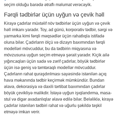
seçim olduğu barədə ətraflı məlumat verəcəyik.
Fərqli tədbirlər üçün uyğun və çevik həll
Kirayə çadırlar müxtəlif növ tədbirlər üçün uyğun və çevik
həll imkanı yaradır. Toy, ad günü, korporativ tədbir, sərgi və
yarmarka kimi fərqli məqsədlər üçün rahatlıqla istifadə
oluna bilər. Çadırların ölçü və dizayn baxımından fərqli
modelləri mövcuddur, bu da tədbirin miqyasına və
mövzusuna uyğun seçim etməyə şərait yaradır. Kiçik ailə
yığıncaqları üçün sadə və zərif çadırlar, böyük tədbirlər
üçün isə geniş və təmtəraqlı modellər mövcuddur.
Çadırların rahat quraşdırılması sayəsində istənilən açıq
hava məkanında tədbir keçirmək mümkündür. Bundan
əlavə, dekorasiya və daxili tərtibat baxımından çadırlar
böyük çevikliyə malikdir. İstəyə uyğun işıqlandırma, masa-
stul və digər avadanlıqlar əlavə edilə bilər. Beləliklə, kirayə
çadırlar istənilən tədbiri rahat və uğurlu şəkildə təşkil
etməyə imkan verir.