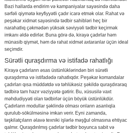
Bəzi hallarda endirim və kampaniyalar sayəsində daha
sərfəli qiymətə keyfiyyətli çadır icarə etmək olar. Rahat və
peşəkar xidmət sayəsində tədbir sahibləri heç bir
narahatlıq çəkmədən yüksək səviyyəli tədbir keçirmək
imkanı əldə edirlər. Buna görə də, kirayə çadırlar həm
münasib qiymət, həm də rahat xidmət axtaranlar üçün ideal
seçimdir.
Sürətli quraşdırma və istifadə rahatlığı
Kirayə çadırların əsas üstünlüklərindən biri sürətli
quraşdırma və istifadədə rahatlıqdır. Peşəkar komandalar
çadırları qısa müddətdə və təhlükəsiz şəkildə quraşdıraraq
tədbirə tam hazır vəziyyətə gətirir. Bu, xüsusilə vaxt
məhdudiyyəti olan tədbirlər üçün böyük üstünlükdür.
Çadırların modullar şəklində olması onların asanlıqla
qurulub-sökülməsinə imkan verir. Eyni zamanda,
təşkilatçıların əlavə texniki işlərlə məşğul olmasına ehtiyac
qalmır. Quraşdırılmış çadırlar tədbir boyunca sabit və