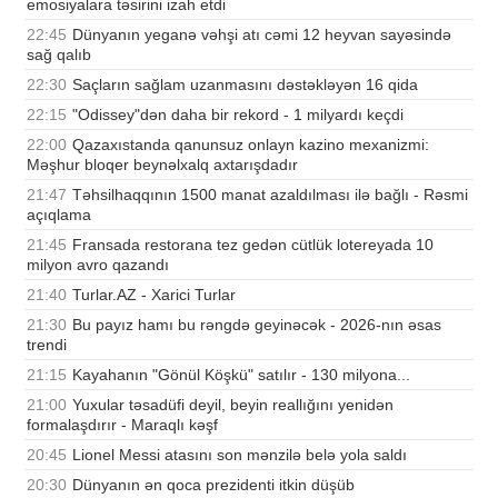
emosiyalara təsirini izah etdi
22:45
Dünyanın yeganə vəhşi atı cəmi 12 heyvan sayəsində
sağ qalıb
22:30
Saçların sağlam uzanmasını dəstəkləyən 16 qida
22:15
"Odissey"dən daha bir rekord - 1 milyardı keçdi
22:00
Qazaxıstanda qanunsuz onlayn kazino mexanizmi:
Məşhur bloqer beynəlxalq axtarışdadır
21:47
Təhsilhaqqının 1500 manat azaldılması ilə bağlı - Rəsmi
açıqlama
21:45
Fransada restorana tez gedən cütlük lotereyada 10
milyon avro qazandı
21:40
Turlar.AZ - Xarici Turlar
21:30
Bu payız hamı bu rəngdə geyinəcək - 2026-nın əsas
trendi
21:15
Kayahanın "Gönül Köşkü" satılır - 130 milyona...
21:00
Yuxular təsadüfi deyil, beyin reallığını yenidən
formalaşdırır - Maraqlı kəşf
20:45
Lionel Messi atasını son mənzilə belə yola saldı
20:30
Dünyanın ən qoca prezidenti itkin düşüb