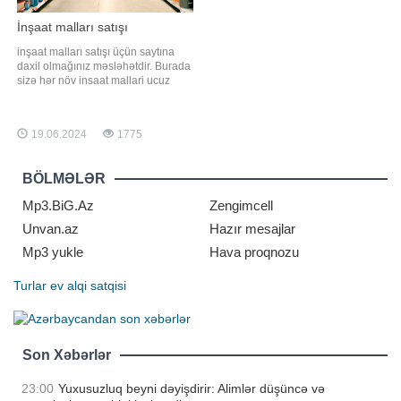
İnşaat malları satışı
inşaat malları satışı üçün saytına
daxil olmağınız məsləhətdir. Burada
sizə hər növ insaat mallari ucuz
qiymətə təklif olunur. Tikinti
materiallari ilə maraqlanırsınızsa,
deməli, doğru ünvandasınız. İnşaat
19.06.2024
1775
malları qiymətləri və satışı üçün
daha geniş çeşid məhsullar
saytında tapa bilərsiz.ş. Santexnik
BÖLMƏLƏR
Mp3.BiG.Az
Zengimcell
Unvan.az
Hazır mesajlar
Mp3 yukle
Hava proqnozu
Turlar
ev alqi satqisi
Son Xəbərlər
23:00
Yuxusuzluq beyni dəyişdirir: Alimlər düşüncə və