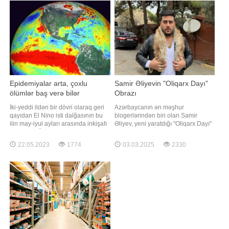
olacaq" – deyə o, "Facebook"
düşüb. Nəticədə model podiumun
səhifəsində yazıb
işıqlarını daşıyan dəmir
platformanın altında qalaraq
dünyasını dəyişib. Hadis
Epidemiyalar arta, çoxlu
Samir Əliyevin "Oliqarx Dayı"
ölümlər baş verə bilər
Obrazı
İki-yeddi ildən bir dövri olaraq geri
Azərbaycanın ən məşhur
qayıdan El Nino isti dalğasının bu
blogerlərindən biri olan Samir
ilin may-iyul ayları arasında inkişafı
Əliyev, yeni yaratdığı "Oliqarx Dayı"
gözlənilir. Ümumdünya
obrazı ilə yenidən izləyicilərinin
Meteorologiya Təşkilatının bu
diqqətini cəlb edib. O, bu xarakteri o
22.05.2023
1774
03.03.2025
2330
həftəki xəbərdarlığına əsasən xəbər
qədər uğurla canlandırıb ki, insanlar
verir ki, builki El Nino iqlim
"Oliqarx Dayı" videolarını böyük
dəyişikliyi ilə birlikdə qlobal
maraqla izləyir və tez-tez bu obrazın
temperaturu rekord səviyyələrə
yeni səhnəciklərini
çatdır