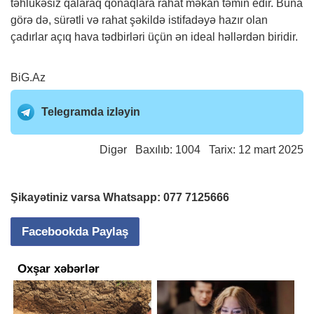
təhlükəsiz qalaraq qonaqlara rahat məkan təmin edir. Buna
görə də, sürətli və rahat şəkildə istifadəyə hazır olan
çadırlar açıq hava tədbirləri üçün ən ideal həllərdən biridir.
BiG.Az
Telegramda izləyin
Digər
Baxılıb: 1004 Tarix: 12 mart 2025
Şikayətiniz varsa Whatsapp:
077 7125666
Facebookda Paylaş
Oxşar xəbərlər