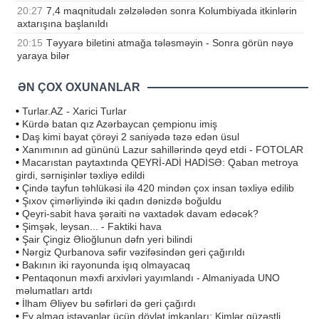
20:27
7,4 maqnitudalı zəlzələdən sonra Kolumbiyada itkinlərin
axtarışına başlanıldı
20:15
Təyyarə biletini atmağa tələsməyin - Sonra görün nəyə
yaraya bilər
ƏN ÇOX OXUNANLAR
•
Turlar.AZ - Xarici Turlar
•
Kürdə batan qız Azərbaycan çempionu imiş
•
Daş kimi bayat çörəyi 2 saniyədə təzə edən üsul
•
Xanımının ad gününü Lazur sahillərində qeyd etdi - FOTOLAR
•
Macarıstan paytaxtında QEYRİ-ADİ HADİSƏ: Qaban metroya
girdi, sərnişinlər təxliyə edildi
•
Çində tayfun təhlükəsi ilə 420 mindən çox insan təxliyə edilib
•
Şıxov çimərliyində iki qadın dənizdə boğuldu
•
Qeyri-sabit hava şəraiti nə vaxtadək davam edəcək?
•
Şimşək, leysan... - Faktiki hava
•
Şair Çingiz Əlioğlunun dəfn yeri bilindi
•
Nərgiz Qurbanova səfir vəzifəsindən geri çağırıldı
•
Bakının iki rayonunda işıq olmayacaq
•
Pentaqonun məxfi arxivləri yayımlandı - Almaniyada UNO
məlumatları artdı
•
İlham Əliyev bu səfirləri də geri çağırdı
•
Ev almaq istəyənlər üçün dövlət imkanları: Kimlər güzəştli