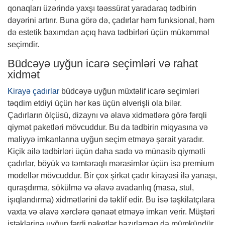
qonaqları üzərində yaxşı təəssürat yaradaraq tədbirin
dəyərini artırır. Buna görə də, çadırlar həm funksional, həm
də estetik baxımdan açıq hava tədbirləri üçün mükəmməl
seçimdir.
Büdcəyə uyğun icarə seçimləri və rahat
xidmət
Kirayə çadırlar
büdcəyə uyğun müxtəlif icarə seçimləri
təqdim etdiyi üçün hər kəs üçün əlverişli ola bilər.
Çadırların ölçüsü, dizaynı və əlavə xidmətlərə görə fərqli
qiymət paketləri mövcuddur. Bu da tədbirin miqyasına və
maliyyə imkanlarına uyğun seçim etməyə şərait yaradır.
Kiçik ailə tədbirləri üçün daha sadə və münasib qiymətli
çadırlar, böyük və təmtəraqlı mərasimlər üçün isə premium
modellər mövcuddur. Bir çox şirkət çadır kirayəsi ilə yanaşı,
quraşdırma, sökülmə və əlavə avadanlıq (masa, stul,
işıqlandırma) xidmətlərini də təklif edir. Bu isə təşkilatçılara
vaxta və əlavə xərclərə qənaət etməyə imkan verir. Müştəri
istəklərinə uyğun fərdi paketlər hazırlamaq da mümkündür.