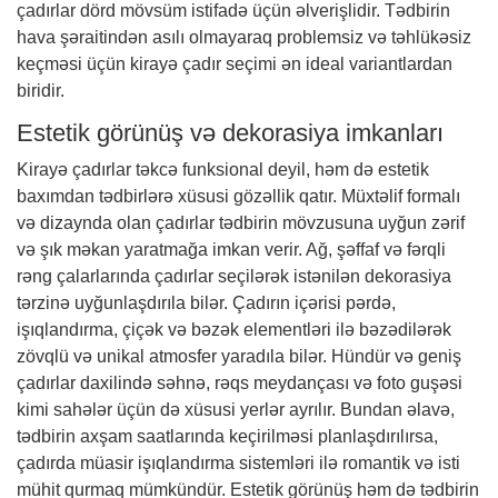
çadırlar dörd mövsüm istifadə üçün əlverişlidir. Tədbirin
hava şəraitindən asılı olmayaraq problemsiz və təhlükəsiz
keçməsi üçün kirayə çadır seçimi ən ideal variantlardan
biridir.
Estetik görünüş və dekorasiya imkanları
Kirayə çadırlar təkcə funksional deyil, həm də estetik
baxımdan tədbirlərə xüsusi gözəllik qatır. Müxtəlif formalı
və dizaynda olan çadırlar tədbirin mövzusuna uyğun zərif
və şık məkan yaratmağa imkan verir. Ağ, şəffaf və fərqli
rəng çalarlarında çadırlar seçilərək istənilən dekorasiya
tərzinə uyğunlaşdırıla bilər. Çadırın içərisi pərdə,
işıqlandırma, çiçək və bəzək elementləri ilə bəzədilərək
zövqlü və unikal atmosfer yaradıla bilər. Hündür və geniş
çadırlar daxilində səhnə, rəqs meydançası və foto guşəsi
kimi sahələr üçün də xüsusi yerlər ayrılır. Bundan əlavə,
tədbirin axşam saatlarında keçirilməsi planlaşdırılırsa,
çadırda müasir işıqlandırma sistemləri ilə romantik və isti
mühit qurmaq mümkündür. Estetik görünüş həm də tədbirin