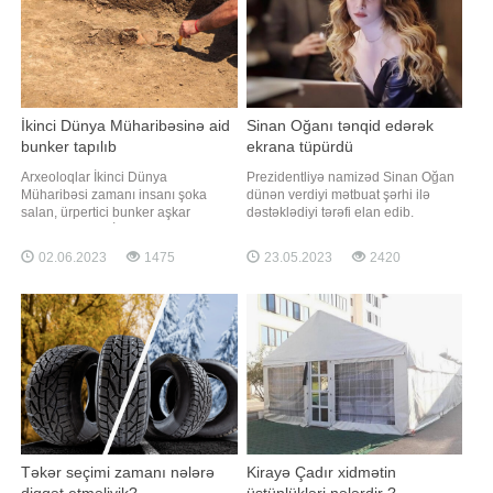
İkinci Dünya Müharibəsinə aid
Sinan Oğanı tənqid edərək
bunker tapılıb
ekrana tüpürdü
Arxeoloqlar İkinci Dünya
Prezidentliyə namizəd Sinan Oğan
Müharibəsi zamanı insanı şoka
dünən verdiyi mətbuat şərhi ilə
salan, ürpertici bunker aşkar
dəstəklədiyi tərəfi elan edib.
ediblər. xarici KİV-ə istinadən xəbər
Mətbuata açılamasında "Seçkilərin
verir ki, bu faciəvi yerdə 12 minə
ikinci turunda cənab Rəcəb Tayyib
02.06.2023
1475
23.05.2023
2420
qədər insan ölüb. Çində alimlər
Ərdoğanı dəstəkləyəcəyimizi bəyan
bunker və birlikdə 371-ci dəstənin
edirəm- deyə dəstəyini bildirib. türk
ən böyük sınaq meydançasını
mediasına istinadən xəbər verir ki,
tapdılar. Bu, Yapon İmperiyasına
Sinan Oğanın açıqlamasında
məxsus bir bölmədir
Təkər seçimi zamanı nələrə
Kirayə Çadır xidmətin
diqqət etməliyik?
üstünlükləri nələrdir ?