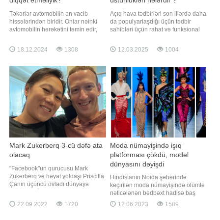
Təkərlər avtomobilin ən vacib
Açıq hava tədbirləri son illərdə daha
hissələrindən biridir. Onlar nəinki
da populyarlaşdığı üçün tədbir
avtomobilin hərəkətini təmin edir,
sahibləri üçün rahat və funksional
həm də təhlükəsizliyi birbaşa təsir
məkanlar yaratmaq ön plana çıxır.
edir. Yolda sabitliyi və manevr
Bu baxımdan kirayə çadırlar açıq
18.12.2024
1308
12.03.2025
1004
qabiliyyətini qorumaq üçün düzgün
hava tədbirləri üçün ideal və çox
təkər seçimi çox vacibdir. Hər bir
yönlü bir seçimdir. Həm estetik
avtomobil modeli və sürüş şəraiti
görünüş, həm də praktiki rahatlıq
üçün uyğun təkər seçmək, yanaca
baxımından çadırlar müxtəlif
tədbirləri
Mark Zukerberq 3-cü dəfə ata
Moda nümayişində işıq
olacaq
platforması çökdü, model
dünyasını dəyişdi
"Facebook"un qurucusu Mark
Zukerberq və həyat yoldaşı Priscilla
Hindistanın Noida şəhərində
Çanın üçüncü övladı dünyaya
keçirilən moda nümayişində ölümlə
gələcək. BİG.Az xəbər verir ki, bu
nəticələnən bədbəxt hadisə baş
barədə Zukerberq özü sosial
verib. xəbər verir ki, şou üçün
22.09.2022
1720
12.06.2023
1589
şəbəkədə paylaşım edib. "Gələn il
qurulan işıqlı platforma 24 yaşlı
Maksima və Avgustanın kiçik bacısı
model Vanşika Çopranın üzərinə