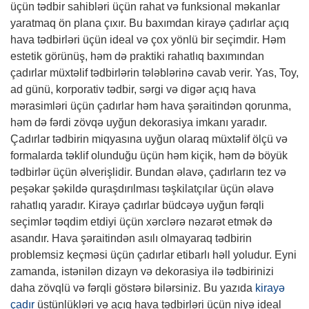
üçün tədbir sahibləri üçün rahat və funksional məkanlar
yaratmaq ön plana çıxır. Bu baxımdan kirayə çadırlar açıq
hava tədbirləri üçün ideal və çox yönlü bir seçimdir. Həm
estetik görünüş, həm də praktiki rahatlıq baxımından
çadırlar müxtəlif tədbirlərin tələblərinə cavab verir. Yas, Toy,
ad günü, korporativ tədbir, sərgi və digər açıq hava
mərasimləri üçün çadırlar həm hava şəraitindən qorunma,
həm də fərdi zövqə uyğun dekorasiya imkanı yaradır.
Çadırlar tədbirin miqyasına uyğun olaraq müxtəlif ölçü və
formalarda təklif olunduğu üçün həm kiçik, həm də böyük
tədbirlər üçün əlverişlidir. Bundan əlavə, çadırların tez və
peşəkar şəkildə quraşdırılması təşkilatçılar üçün əlavə
rahatlıq yaradır. Kirayə çadırlar büdcəyə uyğun fərqli
seçimlər təqdim etdiyi üçün xərclərə nəzarət etmək də
asandır. Hava şəraitindən asılı olmayaraq tədbirin
problemsiz keçməsi üçün çadırlar etibarlı həll yoludur. Eyni
zamanda, istənilən dizayn və dekorasiya ilə tədbirinizi
daha zövqlü və fərqli göstərə bilərsiniz. Bu yazıda
kirayə
çadır
üstünlükləri və açıq hava tədbirləri üçün niyə ideal