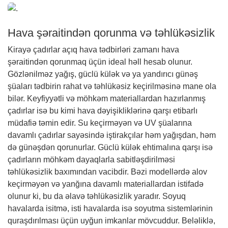
Hava şəraitindən qorunma və təhlükəsizlik
Kirayə çadırlar açıq hava tədbirləri zamanı hava
şəraitindən qorunmaq üçün ideal həll hesab olunur.
Gözlənilməz yağış, güclü külək və ya yandırıcı günəş
şüaları tədbirin rahat və təhlükəsiz keçirilməsinə mane ola
bilər. Keyfiyyətli və möhkəm materiallardan hazırlanmış
çadırlar isə bu kimi hava dəyişikliklərinə qarşı etibarlı
müdafiə təmin edir. Su keçirməyən və UV şüalarına
davamlı çadırlar sayəsində iştirakçılar həm yağışdan, həm
də günəşdən qorunurlar. Güclü külək ehtimalına qarşı isə
çadırların möhkəm dayaqlarla sabitləşdirilməsi
təhlükəsizlik baxımından vacibdir. Bəzi modellərdə alov
keçirməyən və yanğına davamlı materiallardan istifadə
olunur ki, bu da əlavə təhlükəsizlik yaradır. Soyuq
havalarda isitmə, isti havalarda isə soyutma sistemlərinin
quraşdırılması üçün uyğun imkanlar mövcuddur. Beləliklə,