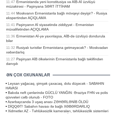
11:47
Ermənistanda yeni konstitusiya və AİB-Aİ üzvlüyü
müzakirəsi - Paşinyana SƏRT İTTİHAM
11:44
Moskvanın Ermənistanla bağlı mövqeyi dəyişir? - Rusiya
ekspertindən AÇIQLAMA
11:41
Paşinyanın Aİ siyasətində ziddiyyət - Ermənistan
müxalifətindən AÇIQLAMA
11:36
Ermənistan Aİ-yə yaxınlaşsa, AİB-də üzvlüyü dondurula
bilər
11:32
Rusiyalı turistlər Ermənistana getməyəcək? - Moskvadan
xəbərdarlıq
11:27
Paşinyan AİB ölkələrinin Ermənistanla bağlı təklifindən
danışdı
ƏN ÇOX OXUNANLAR
•
Leysan yağacaq, şimşək çaxacaq, dolu düşəcək - SABAHIN
HAVASI
•
Bakıda neft çənlərində GÜCLÜ YANĞIN: Əraziyə FHN və polis
qüvvələri cəlb olunub - FOTO
•
Azərbaycanda 3 uşaq anası ZƏHƏRLƏNİB ÖLDÜ
•
DİQQƏT! Sabahın havası ilə bağlı XƏBƏRDARLIQ
•
Xidmetler.AZ - Təhlükəsizlik kameraları, təhlükəsizlik sistemləri