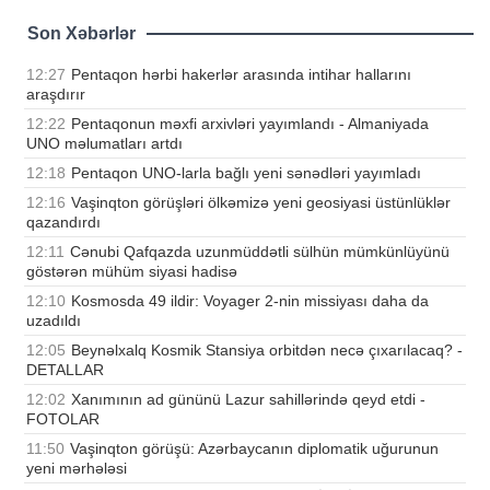
Son Xəbərlər
12:27
Pentaqon hərbi hakerlər arasında intihar hallarını
araşdırır
12:22
Pentaqonun məxfi arxivləri yayımlandı - Almaniyada
UNO məlumatları artdı
12:18
Pentaqon UNO-larla bağlı yeni sənədləri yayımladı
12:16
Vaşinqton görüşləri ölkəmizə yeni geosiyasi üstünlüklər
qazandırdı
12:11
Cənubi Qafqazda uzunmüddətli sülhün mümkünlüyünü
göstərən mühüm siyasi hadisə
12:10
Kosmosda 49 ildir: Voyager 2-nin missiyası daha da
uzadıldı
12:05
Beynəlxalq Kosmik Stansiya orbitdən necə çıxarılacaq? -
DETALLAR
12:02
Xanımının ad gününü Lazur sahillərində qeyd etdi -
FOTOLAR
11:50
Vaşinqton görüşü: Azərbaycanın diplomatik uğurunun
yeni mərhələsi