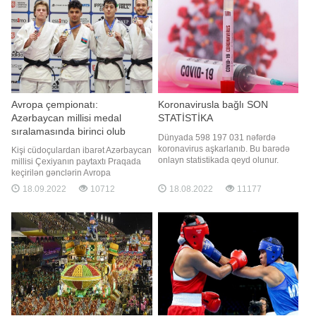
bildirib: "Amma çalışmaq lazımdır.
İnstagram: . ترتيب سيارات VIP بأنسب
Çalışmada
الأسعا
Avropa çempionatı:
Koronavirusla bağlı SON
Azərbaycan millisi medal
STATİSTİKA
sıralamasında birinci olub
Dünyada 598 197 031 nəfərdə
koronavirus aşkarlanıb. Bu barədə
Kişi cüdoçulardan ibarət Azərbaycan
onlayn statistikada qeyd olunur.
millisi Çexiyanın paytaxtı Praqada
Virusdan 6 463 879 xəstə ölüb, 572
keçirilən gənclərin Avropa
188 998 nəfər sağalıb. Virusa
çempionatında medal sıralamasında
18.09.2022
10712
18.08.2022
11177
yoluxma sayına görə ilk beşlikdə
birinci olub. "Report"un məlumatına
olan dövlətlər ABŞ (95 065 403),
görə, komanda yarışı 3 qızıl, 1
Hindistan (44 298 864 nəfər),
gümüş və 1 bürünc medalla başa
Fransa (34 276 081 nəfər), Braziliya
vurub. Vüsal Qələndərzadə (73 kq),
(34 22
Elcan Hacıyev (81 kq) v