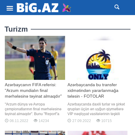
Turizm
Azərbaycanın FIFA referisi:
Azərbaycanda bu transfer
"Arzum mundialın final
xidmətindən yararlanmağa
mərhələsinə təyinat almaqdır"
tələsin - FOTOLAR
"Arzum dünya və Avropa
Azərbaycanda daxili turlar və şirkət
çempionatlarının final mərhələsinə
qrupları üçün ən uyğun qiymətlərə
təyinat almaqdır". Bunu "Report"a
VİP nəqliyyat vasitələrinin təşkili
müsahibəsində Azərbaycanın FIFA
xidməti ("rent a car", avtomobili
06.11.2022
14234
27.09.2022
10715
referisi Əliyar Ağayev deyib. 35 yaşlı
sifarisi, hər dildə danisa bilən sürücü
ədalət təmsilçisi bunu futbolçularla
və bələdçi) . Əlaqə nömrəsi: +99
birlikdə hakimlərin də istədiyini
450 711-00-01 (yalnız transfer) .