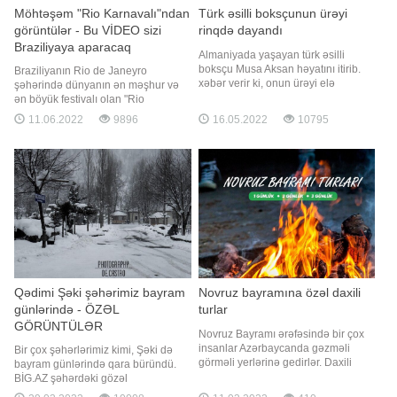
Möhtəşəm "Rio Karnavalı"ndan
Türk əsilli boksçunun ürəyi
görüntülər - Bu VİDEO sizi
rinqdə dayandı
Braziliyaya aparacaq
Almaniyada yaşayan türk əsilli
boksçu Musa Aksan həyatını itirib.
Braziliyanın Rio de Janeyro
xəbər verir ki, onun ürəyi elə
şəhərində dünyanın ən məşhur və
rinqdəcə dayanıb. Döyüşün üçüncü
ən böyük festivalı olan "Rio
raundunda qəflətən halı pisləşən
Karnavalı" keçirilib. -ın məlumatına
11.06.2022
9896
16.05.2022
10795
idmançı xəstəxanaya çatdırılsa o
görə, xristianlıqda orucluqdan əvvəl
vəfat edib. Həkimlər ürəyin qəfil
təşkil olunan bu karnavalda parad
dayanmasını qeyd ediblər
zamanı samba məktəbləri və
milyonlarla insan iştirak edir.
Təşkilatçılar hər dəfə fərqli konseptlə
Qədimi Şəki şəhərimiz bayram
Novruz bayramına özəl daxili
günlərində - ÖZƏL
turlar
GÖRÜNTÜLƏR
Novruz Bayramı ərəfəsində bir çox
insanlar Azərbaycanda gəzməli
Bir çox şəhərlərimiz kimi, Şəki də
görməli yerlərinə gedirlər. Daxili
bayram günlərində qara büründü.
turlar təşkil edən turizm şirkətləri
BİG.AZ şəhərdəki gözəl
bununla istirahət sevərlərə maraqlı,
mənzərələrin görüntülərini təqdim