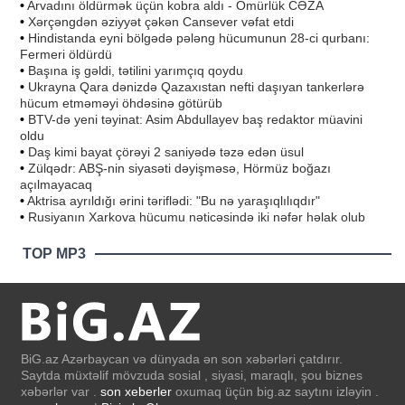
•
Arvadını öldürmək üçün kobra aldı - Ömürlük CƏZA
•
Xərçəngdən əziyyət çəkən Cansever vəfat etdi
•
Hindistanda eyni bölgədə pələng hücumunun 28-ci qurbanı:
Fermeri öldürdü
•
Başına iş gəldi, tətilini yarımçıq qoydu
•
Ukrayna Qara dənizdə Qazaxıstan nefti daşıyan tankerlərə
hücum etməməyi öhdəsinə götürüb
•
BTV-də yeni təyinat: Asim Abdullayev baş redaktor müavini
oldu
•
Daş kimi bayat çörəyi 2 saniyədə təzə edən üsul
•
Zülqədr: ABŞ-nin siyasəti dəyişməsə, Hörmüz boğazı
açılmayacaq
•
Aktrisa ayrıldığı ərini təriflədi: "Bu nə yaraşıqlılıqdır"
•
Rusiyanın Xarkova hücumu nəticəsində iki nəfər həlak olub
TOP MP3
BiG.az Azərbaycan və dünyada ən son xəbərləri çatdırır.
Saytda müxtəlif mövzuda sosial , siyasi, maraqlı, şou biznes
xəbərlər var .
son xeberler
oxumaq üçün big.az saytını izləyin .