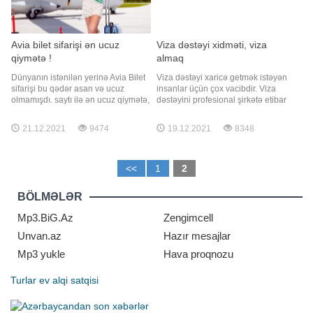
Avia bilet sifarişi ən ucuz
Viza dəstəyi xidməti, viza
qiymətə !
almaq
Dünyanın istənilən yerinə Avia Bilet
Viza dəstəyi xaricə getmək istəyən
sifarişi bu qədər asan və ucuz
insanlar üçün çox vacibdir. Viza
olmamışdı. saytı ilə ən ucuz qiymətə,
dəstəyini profesional şirkətə etibar
ən rahat avia şirkətlərlə biletlərinizi
etməyəndə xaricə getmək imkanını
asanlıq ala bilərsiz. Azal, Buta
itirə bilərsiz. saytı ilə viza dəstəyi
21.12.2021
9474
19.12.2021
8348
airways, Qatar, Turkish airlines və
almaq çox asan və ucuz qiymətə
digər hava yolları şirkətləri ilə
başa gəlir. Sizə xarici ölkələrin viza
dünyanın istənilən yerinə getməyiniz
rəsmiləşdirilməsində dəstək göstərə
mümkündür. Bile
bilərik. Əsas, məqsədimi
<<
1
2
BÖLMƏLƏR
Mp3.BiG.Az
Zengimcell
Unvan.az
Hazır mesajlar
Mp3 yukle
Hava proqnozu
Turlar
ev alqi satqisi