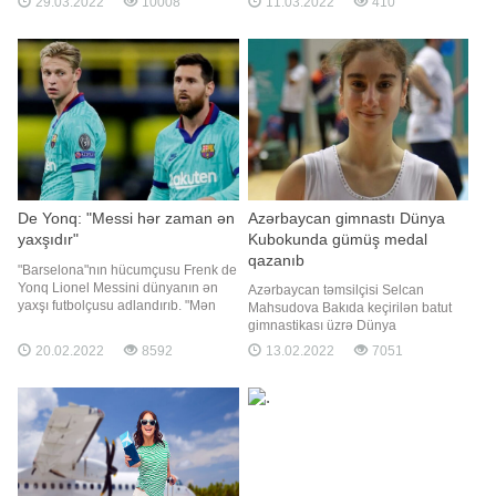
29.03.2022
10008
11.03.2022
410
əyləncəli Novruz bayramına özəl
edir:. Fotoqraf: De.Castro
daxili turlar təklif edilər. Daxili Turlar
Azərbaycanın ən görməli yerlərinə
təşkil olunur. Nəqliyat
De Yonq: "Messi hər zaman ən
Azərbaycan gimnastı Dünya
yaxşıdır"
Kubokunda gümüş medal
qazanıb
"Barselona"nın hücumçusu Frenk de
Yonq Lionel Messini dünyanın ən
Azərbaycan təmsilçisi Selcan
yaxşı futbolçusu adlandırıb. "Mən
Mahsudova Bakıda keçirilən batut
onu demək olar ki, futbolun bütün
gimnastikası üzrə Dünya
aspektləri üzrə dünyanın ən yaxşı
Kubokunda gümüş medal qazanıb.
20.02.2022
8592
13.02.2022
7051
futbolçusu hesab edirəm. Məşq
"Report"un məlumatına görə, 19
etdiyimiz hər şeydə - sonlandırma,
yaşlı idmançı finalda ilk cəhddə
mövqe oyunu, nə olur olsun hər
52.780 xala layiq görülüb. Qızıl
şeydə ən yaxşı idi. Onunl
medalı 53.900 xalla İrina Kundius
(Rusiya), bürünc medalı isə 51,820
xalla Corciy