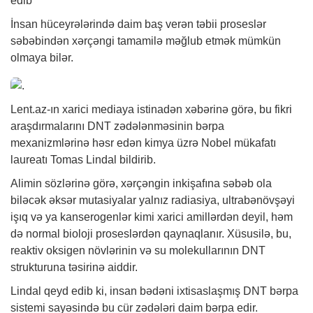
edib
İnsan hüceyrələrində daim baş verən təbii proseslər
səbəbindən xərçəngi tamamilə məğlub etmək mümkün
olmaya bilər.
Lent.az-ın xarici mediaya istinadən
xəbərinə
görə, bu fikri
araşdırmalarını DNT zədələnməsinin bərpa
mexanizmlərinə həsr edən kimya üzrə Nobel mükafatı
laureatı Tomas Lindal bildirib.
Alimin sözlərinə görə, xərçəngin inkişafına səbəb ola
biləcək əksər mutasiyalar yalnız radiasiya, ultrabənövşəyi
işıq və ya kanserogenlər kimi xarici amillərdən deyil, həm
də normal bioloji proseslərdən qaynaqlanır. Xüsusilə, bu,
reaktiv oksigen növlərinin və su molekullarının DNT
strukturuna təsirinə aiddir.
Lindal qeyd edib ki, insan bədəni ixtisaslaşmış DNT bərpa
sistemi sayəsində bu cür zədələri daim bərpa edir.