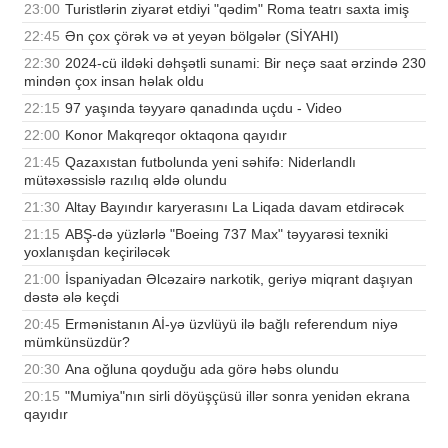
23:00
Turistlərin ziyarət etdiyi "qədim" Roma teatrı saxta imiş
22:45
Ən çox çörək və ət yeyən bölgələr (SİYAHI)
22:30
2024-cü ildəki dəhşətli sunami: Bir neçə saat ərzində 230
mindən çox insan həlak oldu
22:15
97 yaşında təyyarə qanadında uçdu - Video
22:00
Konor Makqreqor oktaqona qayıdır
21:45
Qazaxıstan futbolunda yeni səhifə: Niderlandlı
mütəxəssislə razılıq əldə olundu
21:30
Altay Bayındır karyerasını La Liqada davam etdirəcək
21:15
ABŞ-də yüzlərlə "Boeing 737 Max" təyyarəsi texniki
yoxlanışdan keçiriləcək
21:00
İspaniyadan Əlcəzairə narkotik, geriyə miqrant daşıyan
dəstə ələ keçdi
20:45
Ermənistanın Aİ-yə üzvlüyü ilə bağlı referendum niyə
mümkünsüzdür?
20:30
Ana oğluna qoyduğu ada görə həbs olundu
20:15
"Mumiya"nın sirli döyüşçüsü illər sonra yenidən ekrana
qayıdır