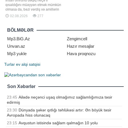
İnsan ömrünü dəqiq neçə il
qısaldığını müəyyən etmək mümkün
olmasa da, bəzi vərdiş və amillərin
həyat müddətinə ciddi təsir
02.08.2026
277
göstərdiyini göstərən elmi
statistikalar mövcuddur. BİG.AZ -a
istinadən xəbər verir ki, bu barədə
BÖLMƏLƏR
rusiyalı terapevt Kristina Radina -ya
açıqlamasında danışıb. Həkimin
Mp3.BiG.Az
Zengimcell
sözlərin
Unvan.az
Hazır mesajlar
Mp3 yukle
Hava proqnozu
Turlar
ev alqi satqisi
Son Xəbərlər
23:45
Ailədə neçənci uşaq olmağımız sağlamlığımıza təsir
edirmiş
23:30
Dünyada şəkər qıtlığı təhlükəsi artır: Ən böyük təsir
Avropada hiss olunacaq
23:15
Avqustun istisində sağlam qalmağın 10 yolu