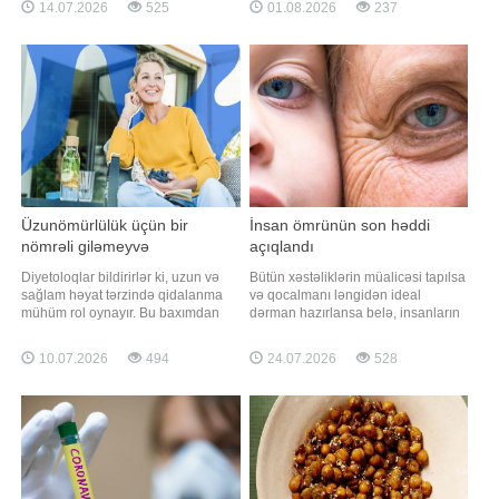
14.07.2026
525
01.08.2026
237
BİG.AZ -a istinadən xəbər verir ki,
girməzdən əvvəl və çıxdıqdan sonra
əslində, beyin özü diş yaratmır.
duş qəbul etmək, hovuz kənarında
Bunun səbəbi adətən teratoma
ayaqyalın gəzməmək və şəxsi
adlanan çox nadir bir şiş növüdür.
dəsmal, başmaqdan istifadə etmək
Teratomala
vacibdir. Bu
Üzunömürlülük üçün bir
İnsan ömrünün son həddi
nömrəli giləmeyvə
açıqlandı
Diyetoloqlar bildirirlər ki, uzun və
Bütün xəstəliklərin müalicəsi tapılsa
sağlam həyat tərzində qidalanma
və qocalmanı ləngidən ideal
mühüm rol oynayır. Bu baxımdan
dərman hazırlansa belə, insanların
qaragilə orqanizmi yaşla əlaqəli
əbədi yaşaması mümkün
dəyişikliklərdən qorumağa kömək
olmayacaq. "Qafqazinfo"nun
10.07.2026
494
24.07.2026
528
edə biləcək antioksidantlar, liflər və
məlumatına görə, rusiyalı alimlərin
bitki mənşəli faydalı birləşmələrlə
yeni araşdırması göstərir ki,
zəngin məhsullardan biri hesab
hüceyrələrdə zamanla yığılan
olunur. Qaynarinfo xəbər veri
təsadüfi DNT mutasiyaları insan
ömrü üçün aşılmas