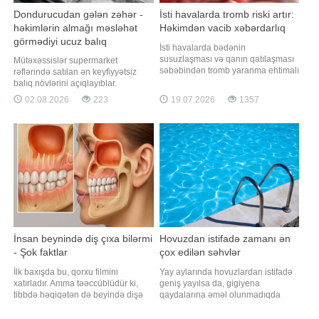
Dondurucudan gələn zəhər -
İsti havalarda tromb riski artır:
həkimlərin almağı məsləhət
Həkimdən vacib xəbərdarlıq
görmədiyi ucuz balıq
İsti havalarda bədənin
susuzlaşması və qanın qatılaşması
Mütəxəssislər supermarket
səbəbindən tromb yaranma ehtimalı
rəflərində satılan ən keyfiyyətsiz
arta bilər. xəbər verir ki, bu barədə
balıq növlərini açıqlayıblar.
rusiyalı həkim-terapevt Tatyana
Dondurulmuş balıq tez və faydalı
02.08.2026
223
19.07.2026
1357
Vinoqradova RT-yə müsahibəsində
şam yeməyi üçün ideal seçim kimi
bildirib. Mütəxəssisin sözlərinə
görünür. xarici mediaya istinadən
görə, tromb damar daxilində
xəbər verir ki, supermarketlərdəki
yaranan və qan dövranını qismən
cəlbedici qiymətlərin arxasında
və ya tamamil
bəzən qida dəyərini itirmiş, hətta
sağlamlı
İnsan beynində diş çıxa bilərmi
Hovuzdan istifadə zamanı ən
- Şok faktlar
çox edilən səhvlər
İlk baxışda bu, qorxu filmini
Yay aylarında hovuzlardan istifadə
xatırladır. Amma təəccüblüdür ki,
geniş yayılsa da, gigiyena
tibbdə həqiqətən də beyində dişə
qaydalarına əməl olunmadıqda
bənzər strukturların aşkar edildiyi
müxtəlif infeksiyalara yoluxma riski
çox nadir hallar təsvir olunub.
artır. xəbər verir ki, hovuza