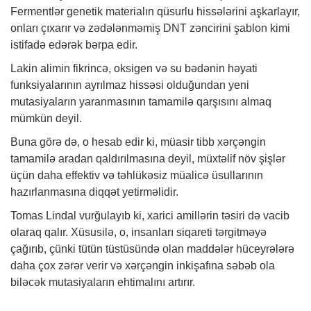
Fermentlər genetik materialın qüsurlu hissələrini aşkarlayır,
onları çıxarır və zədələnməmiş DNT zəncirini şablon kimi
istifadə edərək bərpa edir.
Lakin alimin fikrincə, oksigen və su bədənin həyati
funksiyalarının ayrılmaz hissəsi olduğundan yeni
mutasiyaların yaranmasının tamamilə qarşısını almaq
mümkün deyil.
Buna görə də, o hesab edir ki, müasir tibb xərçəngin
tamamilə aradan qaldırılmasına deyil, müxtəlif növ şişlər
üçün daha effektiv və təhlükəsiz müalicə üsullarının
hazırlanmasına diqqət yetirməlidir.
Tomas Lindal vurğulayıb ki, xarici amillərin təsiri də vacib
olaraq qalır. Xüsusilə, o, insanları siqareti tərgitməyə
çağırıb, çünki tütün tüstüsündə olan maddələr hüceyrələrə
daha çox zərər verir və xərçəngin inkişafına səbəb ola
biləcək mutasiyaların ehtimalını artırır.