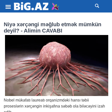
Niyə xərçəngi məğlub etmək mümkün
deyil? - Alimin CAVABI
Nobel mükafatı laureatı orqanizmdəki hansı təbii
proseslərin xərçəngin inkişafına səbəb ola biləcəyini izah