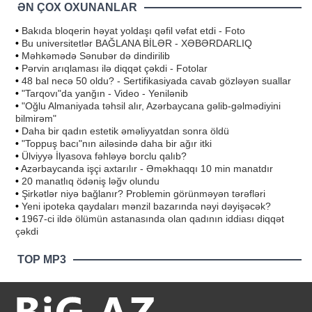
ƏN ÇOX OXUNANLAR
•
Bakıda bloqerin həyat yoldaşı qəfil vəfat etdi - Foto
•
Bu universitetlər BAĞLANA BİLƏR - XƏBƏRDARLIQ
•
Məhkəmədə Sənubər də dindirilib
•
Pərvin arıqlaması ilə diqqət çəkdi - Fotolar
•
48 bal necə 50 oldu? - Sertifikasiyada cavab gözləyən suallar
•
"Tarqovı"da yanğın - Video - Yenilənib
•
"Oğlu Almaniyada təhsil alır, Azərbaycana gəlib-gəlmədiyini
bilmirəm"
•
Daha bir qadın estetik əməliyyatdan sonra öldü
•
"Toppuş bacı"nın ailəsində daha bir ağır itki
•
Ülviyyə İlyasova fəhləyə borclu qalıb?
•
Azərbaycanda işçi axtarılır - Əməkhaqqı 10 min manatdır
•
20 manatlıq ödəniş ləğv olundu
•
Şirkətlər niyə bağlanır? Problemin görünməyən tərəfləri
•
Yeni ipoteka qaydaları mənzil bazarında nəyi dəyişəcək?
•
1967-ci ildə ölümün astanasında olan qadının iddiası diqqət
çəkdi
TOP MP3