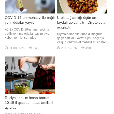
COVID-19-un mənşəyi ilə bağlı
Ürək sağlamlığı üçün ən
yeni iddialar yayıldı
faydalı qəlyanaltı - Diyetoloqlar
açıqladı
Ağ Ev COVID-19-un mənşəyi ilə
bağlı yeni materiallar yayımlayıb.
Diyetoloqlar bildirirlər ki, məşhur
xəbər verir ki, sənəddə
qəlyanaltılar - kartof çipsi, peçenye
koronavirusun laboratoriya mənşəli
və qurudulmuş ət məhsulları adətən
ola biləcəyi iddiasına yer verilib.
yüksək miqdarda natrium və
01.08.2026
245
29.07.2026
498
ABŞ administrasiyasının rəsmi
doymuş yağ ehtiva etdiyindən ürək
internet saytında dərc olunan
sağlamlığı üçün əlverişli seçim
hesabatda bildirilir ki, virusun bəzi
sayılmır. Qaynarinfo xəbər verir ki,
xüsusiyyətləri təbii ştammlarda
"Martha Stewart" portalının
nadir hallard
yazdığına görə, ürək üçü
Rusiyalı həkim insan ömrünü
10-15 il qısaldan əsas amilləri
açıqladı