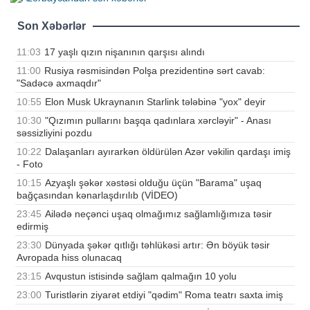
Son Xəbərlər
11:03
17 yaşlı qızın nişanının qarşısı alındı
11:00
Rusiya rəsmisindən Polşa prezidentinə sərt cavab:
"Sadəcə axmaqdır"
10:55
Elon Musk Ukraynanın Starlink tələbinə "yox" deyir
10:30
"Qızımın pullarını başqa qadınlara xərcləyir" - Anası
səssizliyini pozdu
10:22
Dalaşanları ayırarkən öldürülən Azər vəkilin qardaşı imiş
- Foto
10:15
Azyaşlı şəkər xəstəsi olduğu üçün "Barama" uşaq
bağçasından kənarlaşdırılıb (VİDEO)
23:45
Ailədə neçənci uşaq olmağımız sağlamlığımıza təsir
edirmiş
23:30
Dünyada şəkər qıtlığı təhlükəsi artır: Ən böyük təsir
Avropada hiss olunacaq
23:15
Avqustun istisində sağlam qalmağın 10 yolu
23:00
Turistlərin ziyarət etdiyi "qədim" Roma teatrı saxta imiş