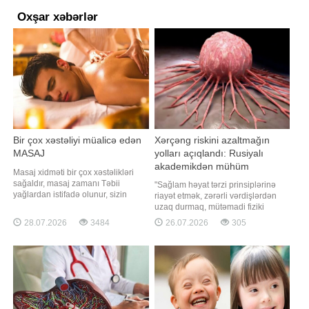
Oxşar xəbərlər
Bir çox xəstəliyi müalicə edən
Xərçəng riskini azaltmağın
MASAJ
yolları açıqlandı: Rusiyalı
akademikdən mühüm
Masaj xidməti bir çox xəstəlikləri
tövsiyələr
sağaldır, masaj zamanı Təbii
"Sağlam həyat tərzi prinsiplərinə
yağlardan istifadə olunur, sizin
riayət etmək, zərərli vərdişlərdən
bədənizdə olan oynaq ağrıları, bel
uzaq durmaq, mütəmadi fiziki
ağrıları, baş ağrılarını vaxtında
aktivliklə məşğul olmaq və
28.07.2026
3484
26.07.2026
305
götürür. Dünyada edilən masajların
profilaktik müayinələrdən keçmək
90 %-i tibbi masajdır. Avropada və
onkoloji xəstəliklərin yaranma
Şərqdə həkimlər masajı resept
riskini əhəmiyyətli dərəcədə azalda
olaraq yazırlar. Masaj inteqtaiv bi
bilər". xəbər verir ki, bunu "RİA
Novosti"yə müsahibəsind