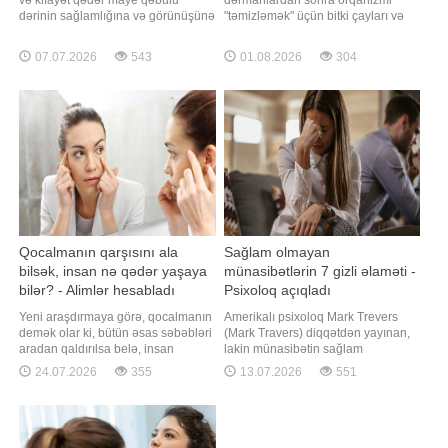
və kifayət qədər maye qəbulu
dərmanlardan sonra orqanizmi
dərinin sağlamlığına və görünüşünə
"təmizləmək" üçün bitki çayları və
təsir göstərə bilər. Nəmləndirici və
detoks proqramlarına müraciət
faydalı qida maddələri ilə zəngin
edənlər olsa da, mütəxəssislər bu
07.07.2026
543
01.08.2026
304
bəzi içkilər iltihabın azalmasına,
üsulların əksəriyyətinin elmi
kollagen sintezinin
əsasının olmadığını bildirirlər. xəbər
dəstəklənməsinə və dərinin
verir ki, həkim Svetlana
elastikliyinin qorunmasına kömək
Burnatskayanın sözlərinə görə,
edə bilər. Qaynarinf
dərmanları
Qocalmanın qarşısını ala
Sağlam olmayan
bilsək, insan nə qədər yaşaya
münasibətlərin 7 gizli əlaməti -
bilər? - Alimlər hesabladı
Psixoloq açıqladı
Yeni araşdırmaya görə, qocalmanın
Amerikalı psixoloq Mark Trevers
demək olar ki, bütün əsas səbəbləri
(Mark Travers) diqqətdən yayınan,
aradan qaldırılsa belə, insan
lakin münasibətin sağlam
ömrünün nəzəri maksimum həddi
olmadığını göstərən yeddi əsas
24.07.2026
355
13.07.2026
551
təxminən 200 il ola bilər. Qaynarinfo
əlaməti sadalayıb. Qaynarinfo-nun
xəbər verir ki, "The Independent"
məlumatına görə, CNBC-də dərc
nəşrinin məlumatına görə, alimlər
olunan məqaləsində Trevers bildirib
qocalmanın əsas mexanizmlərinin
ki, bir çox insan aylarla, hətta illərlə
aradan qaldırıldığı hald
sağlam olmayan münasibətlərdə