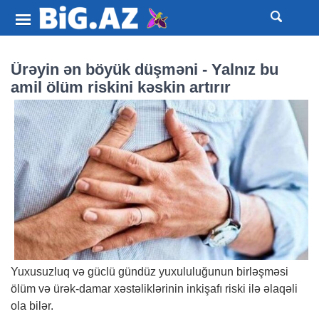
Ürəyin ən böyük düşməni - Yalnız bu
amil ölüm riskini kəskin artırır
Yuxusuzluq və güclü gündüz yuxululuğunun birləşməsi
ölüm və ürək-damar xəstəliklərinin inkişafı riski ilə əlaqəli
ola bilər.