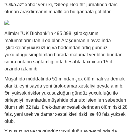
"Ölkə.az"
xəbər
verir ki, "Sleep Health" jurnalında dərc
olunan araşdırmanın müəllifləri bu qənaətə gəliblər.
Alimlər "UK Biobank"ın 495 398 iştirakçısının
məlumatlarını təhlil ediblər. Araşdırmanın əvvəlində
iştirakçılar yuxusuzluq və həddindən artıq gündüz
yuxululuğu simptomları barədə məlumat veriblər, bundan
sonra onların sağlamlığı orta hesabla təxminən 15 il
ərzində izlənilib.
Müşahidə müddətində 51 mindən çox ölüm halı və demək
olar ki, eyni sayda yeni ürək-damar xəstəliyi qeydə alınıb.
Ən yüksək risklər yuxusuzluğun gündüz yuxululuğu ilə
birləşdiyi insanlarda müşahidə olunub: istənilən səbəbdən
ölüm riski 32 faiz, ürək-damar xəstəliklərindən ölüm riski 28
faiz, yeni ürək və damar xəstəlikləri riski isə 40 faiz yüksək
olub.
Yuxusuzluq və ya gündüz yuxululuğu ayrı-ayrılıqda da