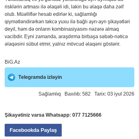
risklərin artması ilə əlaqəli idi, lakin bu əlaqə daha zəif
olub. Müəlliflər hesab edirlər ki, sağlamlığı
qiymətləndirərkən təkcə yuxu ilə bağlı ayrı-ayrı şikayətləri
deyil, həm də onların kombinasiyasını nəzərə almaq
vacibdir. Eyni zamanda, araşdırma birbaşa səbəb-nəticə
əlaqəsini sübut etmir, yalnız mövcud əlaqəni göstərir.
BiG.Az
Telegramda izləyin
Sağlamlıq
Baxılıb: 582 Tarix: 03 iyul 2026
Şikayətiniz varsa Whatsapp:
077 7125666
Facebookda Paylaş