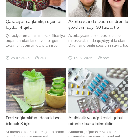
Qaraciyər sağlamlığı üçün ən
Azərbaycanda Daun sindromlu
faydalı 4 qida
şəxslərin sayı 30 faiz artıb
Qaraciyər orqanizmin əsas filtrasiya
Azərbaycanda son beş ildə tibb
orqanlarından biridir və hər gün
müəssisələrində qeydiyyatda olan
toksinləri, dərman qalıqlarını və
Daun sindromlu şəxslərin sayı artıb.
maddələr mübadiləsi nəticəsində
xəbər verir ki, bunu Dövlət Statistika
yaranan tullantıları emal edir.
Komitəsinin 2021-2025-ci illər üzrə
25.07.2026
307
16.07.2026
555
"Euroonco" federal ekspert
açıqladığı statistik göstəricilər
onkologiya klinikaları şəbəkəsinin
göstərir. Məlumata görə, Daun
qastroenteroloqu, tibb elmləri
sindromu ilə qeydiyyatda olanların
namizədi Vladimir Loginov
ümumi sayı 2021-ci ildə 85
qaraciyər
Dəri sağlamlığını dəstəkləyə
Antibiotik və ağrıkəsici qəbul
biləcək 8 içki
edənlər bunu bilməlidir
Mütəxəssislərin fikrincə, qidalanma
Antibiotik, ağrıkəsici və digər