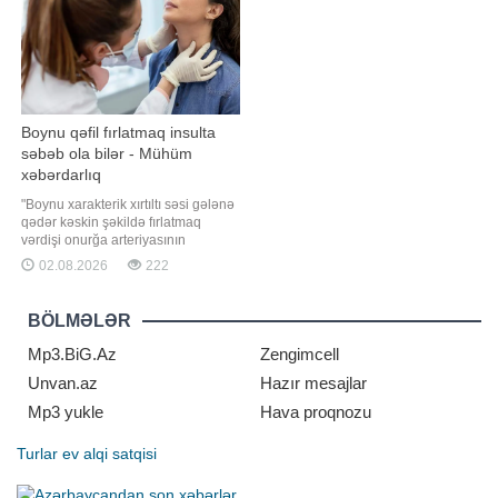
qalır. Onla
Boynu qəfil fırlatmaq insulta
səbəb ola bilər - Mühüm
xəbərdarlıq
"Boynu xarakterik xırtıltı səsi gələnə
qədər kəskin şəkildə fırlatmaq
vərdişi onurğa arteriyasının
zədələnməsinə və nadir hallarda
02.08.2026
222
işemik insultun yaranmasına səbəb
ola bilər". xəbər verir ki, bunu
"İzvestiya"ya rusiyalı nevroloq
BÖLMƏLƏR
Aleksandr Tkaçyov deyib.
Mütəxəssisin sözlərinə görə
Mp3.BiG.Az
Zengimcell
Unvan.az
Hazır mesajlar
Mp3 yukle
Hava proqnozu
Turlar
ev alqi satqisi