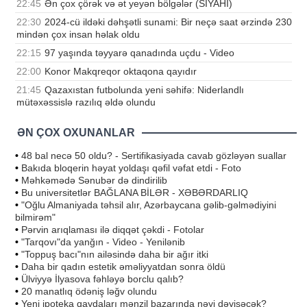
22:45
Ən çox çörək və ət yeyən bölgələr (SİYAHI)
22:30
2024-cü ildəki dəhşətli sunami: Bir neçə saat ərzində 230
mindən çox insan həlak oldu
22:15
97 yaşında təyyarə qanadında uçdu - Video
22:00
Konor Makqreqor oktaqona qayıdır
21:45
Qazaxıstan futbolunda yeni səhifə: Niderlandlı
mütəxəssislə razılıq əldə olundu
ƏN ÇOX OXUNANLAR
•
48 bal necə 50 oldu? - Sertifikasiyada cavab gözləyən suallar
•
Bakıda bloqerin həyat yoldaşı qəfil vəfat etdi - Foto
•
Məhkəmədə Sənubər də dindirilib
•
Bu universitetlər BAĞLANA BİLƏR - XƏBƏRDARLIQ
•
"Oğlu Almaniyada təhsil alır, Azərbaycana gəlib-gəlmədiyini
bilmirəm"
•
Pərvin arıqlaması ilə diqqət çəkdi - Fotolar
•
"Tarqovı"da yanğın - Video - Yenilənib
•
"Toppuş bacı"nın ailəsində daha bir ağır itki
•
Daha bir qadın estetik əməliyyatdan sonra öldü
•
Ülviyyə İlyasova fəhləyə borclu qalıb?
•
20 manatlıq ödəniş ləğv olundu
•
Yeni ipoteka qaydaları mənzil bazarında nəyi dəyişəcək?