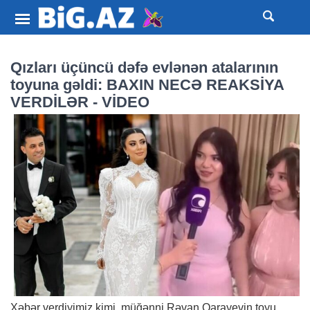
Qızları üçüncü dəfə evlənən atalarının
toyuna gəldi: BAXIN NECƏ REAKSİYA
VERDİLƏR - VİDEO
Xəbər
verdiyimiz kimi, müğənni Rəvan Qarayevin toyu