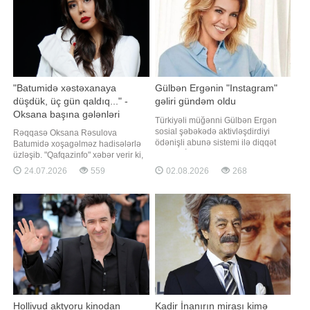
"Batumidə xəstəxanaya
Gülbən Ergənin "Instagram"
düşdük, üç gün qaldıq..." -
gəliri gündəm oldu
Oksana başına gələnləri
Türkiyəli müğənni Gülbən Ergən
danışdı
sosial şəbəkədə aktivləşdirdiyi
Rəqqasə Oksana Rəsulova
ödənişli abunə sistemi ilə diqqət
Batumidə xoşagəlməz hadisələrlə
çəkib. BİG.AZ -a istinadən xəbər
üzləşib. "Qafqazinfo" xəbər verir ki,
verir ki, sənətçi bir müddət əvvəl
bu barədə rəqqasə sosial şəbəkə
24.07.2026
559
02.08.2026
268
"Instagram" hesabında aylıq 79,99
hesabında paylaşım edib. O ailəsi
Türkiyə lirəsi (təxminən 2 manat 86
ilə birgə keçirdiyi 6 günlük Batumi
qəpik) məbləğində ödənişli abunə
tətilində qaldıqları hoteldən
funksiyasını istifadəy
şikayətlənib: "Əgər Batumiyə
getməyi planlaşdırırsınızsa, xüsusil
Hollivud aktyoru kinodan
Kadir İnanırın mirası kimə