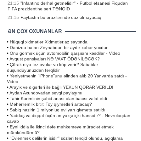
21:15
"İnfantino dərhal getməlidir" - Futbol əfsanəsi Fiqudan
FİFA prezidentinə sərt TƏNQİD
21:15
Paytaxtın bu ərazilərində qaz olmayacaq
ƏN ÇOX OXUNANLAR
•
Hüquqi xidmətlər Xidmetler.az saytında
•
Dənizdə batan Zeynəbdən bir aydır xəbər yoxdur
•
Onu görmək üçün avtomobilin qarşısını kəsdilər - Video
•
Avqust pensiyaları NƏ VAXT ÖDƏNİLƏCƏK?
•
Çörək niyə tez ovulur və köp verir? Səbəblər
düşündüyünüzdən fərqlidir
•
Yeniyetmənin "iPhone"unu əlindən alıb 20 Yanvarda satdı -
Video
•
Arayik və digərləri ilə bağlı YEKUN QƏRAR VERİLDİ
•
Aydan Axundovadan sevgi paylaşımı
•
Tahir Kərimlinin şəhid anası olan bacısı vəfat etdi
•
Məhərrəmlik bitir: Toy qiymətləri artacaq?
•
Sabiq nazirin 1 milyonluq evi yarı qiymətə satıldı
•
Yaddaş və diqqət üçün ən yaxşı içki hansıdır? - Nevroloqdan
cavab
•
Eyni iddia ilə ikinci dəfə məhkəməyə müraciət etmək
mümkündürmü?
•
"Evlənmək dəlilərin işidir" sözləri tənqid olundu, açıqlama