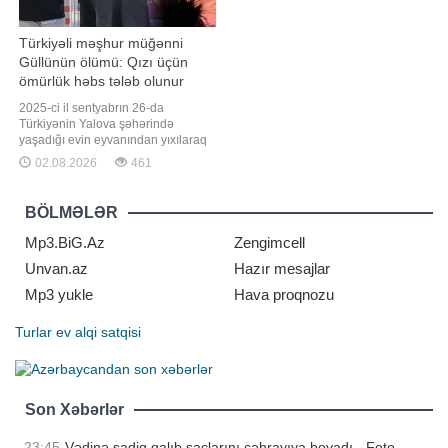
Türkiyəli məşhur müğənni
Güllünün ölümü: Qızı üçün
ömürlük həbs tələb olunur
2025-ci il sentyabrın 26-da
Türkiyənin Yalova şəhərində
yaşadığı evin eyvanından yıxılaraq
həyatını itirən tanınmış müğənni
02.08.2026
461
Güllünün ölümü ilə bağlı aparılan
istintaq yekunlaşıb. xəbər verir ki,
bu barədə "Haber Global" telekanalı
BÖLMƏLƏR
məlumat yayıb. Bildirilib ki, Yalova
Baş Prokurorluğu tərəfində
Mp3.BiG.Az
Zengimcell
Unvan.az
Hazır mesajlar
Mp3 yukle
Hava proqnozu
Turlar
ev alqi satqisi
Son Xəbərlər
23:45
Vədinə sadiq qalıb saçlarını çəhrayıya boyadı - Foto