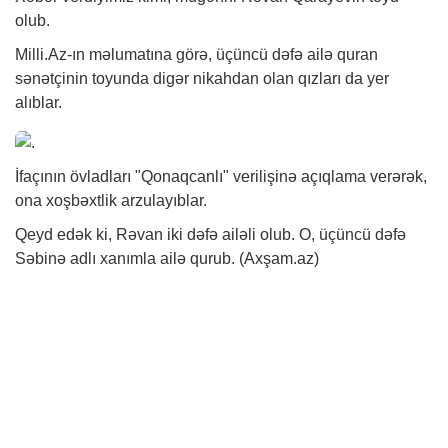
olub.
Milli.Az-ın məlumatına görə, üçüncü dəfə ailə quran
sənətçinin toyunda digər nikahdan olan qızları da yer
alıblar.
İfaçının övladları "Qonaqcanlı" verilişinə açıqlama verərək,
ona xoşbəxtlik arzulayıblar.
Qeyd edək ki, Rəvan iki dəfə ailəli olub. O, üçüncü dəfə
Səbinə adlı xanımla ailə qurub. (Axşam.az)