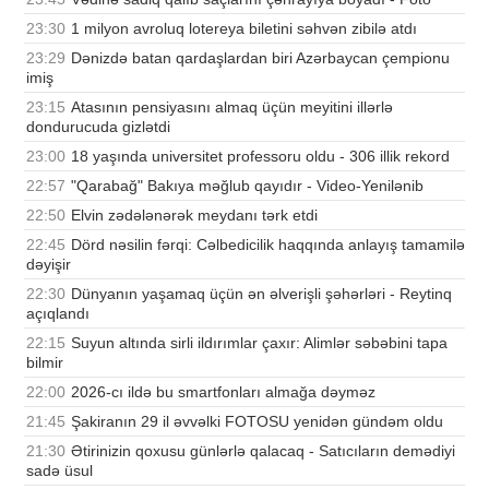
23:30
1 milyon avroluq lotereya biletini səhvən zibilə atdı
23:29
Dənizdə batan qardaşlardan biri Azərbaycan çempionu
imiş
23:15
Atasının pensiyasını almaq üçün meyitini illərlə
dondurucuda gizlətdi
23:00
18 yaşında universitet professoru oldu - 306 illik rekord
22:57
"Qarabağ" Bakıya məğlub qayıdır - Video-Yenilənib
22:50
Elvin zədələnərək meydanı tərk etdi
22:45
Dörd nəsilin fərqi: Cəlbedicilik haqqında anlayış tamamilə
dəyişir
22:30
Dünyanın yaşamaq üçün ən əlverişli şəhərləri - Reytinq
açıqlandı
22:15
Suyun altında sirli ildırımlar çaxır: Alimlər səbəbini tapa
bilmir
22:00
2026-cı ildə bu smartfonları almağa dəyməz
21:45
Şakiranın 29 il əvvəlki FOTOSU yenidən gündəm oldu
21:30
Ətirinizin qoxusu günlərlə qalacaq - Satıcıların demədiyi
sadə üsul