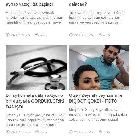
ayrılıb yazıçılığa başladı
qalacaq?
Amerikalı aktyor Con Kyusak
Türkiyənin tanınmış aktyoru Kadir
kinodan uzaqlaşaraq qrafik roman
İnanırın vəfatından sonra onun
müəllifi kimi fəaliyyət göstərməyə
mirası və vəsiyyəti ilə bağlı yeni
başladığını açıqlayıb. xəbər verir ki,
detallar ortaya çıxıb. Axşam.az
aktyor bu barədə "Variety" nəşrinə
xəbər verir ki, sənətçi 2015-ci ildə
26.07.2026
421
26.07.2026
416
müsahibəsində danışıb. Kyusakın
bir, 2022-ci ildə isə notarius iştirakı
sözlərinə görə, qrafik romanlar
ilə daha iki ayrı vəsiyyətnamə
həmişə ona kinematoqrafiyaya ən
hazırlayıb. Bildirilir ki, hazırda
yaxın janr kimi görünüb
məzmunu gizli saxlanılan
vəsiyyətnamələ
Bir ay komada qalan aktyor o
Gülay Zeynallı paylaşımı ilə
biri dünyada GÖRDÜKLƏRİNİ
DİQQƏT ÇƏKDİ - FOTO
DANIŞDI
Müğənni Gülay Zeynallı sosial
mediada paylaşımı ilə diqqət çəkib.
Britaniyalı aktyor Şiv Qrüol 2013-cü
xəbər verir ki, müğənni sosial
ildə keçirdiyi ağır ürək tutmasından
şəbəkədə yeni görüntülərini
sonra yaşadıqlarını illər sonra
paylaşıb. Görüntülərdə Gülay
yenidən bölüşüb. Aktyor kliniki ölüm
26.07.2026
525
25.07.2026
585
görünüşü ilə diqqət çəkib. Onun
yaşadığı anlarda özünü qəribə bir