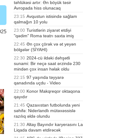
təhlükəsi artır: Ən böyük təsir
Avropada hiss olunacaq
23:15
Avqustun istisində sağlam
qalmağın 10 yolu
23:00
Turistlərin ziyarət etdiyi
025
"qədim" Roma teatrı saxta imiş
22:45
Ən çox çörək və ət yeyən
bölgələr (SİYAHI)
22:30
2024-cü ildəki dəhşətli
sunami: Bir neçə saat ərzində 230
mindən çox insan həlak oldu
22:15
97 yaşında təyyarə
qanadında uçdu - Video
22:00
Konor Makqreqor oktaqona
qayıdır
21:45
Qazaxıstan futbolunda yeni
səhifə: Niderlandlı mütəxəssislə
razılıq əldə olundu
21:30
Altay Bayındır karyerasını La
Liqada davam etdirəcək