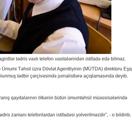
rdlər tədris vaxtı telefon vasitələrindən istifadə edə bilməz.
ə Ümumi Təhsil üzrə Dövlət Agentliyinin (MÜTDA) direktoru Eşq
olunmuş tədbir çərçivəsində jurnalistlərə açıqlamasında deyib.
avranış qaydalarının ölkənin bütün ümumtəhsil müəssisələrində
ris zamanı telefonlardan istifadəsi yolverilməzdir", - o bildirib.