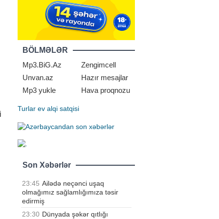
BÖLMƏLƏR
Mp3.BiG.Az
Zengimcell
Unvan.az
Hazır mesajlar
Mp3 yukle
Hava proqnozu
Turlar
ev alqi satqisi
i
Son Xəbərlər
23:45
Ailədə neçənci uşaq
olmağımız sağlamlığımıza təsir
edirmiş
23:30
Dünyada şəkər qıtlığı