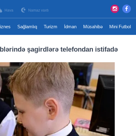
Hava
Namaz vaxtı
iznes
Sağlamlıq
Turizm
İdman
Müsahibə
Mini Futbol
ərində şagirdlərə telefondan istifadə