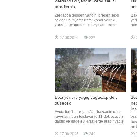
Zərdabdakı yanğını kənd sakini
Dah
törədibmiş
son
Zərdabda qəsdən yanğın törədən şəxs
Bak
saxlanılıb. "Qafqazinfo" xəbər verir ki,
yer
Zərdab rayonunun Hüseynxanlı kəndi
had
ərazisində qəsdən yanğın hadisəsi
ki,
törədən şəxs polis əməkdaşları tərəfindən
Tul
07.08.2026
222
0
müəyyən edilib. Araşdırmalarla yanğının
keç
kənd sakini Ə.Quliyev tərəfindən törədildiyi
edib
məlum olub. Hadis
Bəzi yerlərə yağış yağacaq, dolu
202
düşəcək
ne
ins
Avqustun 9-u axşam Azərbaycanın qərb
rayonlarından başlayaraq 11-dək əsasən
200
dağlıq və dağətəyi ərazilərdə arabir yağış
baş
yağacağı gözlənilir. Bu barədə BİG.AZ-a
ən 
Milli Hidrometeorologiya Xidmətindən
çevr
07.08.2026
249
0
məlumat verilib. Ayrı-ayrı yerlərdə yağışın
nət