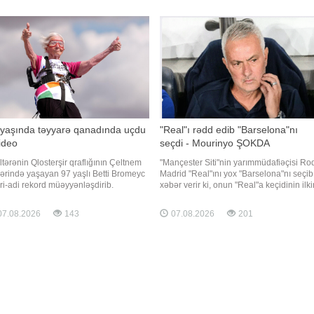
şikayətçinin sözlərinə görə, kosmetoloq
n həyatını itirib. Tailand isə ən çox
Ülviyyə İlyasova barəsind
ər çəkən ölkələrdən biri olub. Fəlakət
ə başladı?
 yaşında təyyarə qanadında uçdu
"Real"ı rədd edib "Barselona"nı
ideo
seçdi - Mourinyo ŞOKDA
iltərənin Qlosterşir qraflığının Çeltnem
"Mançester Siti"nin yarımmüdafiəçisi Rod
ərində yaşayan 97 yaşlı Betti Bromeyc
Madrid "Real"ını yox "Barselona"nı seçib
ri-adi rekord müəyyənləşdirib.
xəbər verir ki, onun "Real"a keçidinin ilki
fqazinfo" xəbər verir ki, 2025-ci ildə
razılaşmaya baxmayaraq niyə baş
ult keçirməsinə baxmayaraq, o,
tutmadığı məlum olub. Qeyd olunur ki,
7.08.2026
143
07.08.2026
201
yarənin qanadı üzərində uçan ən yaşlı
Rodri "Real"la sövdələşməyə 100 faiz ra
ın kimi "Ginnesin Rekordlar Kitabı"na
olub. "Siti"
şüb