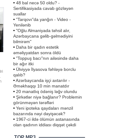
•
48 bal necə 50 oldu? -
Sertifikasiyada cavab gözləyən
suallar
•
"Tarqovı"da yanğın - Video -
Yenilənib
•
"Oğlu Almaniyada təhsil alır,
Azərbaycana gəlib-gəlmədiyini
bilmirəm"
•
Daha bir qadın estetik
əməliyyatdan sonra öldü
•
"Toppuş bacı"nın ailəsində daha
bir ağır itki
•
Ülviyyə İlyasova fəhləyə borclu
ri
qalıb?
.
•
Azərbaycanda işçi axtarılır -
n
Əməkhaqqı 10 min manatdır
•
20 manatlıq ödəniş ləğv olundu
zı
•
Şirkətlər niyə bağlanır? Problemin
görünməyən tərəfləri
•
Yeni ipoteka qaydaları mənzil
bazarında nəyi dəyişəcək?
•
1967-ci ildə ölümün astanasında
olan qadının iddiası diqqət çəkdi
TOP MP3