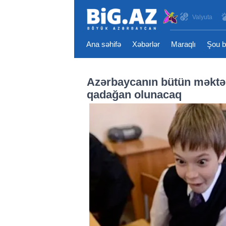
Valyuta
Ana səhifə
Xəbərlər
Maraqlı
Şou b
Azərbaycanın bütün məktəbl
qadağan olunacaq