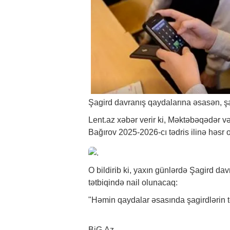
Şagird davranış qaydalarına əsasən, şagi
Lent.az
xəbər
verir ki, Məktəbəqədər v
Bağırov 2025-2026-cı tədris ilinə həsr 
O bildirib ki, yaxın günlərdə Şagird d
tətbiqində nail olunacaq:
"Həmin qaydalar əsasında şagirdlərin təd
BiG.Az