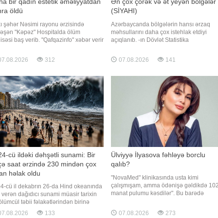
a bir qadın estetik əməliyyatdan
Ən çox çörək və ət yeyən bölgələr
ra öldü
(SİYAHI)
ı şəhər Nəsimi rayonu ərzisində
Azərbaycanda bölgələrin hansı ərzaq
ləşən "Kəpəz" Hospitalda ölüm
məhsullarını daha çox istehlak etdiyi
isəsi baş verib. "Qafqazinfo" xəbər verir
açıqlanıb. -ın Dövlət Statistika
 Almaniya vətəndaşı olan Türkiyə əsilli
Komitəsindən əldə etdiyi məlumata görə
in Turp dünən tibb müəssisəsində
son dövrlər iqtisadi rayonlar üzrə qida
7.08.2026
312
07.08.2026
141
irdiyi plastik əməliyyatdan sonra vəfat
məhsullarının adambaşına istehlakında
. Bildirilib ki, Tulin Turp klinikada esteti
ciddi fərqlər müşahidə olunub. Belə ki,
çörək və çörək məhsullarının (una
çevirməklə
4-cü ildəki dəhşətli sunami: Bir
Ülviyyə İlyasova fəhləyə borclu
çə saat ərzində 230 mindən çox
qalıb?
an həlak oldu
"NovaMed" klinikasında usta kimi
çalışmışam, amma ödənişə gəldikdə 10
4-cü il dekabrın 26-da Hind okeanında
manat pulumu kəsdilər". Bu barədə
 verən dağıdıcı sunami müasir tarixin
"Qafqazinfo"ya adının çəkilməsini
ölümcül təbii fəlakətlərindən birinə
istəməyən vətəndaş müraciət edib. Tibb
ilib. Qaynarinfo xəbər verir ki, fəlakət
7.08.2026
133
07.08.2026
273
ocağında boya işləri gördüyünü deyən
icəsində 14 ölkədə 230 mindən çox