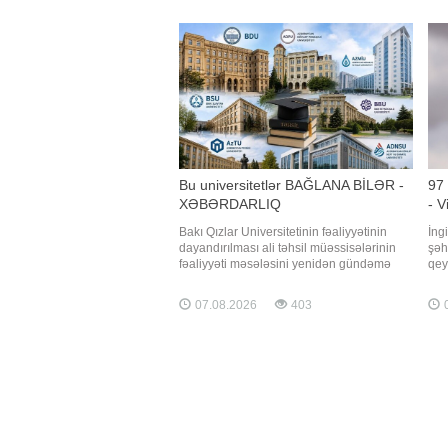
qısamüddətli leysan xarakterli olacağı,
insa
şimşək çaxacağı, dol
zər
nec
Bu universitetlər BAĞLANA BİLƏR -
97
XƏBƏRDARLIQ
- V
Bakı Qızlar Universitetinin fəaliyyətinin
İng
dayandırılması ali təhsil müəssisələrinin
şəh
fəaliyyəti məsələsini yenidən gündəmə
qey
gətirib. Bu qərar universitetlərin keyfiyyət
"Qa
standartlarına uyğunluğu, tədris və
ins
07.08.2026
403
0
idarəetmə prosesləri, maddi-texniki baza
təy
və digər tələblərin nə dərəcədə vacib
qad
olduğunu göstərir
dü