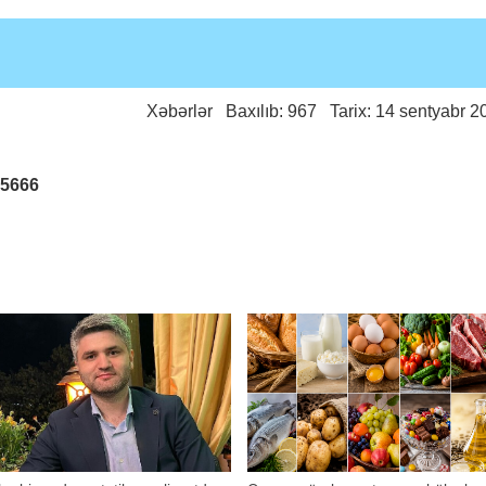
Xəbərlər
Baxılıb: 967 Tarix: 14 sentyabr 2
25666