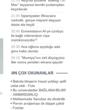
21:15
ABŞ-də yüzlərlə "Boeing 737
Max" təyyarəsi texniki yoxlanışdan
keçiriləcək
21:00
İspaniyadan Əlcəzairə
narkotik, geriyə miqrant daşıyan
,
dəstə ələ keçdi
20:45
Ermənistanın Aİ-yə üzvlüyü
ilə bağlı referendum niyə
mümkünsüzdür?
20:30
Ana oğluna qoyduğu ada
görə həbs olundu
20:15
"Mumiya"nın sirli döyüşçüsü
illər sonra yenidən ekrana qayıdır
ƏN ÇOX OXUNANLAR
•
Bakıda bloqerin həyat yoldaşı qəfil
vəfat etdi - Foto
•
Bu universitetlər BAĞLANA BİLƏR
20
- XƏBƏRDARLIQ
•
Məhkəmədə Sənubər də dindirilib
•
Pərvin arıqlaması ilə diqqət çəkdi
- Fotolar