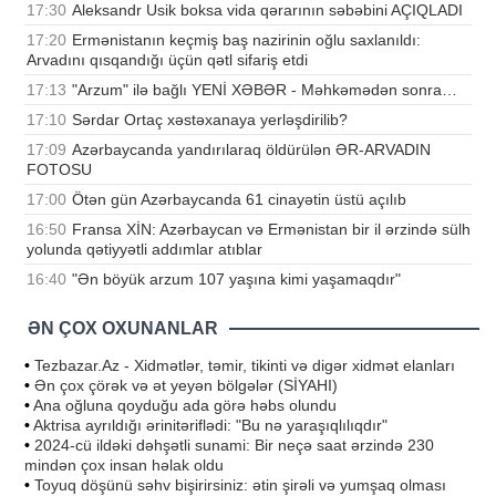
17:30
Aleksandr Usik boksa vida qərarının səbəbini AÇIQLADI
17:20
Ermənistanın keçmiş baş nazirinin oğlu saxlanıldı:
Arvadını qısqandığı üçün qətl sifariş etdi
17:13
"Arzum" ilə bağlı YENİ XƏBƏR - Məhkəmədən sonra…
17:10
Sərdar Ortaç xəstəxanaya yerləşdirilib?
17:09
Azərbaycanda yandırılaraq öldürülən ƏR-ARVADIN
FOTOSU
17:00
Ötən gün Azərbaycanda 61 cinayətin üstü açılıb
16:50
Fransa XİN: Azərbaycan və Ermənistan bir il ərzində sülh
yolunda qətiyyətli addımlar atıblar
16:40
"Ən böyük arzum 107 yaşına kimi yaşamaqdır"
ƏN ÇOX OXUNANLAR
•
Tezbazar.Az - Xidmətlər, təmir, tikinti və digər xidmət elanları
•
Ən çox çörək və ət yeyən bölgələr (SİYAHI)
•
Ana oğluna qoyduğu ada görə həbs olundu
•
Aktrisa ayrıldığı ərinitəriflədi: "Bu nə yaraşıqlılıqdır"
•
2024-cü ildəki dəhşətli sunami: Bir neçə saat ərzində 230
mindən çox insan həlak oldu
•
Toyuq döşünü səhv bişirirsiniz: ətin şirəli və yumşaq olması