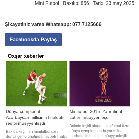
Mini Futbol
Baxılıb: 856 Tarix: 23 may 2025
Şikayətiniz varsa Whatsapp:
077 7125666
Facebookda Paylaş
Oxşar xəbərlər
Dünya çempionatı:
Minifutbol-2015: Yarımfinal
Azərbaycan millisinin finaldakı
cütləri müəyyənləşdi
rəqibi müəyyənləşdi
Bakıda təşkil olunan minifutbol üzrə
dünya çempionatında yarımfinal
Bakıda keçirilən minifutbol üzrə
mərhələsinin cütləri müəyyənləşib.
dünya çempionatında növbəti finalçı