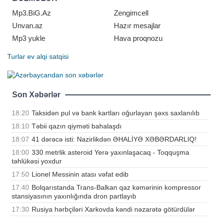
qələbəsi ilə yekunlaşıb. Millinin
heyətind
Mp3.BiG.Az
Zengimcell
Unvan.az
Hazır mesajlar
Mp3 yukle
Hava proqnozu
Turlar
ev alqi satqisi
Son Xəbərlər
18:20
Taksidən pul və bank kartları oğurlayan şəxs saxlanılıb
18:10
Təbii qazın qiyməti bahalaşdı
18:07
41 dərəcə isti: Nazirlikdən ƏHALİYƏ XƏBƏRDARLIQ!
18:00
330 metrlik asteroid Yerə yaxınlaşacaq - Toqquşma
təhlükəsi yoxdur
17:50
Lionel Messinin atası vəfat edib
17:40
Bolqarıstanda Trans-Balkan qaz kəmərinin kompressor
stansiyasının yaxınlığında dron partlayıb
17:30
Rusiya hərbçiləri Xarkovda kəndi nəzarətə götürdülər