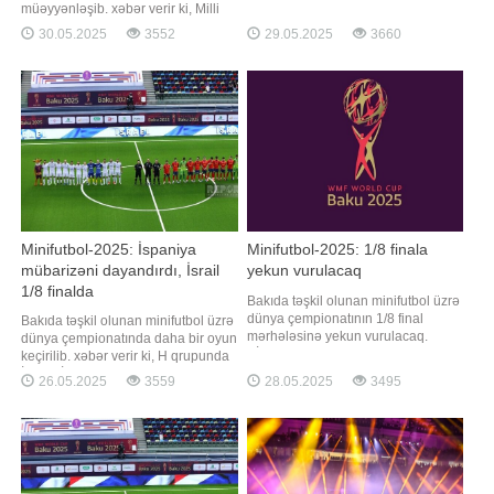
xəbər verir ki, bu, Milli Gimnastika
müəyyənləşib. xəbər verir ki, Milli
Arenasında baş tutan 1/4 final
Gimnastika Arenasında keçirilən
30.05.2025
3552
29.05.2025
3660
mərhələsinin qarşılaşmalarından
mundialın ikinci yarımfinal
sonra bəlli olub. Macarıstan
qarşılaşmasında Macarıstan və
Mavritaniyanı, Monteneqro Çexiyanı
Serbiya seçmələri üz-üzə gəliblər.
1:0 hesabı ilə məğlub edib.
Matçın əsas vaxtında hesab
Azərbayca
açılmayıb. Qalibi müəyyənləşdirmək
üçün penalt
Minifutbol-2025: İspaniya
Minifutbol-2025: 1/8 finala
mübarizəni dayandırdı, İsrail
yekun vurulacaq
1/8 finalda
Bakıda təşkil olunan minifutbol üzrə
dünya çempionatının 1/8 final
Bakıda təşkil olunan minifutbol üzrə
mərhələsinə yekun vurulacaq.
dünya çempionatında daha bir oyun
BİG.AZ xəbər verir ki, bu gün Milli
keçirilib. xəbər verir ki, H qrupunda
Gimnastika Arenasında daha 4
İsrail - İspaniya matçı baş tutub. Milli
26.05.2025
3559
28.05.2025
3495
oyun keçiriləcək. Dünya çempionatı.
Gimnastika Arenasındakı
1/8 final. 28 may. 17:30.
qarşılaşmada rəqibini məğlub edən
Monteneqro - Polşa. 19:00. Bosniya
(4:2) İsrail xallarının sayını altıya
və Herseqovina - Tailand. 20:30.
çatdıraraq 1/8 finala yüksəlib.
Çexiya - İsrail
Aktivində üç xalı ola