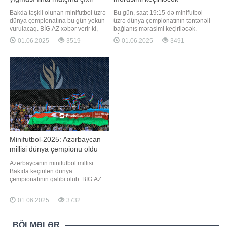
Bakda təşkil olunan minifutbol üzrə
Bu gün, saat 19:15-də minifutbol
dünya çempionatına bu gün yekun
üzrə dünya çempionatının təntənəli
vurulacaq. BİG.AZ xəbər verir ki,
bağlanış mərasimi keçiriləcək.
turnirin finalında Azərbaycan
BİG.AZ xəbər verir ki, tədbir Milli
01.06.2025
3519
01.06.2025
3491
yığması meydana çıxacaq. Elşad
Gimnastika Arenasında baş tutacaq.
Quliyevin baş məşqçisi olduğu
Finaldan öncə nəzərdə tutulan
kollektiv Macarıstanla üz-üzə
konsert proqramında Xalq artisti
gələcək. Bu gün həmçinin üçüncü
Faiq Ağayev və gənc müğənni
yer uğrunda oyun baş tutacaq.
Mərdan Kazımov çıxış edəcəklər.
Serbiya və Monteneqr
Saat 20:00-d
Minifutbol-2025: Azərbaycan
millisi dünya çempionu oldu
Azərbaycanın minifutbol millisi
Bakıda keçirilən dünya
çempionatının qalibi olub. BİG.AZ
xəbər verir ki, Elşad Quliyevin
rəhbərlik etdiyi kollektiv finalda
01.06.2025
3732
Macarıstan seçməsi ilə qarşılaşıb.
Milli Gimnastika Arenasında baş
tutan matç yığmamızın 4:2 hesablı
BÖLMƏLƏR