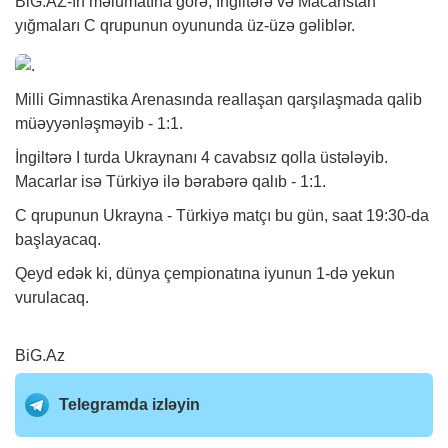
BiG.AZ
-ın məlumatına görə, İngiltərə və Macarıstan
yığmaları C qrupunun oyununda üz-üzə gəliblər.
Milli Gimnastika Arenasında reallaşan qarşılaşmada qalib
müəyyənləşməyib - 1:1.
İngiltərə I turda Ukraynanı 4 cavabsız qolla üstələyib.
Macarlar isə Türkiyə ilə bərabərə qalıb - 1:1.
C qrupunun Ukrayna - Türkiyə matçı bu gün, saat 19:30-da
başlayacaq.
Qeyd edək ki, dünya çempionatına iyunun 1-də yekun
vurulacaq.
BiG.Az
Telegramda izləyin