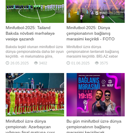
Minifutbol-2025: Tailand
Minifutbol-2025: Dünya
Bakıda növbəti mərhələyə
çempionatının bağlanış
vəsiqə qazandı
mərasimi keçirildi - FOTO
Bakıda təşkil olunan minifutbol üzrə
Minifutbol üzrə dünya
dünya çempionatında daha bir oyun
çempionatının təntənəli bağlanış
keçirilib. -ın məlumatına görə,
mərasimi keçirilib. BİG.AZ xəbər
günün ilk matçında E qrupunda
verir ki, finaldan öncə nəzərdə
26.05.2025
3402
01.06.2025
3575
Kosta Rika - Tailand matçı baş
tutulan konsert proqramında Xalq
tutub. Milli Gimnastika Arenasında
artisti Faiq Ağayev və gənc müğənni
gerçəkləşən qarşılaşma Asiya
Mərdan Kazımov çıxış ediblər. Qeyd
təmsilçisinin qələbəsi ilə yekunlaşıb
edək ki, bağlanış mərasimindən
- 4:1. Xallarının sayını 7-yə çatdıra
dərhal sonra turnirin final
qarşılaşmasında Azərbayca
Minifutbol üzrə dünya
Bu gün minifutbol üzrə dünya
çempionatı: Azərbaycan
çempionatının bağlanış
yığması final matçına çıxır
mərasimi keçiriləcək