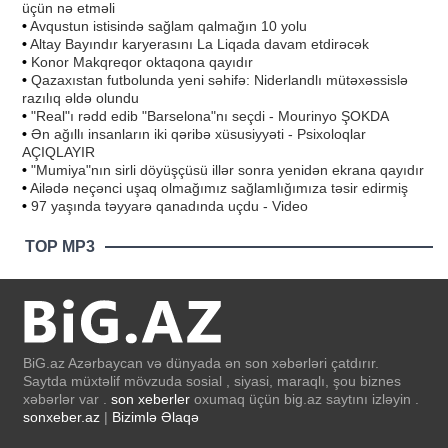
üçün nə etməli
•
Avqustun istisində sağlam qalmağın 10 yolu
•
Altay Bayındır karyerasını La Liqada davam etdirəcək
•
Konor Makqreqor oktaqona qayıdır
•
Qazaxıstan futbolunda yeni səhifə: Niderlandlı mütəxəssislə
razılıq əldə olundu
•
"Real"ı rədd edib "Barselona"nı seçdi - Mourinyo ŞOKDA
•
Ən ağıllı insanların iki qəribə xüsusiyyəti - Psixoloqlar
AÇIQLAYIR
•
"Mumiya"nın sirli döyüşçüsü illər sonra yenidən ekrana qayıdır
•
Ailədə neçənci uşaq olmağımız sağlamlığımıza təsir edirmiş
•
97 yaşında təyyarə qanadında uçdu - Video
TOP MP3
BiG.az Azərbaycan və dünyada ən son xəbərləri çatdırır.
Saytda müxtəlif mövzuda sosial , siyasi, maraqlı, şou biznes
xəbərlər var .
son xeberler
oxumaq üçün big.az saytını izləyin .
sonxeber.az
|
Bizimlə Əlaqə