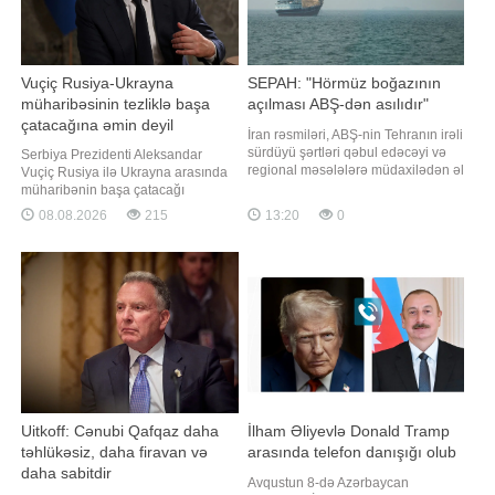
Vuçiç Rusiya-Ukrayna
SEPAH: "Hörmüz boğazının
müharibəsinin tezliklə başa
açılması ABŞ-dən asılıdır"
çatacağına əmin deyil
İran rəsmiləri, ABŞ-nin Tehranın irəli
sürdüyü şərtləri qəbul edəcəyi və
Serbiya Prezidenti Aleksandar
regional məsələlərə müdaxilədən əl
Vuçiç Rusiya ilə Ukrayna arasında
çəkəcəyi halda Hörmüz boğazında
müharibənin başa çatacağı
gəmiçiliyi bərpa edəcəklərini bəyan
müddətlə bağlı hələlik ciddi
08.08.2026
215
13:20
0
ediblər. xəbər verir ki, bu barədə
proqnoz verə bilmədiyini və tərəfləri
"Tasnim" İslam İnqilabı Keşikçiləri
daha bir çətin qışın gözləyə
Korpusunun (SEPAH) təmsilçisi
biləcəyindən narahat olduğunu
Hüseyn Möhibini
bildirib. "Report" Serbiya mediasına
istinadən xəbər verir ki, bu barədə
Vuçi
Uitkoff: Cənubi Qafqaz daha
İlham Əliyevlə Donald Tramp
təhlükəsiz, daha firavan və
arasında telefon danışığı olub
daha sabitdir
Avqustun 8-də Azərbaycan