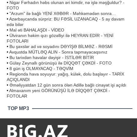
•
Nigar Fərhadın həbs olunan əri kimdir, nə işlə məşğuldur? -
FOTO
•
"Arzum" ilə bağlı YENİ XƏBƏR - Məhkəmədən sonra…
•
Azərbaycanda sürpriz: BU FƏSİL UZANACAQ - 5 ay davam
edə bilər
•
Mal əti BAHALAŞDI - VİDEO
•
Ülviranın həkim qızı gözəlliyi ilə HEYRAN EDİR - YENİ
FOTOLARI
•
Bu şəxslər ad və soyadını DƏYİŞƏ BİLMƏZ - RƏSMİ
•
Avqustda MÜTLƏQ ALIN - Sonra tapmayacaqsınız
•
Bu tarixdən havalar dəyişir - İSTİLƏR BİTİR
•
Gülay Zeynallı görünüşü ilə DİQQƏT ÇƏKDİ - FOTO
•
8 gün iş OLMAYACAQ - TƏQVİM
•
Regionda hava soyuyur: yağış, külək, dolu başlayır - TARİX
AÇIQLANDI
•
Əməliyyatdan 12 gün sonra ölən Adillə bağlı cinayət işi açıldı
•
Almaxanım yeni GÖRÜNÜŞÜ İLƏ DİQQƏT ÇƏKDİ -
FOTOLAR
TOP MP3