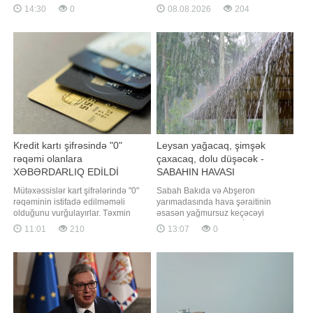
proqramını tam dayandırmayıb,
qiymətləndirib. "Report" xəbər verir
14:30
0
08.08.2026
204
sadəcə onun icrasını ləngidib.
ki, ABŞ Prezidenti bu barədə
xəbər verir ki, bu barədə "The New
Azərbaycan lideri ilə telefon
York Times" nəşri rəsmilərə və
danışığı zamanı bildirib. Telefon
mütəxəssislərə istinadən məlumat
danışığı zamanı 2025-ci il avqustun
yayıb. Tehran BMT müfəttişlərinin
8-də Vaşinqtonda keçirilmiş v
ən həssa
Kredit kartı şifrəsində "0"
Leysan yağacaq, şimşək
rəqəmi olanlara
çaxacaq, dolu düşəcək -
XƏBƏRDARLIQ EDİLDİ
SABAHIN HAVASI
Mütəxəssislər kart şifrələrində "0"
Sabah Bakıda və Abşeron
rəqəminin istifadə edilməməli
yarımadasında hava şəraitinin
olduğunu vurğulayırlar. Təxmin
əsasən yağmursuz keçəcəyi
edilməsi asan ardıcıllıqlarda və
gözlənilir. Bu barədə BİG.AZ-a Milli
11:01
210
13:07
0
doğum tarixlərində tez-tez istifadə
Hidrometeorologiya Xidmətindən
edilən bu rəqəm kiber dələduzların
bildirilib. Mülayim şimal-qərb küləyi
ilk hədəfi olur. xəbər verir ki, kiber
arabir güclənəcək. Havanın
təhlükəsizlik və bankçılıq
temperaturu gecə 23-27 isti, gündüz
mütəxəssisləri kredit v
29-33 isti olacaq. Atmosfer təzyiqi
756 mm civə sütun