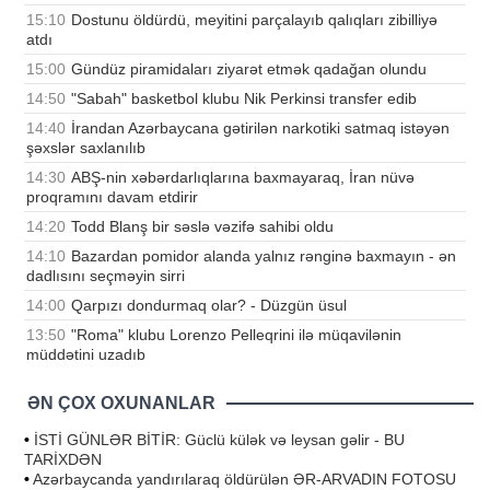
15:10
Dostunu öldürdü, meyitini parçalayıb qalıqları zibilliyə
atdı
15:00
Gündüz piramidaları ziyarət etmək qadağan olundu
14:50
"Sabah" basketbol klubu Nik Perkinsi transfer edib
14:40
İrandan Azərbaycana gətirilən narkotiki satmaq istəyən
şəxslər saxlanılıb
14:30
ABŞ-nin xəbərdarlıqlarına baxmayaraq, İran nüvə
proqramını davam etdirir
14:20
Todd Blanş bir səslə vəzifə sahibi oldu
14:10
Bazardan pomidor alanda yalnız rənginə baxmayın - ən
dadlısını seçməyin sirri
14:00
Qarpızı dondurmaq olar? - Düzgün üsul
13:50
"Roma" klubu Lorenzo Pelleqrini ilə müqavilənin
müddətini uzadıb
ƏN ÇOX OXUNANLAR
•
İSTİ GÜNLƏR BİTİR: Güclü külək və leysan gəlir - BU
TARİXDƏN
•
Azərbaycanda yandırılaraq öldürülən ƏR-ARVADIN FOTOSU