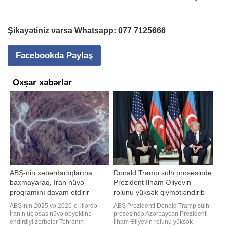
Şikayətiniz varsa Whatsapp:
077 7125666
Facebookda Paylaş
Oxşar xəbərlər
ABŞ-nin xəbərdarlıqlarına
Donald Tramp sülh prosesində
baxmayaraq, İran nüvə
Prezident İlham Əliyevin
proqramını davam etdirir
rolunu yüksək qiymətləndirib
ABŞ-nin 2025 və 2026-cı illərdə
ABŞ Prezidenti Donald Tramp sülh
İranın üç əsas nüvə obyektinə
prosesində Azərbaycan Prezidenti
endirdiyi zərbələr Tehranın
İlham Əliyevin rolunu yüksək