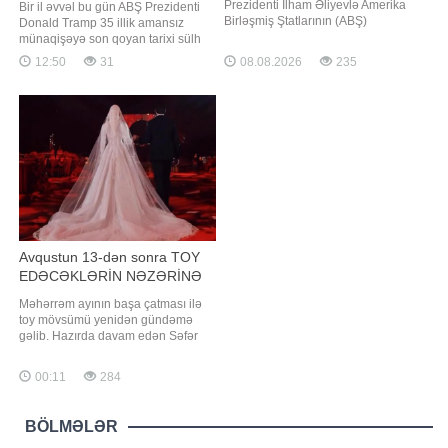
Prezidenti İlham Əliyevlə Amerika
Bir il əvvəl bu gün ABŞ Prezidenti
Birləşmiş Ştatlarının (ABŞ)
Donald Tramp 35 illik amansız
Prezidenti Donald Tramp arasında
münaqişəyə son qoyan tarixi sülh
telefon danışığı olub. "Report" xəbər
müqaviləsini imzalamaq üçün
12:50
31
08.08.2026
235
verir ki, bu barədə Azərbaycan
Azərbaycan və Ermənistanı bir
Prezidentinin Mətbuat Xidmətinin
araya gətirdi. "Report" xəbər verir ki,
məlumat yayıb. Telefon söhbəti
bunu ABŞ Prezidentinin xüsusi
zamanı Vaşinqton Zirvə Görüşünün
elçisi Stiv Uitkoff "X" sosial şəbəkə
ildönüm
hesabındakı paylaşımd
Avqustun 13-dən sonra TOY
EDƏCƏKLƏRİN NƏZƏRİNƏ
Məhərrəm ayının başa çatması ilə
toy mövsümü yenidən gündəmə
gəlib. Hazırda davam edən Səfər
ayı da avqustun 13-14-də
yekunlaşacaq. Bu səbəbdən
00:11
284
avqustun ikinci yarısından etibarən
ölkədə toy mərasimlərinin sayında
ciddi artım olacağı proqnozlaşdırılır.
BÖLMƏLƏR
Bəs qarşıdakı dövrdə həqiqətən də