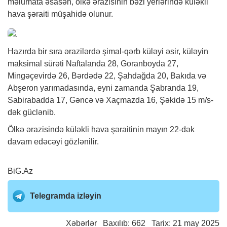
məlumata əsasən, ölkə ərazisinin bəzi yerlərində küləkli
hava şəraiti müşahidə olunur.
Hazırda bir sıra ərazilərdə şimal-qərb küləyi əsir, küləyin
maksimal sürəti Naftalanda 28, Goranboyda 27,
Mingəçevirdə 26, Bərdədə 22, Şahdağda 20, Bakıda və
Abşeron yarımadasında, eyni zamanda Şabranda 19,
Sabirabadda 17, Gəncə və Xaçmazda 16, Şəkidə 15 m/s-
dək güclənib.
Ölkə ərazisində küləkli hava şəraitinin mayın 22-dək
davam edəcəyi gözlənilir.
BiG.Az
Telegramda izləyin
Xəbərlər
Baxılıb: 662 Tarix: 21 may 2025