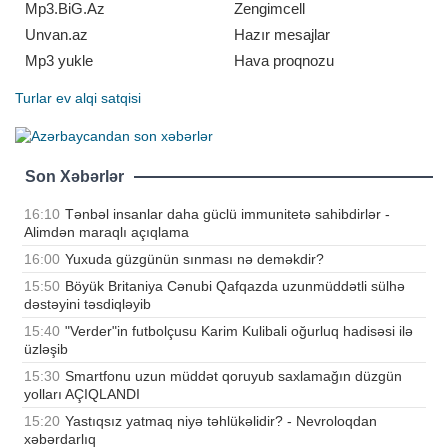
"toy bumu"
Mp3.BiG.Az
Zengimcell
Unvan.az
Hazır mesajlar
Mp3 yukle
Hava proqnozu
Turlar
ev alqi satqisi
Son Xəbərlər
16:10
Tənbəl insanlar daha güclü immunitetə sahibdirlər -
Alimdən maraqlı açıqlama
16:00
Yuxuda güzgünün sınması nə deməkdir?
15:50
Böyük Britaniya Cənubi Qafqazda uzunmüddətli sülhə
dəstəyini təsdiqləyib
15:40
"Verder"in futbolçusu Karim Kulibali oğurluq hadisəsi ilə
üzləşib
15:30
Smartfonu uzun müddət qoruyub saxlamağın düzgün
yolları AÇIQLANDI
15:20
Yastıqsız yatmaq niyə təhlükəlidir? - Nevroloqdan
xəbərdarlıq