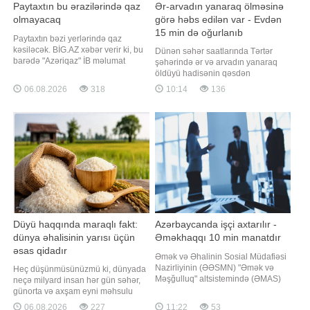
Paytaxtın bu ərazilərində qaz
Ər-arvadın yanaraq ölməsinə
olmayacaq
görə həbs edilən var - Evdən
15 min də oğurlanıb
Paytaxtın bəzi yerlərində qaz
kəsiləcək. BİG.AZ xəbər verir ki, bu
Dünən səhər saatlarında Tərtər
barədə "Azəriqaz" İB məlumat
şəhərində ər və arvadın yanaraq
yayıb. Belə ki, təmir-quraşdırma
öldüyü hadisənin qəsdən
işləri ilə əlaqədar sabah saat 10:00-
törədilməsi bəlli olub.
06.08.2026
318
10:14
136
dan işlər yekunlaşanadək Sabunçu
"Qafqazinfo"nun əldə etdiyi
qəsəbəsinin Ə. Dadaşov, Y. Saratov,
məlumata görə, hadisənin rayon
M. Kalinin, Ş. Rustaveli, M.
sakini 1987-ci il təvəllüdlü Vüqar
İbrahimov küçələrinin və Bakıxano
Baxşəliyev tərəfindən törətdiyi üzə
çıxıb. Məlum olub ki, o, sübh
saatlarında 1941-c
Düyü haqqında maraqlı fakt:
Azərbaycanda işçi axtarılır -
dünya əhalisinin yarısı üçün
Əməkhaqqı 10 min manatdır
əsas qidadır
Əmək və Əhalinin Sosial Müdafiəsi
Nazirliyinin (ƏƏSMN) "Əmək və
Heç düşünmüsünüzmü ki, dünyada
Məşğulluq" altsistemində (ƏMAS)
neçə milyard insan hər gün səhər,
hazırda müxtəlif işəgötürənlər
günorta və axşam eyni məhsulu
tərəfindən təqdim olunan 65
yeyir?. Düyü sadəcə qarnir deyil. O,
06.08.2026
227
11:22
53