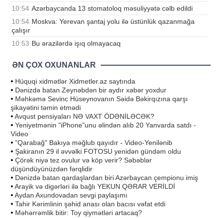
10:54
Azərbaycanda 13 stomatoloq məsuliyyətə cəlb edildi
10:54
Moskva: Yerevan şantaj yolu ilə üstünlük qazanmağa
çalışır
10:53
Bu ərazilərdə işıq olmayacaq
ƏN ÇOX OXUNANLAR
•
Hüquqi xidmətlər Xidmetler.az saytında
•
Dənizdə batan Zeynəbdən bir aydır xəbər yoxdur
•
Məhkəmə Sevinc Hüseynovanın Səidə Bəkirqızına qarşı
şikayətini təmin etmədi
•
Avqust pensiyaları NƏ VAXT ÖDƏNİLƏCƏK?
•
Yeniyetmənin "iPhone"unu əlindən alıb 20 Yanvarda satdı -
Video
•
"Qarabağ" Bakıya məğlub qayıdır - Video-Yenilənib
•
Şakiranın 29 il əvvəlki FOTOSU yenidən gündəm oldu
•
Çörək niyə tez ovulur və köp verir? Səbəblər
düşündüyünüzdən fərqlidir
•
Dənizdə batan qardaşlardan biri Azərbaycan çempionu imiş
•
Arayik və digərləri ilə bağlı YEKUN QƏRAR VERİLDİ
•
Aydan Axundovadan sevgi paylaşımı
•
Tahir Kərimlinin şəhid anası olan bacısı vəfat etdi
•
Məhərrəmlik bitir: Toy qiymətləri artacaq?