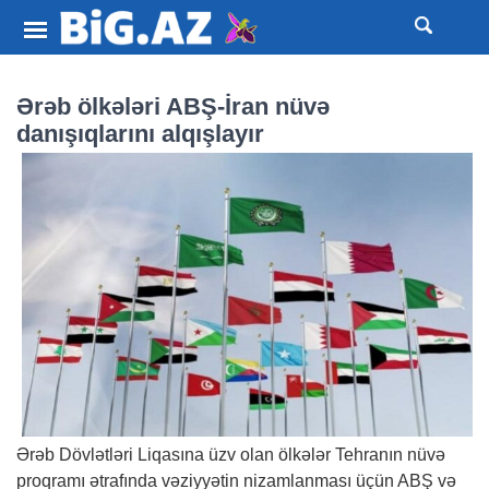
Ərəb ölkələri ABŞ-İran nüvə
danışıqlarını alqışlayır
Ərəb Dövlətləri Liqasına üzv olan ölkələr Tehranın nüvə
proqramı ətrafında vəziyyətin nizamlanması üçün ABŞ və