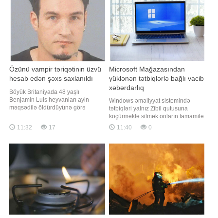
Özünü vampir təriqətinin üzvü
Microsoft Mağazasından
hesab edən şəxs saxlanıldı
yüklənən tətbiqlərlə bağlı vacib
xəbərdarlıq
Böyük Britaniyada 48 yaşlı
Benjamin Luis heyvanları ayin
Windows əməliyyat sistemində
məqsədilə öldürdüyünə görə
tətbiqləri yalnız Zibil qutusuna
məcburi müalicəyə göndərilib.
köçürməklə silmək onların tamamilə
xəbər verir ki, bu barədə BBC
kompüterdən silindiyi anlamına
11:32
17
11:40
0
məlumat yayıb. İstintaq zamanı
gəlmir. xəbər verir ki, bu barədə
müəyyən edilib ki, Luis vampirlərə
PCWorld nəşri məlumat yayıb.
aludə olub və özünü vampir
Nəşrin məlumatına görə, Microsoft
təriqətinin üzvü hesab edib. O, bunu
Mağazasından yüklənən tətbiqləri
nümayiş etdirmək məqsədil
tam silmək üçün onları
"Parametrlər"