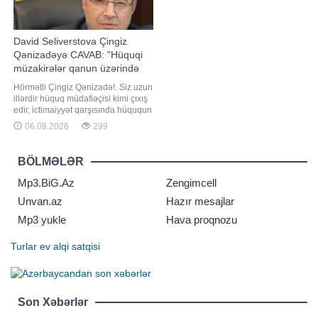
David Seliverstova Çingiz
Qənizadəyə CAVAB: "Hüquqi
müzakirələr qanun üzərində
qurulmalıdır"
Hörmətli Çingiz Qənizadə!. Siz uzun
illərdir hüquq müdafiəçisi kimi çıxış
edir, ictimaiyyət qarşısında hüququn
aliliyini, qanunçuluğu və
06.08.2026
299
Konstitusiyanın prinsiplərini
müdafiə etdiyinizi bəyan edirsiniz.
Məhz buna görə də cəmiyyət sizdən
BÖLMƏLƏR
hər bir məsələyə hüquqi meyarlarla
yanaşmağı gözləyir. Azərbayca
Mp3.BiG.Az
Zengimcell
Unvan.az
Hazır mesajlar
Mp3 yukle
Hava proqnozu
Turlar
ev alqi satqisi
Son Xəbərlər