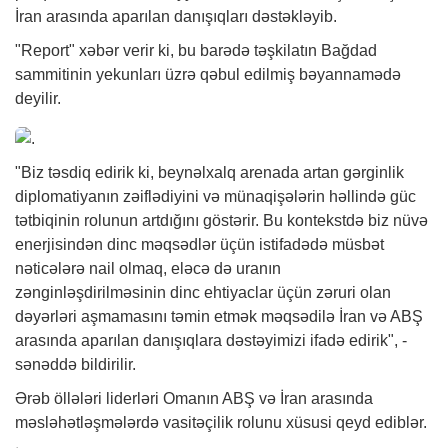
İran arasında aparılan danışıqları dəstəkləyib.
"Report"
xəbər
verir ki, bu barədə təşkilatın Bağdad
sammitinin yekunları üzrə qəbul edilmiş bəyannamədə
deyilir.
"Biz təsdiq edirik ki, beynəlxalq arenada artan gərginlik
diplomatiyanın zəiflədiyini və münaqişələrin həllində güc
tətbiqinin rolunun artdığını göstərir. Bu kontekstdə biz nüvə
enerjisindən dinc məqsədlər üçün istifadədə müsbət
nəticələrə nail olmaq, eləcə də uranın
zənginləşdirilməsinin dinc ehtiyaclar üçün zəruri olan
dəyərləri aşmamasını təmin etmək məqsədilə İran və ABŞ
arasında aparılan danışıqlara dəstəyimizi ifadə edirik", -
sənəddə bildirilir.
Ərəb öllələri liderləri Omanın ABŞ və İran arasında
məsləhətləşmələrdə vasitəçilik rolunu xüsusi qeyd ediblər.