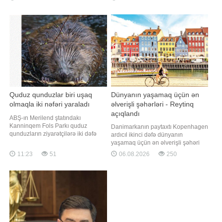
mindən çox aktiv vakansiya
planetdə yaşayan milyardlarla
mövcuddur. Qaynarinfo xəbər verir
insan üçün əsas qida mənbəyidir.
ki, bu barədə ƏƏSMN məlumat
Təsadüfi deyil ki, onu Asiyanın
yayıb. Qeyd olunan vakansiyalar
"çörəyi" adlandırırlar. xarici mediaya
üzrə ən yüksə
istinadən xəbər verir ki
Quduz qunduzlar biri uşaq
Dünyanın yaşamaq üçün ən
olmaqla iki nəfəri yaraladı
əlverişli şəhərləri - Reytinq
açıqlandı
ABŞ-ın Merilend ştatındakı
Kanninqem Fols Parkı quduz
Danimarkanın paytaxtı Kopenhagen
qunduzların ziyarətçilərə iki dəfə
ardıcıl ikinci dəfə dünyanın
hücum etməsindən sonra qismən
yaşamaq üçün ən əlverişli şəhəri
bağlanıb. xəbər verir ki, bu barədə
seçilib. Qaynarinfo xəbər verir ki, bu
11:23
51
06.08.2026
250
RİA Novosti yerli hakimiyyət
barədə Economist Intelligence Unit
orqanlarına istinadən məlumat
tərəfindən hazırlanan 2026-cı il üzrə
yayıb. Bildirilib ki, quduz qunduz
Qlobal Yaşanabilirlik İndeksində
çayda üzən 13 yaşlı uşağa hücum
qeyd olunub. Reytinqə əsasən,
edib. Heyvan tutulduqda
Kopenhagen 173 şəhər arasında
sabitlik