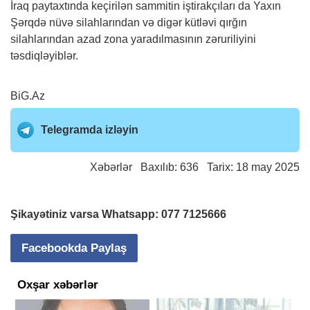
İraq paytaxtında keçirilən sammitin iştirakçıları da Yaxın
Şərqdə nüvə silahlarından və digər kütləvi qırğın
silahlarından azad zona yaradılmasının zəruriliyini
təsdiqləyiblər.
BiG.Az
Telegramda izləyin
Xəbərlər
Baxılıb: 636 Tarix: 18 may 2025
Şikayətiniz varsa Whatsapp:
077 7125666
Facebookda Paylaş
Oxşar xəbərlər