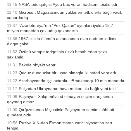
11:45
NASA tədqiqatçısı Ayda baş verən hadisəni təsdiqlədi
11:40
Microsoft Mağazasından yüklənən tətbiqlərlə bağlı vacib
xəbərdarlıq
11:37
"Azərlotereya"nın "Poz-Qazan" oyunları iyulda 15,7
milyon manatdan çox uduş qazandırıb
11:36
1967-ci ildə ölümün astanasında olan qadının iddiası
diqqət çəkdi
11:32
Özünü vampir təriqətinin üzvü hesab edən şəxs
saxlanıldı
11:31
Bakıda obyekt yanır
11:23
Quduz qunduzlar biri uşaq olmaqla iki nəfəri yaraladı
11:22
Azərbaycanda işçi axtarılır - Əməkhaqqı 10 min manatdır
11:17
Polşadan Ukraynanın hava məkanı ilə bağlı yeni təklif
11:06
Paşinyan: Xalqı mövcud olmayan seçim qarşısında
qoymaq olmaz
11:00
Qırğızıstanda Mişustinlə Paşinyanın səmimi söhbəti
gündəm oldu
10:58
Rusiya XİN-dən Ermənistanın xarici siyasətinə sərt
tənqid