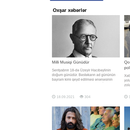
Oxşar xəbərlər
Milli Musiqi Günüdür
Qon
po
Sentyabrın 18-də Üzeyir Hacıbəylinin
doğum günüdür. Bəstəkarın ad gününün
Xəb
bayram kimi qeyd edilməsi ənənəsinin
yol
əsasını maestro Niyazi qoyub. BİG.AZ
zol
xəbər verir ki, görkəmli bəstəkar və dirijor
bur
Niyazi Üzeyir bəyin vəfatından sonra hər il
üzə
18.09.2021
304
1
bu günü qeyd edərmiş. 1995-ci ildə isə
qon
Prezident Heydər Əliyevi
ilə
məl