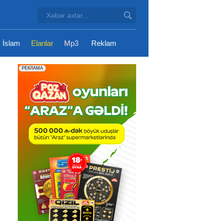
İslam
Elanlar
Mp3
Reklam