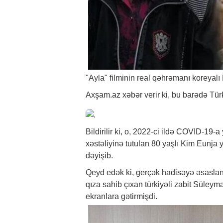
"Ayla" filminin real qəhrəmanı koreyalı
Axşam.az
xəbər
verir ki, bu barədə Tür
Bildirilir ki, o, 2022-ci ildə COVID-1
xəstəliyinə tutulan 80 yaşlı Kim Eunja
dəyişib.
Qeyd edək ki, gerçək hadisəyə əsaslana
qıza sahib çıxan türkiyəli zabit Süleyma
ekranlara gətirmişdi.