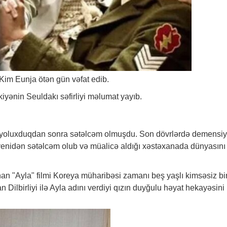
 Kim Eunja ötən gün vəfat edib.
kiyənin Seuldakı səfirliyi məlumat yayıb.
9-a yoluxduqdan sonra sətəlcəm olmuşdu. Son dövrlərdə demensi
 yenidən sətəlcəm olub və müalicə aldığı xəstəxanada dünyasını
n "Ayla" filmi Koreya müharibəsi zamanı beş yaşlı kimsəsiz bi
n Dilbirliyi ilə Ayla adını verdiyi qızın duyğulu həyat hekayəsini