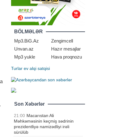
BÖLMƏLƏR
Mp3.BiG.Az
Zengimcell
Unvan.az
Hazır mesajlar
Mp3 yukle
Hava proqnozu
Turlar
ev alqi satqisi
ya
Son Xəbərlər
r
21:00
Macarıstan Ali
Məhkəməsinin keçmiş sədrinin
prezidentliyə namizədliyi irəli
sürülüb