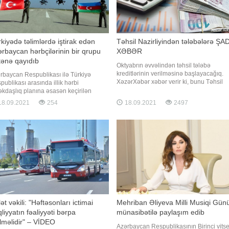
kiyədə təlimlərdə iştirak edən
Təhsil Nazirliyindən tələbələrə ŞA
rbaycan hərbçilərinin bir qrupu
XƏBƏR
tənə qayıdıb
Oktyabrın əvvəlindən təhsil tələbə
kreditlərinin verilməsinə başlayacağıq.
rbaycan Respublikası ilə Türkiyə
XəzərXəbər xəbər verir ki, bunu Təhsil
publikası arasında illik hərbi
Nazirliyinin Elm, ali və orta ixtisas təhsili
kdaşlıq planına əsasən keçirilən
şöbəsinin müdiri Nicat Məmmədli Trend-
rAz Şahini - 2021" birgə taktiki-uçuş
8.09.2021
254
18.09.2021
2497
sualını cavablandırarkən deyib.
imində iştirak edən Azərbaycan Hərbi
N.Məmmədli bildirib ki, kreditin verilməsi
a Qüvvələrinin bir qrup heyəti və
qaydası da müyyənləşdirilib:
asiya vasitələri Vətənə qayıdıb. Bu
ədə BİG.AZ-a Müdafiə Nazirliyində
lət vəkili: "Həftəsonları ictimai
Mehriban Əliyeva Milli Musiqi Gün
liyyatın fəaliyyəti bərpa
münasibətilə paylaşım edib
lməlidir" – VİDEO
Azərbaycan Respublikasının Birinci vitse