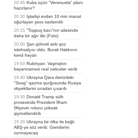
20:45
Kuba üçün "Venesuela" planı
hazırlanır?
20:30
İşlədiyi evdən 10 min manat
oğurlayan şəxs saxlanıldı
20:15
"Toppuş bacı"nın ailəsində
daha bir ağır itki (Foto)
20:00
Şan-şöhrəti atıb qoz
istehsalçısı oldu: Burak Hakkının
kənd həyatı
19:50
Rubinyan: Vaşinqton
bəyannaməsi real nəticələr verib
19:40
Ukrayna Qara dənizdəki
"Sivaş" qazma qurğusunda Rusiya
obyektlərini sıradan çıxarıb
19:30
Donald Tramp sülh
prosesində Prezident İlham
Əliyevin rolunu yüksək
qiymətləndirib
19:30
Ukrayna bir ölkə ilə bağlı
ABŞ-yə söz verib: Gəmilərini
vurmayacaq