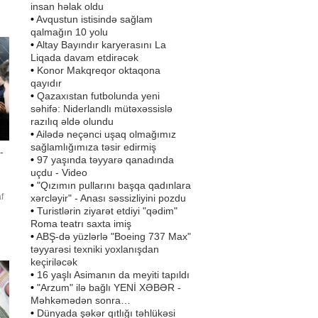
insan həlak oldu
•
Avqustun istisində sağlam
qalmağın 10 yolu
•
Altay Bayındır karyerasını La
Liqada davam etdirəcək
•
Konor Makqreqor oktaqona
qayıdır
•
Qazaxıstan futbolunda yeni
səhifə: Niderlandlı mütəxəssislə
razılıq əldə olundu
•
Ailədə neçənci uşaq olmağımız
sağlamlığımıza təsir edirmiş
-
•
97 yaşında təyyarə qanadında
uçdu - Video
•
"Qızımın pullarını başqa qadınlara
f
xərcləyir" - Anası səssizliyini pozdu
•
Turistlərin ziyarət etdiyi "qədim"
Roma teatrı saxta imiş
ələ
•
ABŞ-də yüzlərlə "Boeing 737 Max"
təyyarəsi texniki yoxlanışdan
keçiriləcək
•
16 yaşlı Asimanın da meyiti tapıldı
•
"Arzum" ilə bağlı YENİ XƏBƏR -
Məhkəmədən sonra…
•
Dünyada şəkər qıtlığı təhlükəsi