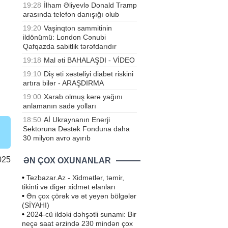
19:28
İlham Əliyevlə Donald Tramp
arasında telefon danışığı olub
19:20
Vaşinqton sammitinin
ildönümü: London Cənubi
Qafqazda sabitlik tərəfdarıdır
19:18
Mal əti BAHALAŞDI - VİDEO
19:10
Diş əti xəstəliyi diabet riskini
artıra bilər - ARAŞDIRMA
19:00
Xarab olmuş kərə yağını
anlamanın sadə yolları
18:50
Aİ Ukraynanın Enerji
Sektoruna Dəstək Fonduna daha
30 milyon avro ayırıb
025
ƏN ÇOX OXUNANLAR
•
Tezbazar.Az - Xidmətlər, təmir,
tikinti və digər xidmət elanları
•
Ən çox çörək və ət yeyən bölgələr
(SİYAHI)
•
2024-cü ildəki dəhşətli sunami: Bir
neçə saat ərzində 230 mindən çox