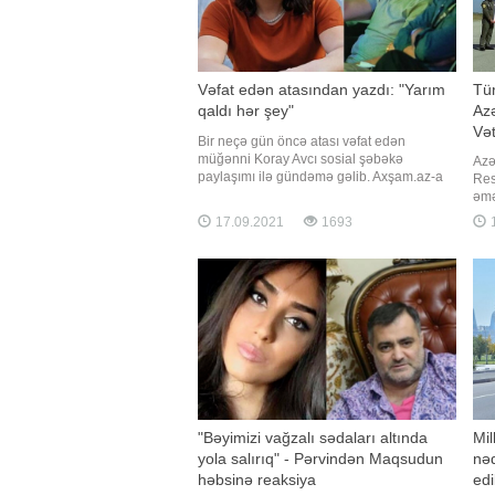
Vəfat edən atasından yazdı: "Yarım
Tür
qaldı hər şey"
Azə
Və
Bir neçə gün öncə atası vəfat edən
müğənni Koray Avcı sosial şəbəkə
Azə
paylaşımı ilə gündəmə gəlib. Axşam.az-a
Res
istinadən xəbər verir ki, atasının fotosunu
əmə
paylaşan sənətçi hisslərini belə ifadə
"Tu
17.09.2021
1693
1
edib:. "Mənə belə baxdığının heç fərqində
təl
olmamışam. Heç oturub içki də içmədik
Hav
səninlə. Aşiq olduğumu d
avi
bar
"Bəyimizi vağzalı sədaları altında
Mil
yola salırıq" - Pərvindən Maqsudun
nəq
həbsinə reaksiya
edi