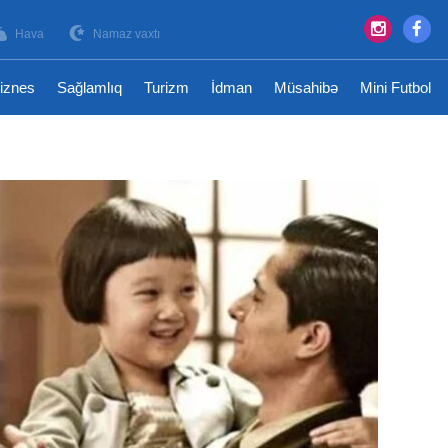
Hava
Namaz vaxtı
iznes
Sağlamlıq
Turizm
İdman
Müsahibə
Mini Futbol