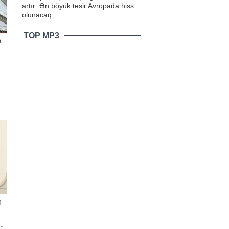
artır: Ən böyük təsir Avropada hiss
olunacaq
TOP MP3
D
in
ü
-