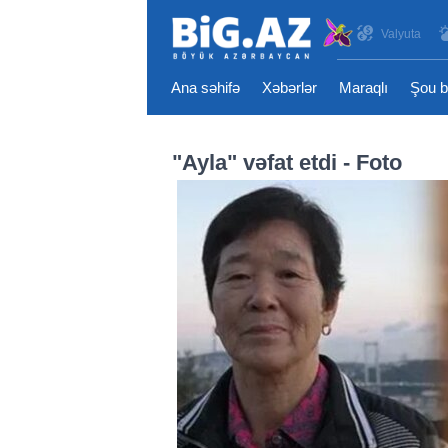
Valyuta
Ana səhifə
Xəbərlər
Maraqlı
Şou b
"Ayla" vəfat etdi - Foto