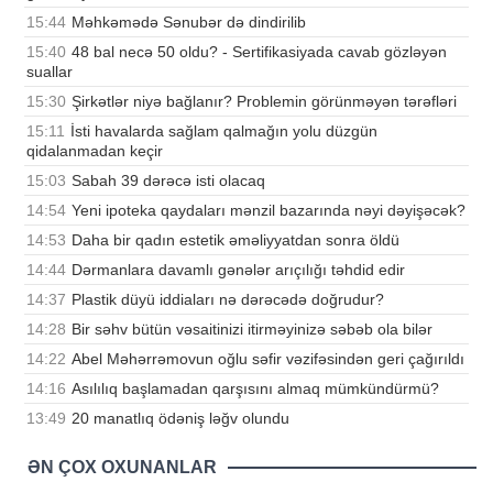
15:44
Məhkəmədə Sənubər də dindirilib
15:40
48 bal necə 50 oldu? - Sertifikasiyada cavab gözləyən
suallar
15:30
Şirkətlər niyə bağlanır? Problemin görünməyən tərəfləri
15:11
İsti havalarda sağlam qalmağın yolu düzgün
qidalanmadan keçir
15:03
Sabah 39 dərəcə isti olacaq
14:54
Yeni ipoteka qaydaları mənzil bazarında nəyi dəyişəcək?
14:53
Daha bir qadın estetik əməliyyatdan sonra öldü
14:44
Dərmanlara davamlı gənələr arıçılığı təhdid edir
14:37
Plastik düyü iddiaları nə dərəcədə doğrudur?
14:28
Bir səhv bütün vəsaitinizi itirməyinizə səbəb ola bilər
14:22
Abel Məhərrəmovun oğlu səfir vəzifəsindən geri çağırıldı
14:16
Asılılıq başlamadan qarşısını almaq mümkündürmü?
13:49
20 manatlıq ödəniş ləğv olundu
ƏN ÇOX OXUNANLAR