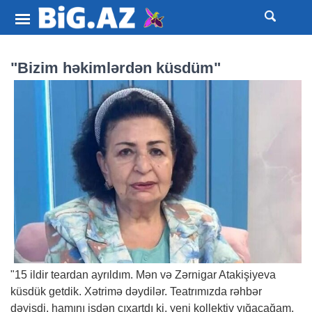
"Bizim həkimlərdən küsdüm"
"15 ildir teardan ayrıldım. Mən və Zərnigar Atakişiyeva
küsdük getdik. Xətrimə dəydilər. Teatrımızda rəhbər
dəyişdi, hamını işdən çıxartdı ki, yeni kollektiv yığacağam.