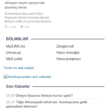
olmayan seçim qarşısında
qoymaq olmaz
Ermənistanın Baş naziri Nikol
Paşinyan ölkənin Avrasiya İqtisadi
Birliyinə (AİB) və ya Avropa Birliyinə
(AB) üzvlüyü ilə bağlı referendum
11:06
146
keçirilməsinin nəzərdə tutulmadığını
bildirib. xəbər verir ki, bu barədə
"Sputnik" agentliyi məlumat yayıb.
BÖLMƏLƏR
Paşinyan qeyd edib ki,
vətəndaşlardan hazırd
Mp3.BiG.Az
Zengimcell
Unvan.az
Hazır mesajlar
Mp3 yukle
Hava proqnozu
Turlar
ev alqi satqisi
Son Xəbərlər
16:33
Ülviyyə İlyasova fəhləyə borclu qalıb?
16:14
"Oğlu Almaniyada təhsil alır, Azərbaycana gəlib-
gəlmədiyini bilmirəm"