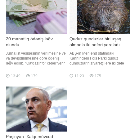
əlav
eləcə də texnik
20 manatlıq ödəniş ləğv
Quduz qunduzlar biri uşaq
olundu
olmaqla iki nəfəri yaraladı
Jurnalist vəsiqəsinin verilməsinə və
ABŞ-ın Merilend ştatındakı
ya dəyişdirilməsinə görə ödəniş
Kanninqem Fols Parkı quduz
ləğv edilib. "Qafqazinfo" xəbər verir
qunduzların ziyarətçilərə iki dəfə
ki, bu, Prezident İlham Əliyevin
hücum etməsindən sonra qismən
tətbiqi barədə Fərman imzaladığı
bağlanıb. xəbər verir ki, bu barədə
13:49
179
11:23
175
"Media haqqında" qanuna
RİA Novosti yerli hakimiyyət
dəyişikliklərdə əksini tapıb. Qeyd
orqanlarına istinadən məlumat
edək ki, jurnalist vəsiqəsinin
yayıb. Bildirilib ki, quduz qunduz
verilməsinə və dəyişdirilməsin
çayda üzən 13 yaşlı uşağa hücum
edib. Heyvan tutulduqda
Paşinyan: Xalqı mövcud