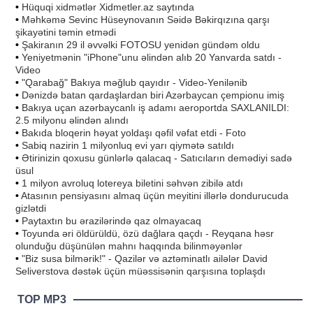
•
Hüquqi xidmətlər Xidmetler.az saytında
•
Məhkəmə Sevinc Hüseynovanın Səidə Bəkirqızına qarşı
şikayətini təmin etmədi
•
Şakiranın 29 il əvvəlki FOTOSU yenidən gündəm oldu
•
Yeniyetmənin "iPhone"unu əlindən alıb 20 Yanvarda satdı -
Video
•
"Qarabağ" Bakıya məğlub qayıdır - Video-Yenilənib
•
Dənizdə batan qardaşlardan biri Azərbaycan çempionu imiş
•
Bakıya uçan azərbaycanlı iş adamı aeroportda SAXLANILDI:
2.5 milyonu əlindən alındı
•
Bakıda bloqerin həyat yoldaşı qəfil vəfat etdi - Foto
•
Sabiq nazirin 1 milyonluq evi yarı qiymətə satıldı
•
Ətirinizin qoxusu günlərlə qalacaq - Satıcıların demədiyi sadə
üsul
•
1 milyon avroluq lotereya biletini səhvən zibilə atdı
•
Atasının pensiyasını almaq üçün meyitini illərlə dondurucuda
gizlətdi
•
Paytaxtın bu ərazilərində qaz olmayacaq
•
Toyunda əri öldürüldü, özü dağlara qaçdı - Reyqana həsr
olunduğu düşünülən mahnı haqqında bilinməyənlər
•
"Biz susa bilmərik!" - Qazilər və aztəminatlı ailələr David
Seliverstova dəstək üçün müəssisənin qarşısına toplaşdı
TOP MP3