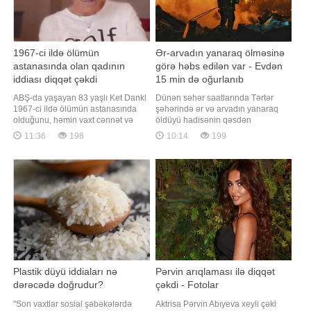
1967-ci ildə ölümün
Ər-arvadın yanaraq ölməsinə
astanasında olan qadının
görə həbs edilən var - Evdən
iddiası diqqət çəkdi
15 min də oğurlanıb
ABŞ-da yaşayan 83 yaşlı Ket Dankl
Dünən səhər saatlarında Tərtər
1967-ci ildə ölümün astanasında
şəhərində ər və arvadın yanaraq
olduğunu, həmin vaxt cənnət və
öldüyü hadisənin qəsdən
cəhənnəmlə bağlı görüntülər
törədilməsi bəlli olub.
11:36
198
10:14
199
gördüyünü, daha sonra isə
"Qafqazinfo"nun əldə etdiyi
həyatının tamamilə dəyişdiyini iddia
məlumata görə, hadisənin rayon
edib. xəbər verir ki, bu barədə Need
sakini 1987-ci il təvəllüdlü Vüqar
To Know nəşri məlumat yayıb.
Baxşəliyev tərəfindən törətdiyi üzə
Dankl bildirib ki, həmin il oğlunu
çıxıb. Məlum olub ki, o, sübh
itirib və b
saatlarında 1941-c
Plastik düyü iddiaları nə
Pərvin arıqlaması ilə diqqət
dərəcədə doğrudur?
çəkdi - Fotolar
"Son vaxtlar sosial şəbəkələrdə
Aktrisa Pərvin Abıyeva xeyli çəki