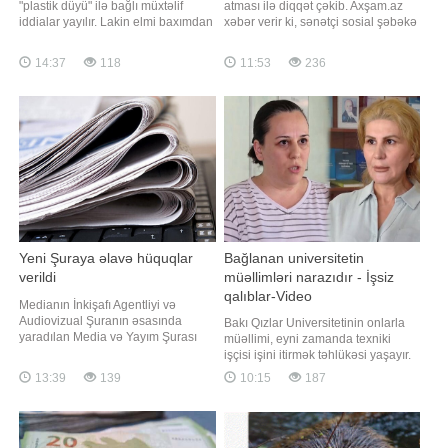
"plastik düyü" ilə bağlı müxtəlif
atması ilə diqqət çəkib. Axşam.az
iddialar yayılır. Lakin elmi baxımdan
xəbər verir ki, sənətçi sosial şəbəkə
bu iddiaların əsası yoxdur.
hesabında yeni fotolarını izləyiciləri
Ümumiyyətlə, düyünün plastikdən
ilə bölüşüb. Paylaşımlarda onun
14:37
118
11:53
236
hazırlanması həm iqtisadi, həm də
nəzərəçarpacaq dərəcədə
texniki cəhətdən məntiqsizdir.
arıqladığı diqqətdən yayınmayıb.
Plastik qranulların istehsalı təbii
Pərvin bir neçə gün əvvəl də yeni
düyünün becərilməsi v
görünüşünü nümayiş etdirərək bu
nəticən
Yeni Şuraya əlavə hüquqlar
Bağlanan universitetin
verildi
müəllimləri narazıdır - İşsiz
qalıblar-Video
Medianın İnkişafı Agentliyi və
Audiovizual Şuranın əsasında
Bakı Qızlar Universitetinin onlarla
yaradılan Media və Yayım Şurası
müəllimi, eyni zamanda texniki
Azərbaycanda media və yayım
işçisi işini itirmək təhlükəsi yaşayır.
sahəsində səlahiyyətli dövlət orqanı
"Qafqazinfo" -a istinadən xəbər verir
13:39
139
10:15
187
olacaq. "Qafqazinfo" xəbər verir ki,
ki, universitetdə oxuyan tələbələrin
bu barədə Prezident İlham Əliyev
digər özəl universitetlərə
Fərman imzalayıb. Fərmana
köçürülməsi haqda qərar verilib,
əsasən, Media və Yayım Şurasına
lakin qərar bir çox müəllimlərə,