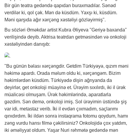
Bir gün teatra gedəndə qapıdan buraxmadılar. Sənəd
verdilər ki, qol çək. Mən də küsdüm. Yaxşı ki, küsdüm.
Məni qarşıda ağır xərçəng xəstəliyi gözləyirmiş".
Bu sözləri Əməkdar artist Kubra Əliyeva "Geriyə baxanda"
verilişində deyib. Aktrisa teatrdan getməsindən və onkoloji
xəstəliyindən danışıb:
"Bu günün bəlası xərçəngdir. Getdim Türkiyəyə, qızım məni
həkimə apardı. Orada məlum oldu ki, xərçəngəm. Bizim
həkimlərdən küsdüm. Türkiyədə dişin ağrıyanda da
deyirlər, get onkoloji müayinə et. Ürəyim sıxılırdı, iki il ürək
müalicəsi olmuşam. Ürək həkimlərində, aparatlarla
gəzdim. Sən demə, onkoloji imiş. Sol ürəyimin üstündə şiş
var idi, metastaz verib. İki il evdən çıxmadım, saçlarımı
qırxdırdım. İki ildən sonra instaqrama fotomu qoydum, hamı
zəng vurdu hansı filmə çəkilirsiniz? Onkolojidə çox yatdım,
iki əməliyyat oldum. Yaşar Nuri rəhmətə gedəndə mən