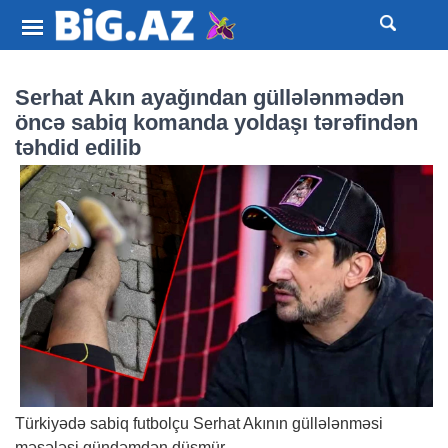
Serhat Akın ayağından güllələnmədən
öncə sabiq komanda yoldaşı tərəfindən
təhdid edilib
Türkiyədə sabiq futbolçu Serhat Akının güllələnməsi
məsələsi gündəmdən düşmür.