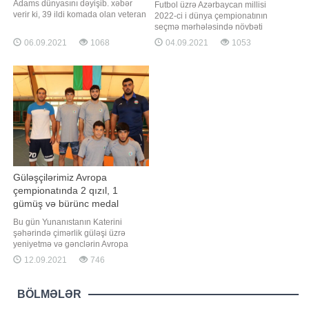
Adams dünyasını dəyişib. xəbər
Futbol üzrə Azərbaycan millisi
verir ki, 39 ildi komada olan veteran
2022-ci i dünya çempionatının
müdafiəçi 73 yaşında vəfat edib.
seçmə mərhələsində növbəti
Adams 1972 - 1976-cı illərdə Paris
oyununu keçirib. "Report"un
06.09.2021
1068
04.09.2021
1053
təmsilçisinin formasını geyinib.
məlumatına görə, Canni De
1982-ci ildə çempionat oyununda
Byazinin başçılıq etdiyi kollektiv A
dizindən zədə alan futbolçu
qrupundakı 4-cü matçında
əməliyyat zamanı həkimlərin səhvi
İrlandiyanın qonağı olub.
üzündə
Dublindəki "Aviva" stadionunda
keçirilən qarşılaşm
Güləşçilərimiz Avropa
çempionatında 2 qızıl, 1
gümüş və bürünc medal
qazanıb
Bu gün Yunanıstanın Katerini
şəhərində çimərlik güləşi üzrə
yeniyetmə və gənclərin Avropa
çempionatı keçirilib. Azərbaycan
12.09.2021
746
Güləş Federasiyasından "Report"a
verilən məlumata görə, qitə
birinciliyində baş məşqçi Oyan
BÖLMƏLƏR
Nəzəriani və məşqçi Ağahüseyn