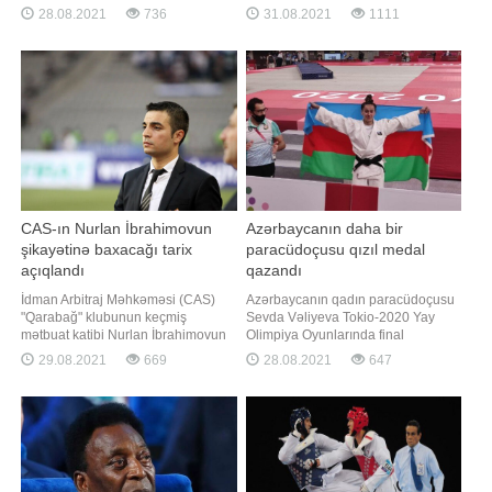
görə, üçqat dünya, 4 dəfə Avropa
kişi cüdoçumuz Hüseyn Rəhimli
28.08.2021
736
31.08.2021
1111
çempionu parataekvondoçu Aynur
(-81 kq) nail olub. O, finalda
Məmmədova koronavirusa yoluxub.
Davurxan Kəramətovla
Dünya çempionu bu səbəbdən
(Özbəkistan) qarşılaşıb. Tərəflər
sentyabrın 4-də dayanq üzərinə
əvvəlcə bir-birinə qarşı uğurlu fənd
çıxıb-çıxmama ehtimal
edərək vaza-ari xalı alıb. Daha
sonra Hüseyn Golde
CAS-ın Nurlan İbrahimovun
Azərbaycanın daha bir
şikayətinə baxacağı tarix
paracüdoçusu qızıl medal
açıqlandı
qazandı
İdman Arbitraj Məhkəməsi (CAS)
Azərbaycanın qadın paracüdoçusu
"Qarabağ" klubunun keçmiş
Sevda Vəliyeva Tokio-2020 Yay
mətbuat katibi Nurlan İbrahimovun
Olimpiya Oyunlarında final
UEFA-ya qarşı şikayət ərizəsinə
görüşünə çıxıb. xəbər verir ki, 57 kq
29.08.2021
669
28.08.2021
647
baxacaq. Dinləmələr oktyabrın 8-nə
çəki dərəcəsində mübarizə aparan
təyin edilib. Xatırladaq ki, Nurlan
idmançı qızıl medal uğrunda
İbrahimov 44 günlük müharibə
qarşılaşmada Pərvinə
zamanı "Facebook" hesabında
Səməndərova ilə üz-üzə gəlib.
ermənilərlə bağlı paylaşımın
Rəqini 1:0 hesabı ilə məğlub edən
Vəliyeva paralimpiya çempion