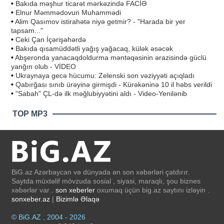
•
Bakıda məşhur ticarət mərkəzində FACİƏ
•
Elnur Məmmədovun Muhammədi
•
Alim Qasımov istirahətə niyə getmir? - "Harada bir yer
tapsam..."
•
Ceki Çan İçərişəhərdə
•
Bakıda qısamüddətli yağış yağacaq, külək əsəcək
•
Abşeronda yanacaqdoldurma məntəqəsinin ərazisində güclü
yanğın olub - VİDEO
•
Ukraynaya gecə hücumu: Zelenski son vəziyyəti açıqladı
•
Qabırğası sınıb ürəyinə girmişdi - Kürəkəninə 10 il həbs verildi
•
"Sabah" ÇL-də ilk məğlubiyyətini aldı - Video-Yenilənib
TOP MP3
BiG.az Azərbaycan və dünyada ən son xəbərləri çatdırır.
Saytda müxtəlif mövzuda sosial , siyasi, maraqlı, şou biznes
xəbərlər var .
son xeberler
oxumaq üçün big.az saytını izləyin .
sonxeber.az
|
Bizimlə Əlaqə
© BiG.AZ , 2004 - 2026