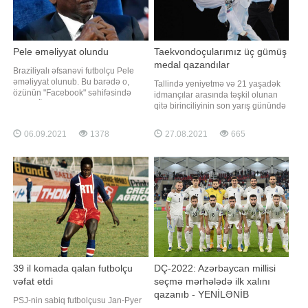
Pele əməliyyat olundu
Taekvondoçularımız üç gümüş
medal qazandılar
Braziliyalı əfsanəvi futbolçu Pele
əməliyyat olunub. Bu barədə o,
Tallində yeniyetmə və 21 yaşadək
özünün "Facebook" səhifəsində
idmançılar arasında təşkil olunan
yazıb. Ötən həftə müayinə üçün
qitə birinciliyinin son yarış günündə
San-Paulu xəstəxanasına gedən
yeniyetmə taekvondoçularımız
"futbol kralı"nın yoğun bağırsağında
aktivlərinə daha üç gümüş medal
06.09.2021
1378
27.08.2021
665
şiş aşkar olunub. Şənbə günü
əlavə ediblər. xəbər verir ki,
əməliyyat olunan məşhur hazırda
yeniyetmə milli komandamızın
özünü yaxşı hiss etdiyin
üzvləri Vasif Səlimov (45 kiloqram),
İslam Əhmədzadə (53 kiloqram) və
Nərgi
39 il komada qalan futbolçu
DÇ-2022: Azərbaycan millisi
vəfat etdi
seçmə mərhələdə ilk xalını
qazanıb - YENİLƏNİB
PSJ-nin sabiq futbolçusu Jan-Pyer