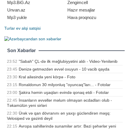
Mustafayevin rəhbərliyi altında 4
Mp3.BiG.Az
Zengimcell
güləşçimiz mübariz
Unvan.az
Hazır mesajlar
Mp3 yukle
Hava proqnozu
Turlar
ev alqi satqisi
Son Xəbərlər
23:52
"Sabah" ÇL-də ilk məğlubiyyətini aldı - Video-Yenilənib
23:45
Dənizə getməzdən əvvəl oxuyun - 10 vacib qayda
23:30
Kral ailəsində yeni körpə - Foto
23:15
Ronaldonun 30 milyonluq "oyuncaq"ları... - Fotolar
23:00
Şakira həmin uşaqları evində qonaq etdi - Fotolar
22:45
İnsanların əvvəllər məlum olmayan əcdadları olub -
Təkamülün yeni sirləri
22:30
Ürək və qan dövranını ən yaxşı gücləndirən məşq:
Velosiped və gəzinti deyil
22:15
Avropa sahillərində sunamilər artır: Bəzi şəhərlər yeni