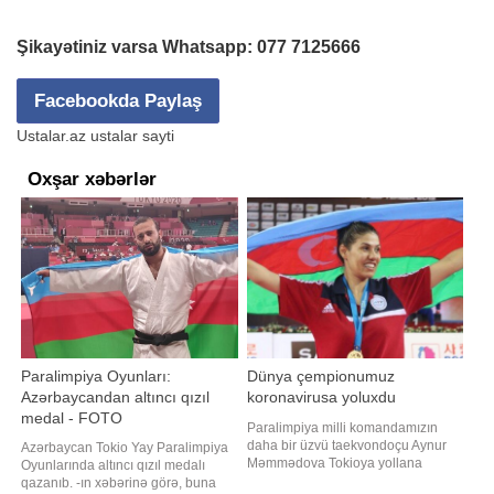
Şikayətiniz varsa Whatsapp:
077 7125666
Facebookda Paylaş
Ustalar.az ustalar sayti
Oxşar xəbərlər
Paralimpiya Oyunları:
Dünya çempionumuz
Azərbaycandan altıncı qızıl
koronavirusa yoluxdu
medal - FOTO
Paralimpiya milli komandamızın
daha bir üzvü taekvondoçu Aynur
Azərbaycan Tokio Yay Paralimpiya
Məmmədova Tokioya yollana
Oyunlarında altıncı qızıl medalı
biməyib. Unikal.org-un məlumatına
qazanıb. -ın xəbərinə görə, buna