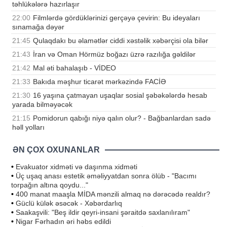
təhlükələrə hazırlaşır
22:00
Filmlərdə gördüklərinizi gerçəyə çevirin: Bu ideyaları
sınamağa dəyər
21:45
Qulaqdakı bu əlamətlər ciddi xəstəlik xəbərçisi ola bilər
21:43
İran və Oman Hörmüz boğazı üzrə razılığa gəldilər
21:42
Mal əti bahalaşıb - VİDEO
21:33
Bakıda məşhur ticarət mərkəzində FACİƏ
21:30
16 yaşına çatmayan uşaqlar sosial şəbəkələrdə hesab
yarada bilməyəcək
21:15
Pomidorun qabığı niyə qalın olur? - Bağbanlardan sadə
həll yolları
ƏN ÇOX OXUNANLAR
•
Evakuator xidməti və daşınma xidməti
•
Üç uşaq anası estetik əməliyyatdan sonra ölüb - "Bacımı
torpağın altına qoydu..."
•
400 manat maaşla MİDA mənzili almaq nə dərəcədə realdır?
•
Güclü külək əsəcək - Xəbərdarlıq
•
Saakaşvili: "Beş ildir qeyri-insani şəraitdə saxlanılıram"
•
Nigar Fərhadın əri həbs edildi