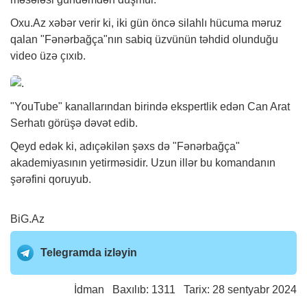
Oxu.Az
xəbər
verir ki, iki gün öncə silahlı hücuma məruz
qalan "Fənərbağça"nın sabiq üzvünün təhdid olunduğu
video üzə çıxıb.
"YouTube" kanallarından birində ekspertlik edən Can Arat
Serhatı görüşə dəvət edib.
Qeyd edək ki, adıçəkilən şəxs də "Fənərbağça"
akademiyasının yetirməsidir. Uzun illər bu komandanın
şərəfini qoruyub.
BiG.Az
Telegramda izləyin
İdman
Baxılıb: 1311 Tarix: 28 sentyabr 2024