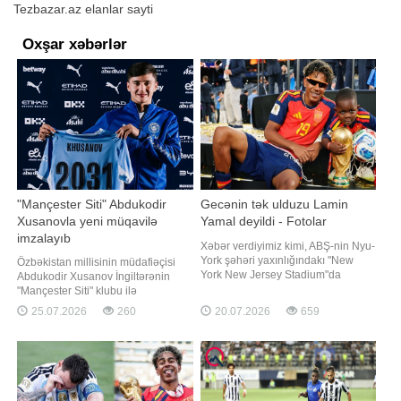
Tezbazar.az elanlar sayti
Oxşar xəbərlər
"Mançester Siti" Abdukodir
Gecənin tək ulduzu Lamin
Xusanovla yeni müqavilə
Yamal deyildi - Fotolar
imzalayıb
Xəbər verdiyimiz kimi, ABŞ-nin Nyu-
York şəhəri yaxınlığındakı "New
Özbəkistan millisinin müdafiəçisi
York New Jersey Stadium"da
Abdukodir Xusanov İngiltərənin
keçirilən DÇ-2026-nın finalında
"Mançester Siti" klubu ilə
İspaniya Argentina üzərində 1:0
müqaviləsinin müddətini uzadıb.
25.07.2026
260
20.07.2026
659
hesablı qələbə qazanaraq tarixində
"Report" xəbər verir ki, bu barədə
növbəti dünya çempionluğunu əldə
"şəhərlilər"in mətbuat xidməti
edib. Axşam.az-ın məlumatına görə,
məlumat yayıb. Bildirilib ki, 22 yaşlı
final gecəsinin ən çox danışıla
futbolçu ilə imzalanan yeni
sözləşmə 2031-c