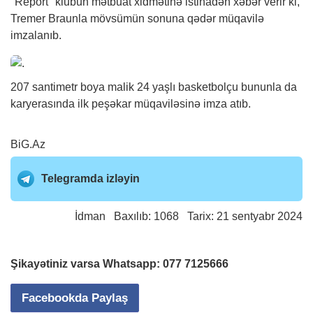
"Report" klubun mətbuat xidmətinə istinadən
xəbər
verir ki,
Tremer Braunla mövsümün sonuna qədər müqavilə
imzalanıb.
207 santimetr boya malik 24 yaşlı basketbolçu bununla da
karyerasında ilk peşəkar müqaviləsinə imza atıb.
BiG.Az
Telegramda izləyin
İdman
Baxılıb: 1068 Tarix: 21 sentyabr 2024
Şikayətiniz varsa Whatsapp:
077 7125666
Facebookda Paylaş