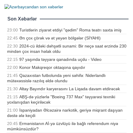
Son Xəbərlər
23:00
Turistlərin ziyarət etdiyi "qədim" Roma teatrı saxta imiş
22:45
Ən çox çörək və ət yeyən bölgələr (SİYAHI)
22:30
2024-cü ildəki dəhşətli sunami: Bir neçə saat ərzində 230
mindən çox insan həlak oldu
22:15
97 yaşında təyyarə qanadında uçdu - Video
22:00
Konor Makqreqor oktaqona qayıdır
21:45
Qazaxıstan futbolunda yeni səhifə: Niderlandlı
mütəxəssislə razılıq əldə olundu
21:30
Altay Bayındır karyerasını La Liqada davam etdirəcək
21:15
ABŞ-də yüzlərlə "Boeing 737 Max" təyyarəsi texniki
yoxlanışdan keçiriləcək
21:00
İspaniyadan Əlcəzairə narkotik, geriyə miqrant daşıyan
dəstə ələ keçdi
20:45
Ermənistanın Aİ-yə üzvlüyü ilə bağlı referendum niyə
mümkünsüzdür?