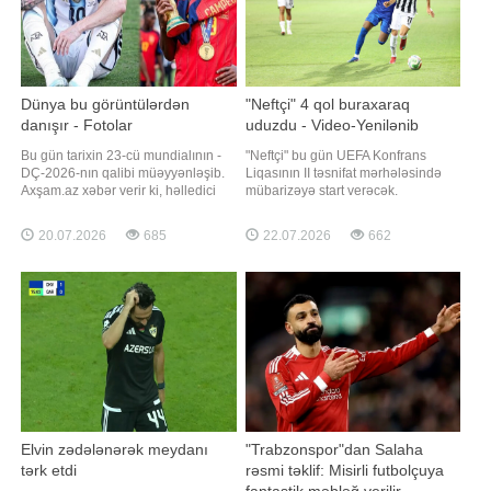
Dünya bu görüntülərdən
"Neftçi" 4 qol buraxaraq
danışır - Fotolar
uduzdu - Video-Yenilənib
Bu gün tarixin 23-cü mundialının -
"Neftçi" bu gün UEFA Konfrans
DÇ-2026-nın qalibi müəyyənləşib.
Liqasının II təsnifat mərhələsində
Axşam.az xəbər verir ki, həlledici
mübarizəyə start verəcək.
görüşdə son çempion Argentina
"Qafqazinfo" xəbər verir ki, "ağ-
İspaniya yığması ilə üz-üzə gəlib.
qaralar" ilk oyunda doğma
20.07.2026
685
22.07.2026
662
Nyu-York yaxınlığındakı "New York
meydanda Belarusun "Dinamo"
New Jersey Stadium"da keçirilən
(Minsk) klubunu qəbul edəcək.
görüşdə İspaniya dünya çempionu
Görüş Bakı vaxtı ilə saat 20:00-da
olub. Bu, Argentina üçü
başlayacaq. Qeyd edə
Elvin zədələnərək meydanı
"Trabzonspor"dan Salaha
tərk etdi
rəsmi təklif: Misirli futbolçuya