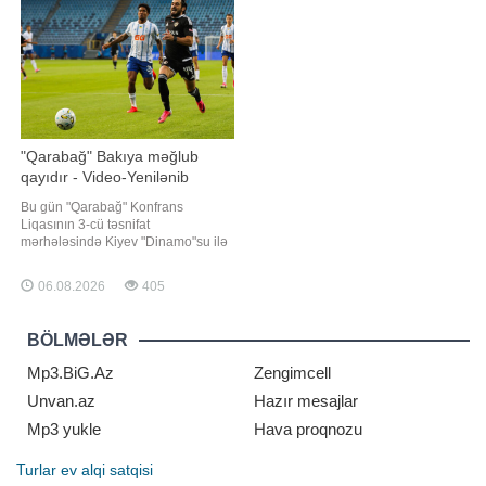
"Erzurumspor"la danışıqları uğurla
edək ki, oyun 23 iyu
yekunlaşdırıb. "Erzurumspor"
"Qarabağ" Bakıya məğlub
qayıdır - Video-Yenilənib
Bu gün "Qarabağ" Konfrans
Liqasının 3-cü təsnifat
mərhələsində Kiyev "Dinamo"su ilə
ilk oyuna çıxacaq. "Qafqazinfo"
xəbər verir ki, Polşanın Lublin
06.08.2026
405
şəhərindəki "Lublin Arena"da
keçiriləcək görüş Bakı vaxtı ilə saat
21:00-da start götürəcək. Matçı
BÖLMƏLƏR
danimarkalı hakimlə
Mp3.BiG.Az
Zengimcell
Unvan.az
Hazır mesajlar
Mp3 yukle
Hava proqnozu
Turlar
ev alqi satqisi