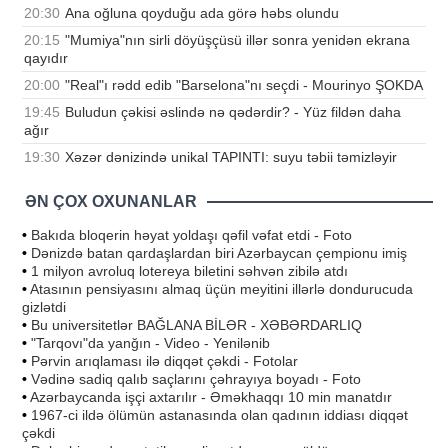
20:30
Ana oğluna qoyduğu ada görə həbs olundu
20:15
"Mumiya"nın sirli döyüşçüsü illər sonra yenidən ekrana
qayıdır
20:00
"Real"ı rədd edib "Barselona"nı seçdi - Mourinyo ŞOKDA
19:45
Buludun çəkisi əslində nə qədərdir? - Yüz fildən daha
ağır
19:30
Xəzər dənizində unikal TAPINTI: suyu təbii təmizləyir
ƏN ÇOX OXUNANLAR
•
Bakıda bloqerin həyat yoldaşı qəfil vəfat etdi - Foto
•
Dənizdə batan qardaşlardan biri Azərbaycan çempionu imiş
•
1 milyon avroluq lotereya biletini səhvən zibilə atdı
•
Atasının pensiyasını almaq üçün meyitini illərlə dondurucuda
gizlətdi
•
Bu universitetlər BAĞLANA BİLƏR - XƏBƏRDARLIQ
•
"Tarqovı"da yanğın - Video - Yenilənib
•
Pərvin arıqlaması ilə diqqət çəkdi - Fotolar
•
Vədinə sadiq qalıb saçlarını çəhrayıya boyadı - Foto
•
Azərbaycanda işçi axtarılır - Əməkhaqqı 10 min manatdır
•
1967-ci ildə ölümün astanasında olan qadının iddiası diqqət
çəkdi