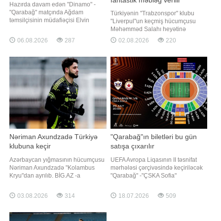
fantastik məbləğ verilir
Hazırda davam edən "Dinamo" -
"Qarabağ" matçında Ağdam
Türkiyənin "Trabzonspor" klubu
təmsilçisinin müdafiəçisi Elvin
"Liverpul"un keçmiş hücumçusu
Cəfərquliyev zədələnib.
Məhəmməd Salahı heyətinə
"Qafqazinfo" xəbər verir ki, Kiyev
qatmaq üçün rəsmi təklif irəli sürüb.
06.08.2026
287
02.08.2026
220
klubunun hücumu zamanı əzələsini
xəbər verir ki, bu barədə məlumatı
dartan futbolçu oyunu davam etdirə
türkiyəli jurnalist Yağız
bilməyib və 75-ci dəqiqədə məcburi
Sabuncuoğlu sosial şəbəkə
şəkildə əvəzlənib. Onu
hesabında paylaşıb. Onun sözlərinə
görə, Salahın nümayəndəsi ilə
"Trabzonspor"
Nəriman Axundzadə Türkiyə
"Qarabağ"ın biletləri bu gün
klubuna keçir
satışa çıxarılır
Azərbaycan yığmasının hücumçusu
UEFA Avropa Liqasının II təsnifat
Nəriman Axundzadə "Kolambus
mərhələsi çərçivəsində keçiriləcək
Kryu"dan ayrılıb. BİG.AZ -a
"Qarabağ" -"ÇSKA Sofia"
istinadən xəbər verir ki, 23 yaşlı
qarşılaşmasının biletləri bu gün
forvard karyerasını Türkiyədə
satışa çıxarılacaq. Qaynarinfo
03.08.2026
314
18.07.2026
509
davam etdirəcək. O, gələn
klubun məlumatına istinadən xəbər
mövsümdən Super Liqada
verir ki, saat 15:00-dan etibarən
mübarizə aparacaq
biletlərin satışı aktivləşəcək. Qeyd