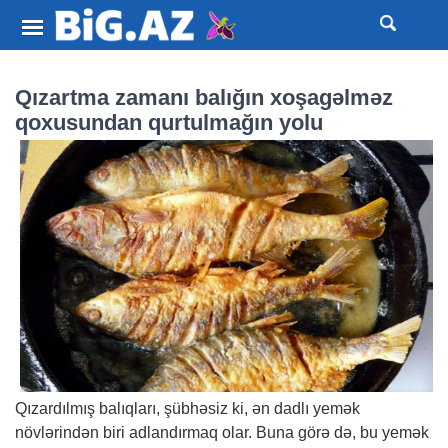
Qızartma zamanı balığın xoşagəlməz
qoxusundan qurtulmağın yolu
Qızardılmış balıqları, şübhəsiz ki, ən dadlı yemək
növlərindən biri adlandırmaq olar. Buna görə də, bu yemək