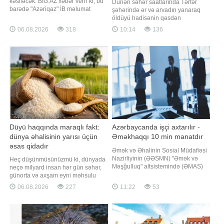
kəsiləcək. BİG.AZ xəbər verir ki, bu
Dünən səhər saatlarında Tərtər
barədə "Azəriqaz" İB məlumat
şəhərində ər və arvadın yanaraq
yayıb. Belə ki, təmir-quraşdırma
öldüyü hadisənin qəsdən
işləri ilə əlaqədar sabah saat 10:00-
törədilməsi bəlli olub.
06.08.2026
318
10:14
136
dan işlər yekunlaşanadək Sabunçu
"Qafqazinfo"nun əldə etdiyi
qəsəbəsinin Ə. Dadaşov, Y. Saratov,
məlumata görə, hadisənin rayon
M. Kalinin, Ş. Rustaveli, M.
sakini 1987-ci il təvəllüdlü Vüqar
İbrahimov küçələrinin və Bakıxano
Baxşəliyev tərəfindən törətdiyi üzə
çıxıb. Məlum olub ki, o, sübh
saatlarında 1941-c
Düyü haqqında maraqlı fakt:
Azərbaycanda işçi axtarılır -
dünya əhalisinin yarısı üçün
Əməkhaqqı 10 min manatdır
əsas qidadır
Əmək və Əhalinin Sosial Müdafiəsi
Nazirliyinin (ƏƏSMN) "Əmək və
Heç düşünmüsünüzmü ki, dünyada
Məşğulluq" altsistemində (ƏMAS)
neçə milyard insan hər gün səhər,
hazırda müxtəlif işəgötürənlər
günorta və axşam eyni məhsulu
tərəfindən təqdim olunan 65
yeyir?. Düyü sadəcə qarnir deyil. O,
06.08.2026
227
11:22
53
mindən çox aktiv vakansiya
planetdə yaşayan milyardlarla
mövcuddur. Qaynarinfo xəbər verir
insan üçün əsas qida mənbəyidir.
ki, bu barədə ƏƏSMN məlumat
Təsadüfi deyil ki, onu Asiyanın
yayıb. Qeyd olunan vakansiyalar
"çörəyi" adlandırırlar. xarici mediaya
üzrə ən yüksə
istinadən xəbər verir ki