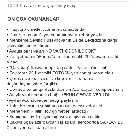
10:53
Bu ərazilərdə işıq olmayacaq
ƏN ÇOX OXUNANLAR
•
Hüquqi xidmətlər Xidmetler.az saytında
•
Dənizdə batan Zeynəbdən bir aydır xəbər yoxdur
•
Məhkəmə Sevinc Hüseynovanın Səidə Bəkirqızına qarşı
şikayətini təmin etmədi
•
Avqust pensiyaları NƏ VAXT ÖDƏNİLƏCƏK?
•
Yeniyetmənin "iPhone"unu əlindən alıb 20 Yanvarda satdı -
Video
•
"Qarabağ" Bakıya məğlub qayıdır - Video-Yenilənib
•
Şakiranın 29 il əvvəlki FOTOSU yenidən gündəm oldu
•
Çörək niyə tez ovulur və köp verir? Səbəblər
düşündüyünüzdən fərqlidir
•
Dənizdə batan qardaşlardan biri Azərbaycan çempionu imiş
•
Arayik və digərləri ilə bağlı YEKUN QƏRAR VERİLDİ
•
Aydan Axundovadan sevgi paylaşımı
•
Tahir Kərimlinin şəhid anası olan bacısı vəfat etdi
•
Məhərrəmlik bitir: Toy qiymətləri artacaq?
•
Sabiq nazirin 1 milyonluq evi yarı qiymətə satıldı
•
Bakıya uçan azərbaycanlı iş adamı aeroportda SAXLANILDI:
2.5 milyonu əlindən alındı