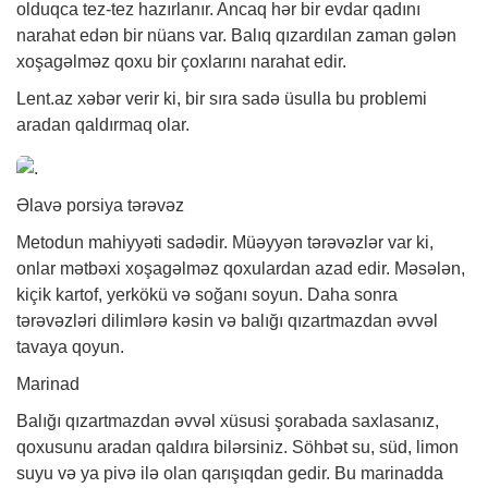
olduqca tez-tez hazırlanır. Ancaq hər bir evdar qadını
narahat edən bir nüans var. Balıq qızardılan zaman gələn
xoşagəlməz qoxu bir çoxlarını narahat edir.
Lent.az
xəbər
verir ki, bir sıra sadə üsulla bu problemi
aradan qaldırmaq olar.
Əlavə porsiya tərəvəz
Metodun mahiyyəti sadədir. Müəyyən tərəvəzlər var ki,
onlar mətbəxi xoşagəlməz qoxulardan azad edir. Məsələn,
kiçik kartof, yerkökü və soğanı soyun. Daha sonra
tərəvəzləri dilimlərə kəsin və balığı qızartmazdan əvvəl
tavaya qoyun.
Marinad
Balığı qızartmazdan əvvəl xüsusi şorabada saxlasanız,
qoxusunu aradan qaldıra bilərsiniz. Söhbət su, süd, limon
suyu və ya pivə ilə olan qarışıqdan gedir. Bu marinadda