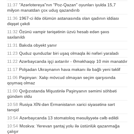
11:37
"Azərlotereya"nın "Poz-Qazan" oyunları iyulda 15,7
milyon manatdan çox uduş qazandırıb
11:36
1967-ci ildə ölümün astanasında olan qadının iddiası
diqqət çəkdi
11:32
Özünü vampir təriqətinin üzvü hesab edən şəxs
saxlanıldı
11:31
Bakıda obyekt yanır
11:23
Quduz qunduzlar biri uşaq olmaqla iki nəfəri yaraladı
11:22
Azərbaycanda işçi axtarılır - Əməkhaqqı 10 min manatdır
11:17
Polşadan Ukraynanın hava məkanı ilə bağlı yeni təklif
11:06
Paşinyan: Xalqı mövcud olmayan seçim qarşısında
qoymaq olmaz
11:00
Qırğızıstanda Mişustinlə Paşinyanın səmimi söhbəti
gündəm oldu
10:58
Rusiya XİN-dən Ermənistanın xarici siyasətinə sərt
tənqid
10:54
Azərbaycanda 13 stomatoloq məsuliyyətə cəlb edildi
10:54
Moskva: Yerevan şantaj yolu ilə üstünlük qazanmağa
çalışır