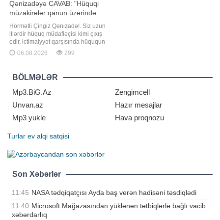
Qənizadəyə CAVAB: "Hüquqi
müzakirələr qanun üzərində
qurulmalıdır"
Hörmətli Çingiz Qənizadə!. Siz uzun
illərdir hüquq müdafiəçisi kimi çıxış
edir, ictimaiyyət qarşısında hüququn
aliliyini, qanunçuluğu və
06.08.2026
299
Konstitusiyanın prinsiplərini
müdafiə etdiyinizi bəyan edirsiniz.
Məhz buna görə də cəmiyyət sizdən
BÖLMƏLƏR
hər bir məsələyə hüquqi meyarlarla
yanaşmağı gözləyir. Azərbayca
Mp3.BiG.Az
Zengimcell
Unvan.az
Hazır mesajlar
Mp3 yukle
Hava proqnozu
Turlar
ev alqi satqisi
Son Xəbərlər
11:45
NASA tədqiqatçısı Ayda baş verən hadisəni təsdiqlədi
11:40
Microsoft Mağazasından yüklənən tətbiqlərlə bağlı vacib
xəbərdarlıq