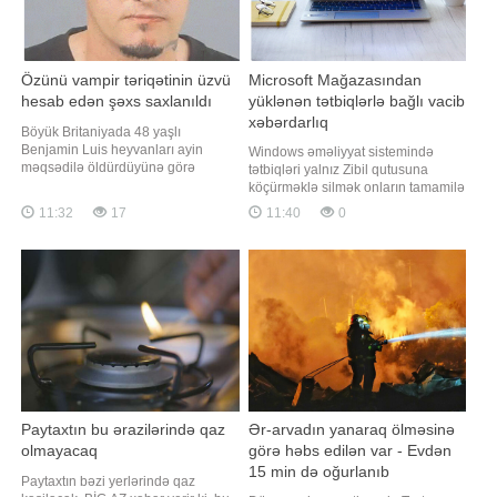
Özünü vampir təriqətinin üzvü
Microsoft Mağazasından
hesab edən şəxs saxlanıldı
yüklənən tətbiqlərlə bağlı vacib
xəbərdarlıq
Böyük Britaniyada 48 yaşlı
Benjamin Luis heyvanları ayin
Windows əməliyyat sistemində
məqsədilə öldürdüyünə görə
tətbiqləri yalnız Zibil qutusuna
məcburi müalicəyə göndərilib.
köçürməklə silmək onların tamamilə
xəbər verir ki, bu barədə BBC
kompüterdən silindiyi anlamına
11:32
17
11:40
0
məlumat yayıb. İstintaq zamanı
gəlmir. xəbər verir ki, bu barədə
müəyyən edilib ki, Luis vampirlərə
PCWorld nəşri məlumat yayıb.
aludə olub və özünü vampir
Nəşrin məlumatına görə, Microsoft
təriqətinin üzvü hesab edib. O, bunu
Mağazasından yüklənən tətbiqləri
nümayiş etdirmək məqsədil
tam silmək üçün onları
"Parametrlər"
Paytaxtın bu ərazilərində qaz
Ər-arvadın yanaraq ölməsinə
olmayacaq
görə həbs edilən var - Evdən
15 min də oğurlanıb
Paytaxtın bəzi yerlərində qaz