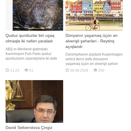
Quduz qunduzlar biri uşaq
Dünyanın yaşamaq üçün ən
olmaqla iki nəfəri yaraladı
əlverişli şəhərləri - Reytinq
açıqlandı
ABŞ-ın Merilend ştatındakı
Kanninqem Fols Parkı quduz
Danimarkanın paytaxtı Kopenhagen
qunduzların ziyarətçilərə iki dəfə
ardıcıl ikinci dəfə dünyanın
hücum etməsindən sonra qismən
yaşamaq üçün ən əlverişli şəhəri
bağlanıb. xəbər verir ki, bu barədə
seçilib. Qaynarinfo xəbər verir ki, bu
11:23
51
06.08.2026
250
RİA Novosti yerli hakimiyyət
barədə Economist Intelligence Unit
orqanlarına istinadən məlumat
tərəfindən hazırlanan 2026-cı il üzrə
yayıb. Bildirilib ki, quduz qunduz
Qlobal Yaşanabilirlik İndeksində
çayda üzən 13 yaşlı uşağa hücum
qeyd olunub. Reytinqə əsasən,
edib. Heyvan tutulduqda
Kopenhagen 173 şəhər arasında
sabitlik
David Seliverstova Çingiz