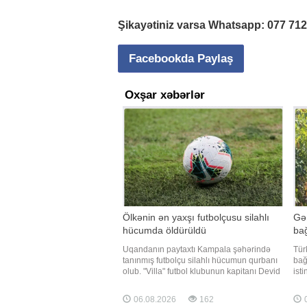
Şikayətiniz varsa Whatsapp:
077 71
Facebookda Paylaş
Oxşar xəbərlər
Ölkənin ən yaxşı futbolçusu silahlı
Gən
hücumda öldürüldü
bağ
Uqandanın paytaxtı Kampala şəhərində
Tür
tanınmış futbolçu silahlı hücumun qurbanı
bağ
olub. "Villa" futbol klubunun kapitanı Devid
isti
Ovori avqustun 4-ü axşam saatlarında
Kep
Makindaye rayonunda, yaşadığı evin
əra
06.08.2026
162
0
yaxınlığında naməlum şəxslərin hücumuna
vəz