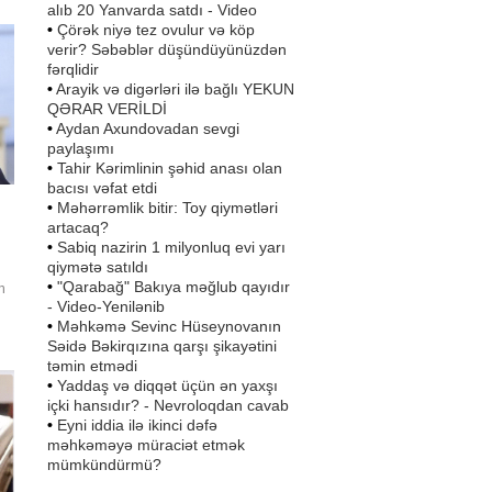
alıb 20 Yanvarda satdı - Video
•
Çörək niyə tez ovulur və köp
verir? Səbəblər düşündüyünüzdən
fərqlidir
•
Arayik və digərləri ilə bağlı YEKUN
QƏRAR VERİLDİ
•
Aydan Axundovadan sevgi
paylaşımı
•
Tahir Kərimlinin şəhid anası olan
bacısı vəfat etdi
•
Məhərrəmlik bitir: Toy qiymətləri
artacaq?
•
Sabiq nazirin 1 milyonluq evi yarı
qiymətə satıldı
•
"Qarabağ" Bakıya məğlub qayıdır
n
- Video-Yenilənib
•
Məhkəmə Sevinc Hüseynovanın
ə
Səidə Bəkirqızına qarşı şikayətini
təmin etmədi
•
Yaddaş və diqqət üçün ən yaxşı
içki hansıdır? - Nevroloqdan cavab
•
Eyni iddia ilə ikinci dəfə
məhkəməyə müraciət etmək
mümkündürmü?