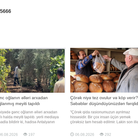
25666
c oğlanın əlləri arxadan
Çörək niyə tez ovulur və köp verir?
lanmış meyiti tapıldı
Səbəblər düşündüyünüzdən fərqlid
kiyədə gənc oğlanın əlləri arxadan
"Çörək qida rasionumuzun ayrılmaz
lı halda meyiti tapılıb. yerli mediaya
hissəsidir. Bir çox insan üçün yemək
nadla bildirir ki, hadisə Antalyanın
çörəksiz tam hesab edilmir. Lakin son ill
ez rayonunda baş verib. Zeytunluq
istehlakçılar arasında çörəyin keyfiyyətin
zidə əlləri arxadan bağlanmış
aşağı düşməsi, tez ovulması, qısa
6.08.2026
197
06.08.2026
292
iyyətdə gənc kişinin meyiti aşkarlanıb.
müddətdə bayatlaması və həzm zamanı