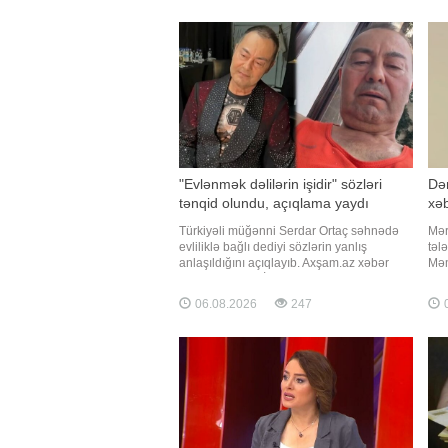
məruz qalıb. xəbər verir ki, "Daily Monitor"
Had
bri
"Evlənmək dəlilərin işidir" sözləri
Də
tənqid olundu, açıqlama yaydı
xə
Türkiyəli müğənni Serdar Ortaç səhnədə
Mər
evliliklə bağlı dediyi sözlərin yanlış
təl
anlaşıldığını açıqlayıb. Axşam.az xəbər
Məm
verir ki, sənətçi İstanbul Festivalı
"Qa
çərçivəsində konsert verib. Ortaçın
təl
06.08.2026
247
0
səhnədəki "Evlənmək ağıl xəstələrinin
sos
işidir, evlənmək üçün dəli olmaq lazımdır"
Onu
sözləri tənqid olunub
tam