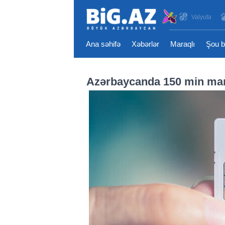
Valyuta
Ana səhifə
Xəbərlər
Maraqlı
Şou b
Azərbaycanda 150 min mana