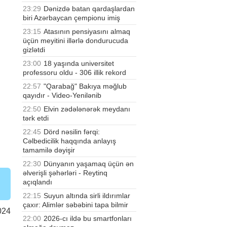
23:29
Dənizdə batan qardaşlardan
biri Azərbaycan çempionu imiş
23:15
Atasının pensiyasını almaq
üçün meyitini illərlə dondurucuda
gizlətdi
23:00
18 yaşında universitet
professoru oldu - 306 illik rekord
22:57
"Qarabağ" Bakıya məğlub
qayıdır - Video-Yenilənib
22:50
Elvin zədələnərək meydanı
tərk etdi
22:45
Dörd nəsilin fərqi:
Cəlbedicilik haqqında anlayış
tamamilə dəyişir
22:30
Dünyanın yaşamaq üçün ən
əlverişli şəhərləri - Reytinq
açıqlandı
22:15
Suyun altında sirli ildırımlar
çaxır: Alimlər səbəbini tapa bilmir
024
22:00
2026-cı ildə bu smartfonları