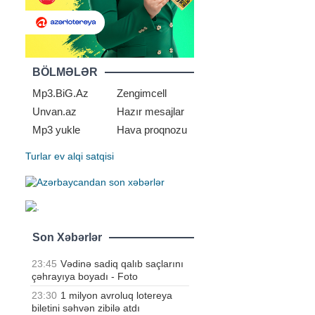
BÖLMƏLƏR
Mp3.BiG.Az
Zengimcell
Unvan.az
Hazır mesajlar
Mp3 yukle
Hava proqnozu
Turlar
ev alqi satqisi
Son Xəbərlər
23:45
Vədinə sadiq qalıb saçlarını
çəhrayıya boyadı - Foto
23:30
1 milyon avroluq lotereya
biletini səhvən zibilə atdı