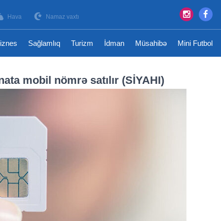
Hava
Namaz vaxtı
iznes
Sağlamlıq
Turizm
İdman
Müsahibə
Mini Futbol
ta mobil nömrə satılır (SİYAHI)