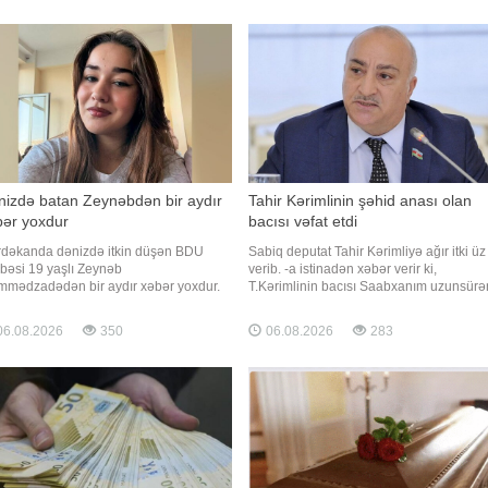
isə yerinə polis və təcili tibbi yardım
köp yaratması ilə bağlı narahatlıqlar
qadaları cəlb olunub
artmaqdadır". Bunu BİG.AZ-
nizdə batan Zeynəbdən bir aydır
Tahir Kərimlinin şəhid anası olan
bər yoxdur
bacısı vəfat etdi
dəkanda dənizdə itkin düşən BDU
Sabiq deputat Tahir Kərimliyə ağır itki üz
əbəsi 19 yaşlı Zeynəb
verib. -a istinadən xəbər verir ki,
mədzadədən bir aydır xəbər yoxdur.
T.Kərimlinin bacısı Saabxanım uzunsürə
fqazinfo" xəbər verir ki, bu barədə itkin
xəstəlikdən sonra vəfat edib. Mərhum bu
əbənin yaxını Üzeyir Eldar Cəfərov
gün Şamaxı şəhər qəbiristanlığında dəfn
6.08.2026
350
06.08.2026
283
ial şəbəkə hesabında paylaşım edib.
olunacaq. Qeyd edək ki, mərhum həm d
n sözlərinə görə, bu gün artıq 30 gün
şəhid anası olub. Onun oğlu Şahin
am olur ki, Zeynəblə bağl
Seyidov 1989-cu ildə Bakı Dövlə