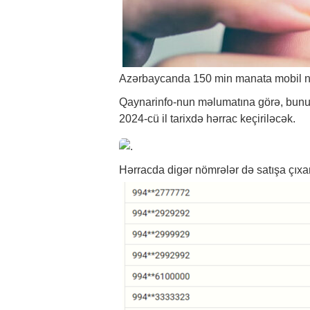
Azərbaycanda 150 min manata mobil nöm
Qaynarinfo-nun məlumatına görə, bunun
2024-cü il tarixdə hərrac keçiriləcək.
Hərracda digər nömrələr də satışa çıxarı