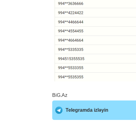
BiG.Az
Telegramda izləyin