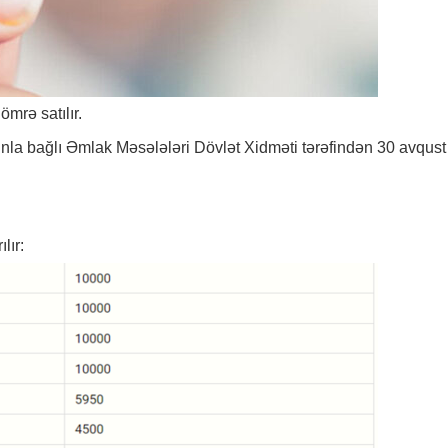
rə satılır.
la bağlı Əmlak Məsələləri Dövlət Xidməti tərəfindən 30 avqust
lır: