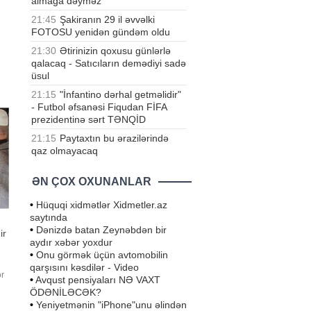
almağa dəyməz
21:45
Şakiranın 29 il əvvəlki
FOTOSU yenidən gündəm oldu
21:30
Ətirinizin qoxusu günlərlə
qalacaq - Satıcıların demədiyi sadə
üsul
21:15
"İnfantino dərhal getməlidir"
- Futbol əfsanəsi Fiqudan FİFA
prezidentinə sərt TƏNQİD
21:15
Paytaxtın bu ərazilərində
qaz olmayacaq
ƏN ÇOX OXUNANLAR
•
Hüquqi xidmətlər Xidmetler.az
saytında
•
Dənizdə batan Zeynəbdən bir
ir
aydır xəbər yoxdur
•
Onu görmək üçün avtomobilin
qarşısını kəsdilər - Video
ər
•
Avqust pensiyaları NƏ VAXT
in
ÖDƏNİLƏCƏK?
•
Yeniyetmənin "iPhone"unu əlindən