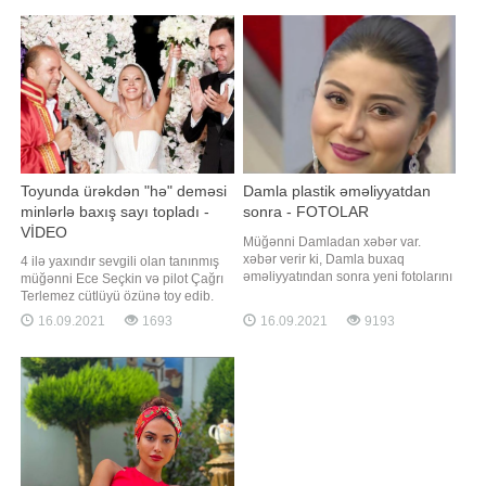
"Ciyərlərin 70 %-də buzlu şüşə
həyat yoldaşı Murad Təmiz və oğlu
aşkarlanıb. Müalicəsi davam
da yer alıb. Onun paylaşımı
etdirilir. Süni koma vəziyyətində
izləyicilərin marağına səbəb olub.
saxlanılır"
Fotolara çoxsaylı bəyəni gəlib. Qey
Toyunda ürəkdən "hə" deməsi
Damla plastik əməliyyatdan
minlərlə baxış sayı topladı -
sonra - FOTOLAR
VİDEO
Müğənni Damladan xəbər var.
xəbər verir ki, Damla buxaq
4 ilə yaxındır sevgili olan tanınmış
əməliyyatından sonra yeni fotolarını
müğənni Ece Seçkin və pilot Çağrı
sosial media hesabında paylaşıb.
Terlemez cütlüyü özünə toy edib.
izləyiciləri onun yeni görünüşünü
xəbər verir ki, bu barədə ifaçı
16.09.2021
1693
16.09.2021
9193
bəyənərək xoş rəylər yazıblar.
instaqram hesabında bildirib.
Həmin fotoları təqdim edirik:
Seçkinin toyda geyindiyi iki fərqli
gəlinlik böyük marağa səbəb olub.
Bundan başqa, müğənninin nikah
mərasimində "Çağrı Terlemezl