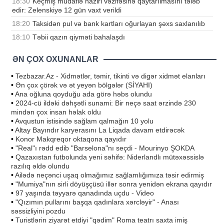
18:30
Keçmiş müdafiə naziri vəzifəsinə qaytarılmasını tələb
edir: Zelenskiyə 12 gün vaxt verildi
18:20
Taksidən pul və bank kartları oğurlayan şəxs saxlanılıb
18:10
Təbii qazın qiyməti bahalaşdı
ƏN ÇOX OXUNANLAR
•
Tezbazar.Az - Xidmətlər, təmir, tikinti və digər xidmət elanları
•
Ən çox çörək və ət yeyən bölgələr (SİYAHI)
•
Ana oğluna qoyduğu ada görə həbs olundu
•
2024-cü ildəki dəhşətli sunami: Bir neçə saat ərzində 230
mindən çox insan həlak oldu
•
Avqustun istisində sağlam qalmağın 10 yolu
•
Altay Bayındır karyerasını La Liqada davam etdirəcək
•
Konor Makqreqor oktaqona qayıdır
•
"Real"ı rədd edib "Barselona"nı seçdi - Mourinyo ŞOKDA
•
Qazaxıstan futbolunda yeni səhifə: Niderlandlı mütəxəssislə
razılıq əldə olundu
•
Ailədə neçənci uşaq olmağımız sağlamlığımıza təsir edirmiş
•
"Mumiya"nın sirli döyüşçüsü illər sonra yenidən ekrana qayıdır
•
97 yaşında təyyarə qanadında uçdu - Video
•
"Qızımın pullarını başqa qadınlara xərcləyir" - Anası
səssizliyini pozdu
•
Turistlərin ziyarət etdiyi "qədim" Roma teatrı saxta imiş