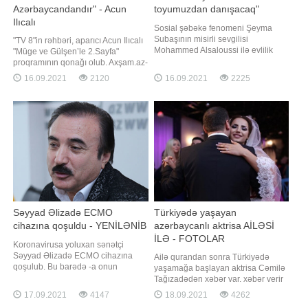
Azərbaycandandır" - Acun
toyumuzdan danışacaq"
Ilıcalı
Sosial şəbəkə fenomeni Şeyma
Subaşının misirli sevgilisi
"TV 8"in rəhbəri, aparıcı Acun Ilıcalı
Mohammed Alsaloussi ilə evlilik
"Müge ve Gülşen’le 2.Sayfa"
planlarından danışıb. Axşam.az-a
proqramının qonağı olub. Axşam.az-
istinadən xəbər verir ki, Şeyma
a istinadən xəbər verir ki, aparıcılar
16.09.2021
2120
16.09.2021
2225
hazırda hər hansı tarix müəyyən
Acuna gənc qalmasının sirrini
etmədiklərini açıqlayıb: . "Bir gün
soruşublar. O, isə söhbət zamanı
mənə dedi ki, elə bir toy edəcəyəm
ata tərəfinin Azərbaycan köklü
ki, bütün dünya bir il boyunca bizim
olduğunu deyib. Acun bildirib ki,
haqqımızd
gənc qalmasını
Səyyad Əlizadə ECMO
Türkiyədə yaşayan
cihazına qoşuldu - YENİLƏNİB
azərbaycanlı aktrisa AİLƏSİ
İLƏ - FOTOLAR
Koronavirusa yoluxan sənətçi
Səyyad Əlizadə ECMO cihazına
Ailə qurandan sonra Türkiyədə
qoşulub. Bu barədə -a onun
yaşamağa başlayan aktrisa Cəmilə
qohumu Razim Qasımov məlumat
Tağızadədən xəbər var. xəbər verir
verib. O bildirib ki, sənətçinin
ki, aktrisa instaqram hesabında yeni
17.09.2021
4147
18.09.2021
4262
ağciyərlərinin yalnız 30 faizi çalışır:.
fotolarını paylaşıb. Fotolarda onun