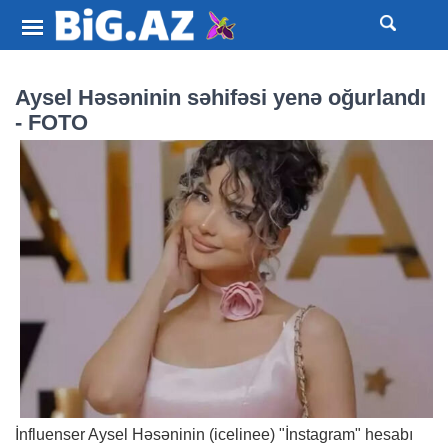
Aysel Həsəninin səhifəsi yenə oğurlandı
- FOTO
İnfluenser Aysel Həsəninin (icelinee) "İnstagram" hesabı