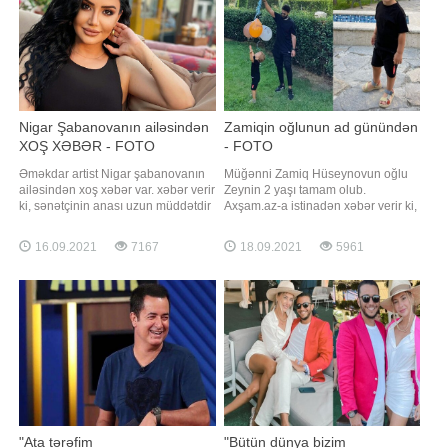
Nigar Şabanovanın ailəsindən
Zamiqin oğlunun ad günündən
XOŞ XƏBƏR - FOTO
- FOTO
Əməkdar artist Nigar şabanovanın
Müğənni Zamiq Hüseynovun oğlu
ailəsindən xoş xəbər var. xəbər verir
Zeynin 2 yaşı tamam olub.
ki, sənətçinin anası uzun müddətdir
Axşam.az-a istinadən xəbər verir ki,
ki, beyin qanaması keçirdiyi üçün
sənətçi övladı ilə obyektiv qarşısına
yataq xəstəsi idi. Nigar sosial media
keçib. Zamiq birlikdə çəkdirdikləri
16.09.2021
7167
18.09.2021
5961
hesabında paylaşım edərək
şəkilləri izləyiciləri ilə bölüşüb. İfaçı
anasının artıq yataqdan ayağa
paylaşımına "Sən nə böyük
qalxdığını qeyd edib: . "5 aya
sevgisən. Ad günün mübarək, əziz
yaxındır ki, anam beyin qanamas
oğlum" qısa şərhini yazı
"Ata tərəfim
"Bütün dünya bizim