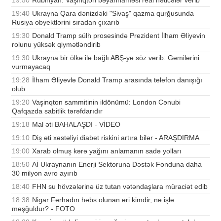
19:40
Ukrayna Qara dənizdəki "Sivaş" qazma qurğusunda
Rusiya obyektlərini sıradan çıxarıb
19:30
Donald Tramp sülh prosesində Prezident İlham Əliyevin
rolunu yüksək qiymətləndirib
19:30
Ukrayna bir ölkə ilə bağlı ABŞ-yə söz verib: Gəmilərini
vurmayacaq
19:28
İlham Əliyevlə Donald Tramp arasında telefon danışığı
olub
19:20
Vaşinqton sammitinin ildönümü: London Cənubi
Qafqazda sabitlik tərəfdarıdır
19:18
Mal əti BAHALAŞDI - VİDEO
19:10
Diş əti xəstəliyi diabet riskini artıra bilər - ARAŞDIRMA
19:00
Xarab olmuş kərə yağını anlamanın sadə yolları
18:50
Aİ Ukraynanın Enerji Sektoruna Dəstək Fonduna daha
30 milyon avro ayırıb
18:40
FHN su hövzələrinə üz tutan vətəndaşlara müraciət edib
18:38
Nigar Fərhadın həbs olunan əri kimdir, nə işlə
məşğuldur? - FOTO