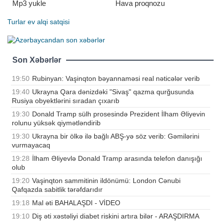
Mp3 yukle
Hava proqnozu
Turlar
ev alqi satqisi
Son Xəbərlər
19:50
Rubinyan: Vaşinqton bəyannaməsi real nəticələr verib
19:40
Ukrayna Qara dənizdəki "Sivaş" qazma qurğusunda
Rusiya obyektlərini sıradan çıxarıb
19:30
Donald Tramp sülh prosesində Prezident İlham Əliyevin
rolunu yüksək qiymətləndirib
19:30
Ukrayna bir ölkə ilə bağlı ABŞ-yə söz verib: Gəmilərini
vurmayacaq
19:28
İlham Əliyevlə Donald Tramp arasında telefon danışığı
olub
19:20
Vaşinqton sammitinin ildönümü: London Cənubi
Qafqazda sabitlik tərəfdarıdır
19:18
Mal əti BAHALAŞDI - VİDEO
19:10
Diş əti xəstəliyi diabet riskini artıra bilər - ARAŞDIRMA