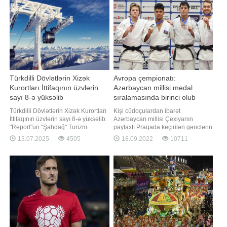
təşkil olunur. Nəqliyat
kürsünün ən yüksək pilləsin
Türkdilli Dövlətlərin Xizək
Avropa çempionatı:
Kurortları İttifaqının üzvlərin
Azərbaycan millisi medal
sayı 8-ə yüksəlib
sıralamasında birinci olub
Türkdilli Dövlətlərin Xizək Kurortları
Kişi cüdoçulardan ibarət
İttifaqının üzvlərin sayı 8-ə yüksəlib.
Azərbaycan millisi Çexiyanın
"Report"un "Şahdağ" Turizm
paytaxtı Praqada keçirilən gənclərin
Mərkəzinə ezam olunmuş müxbiri
Avropa çempionatında medal
13.07.2025
4505
18.09.2022
10711
xəbər verir ki, Türkdilli Dövlətlərin
sıralamasında birinci olub.
Xizək Kurortları İttifaqının 1-ci
"Report"un məlumatına görə,
sammiti çərçivəsində 4 yeni üzv
komanda yarışı 3 qızıl, 1 gümüş və
qəbul olunub. Bunlar Azərbaycanın
1 bürünc medalla başa vurub. Vüsal
"Tufandağ"
Qələndərzadə (73 kq), Elcan
Hacıyev (81 kq) v