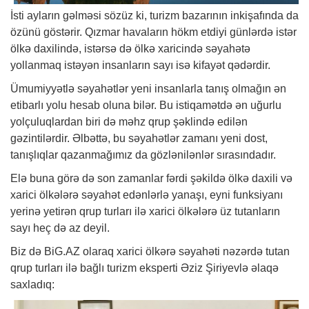
İsti ayların gəlməsi sözüz ki,
turizm
bazarının inkişafında da
özünü göstərir. Qızmar havaların hökm etdiyi günlərdə istər
ölkə daxilində, istərsə də ölkə xaricində səyahətə
yollanmaq istəyən insanların sayı isə kifayət qədərdir.
Ümumiyyətlə səyahətlər yeni insanlarla tanış olmağın ən
etibarlı yolu hesab oluna bilər. Bu istiqamətdə ən uğurlu
yolçuluqlardan biri də məhz qrup şəklində edilən
gəzintilərdir. Əlbəttə, bu səyahətlər zamanı yeni dost,
tanışlıqlar qazanmağımız da gözlənilənlər sırasındadır.
Elə buna görə də son zamanlar fərdi şəkildə ölkə daxili və
xarici ölkələrə səyahət edənlərlə yanaşı, eyni funksiyanı
yerinə yetirən qrup
turları
ilə xarici ölkələrə üz tutanların
sayı heç də az deyil.
Biz də
BiG.AZ
olaraq xarici ölkərə səyahəti nəzərdə tutan
qrup turları ilə bağlı turizm eksperti Əziz Şiriyevlə əlaqə
saxladıq: