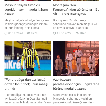
Məşhur italiyalı futbolçu
Möhtəşəm "Rio
vergidən yayınmaqda ittiham
Karnavalı"ndan görüntülər - Bu
olunur
VİDEO sizi Braziliyaya
aparacaq
Məşhur italiyalı futbolçu Françesko
Braziliyanın Rio de Janeyro
Totti vergidən yayınmaqda ittiham
şəhərində dünyanın ən məşhur və
olunur. İdmançı artıq Roma
ən böyük festivalı olan "Rio
məhkəməsinin şübhəlilər
Karnavalı" keçirilib. -ın məlumatına
01.12.2024
8778
11.06.2022
9896
reyestrindədir. "Report" xəbər verir
görə, xristianlıqda orucluqdan əvvəl
ki, bu barədə Mash Telegram kanalı
təşkil olunan bu karnavalda parad
məlumat yayıb. Mənbə iddiasına
zamanı samba məktəbləri və
görə, "Canavarlar"ın eks-kapitanı
milyonlarla insan iştirak edir.
sosial şəbəkələrdə rekla
Təşkilatçılar hər dəfə fərqli
konseptlə
"Fənərbağça"dan ayrılacağı
Azərbaycan
gözlənilən futbolçunun maaşı
parataekvondoçusu İngiltərədə
artırıldı
bürünc medal qazanıb
"Fənərbağça" klubu ilə yollarının
Azərbaycan millisi İngiltərənin
ayrılacağı gözlənin Osai Samuelin
Mançester şəhərində keçirilən
maaşı artırılıb. Məlumata görə, "sarı-
parataekvondo üzrə Qran-prinin