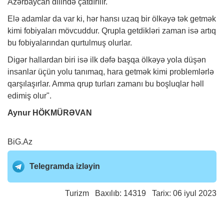
Azərbaycan dilində çatdırılır.
Elə adamlar da var ki, hər hansı uzaq bir ölkəyə tək getmək
kimi fobiyaları mövcuddur. Qrupla getdikləri zaman isə artıq
bu fobiyalarından qurtulmuş olurlar.
Digər hallardan biri isə ilk dəfə başqa ölkəyə yola düşən
insanlar üçün yolu tanımaq, hara getmək kimi problemlərlə
qarşılaşırlar. Amma qrup turları zamanı bu boşluqlar həll
edimiş olur".
Aynur HÖKMÜRƏVAN
BiG.Az
Telegramda izləyin
Turizm
Baxılıb: 14319 Tarix: 06 iyul 2023