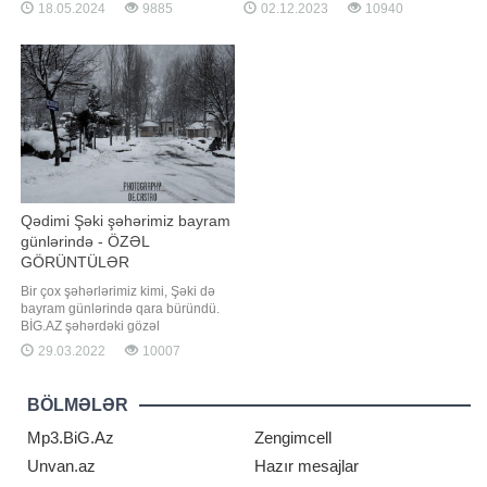
lacivərdlər" təcrübəli futbolçu ilə
final mərhələsini bir medalla başa
18.05.2024
9885
02.12.2023
10940
müqavilə müddətini 2026-cı ilədək
vurub. Bu barədə Azərbaycan Milli
uzadıblar. Osai Samuel
Paralimpiya Komitəsi məlumat
"Fənərbağça" klubunda əvvəllər
yayıb. Bildirilib ki, komandanın
ilinə 600 min avro maaş alırdısa,
heyətində İmaməddin Xəlilov (70
bunda
kq) uğurlu çıxış edib. K-44
kateqoriyasında mübariz
Qədimi Şəki şəhərimiz bayram
günlərində - ÖZƏL
GÖRÜNTÜLƏR
Bir çox şəhərlərimiz kimi, Şəki də
bayram günlərində qara büründü.
BİG.AZ şəhərdəki gözəl
mənzərələrin görüntülərini təqdim
29.03.2022
10007
edir:. Fotoqraf: De.Castro
BÖLMƏLƏR
Mp3.BiG.Az
Zengimcell
Unvan.az
Hazır mesajlar