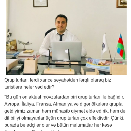
Qrup turları, fərdi xaricə səyahətdən fərqli olaraq biz
turistlərə nələr vəd edir?
"Bu gün ən aktual mövzulardan biri qrup turları ilə bağlıdır.
Avropa, İtaliya, Fransa, Almaniya və digər ölkələrə qrupla
getdiyimiz zaman həm münasib qiymət əldə edirik, həm də
dil biliyi olmayanlar üçün qrup turları çox effektivdir. Çünki,
burada bələdçilər olur və bütün məlumatlar hər kəsə