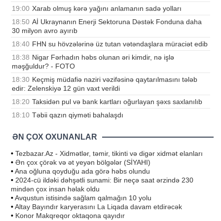
19:00
Xarab olmuş kərə yağını anlamanın sadə yolları
18:50
Aİ Ukraynanın Enerji Sektoruna Dəstək Fonduna daha
30 milyon avro ayırıb
18:40
FHN su hövzələrinə üz tutan vətəndaşlara müraciət edib
18:38
Nigar Fərhadın həbs olunan əri kimdir, nə işlə
məşğuldur? - FOTO
18:30
Keçmiş müdafiə naziri vəzifəsinə qaytarılmasını tələb
edir: Zelenskiyə 12 gün vaxt verildi
18:20
Taksidən pul və bank kartları oğurlayan şəxs saxlanılıb
18:10
Təbii qazın qiyməti bahalaşdı
ƏN ÇOX OXUNANLAR
•
Tezbazar.Az - Xidmətlər, təmir, tikinti və digər xidmət elanları
•
Ən çox çörək və ət yeyən bölgələr (SİYAHI)
•
Ana oğluna qoyduğu ada görə həbs olundu
•
2024-cü ildəki dəhşətli sunami: Bir neçə saat ərzində 230
mindən çox insan həlak oldu
•
Avqustun istisində sağlam qalmağın 10 yolu
•
Altay Bayındır karyerasını La Liqada davam etdirəcək
•
Konor Makqreqor oktaqona qayıdır