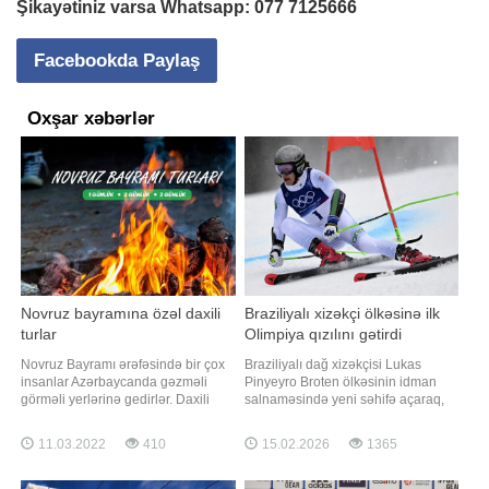
Şikayətiniz varsa Whatsapp:
077 7125666
Facebookda Paylaş
Oxşar xəbərlər
Novruz bayramına özəl daxili
Braziliyalı xizəkçi ölkəsinə ilk
turlar
Olimpiya qızılını gətirdi
Novruz Bayramı ərəfəsində bir çox
Braziliyalı dağ xizəkçisi Lukas
insanlar Azərbaycanda gəzməli
Pinyeyro Broten ölkəsinin idman
görməli yerlərinə gedirlər. Daxili
salnaməsində yeni səhifə açaraq,
turlar təşkil edən turizm şirkətləri
Qış Olimpiya Oyunlarının qızıl
bununla istirahət sevərlərə maraqlı,
medalını qazanan ilk idmançı kimi
11.03.2022
410
15.02.2026
1365
əyləncəli Novruz bayramına özəl
adını tarixə yazdırıb. xəbər verir ki,
daxili turlar təklif edilər. Daxili Turlar
nəhəng slalom yarışlarında bütün
Azərbaycanın ən görməli yerlərinə
rəqiblərini geridə qoyan Broten fəxri