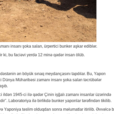
anı insanı şoka salan, ürpertici bunker aşkar ediblər.
ir ki, bu faciəvi yerdə 12 minə qədər insan ölüb.
i dəstənin ən böyük sınaq meydançasını tapdılar. Bu, Yapon
ci Dünya Müharibəsi zamanı insanı şoka salan təcrübələr
şıb.
-ci ildən 1945-ci ilə qədər Çinin işğalı zamanı insanlar üzərində
dir". Laboratoriya ilə birlikdə bunker yaponlar tərəfindən tikilib.
 və Yaponiya təslim olduqdan sonra məlumatlar itirilib. Əvvəlcə 