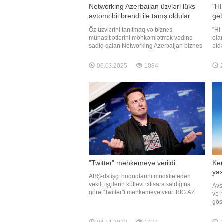
Networking Azerbaijan üzvləri lüks
"HI
avtomobil brendi ilə tanış oldular
get
Öz üzvlərini tanıtmaq və biznes
"HI
münasibətlərini möhkəmlətmək vədinə
ola
sadiq qalan Networking Azerbaijan biznes
əld
klubu bu dəfə iş adamlarını Maserati şou-
stra
rumunda toplayıb. Biznes klubun
kamp
06.03.2025
1084
2
həmtəsisçisi Orxan Hacıyev bu lüks
mar
məkanda toplaşmaqda məqsədin iş
önə
adamlarını klubun bir üzvünün brend
SMM
ruhunu yerində his
"Twitter" məhkəməyə verildi
Ken
ya
ABŞ-da işçi hüquqlarını müdafiə edən
vəkil, işçilərin kütləvi ixtisara saldığına
Avs
görə "Twitter"i məhkəməyə verir. BİG.AZ
və 
xəbər verir ki, bu barədə "Bloomberg"
gös
məlumat yayıb. İddia məhkəmədən
ist
"Twitter"in 60 gün müddətində xəbərdarlıq
Avs
04.11.2022
1424
1