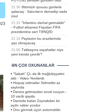
FOTOSU yenidən gündəm oldu
21:30
Ətirinizin qoxusu günlərlə
qalacaq - Satıcıların demədiyi sadə
üsul
21:15
"İnfantino dərhal getməlidir"
023
- Futbol əfsanəsi Fiqudan FİFA
prezidentinə sərt TƏNQİD
21:15
Paytaxtın bu ərazilərində
qaz olmayacaq
21:00
Təkbaşına səyahətlər niyə
yeni trendə çevrilir?
ƏN ÇOX OXUNANLAR
•
"Sabah" ÇL-də ilk məğlubiyyətini
aldı - Video-Yenilənib
•
Hüquqi xidmətlər Xidmetler.az
saytında
•
Dənizə getməzdən əvvəl oxuyun -
10 vacib qayda
•
Dənizdə batan Zeynəbdən bir
aydır xəbər yoxdur
•
Onu görmək üçün avtomobilin