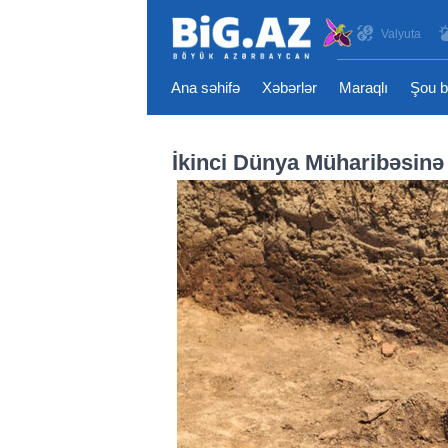
Valyuta
Ana səhifə
Xəbərlər
Maraqlı
Şou b
İkinci Dünya Müharibəsinə 