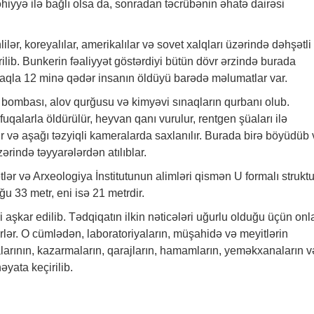
hiyyə ilə bağlı olsa da, sonradan təcrübənin əhatə dairəsi
lilər, koreyalılar, amerikalılar və sovet xalqları üzərində dəhşətli
rilib. Bunkerin fəaliyyət göstərdiyi bütün dövr ərzində burada
olmaqla 12 minə qədər insanın öldüyü barədə məlumatlar var.
bombası, alov qurğusu və kimyəvi sınaqların qurbanı olub.
ifuqalarla öldürülür, heyvan qanı vurulur, rentgen şüaları ilə
ir və aşağı təzyiqli kameralarda saxlanılır. Burada birə böyüdüb
ərində təyyarələrdən atılıblar.
ər və Arxeologiya İnstitutunun alimləri qismən U formalı strukt
u 33 metr, eni isə 21 metrdir.
ri aşkar edilib. Tədqiqatın ilkin nəticələri uğurlu olduğu üçün onl
rlər. O cümlədən, laboratoriyaların, müşahidə və meyitlərin
arının, kazarmaların, qarajların, hamamların, yeməkxanaların v
yata keçirilib.