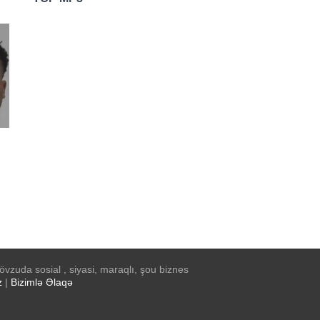
n
isə
vzuda sosial , siyasi, maraqlı, şou biznes
z
|
Bizimlə Əlaqə