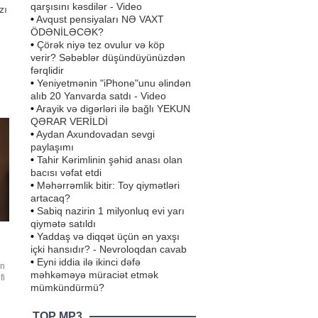
qarşısını kəsdilər - Video
zı
•
Avqust pensiyaları NƏ VAXT
ÖDƏNİLƏCƏK?
•
Çörək niyə tez ovulur və köp
verir? Səbəblər düşündüyünüzdən
fərqlidir
•
Yeniyetmənin "iPhone"unu əlindən
alıb 20 Yanvarda satdı - Video
i
•
Arayik və digərləri ilə bağlı YEKUN
QƏRAR VERİLDİ
•
Aydan Axundovadan sevgi
paylaşımı
•
Tahir Kərimlinin şəhid anası olan
bacısı vəfat etdi
•
Məhərrəmlik bitir: Toy qiymətləri
artacaq?
•
Sabiq nazirin 1 milyonluq evi yarı
qiymətə satıldı
•
Yaddaş və diqqət üçün ən yaxşı
içki hansıdır? - Nevroloqdan cavab
•
Eyni iddia ilə ikinci dəfə
ən
məhkəməyə müraciət etmək
fi
mümkündürmü?
yan
TOP MP3