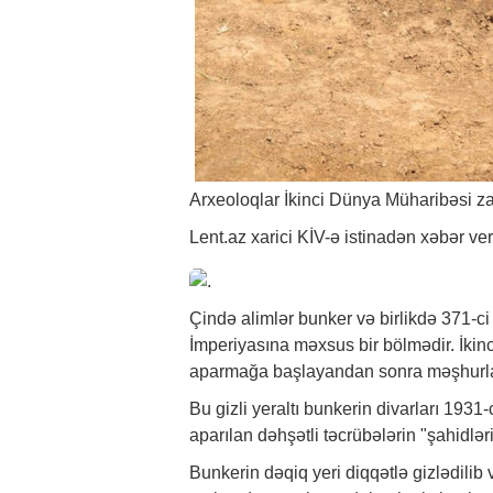
Arxeoloqlar İkinci Dünya Müharibəsi zam
Lent.az xarici KİV-ə istinadən
xəbər
ver
Çində alimlər bunker və birlikdə 371-c
İmperiyasına məxsus bir bölmədir. İkin
aparmağa başlayandan sonra məşhurla
Bu gizli yeraltı bunkerin divarları 1931
aparılan dəhşətli təcrübələrin "şahidləri
Bunkerin dəqiq yeri diqqətlə gizlədilib