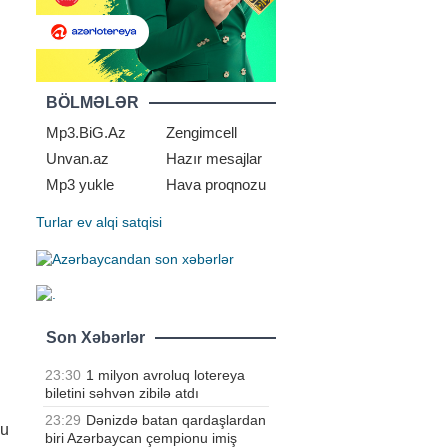
BÖLMƏLƏR
Mp3.BiG.Az
Zengimcell
Unvan.az
Hazır mesajlar
Mp3 yukle
Hava proqnozu
Turlar
ev alqi satqisi
Son Xəbərlər
23:30
1 milyon avroluq lotereya
biletini səhvən zibilə atdı
23:29
Dənizdə batan qardaşlardan
bu
biri Azərbaycan çempionu imiş