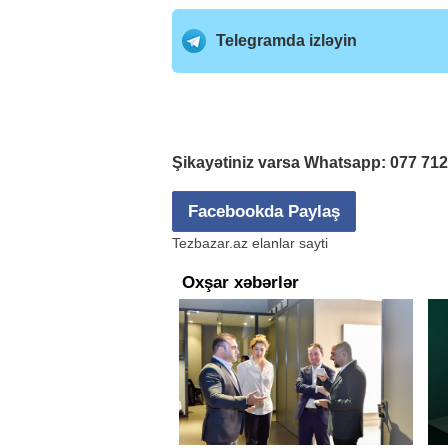
Telegramda izləyin
Şikayətiniz varsa Whatsapp:
077 71
Facebookda Paylaş
Tezbazar.az elanlar sayti
Oxşar xəbərlər