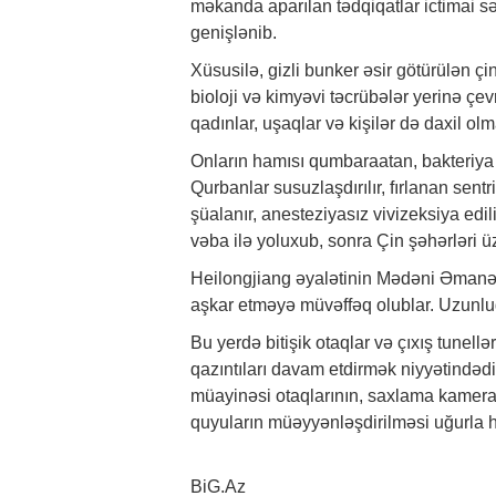
məkanda aparılan tədqiqatlar ictimai sə
genişlənib.
Xüsusilə, gizli bunker əsir götürülən çin
bioloji və kimyəvi təcrübələr yerinə çev
qadınlar
, uşaqlar və kişilər də daxil 
Onların hamısı qumbaraatan, bakteriya 
Qurbanlar susuzlaşdırılır, fırlanan sentr
şüalanır, anesteziyasız vivizeksiya edil
vəba ilə yoluxub, sonra Çin şəhərləri üz
Heilongjiang əyalətinin Mədəni Əmanətl
aşkar etməyə müvəffəq olublar. Uzunluğ
Bu yerdə bitişik otaqlar və çıxış tunellə
qazıntıları davam etdirmək niyyətindədi
müayinəsi otaqlarının, saxlama kameral
quyuların müəyyənləşdirilməsi uğurla hə
BiG.Az