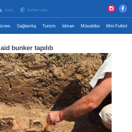
Hava
Namaz vaxtı
iznes
Sağlamlıq
Turizm
İdman
Müsahibə
Mini Futbol
aid bunker tapılıb