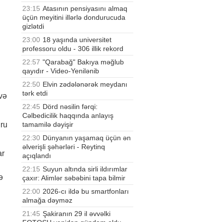
23:15
Atasının pensiyasını almaq
üçün meyitini illərlə dondurucuda
gizlətdi
23:00
18 yaşında universitet
professoru oldu - 306 illik rekord
22:57
"Qarabağ" Bakıya məğlub
qayıdır - Video-Yenilənib
22:50
Elvin zədələnərək meydanı
tərk etdi
 və
22:45
Dörd nəsilin fərqi:
Cəlbedicilik haqqında anlayış
tamamilə dəyişir
uru
22:30
Dünyanın yaşamaq üçün ən
əlverişli şəhərləri - Reytinq
ar
açıqlandı
22:15
Suyun altında sirli ildırımlar
ə
çaxır: Alimlər səbəbini tapa bilmir
22:00
2026-cı ildə bu smartfonları
almağa dəyməz
21:45
Şakiranın 29 il əvvəlki