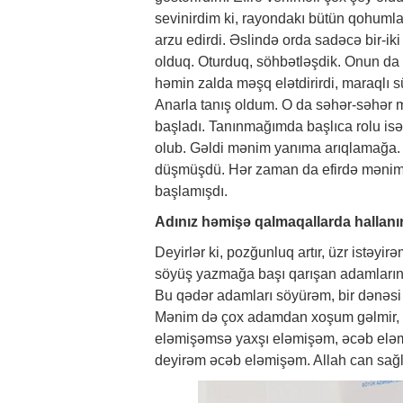
sevinirdim ki, rayondakı bütün qohuml
arzu edirdi. Əslində orda sadəcə bir-iki 
olduq. Oturduq, söhbətləşdik. Onun da hə
həmin zalda məşq elətdirirdi, maraqlı sü
Anarla tanış oldum. O da səhər-səhər m
başladı. Tanınmağımda başlıca rolu isə
olub. Gəldi mənim yanıma arıqlamağa. 1
düşmüşdü. Hər zaman da efirdə mənim a
başlamışdı.
Adınız həmişə qalmaqallarda hallanır.
Deyirlər ki, pozğunluq artır, üzr istəyir
söyüş yazmağa başı qarışan adamların ai
Bu qədər adamları söyürəm, bir dənəsi 
Mənim də çox adamdan xoşum gəlmir, b
eləmişəmsə yaxşı eləmişəm, əcəb eləmi
deyirəm əcəb eləmişəm. Allah can sağl