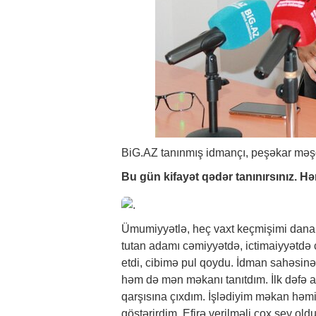
BiG.AZ
tanınmış idmançı, peşəkar məşq
Bu gün kifayət qədər tanınırsınız. H
Ümumiyyətlə, heç vaxt keçmişimi dan
tutan adamı cəmiyyətdə, ictimaiyyətdə
etdi, cibimə pul qoydu. İdman sahəsinə
həm də mən məkanı tanıtdım. İlk dəfə ap
qarşısına çıxdım. İşlədiyim məkan həmin
göstərirdim. Efirə verilməli çox şey ol