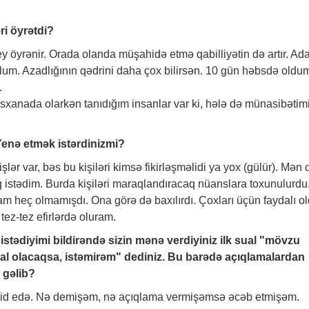
i öyrətdi?
y öyrənir. Orada olanda müşahidə etmə qabilliyətin də artır. A
lum. Azadlığının qədrini daha çox bilirsən. 10 gün həbsdə oldu
.
sxanada olarkən tanıdığım insanlar var ki, hələ də münasibətim
 Yenə etmək istərdinizmi?
lər var, bəs bu kişiləri kimsə fikirləşməlidi ya yox (gülür). Mən 
aq istədim. Burda kişiləri maraqlandıracaq nüanslara toxunulurdu
m heç olmamışdı. Ona görə də baxılırdı. Çoxları üçün faydalı ol
 tez-tez efirlərdə oluram.
tədiyimi bildirəndə sizin mənə verdiyiniz ilk sual "mövzu
l olacaqsa, istəmirəm" dediniz. Bu barədə açıqlamalardan
r gəlib?
əhdid edə. Nə demişəm, nə açıqlama vermişəmsə əcəb etmişəm.