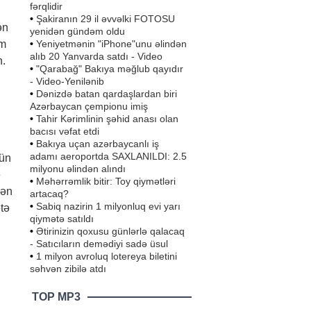
fərqlidir
•
Şakiranın 29 il əvvəlki FOTOSU
ən
yenidən gündəm oldu
•
Yeniyetmənin "iPhone"unu əlindən
ım
alıb 20 Yanvarda satdı - Video
n.
•
"Qarabağ" Bakıya məğlub qayıdır
- Video-Yenilənib
•
Dənizdə batan qardaşlardan biri
Azərbaycan çempionu imiş
•
Tahir Kərimlinin şəhid anası olan
bacısı vəfat etdi
•
Bakıya uçan azərbaycanlı iş
adamı aeroportda SAXLANILDI: 2.5
çün
milyonu əlindən alındı
ə
•
Məhərrəmlik bitir: Toy qiymətləri
Mən
artacaq?
•
Sabiq nazirin 1 milyonluq evi yarı
tə
qiymətə satıldı
•
Ətirinizin qoxusu günlərlə qalacaq
- Satıcıların demədiyi sadə üsul
•
1 milyon avroluq lotereya biletini
səhvən zibilə atdı
TOP MP3