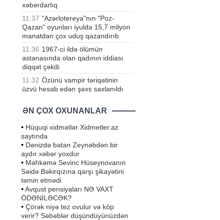
xəbərdarlıq
11:37
"Azərlotereya"nın "Poz-
Qazan" oyunları iyulda 15,7 milyon
manatdan çox uduş qazandırıb
11:36
1967-ci ildə ölümün
astanasında olan qadının iddiası
diqqət çəkdi
11:32
Özünü vampir təriqətinin
üzvü hesab edən şəxs saxlanıldı
ƏN ÇOX OXUNANLAR
•
Hüquqi xidmətlər Xidmetler.az
saytında
•
Dənizdə batan Zeynəbdən bir
aydır xəbər yoxdur
•
Məhkəmə Sevinc Hüseynovanın
Səidə Bəkirqızına qarşı şikayətini
təmin etmədi
•
Avqust pensiyaları NƏ VAXT
ÖDƏNİLƏCƏK?
•
Çörək niyə tez ovulur və köp
verir? Səbəblər düşündüyünüzdən