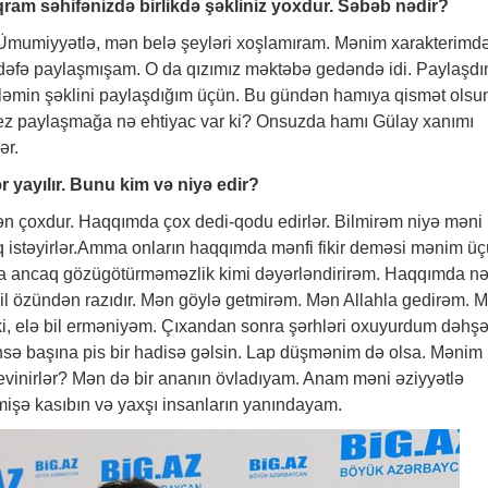
qram səhifənizdə birlikdə şəkliniz yoxdur. Səbəb nədir?
 Ümumiyyətlə, mən belə şeyləri xoşlamıram. Mənim xarakterimd
ə dəfə paylaşmışam. O da qızımız məktəbə gedəndə idi. Paylaşd
iləmin şəklini paylaşdığım üçün. Bu gündən hamıya qismət olsu
-tez paylaşmağa nə ehtiyac var ki? Onsuzda hamı Gülay xanımı
ər.
ər
yayılır. Bunu kim və niyə edir?
ən çoxdur. Haqqımda çox dedi-qodu edirlər. Bilmirəm niyə məni
q istəyirlər.Amma onların haqqımda mənfi fikir deməsi mənim ü
a ancaq gözügötürməməzlik kimi dəyərləndirirəm. Haqqımda n
amil özündən razıdır. Mən göylə getmirəm. Mən Allahla gedirəm. 
i, elə bil erməniyəm. Çıxandan sonra şərhləri oxuyurdum dəhşə
nsə başına pis bir hadisə gəlsin. Lap düşmənim də olsa. Mənim
evinirlər? Mən də bir ananın övladıyam. Anam məni əziyyətlə
şə kasıbın və yaxşı insanların yanındayam.