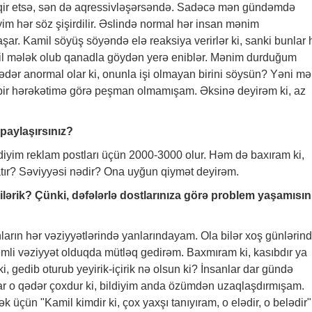
təhqir etsə, sən də aqressivləşərsəndə. Sadəcə mən gündəmdə
m hər söz şişirdilir. Əslində normal hər insan mənim
ar. Kamil söyüş söyəndə elə reaksiya verirlər ki, sanki bunlar 
 bil mələk olub qanadla göydən yerə eniblər. Mənim durduğum
ədər anormal olar ki, onunla işi olmayan birini söysün? Yəni mə
bir hərəkətimə görə peşman olmamışam. Əksinə deyirəm ki, az
paylaşırsınız?
diyim reklam postları üçün 2000-3000 olur. Həm də baxıram ki,
atır? Səviyyəsi nədir? Ona uyğun qiymət deyirəm.
ərik? Çünki, dəfələrlə dostlarınıza görə problem yaşamısın
ların hər vəziyyətlərində yanlarındayam. Ola bilər xoş günlərin
mli vəziyyət olduqda mütləq gedirəm. Baxmıram ki, kasıbdır ya
 ki, gedib oturub yeyirik-içirik nə olsun ki? İnsanlar dar gündə
ar o qədər çoxdur ki, bildiyim anda özümdən uzaqlaşdırmışam.
k üçün "Kamil kimdir ki, çox yaxşı tanıyıram, o elədir, o belədir"