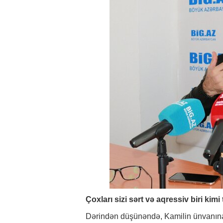
Çoxları sizi sərt və aqressiv biri kim
Dərindən düşünəndə, Kamilin ünvanına 