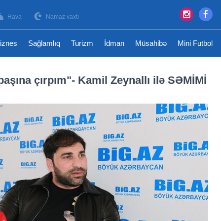
Hava
Namaz vaxtı
iznes
Sağlamlıq
Turizm
İdman
Müsahibə
Mini Futbol
başına çırpım"- Kamil Zeynallı ilə SƏMİMİ