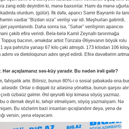
ara zəng edib deyirdim ki, mənə baxsınlar. Hamı da mənə uğurla
kadırda olurdum. (gülür). İlk dəfə, aparıcı Samir Bayramlı ilə tan
min vaxtlar "Bizdən sizə" verilişi var idi. Məşhurları gətirirdi,
jet yayımlanırdı. Daha sonra isə, "Səhər" verilişinin aparıcısı
əni çəkib efirə verirdi. Belə-belə Kamil Zeynallı tanınmağa
 Toppuş bacının, əməkdar artist Tünzalə Əliyevanın böyük rolu
 aya pəhrizlə yanaşı 67 kilo çəki atmışdı. 173 kilodan 106 kilo
dımı və dietoloqunun adını qeyd edirdi. Efirə dəvətlərim artm
 Hər açıqlamanız səs-küy yaradır. Bu nədən irəli gəlir?
əm, fahişəlik artır. Bilirsiz, bunun 80%-i o sosial şəbəkədə ona-b
ləsidir. Onlar o diqqəti öz ailəsinə yönəltsə, bunun qarşısı alın
çıxıb üzbəüz gəlmir. Əsl qeyrətli kişi kiməsə söyüş yazmaz.
u o demək deyil ki, təhqir etməliyəm, söyüş yazmalıyam. Nə
şəm. Bu sözlərim bəzi insanları qıcıqlandırır deyə, yenə də
ığı versin, yenə eləyəcəm.