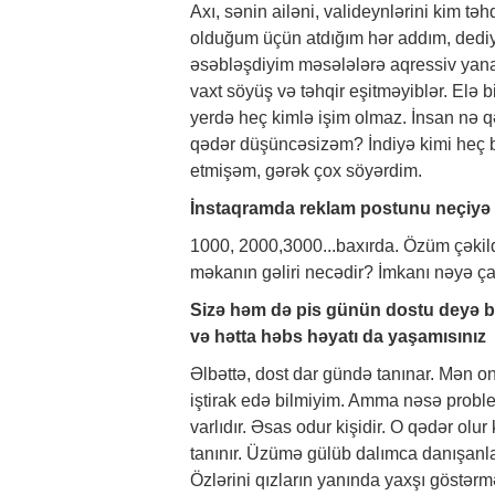
Axı, sənin ailəni, valideynlərini kim 
olduğum üçün atdığım hər addım, dediyi
əsəbləşdiyim məsələlərə aqressiv yanaş
vaxt söyüş və təhqir eşitməyiblər. Elə
yerdə heç kimlə işim olmaz. İnsan nə q
qədər düşüncəsizəm? İndiyə kimi heç 
etmişəm, gərək çox söyərdim.
İnstaqramda reklam postunu neçiyə 
1000, 2000,3000...baxırda. Özüm çəkil
məkanın gəliri necədir? İmkanı nəyə ç
Sizə həm də pis günün dostu deyə bil
və hətta həbs həyatı da yaşamısınız
Əlbəttə, dost dar gündə tanınar. Mən on
iştirak edə bilmiyim. Amma nəsə proble
varlıdır. Əsas odur kişidir. O qədər olur
tanınır. Üzümə gülüb dalımca danışanl
Özlərini qızların yanında yaxşı göstərmə