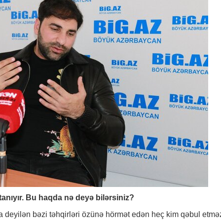
i tanıyır. Bu haqda nə deyə bilərsiniz?
deyilən bəzi təhqirləri özünə hörmət edən heç kim qəbul etmə