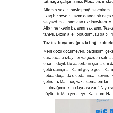
tutmağa çalışmısınız. Məsələn, insta
Ailəmin şəklini paylaşmağı sevmirəm.
uzaq bir şeydir. Lazım olanda bir neç
və yazdım ki, hamıdan üzr istəyirəm. A
Allah hər kəsin balasını saxlasın. Tez
tanıyır. Bizim ailəli olduğumuzu da bilirl
Tez-tez boşanmağınızla bağlı
xəbərl
Məni gözü götürməyən, paxıllığımı çək
qarabaqara izləyirlər və gözdən salma
önəmli deyil. Bu
xəbərlərin
çıxmasını d
gəldi danışırlar. Kamil göylə gedir, K
həbsə düşəndə o qədər insan sevindi k
gəlirdim. Mən heç vaxt istəmərəm kimi
tutulmağımın kimə faydası var ? Niyə s
böyüdüb. Mən yenə eyni Kamiləm. Həmi