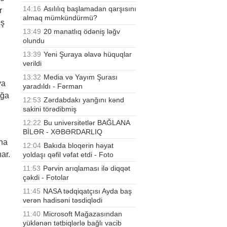
14:16
Asılılıq başlamadan qarşısını
r
almaq mümkündürmü?
ış
13:49
20 manatlıq ödəniş ləğv
olundu
13:39
Yeni Şuraya əlavə hüquqlar
verildi
13:32
Media və Yayım Şurası
ya
yaradıldı - Fərman
ağa
12:53
Zərdabdakı yanğını kənd
sakini törədibmiş
12:22
Bu universitetlər BAĞLANA
BİLƏR - XƏBƏRDARLIQ
una
12:04
Bakıda bloqerin həyat
ar.
yoldaşı qəfil vəfat etdi - Foto
11:53
Pərvin arıqlaması ilə diqqət
çəkdi - Fotolar
11:45
NASA tədqiqatçısı Ayda baş
verən hadisəni təsdiqlədi
11:40
Microsoft Mağazasından
yüklənən tətbiqlərlə bağlı vacib