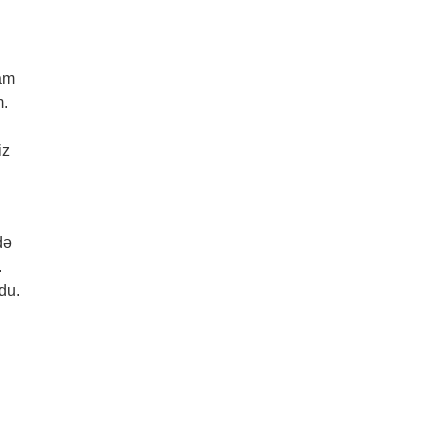
dam
m.
iz
də
.
du.