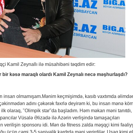
çi Kamil Zeynallı ilə müsahibəni təqdim edir:
ər bir kəsə maraqlı olardı Kamil Zeynalı necə məşhurlaşdı?
an insan olmamışam.Mənim keçmişimdə, kasıb vaxtımda əlimdə
 çəkinmədən adını çəkərək fəxrlə deyirəm ki, bu insan mənə kö
 ilk olaraq, "Olimpik star"da başladım. Həm məkan məni tanıtdı,
arıcılar Vüsalə Əlizadə ilə Azərin verlişində tamaşaçıları
 verilişin sponsoru idi. Mən də fitness zalda məşqçi kimi fəaliy
duğu üçün cəmi 3-5 saniyəlik kardrda məni verirdilər. Uşaq kimi e