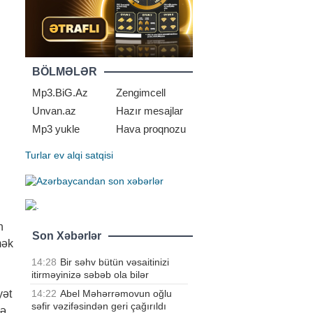
BÖLMƏLƏR
Mp3.BiG.Az
Zengimcell
Unvan.az
Hazır mesajlar
Mp3 yukle
Hava proqnozu
Turlar
ev alqi satqisi
n
Son Xəbərlər
mək
14:28
Bir səhv bütün vəsaitinizi
itirməyinizə səbəb ola bilər
14:22
Abel Məhərrəmovun oğlu
yət
səfir vəzifəsindən geri çağırıldı
lə