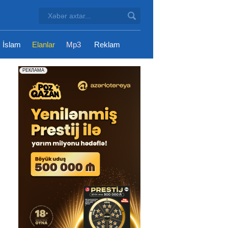
İslam
Elanlar
Mp3
Reklam