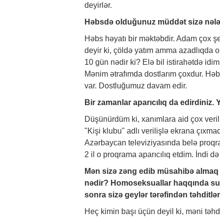
deyirlər.
Həbsdə olduğunuz müddət sizə nələr
Həbs həyatı bir məktəbdir. Adam çox şe
deyir ki, çöldə yatım amma azadlıqda o
10 gün nədir ki? Elə bil istirahətdə idim
Mənim ətrafımda dostlarım çoxdur. Həb
var. Dostluğumuz davam edir.
Bir zamanlar aparıcılıq da edirdiniz.
Düşünürdüm ki, xanımlara aid çox veriliş
"Kişi klubu" adlı verilişlə ekrana çıxm
Azərbaycan televiziyasında belə proqra
2 il o proqrama aparıcılıq etdim. İndi də
Mən sizə zəng edib müsahibə almaq is
nədir? Homoseksuallar haqqında sua
sonra sizə geylər tərəfindən təhditlə
Heç kimin başı üçün deyil ki, məni t