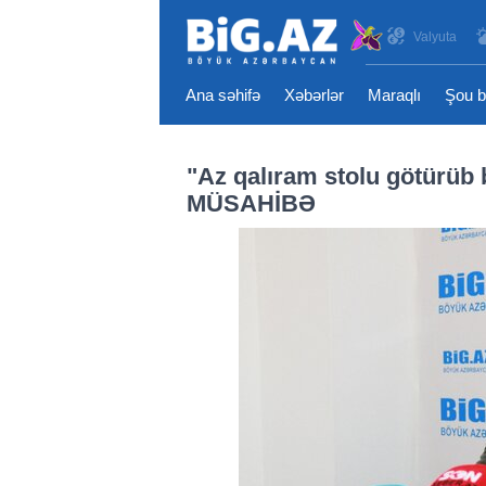
Valyuta
Ana səhifə
Xəbərlər
Maraqlı
Şou b
"Az qalıram stolu götürüb 
MÜSAHİBƏ