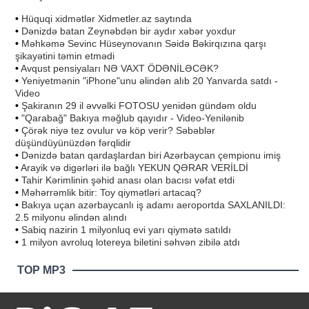
•
Hüquqi xidmətlər Xidmetler.az saytında
•
Dənizdə batan Zeynəbdən bir aydır xəbər yoxdur
•
Məhkəmə Sevinc Hüseynovanın Səidə Bəkirqızına qarşı
şikayətini təmin etmədi
•
Avqust pensiyaları NƏ VAXT ÖDƏNİLƏCƏK?
•
Yeniyetmənin "iPhone"unu əlindən alıb 20 Yanvarda satdı -
Video
•
Şakiranın 29 il əvvəlki FOTOSU yenidən gündəm oldu
•
"Qarabağ" Bakıya məğlub qayıdır - Video-Yenilənib
•
Çörək niyə tez ovulur və köp verir? Səbəblər
düşündüyünüzdən fərqlidir
•
Dənizdə batan qardaşlardan biri Azərbaycan çempionu imiş
•
Arayik və digərləri ilə bağlı YEKUN QƏRAR VERİLDİ
•
Tahir Kərimlinin şəhid anası olan bacısı vəfat etdi
•
Məhərrəmlik bitir: Toy qiymətləri artacaq?
•
Bakıya uçan azərbaycanlı iş adamı aeroportda SAXLANILDI:
2.5 milyonu əlindən alındı
•
Sabiq nazirin 1 milyonluq evi yarı qiymətə satıldı
•
1 milyon avroluq lotereya biletini səhvən zibilə atdı
TOP MP3