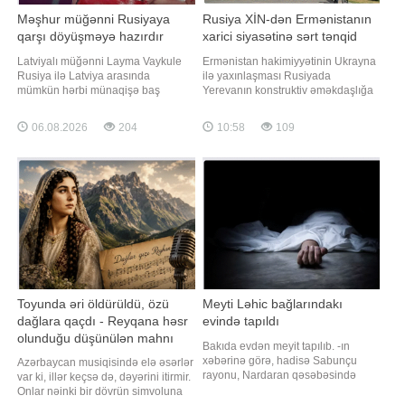
Məşhur müğənni Rusiyaya
Rusiya XİN-dən Ermənistanın
qarşı döyüşməyə hazırdır
xarici siyasətinə sərt tənqid
Latviyalı müğənni Layma Vaykule
Ermənistan hakimiyyətinin Ukrayna
Rusiya ilə Latviya arasında
ilə yaxınlaşması Rusiyada
mümkün hərbi münaqişə baş
Yerevanın konstruktiv əməkdaşlığa
verəcəyi təqdirdə silaha sarılmağa
hazırlığı ilə bağlı ciddi suallar
hazır olduğunu bildirib. xarici
yaradır. xəbər verir ki, bunu Rusiya
06.08.2026
204
10:58
109
mediaya istinadla xəbər verir ki,
Xarici İşlər Nazirliyinin İnformasiya
müsahibə zamanı jurnalistlər
və Mətbuat Departamentinin
Vaykuledən "Rusiya Latviyaya
direktor müavini Aleksey Fadeyev
hücum etsə, nə edərdiniz?" sualını
"YouTube" platformasında
ünvanlayıblar
yayımlana
Toyunda əri öldürüldü, özü
Meyti Ləhic bağlarındakı
dağlara qaçdı - Reyqana həsr
evində tapıldı
olunduğu düşünülən mahnı
Bakıda evdən meyit tapılıb. -ın
haqqında bilinməyənlər
xəbərinə görə, hadisə Sabunçu
Azərbaycan musiqisində elə əsərlər
rayonu, Nardaran qəsəbəsində
var ki, illər keçsə də, dəyərini itirmir.
qeydə alınıb. 63 yaşlı Mübariz
Onlar nəinki bir dövrün simvoluna
Məmiş oğlu Quliyevin meyiti