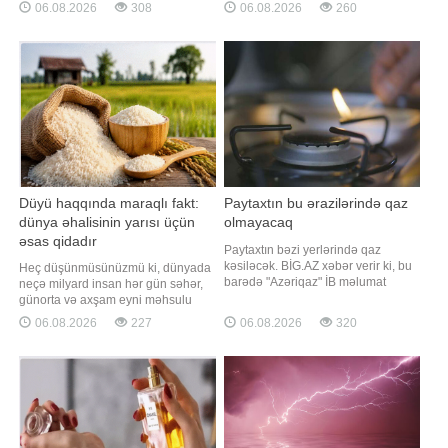
çevrilir, hətta nəsildən-nəslə
06.08.2026
308
06.08.2026
260
yaşadığı Ləhic bağlar sahəsindəki
ötürülərək xalqın yaddaşında
evində aşkarlanıb. Meyitin üzərində
yaşayır. -ın yeni "Mahnıların
zorakılıq əlamətləri olmayıb. Faktla
tarixçəsi" rubrikasında bu dəfə
bağlı araşdırma aparılır
haqqında bəhs edəcəyi "Dağlar qızı
Reyhan" da məh
Düyü haqqında maraqlı fakt:
Paytaxtın bu ərazilərində qaz
dünya əhalisinin yarısı üçün
olmayacaq
əsas qidadır
Paytaxtın bəzi yerlərində qaz
kəsiləcək. BİG.AZ xəbər verir ki, bu
Heç düşünmüsünüzmü ki, dünyada
barədə "Azəriqaz" İB məlumat
neçə milyard insan hər gün səhər,
yayıb. Belə ki, təmir-quraşdırma
günorta və axşam eyni məhsulu
işləri ilə əlaqədar sabah saat 10:00-
yeyir?. Düyü sadəcə qarnir deyil. O,
06.08.2026
227
06.08.2026
320
dan işlər yekunlaşanadək Sabunçu
planetdə yaşayan milyardlarla
qəsəbəsinin Ə. Dadaşov, Y. Saratov,
insan üçün əsas qida mənbəyidir.
M. Kalinin, Ş. Rustaveli, M.
Təsadüfi deyil ki, onu Asiyanın
İbrahimov küçələrinin və Bakıxano
"çörəyi" adlandırırlar. xarici mediaya
istinadən xəbər verir ki