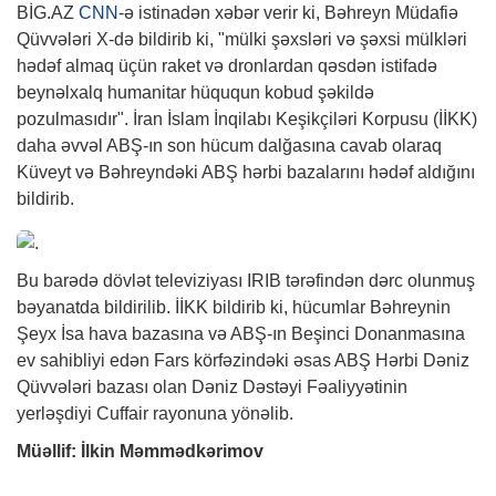
BİG.AZ
CNN
-ə istinadən xəbər verir ki, Bəhreyn Müdafiə
Qüvvələri X-də bildirib ki, "mülki şəxsləri və şəxsi mülkləri
hədəf almaq üçün raket və dronlardan qəsdən istifadə
beynəlxalq humanitar hüququn kobud şəkildə
pozulmasıdır". İran İslam İnqilabı Keşikçiləri Korpusu (İİKK)
daha əvvəl ABŞ-ın son hücum dalğasına cavab olaraq
Küveyt və Bəhreyndəki ABŞ hərbi bazalarını hədəf aldığını
bildirib.
Bu barədə dövlət televiziyası IRIB tərəfindən dərc olunmuş
bəyanatda bildirilib. İİKK bildirib ki, hücumlar Bəhreynin
Şeyx İsa hava bazasına və ABŞ-ın Beşinci Donanmasına
ev sahibliyi edən Fars körfəzindəki əsas ABŞ Hərbi Dəniz
Qüvvələri bazası olan Dəniz Dəstəyi Fəaliyyətinin
yerləşdiyi Cuffair rayonuna yönəlib.
Müəllif: İlkin Məmmədkərimov