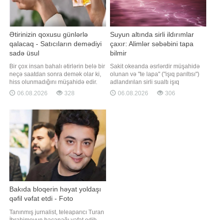
Ətirinizin qoxusu günlərlə
Suyun altında sirli ildırımlar
qalacaq - Satıcıların demədiyi
çaxır: Alimlər səbəbini tapa
sadə üsul
bilmir
Bir çox insan bahalı ətirlərin belə bir
Sakit okeanda əsrlərdir müşahidə
neçə saatdan sonra demək olar ki,
olunan və "te lapa" ("işıq parıltısı")
hiss olunmadığını müşahidə edir.
adlandırılan sirli sualtı işıq
Çox vaxt bunun səbəbinin ətirin
saçmaları alimlər üçün hələ də
06.08.2026
328
06.08.2026
306
keyfiyyəti və ya istehsalçısı olduğu
açılmamış təbiət hadisələrindən biri
düşünülür. Halbuki parfümeriya
olaraq qalır. Qaynarinfo xəbər verir
sahəsinin mütəxəssisləri bildirirlər
ki, "Popular Mechanics" nəşrinin
ki, qoxunun qalıcılığı böyük ölçüdə
yazdığına görə, bu hadisə okeanı
onun necə tətbiq edilməsində
Bakıda bloqerin həyat yoldaşı
qəfil vəfat etdi - Foto
Tanınmış jurnalist, teleaparıcı Turan
İbrahimovun bacanağı vəfat edib.