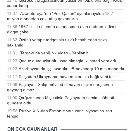
11:40
Microsoft Mağazasından yüklənən tətbiqlərlə bağlı vacib
xəbərdarlıq
11:37
"Azərlotereya"nın "Poz-Qazan" oyunları iyulda 15,7
milyon manatdan çox uduş qazandırıb
11:36
1967-ci ildə ölümün astanasında olan qadının iddiası
diqqət çəkdi
11:32
Özünü vampir təriqətinin üzvü hesab edən şəxs
saxlanıldı
11:31
"Tarqovı"da yanğın - Video - Yenilənib
11:23
Quduz qunduzlar biri uşaq olmaqla iki nəfəri yaraladı
11:22
Azərbaycanda işçi axtarılır - Əməkhaqqı 10 min manatdır
11:17
Polşadan Ukraynanın hava məkanı ilə bağlı yeni təklif
11:06
Paşinyan: Xalqı mövcud olmayan seçim qarşısında
qoymaq olmaz
11:00
Qırğızıstanda Mişustinlə Paşinyanın səmimi söhbəti
gündəm oldu
10:58
Rusiya XİN-dən Ermənistanın xarici siyasətinə sərt
tənqid
ƏN ÇOX OXUNANLAR