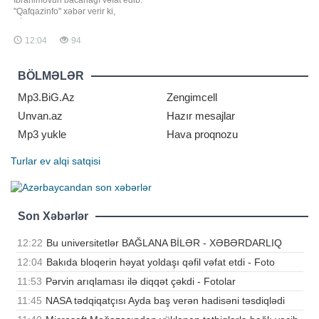
"Qafqazinfo" xəbər verir ki,
T.İbrahimovun baldızının həyat
yoldaşı Emin Səfiyarov qəfil
12:04
94
dünyasını dəyişib. E.Səfiyarov özəl
şirkətlərdən birində çalışırmış.
Mərhumun həyat yoldaşı Pərvin
BÖLMƏLƏR
Səfiyarova və onun bacısı Nərmi
Mp3.BiG.Az
Zengimcell
Unvan.az
Hazır mesajlar
Mp3 yukle
Hava proqnozu
Turlar
ev alqi satqisi
Son Xəbərlər
12:22
Bu universitetlər BAĞLANA BİLƏR - XƏBƏRDARLIQ
12:04
Bakıda bloqerin həyat yoldaşı qəfil vəfat etdi - Foto
11:53
Pərvin arıqlaması ilə diqqət çəkdi - Fotolar
11:45
NASA tədqiqatçısı Ayda baş verən hadisəni təsdiqlədi